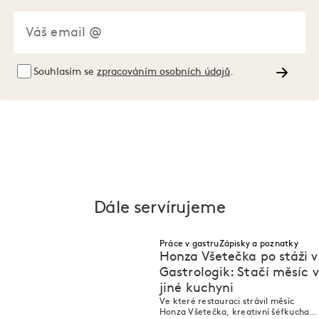
Souhlasím se
zpracováním osobních údajů
.
Dále servírujeme
Práce v gastru
Zápisky a poznatky
Honza Všetečka po stáži v
Gastrologik: Stačí měsíc v
jiné kuchyni
N
M
N
M
Ve které restauraci strávil měsíc
Honza Všetečka, kreativní šéfkuchař