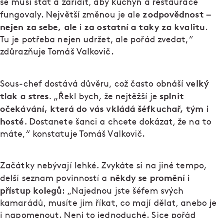
se musí stát a zařídit, aby kuchyň a restaurace
zodpovědnost –
fungovaly. Největší změnou je ale
nejen za sebe, ale i za ostatní a taky za kvalitu
.
Tu je potřeba nejen udržet, ale pořád zvedat,“
zdůrazňuje Tomáš Valkovič.
velký
Sous-chef dostává důvěru, což často obnáší
tlak a stres
splnit
. „Řekl bych, že nejtěžší je
očekávání, která do vás vkládá šéfkuchař, tým i
hosté
. Dostanete šanci a chcete dokázat, že na to
máte,“ konstatuje Tomáš Valkovič.
Začátky nebývají lehké. Zvykáte si na jiné tempo,
někdy se promění i
delší seznam povinností a
přístup kolegů
: „Najednou jste šéfem svých
kamarádů, musíte jim říkat, co mají dělat, anebo je
i napomenout. Není to jednoduché. Sice pořád