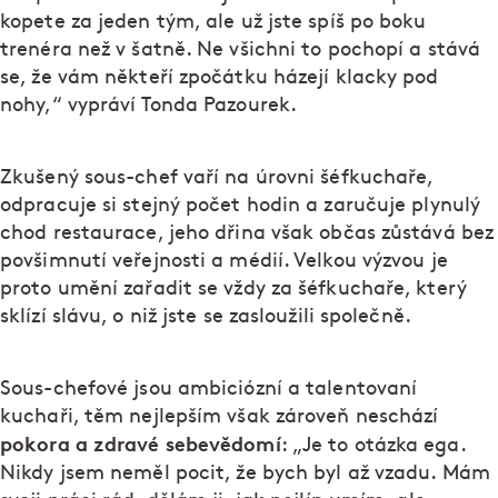
kopete za jeden tým, ale už jste spíš po boku
trenéra než v šatně. Ne všichni to pochopí a stává
se, že vám někteří zpočátku házejí klacky pod
nohy,“ vypráví Tonda Pazourek.
Zkušený sous-chef vaří na úrovni šéfkuchaře,
odpracuje si stejný počet hodin a zaručuje plynulý
chod restaurace, jeho dřina však občas zůstává bez
povšimnutí veřejnosti a médií. Velkou výzvou je
proto umění zařadit se vždy za šéfkuchaře, který
sklízí slávu, o niž jste se zasloužili společně.
Sous-chefové jsou ambiciózní a talentovaní
kuchaři, těm nejlepším však zároveň neschází
pokora a zdravé sebevědomí
: „Je to otázka ega.
Nikdy jsem neměl pocit, že bych byl až vzadu. Mám