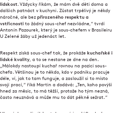
lidskost
. Vždycky říkám, že mám dvě děti doma a
dalších patnáct v kuchyni. Zůstat trpělivý je někdy
přirozeného respektu a
náročné, ale bez
vstřícnosti
to žádný sous-chef nezvládne,“ tvrdí
Antonín Pazourek, který je sous-chefem v Brasileiru
U Zelené žáby už jedenáct let.
kuchařské i
Respekt získá sous-chef tak, že prokáže
lidské kvality
, a to se nestane ze dne na den.
„Málokdy nastoupí kuchař rovnou na pozici sous-
chefa. Většinou je to někdo, kdo v podniku pracuje
déle, ví, jak to tam funguje, a zasloužil si to místo
svojí prací,“ říká Martin a dodává: „Ten, koho povýší
hned za měsíc, to má těžší, protože ho tým nezná,
často neuznává a může mu to dát pěkně sežrat.“