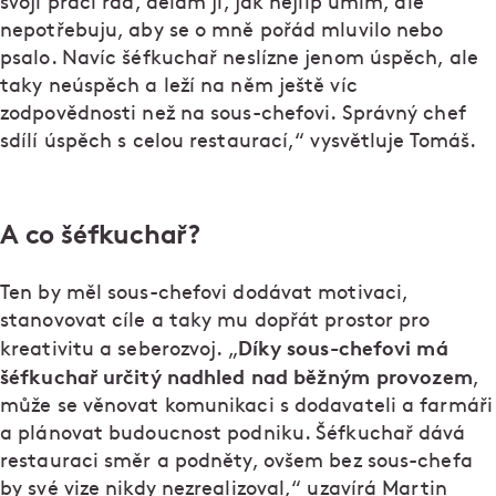
svoji práci rád, dělám ji, jak nejlíp umím, ale
nepotřebuju, aby se o mně pořád mluvilo nebo
psalo. Navíc šéfkuchař neslízne jenom úspěch, ale
taky neúspěch a leží na něm ještě víc
zodpovědnosti než na sous-chefovi. Správný chef
sdílí úspěch s celou restaurací,“ vysvětluje Tomáš.
A co šéfkuchař?
Ten by měl sous-chefovi dodávat motivaci,
stanovovat cíle a taky mu dopřát prostor pro
Díky sous-chefovi má
kreativitu a seberozvoj. „
šéfkuchař určitý nadhled nad běžným provozem
,
může se věnovat komunikaci s dodavateli a farmáři
a plánovat budoucnost podniku. Šéfkuchař dává
restauraci směr a podněty, ovšem bez sous-chefa
by své vize nikdy nezrealizoval,“ uzavírá Martin