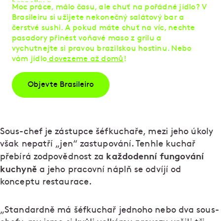
Moc práce, málo času, ale chuť na pořádné jídlo? V
Brasileiru si užijete nekonečný salátový bar a
čerstvé sushi. A pokud máte chuť na víc, nechte
pasadory přinést voňavé maso z grilu a
vychutnejte si pravou brazilskou hostinu. Nebo
vám jídlo
dovezeme až domů
!
Objevte Brasileiro
Sous-chef je zástupce šéfkuchaře, mezi jeho úkoly
však nepatří „jen“ zastupování. Tenhle kuchař
každodenní fungování
přebírá zodpovědnost za
kuchyně
a jeho pracovní náplň se odvíjí od
konceptu restaurace.
„Standardně má šéfkuchař jednoho nebo dva sous-