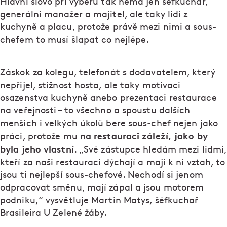
Hlavní slovo při výběru tak nemá jen šéfkuchař,
generální manažer a majitel, ale taky lidi z
kuchyně a placu, protože právě mezi nimi a sous-
chefem to musí šlapat co nejlépe.
Záskok za kolegu, telefonát s dodavatelem, který
nepřijel, stížnost hosta, ale taky motivaci
osazenstva kuchyně anebo prezentaci restaurace
na veřejnosti – to všechno a spoustu dalších
menších i velkých úkolů bere sous-chef nejen jako
na restauraci záleží, jako by
práci, protože mu
byla jeho vlastní
. „Své zástupce hledám mezi lidmi,
kteří za naši restauraci dýchají a mají k ní vztah, to
jsou ti nejlepší sous-chefové. Nechodí si jenom
odpracovat směnu, mají zápal a jsou motorem
podniku,“ vysvětluje Martin Matys, šéfkuchař
Brasileira U Zelené žáby.