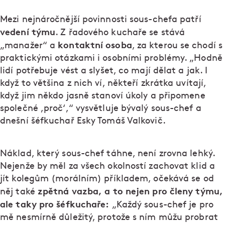
Mezi nejnáročnější povinnosti sous-chefa patří
vedení týmu
. Z řadového kuchaře se stává
kontaktní osoba
„manažer“ a
, za kterou se chodí s
praktickými otázkami i osobními problémy. „Hodně
lidí potřebuje vést a slyšet, co mají dělat a jak. I
když to většina z nich ví, někteří zkrátka uvítají,
když jim někdo jasně stanoví úkoly a připomene
společné ,proč‘,“ vysvětluje bývalý sous-chef a
dnešní šéfkuchař Esky Tomáš Valkovič.
Náklad, který sous-chef táhne, není zrovna lehký.
Nejenže by měl za všech okolností zachovat klid a
jít kolegům (morálním) příkladem, očekává se od
zpětná vazba, a to nejen pro členy týmu,
něj také
ale taky pro šéfkuchaře:
„Každý sous-chef je pro
mě nesmírně důležitý, protože s ním můžu probrat