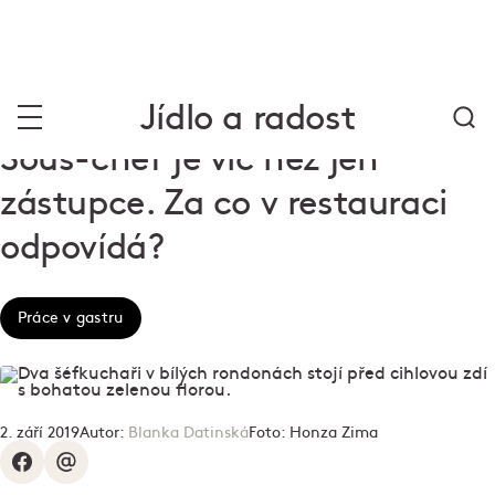
Jídlo a radost
Sous-chef je víc než jen
zástupce. Za co v restauraci
odpovídá?
Práce v gastru
2. září 2019
Autor:
Blanka Datinská
Foto:
Honza Zima