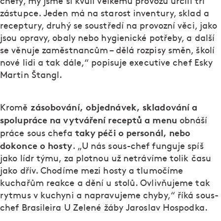
chefy, my jsme si kvůli velkému provozu určili tři
zástupce. Jeden má na starost inventury, sklad a
receptury, druhý se soustředí na provozní věci, jako
jsou opravy, obaly nebo hygienické potřeby, a další
se věnuje zaměstnancům – dělá rozpisy směn, školí
nové lidi a tak dále,“ popisuje executive chef Esky
Martin Štangl.
zásobování, objednávek, skladování a
Kromě
spolupráce na vytváření receptů a menu
obnáší
taky péči o personál, nebo
práce sous chefa
dokonce o hosty
. „U nás sous-chef funguje spíš
jako lídr týmu, za plotnou už netrávíme tolik času
jako dřív. Chodíme mezi hosty a tlumočíme
kuchařům reakce a dění u stolů. Ovlivňujeme tak
rytmus v kuchyni a napravujeme chyby,“ říká sous-
chef Brasileira U Zelené žáby Jaroslav Hospodka.