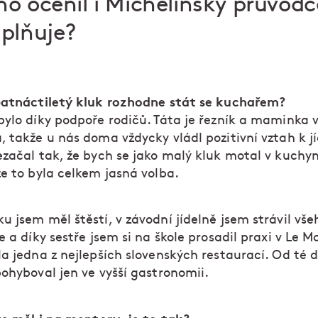
o ocenil i Michelinský průvodc
plňuje?
patnáctiletý kluk rozhodne stát se kuchařem?
bylo díky podpoře rodičů. Táta je řezník a maminka 
 takže u nás doma vždycky vládl pozitivní vztah k jí
začal tak, že bych se jako malý kluk motal v kuchyni
že to byla celkem jasná volba.
u jsem měl štěstí, v závodní jídelně jsem strávil vš
e a díky sestře jsem si na škole prosadil praxi v Le M
la jedna z nejlepších slovenských restaurací. Od té 
ohyboval jen ve vyšší gastronomii.