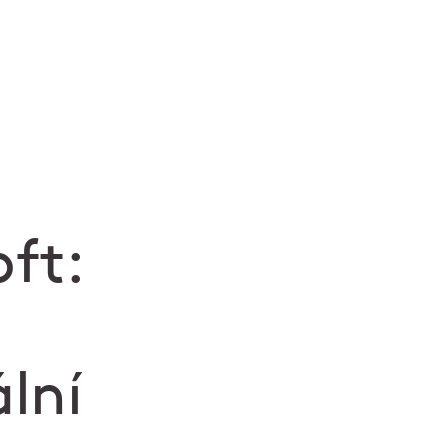
ft:
lní