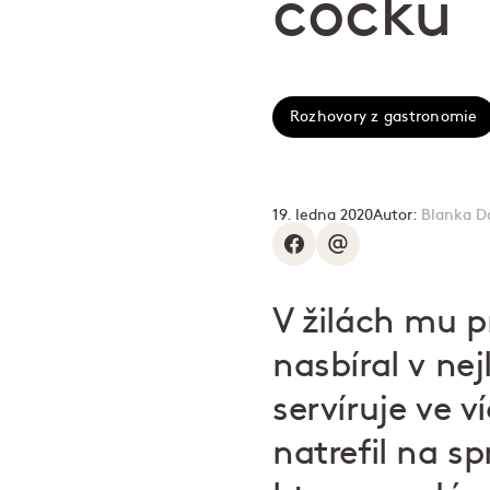
čočku
Rozhovory z gastronomie
19. ledna 2020
Autor:
Blanka D
V žilách mu p
nasbíral v nej
servíruje ve 
natrefil na s