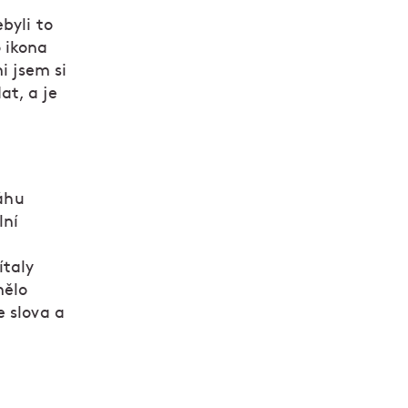
byli to
 ikona
i jsem si
at, a je
ráhu
lní
ítaly
mělo
e slova a