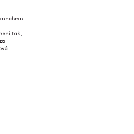
ka mnohem
l
není tak,
 za
ová