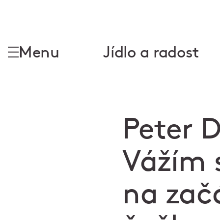
Menu
Jídlo a radost
Peter D
Vážím s
na začá