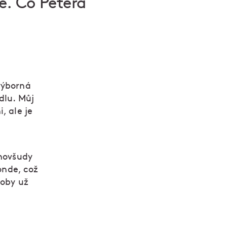
e. Co Petera
výborná
dlu. Můj
, ale je
ehovšudy
onde, což
doby už