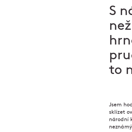
S n
než
hrn
pru
to 
Jsem hod
sklízet 
národní 
neznámý t