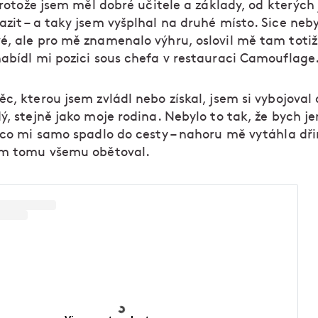
 protože jsem měl dobré učitele a základy, od kterých
zit – a taky jsem vyšplhal na druhé místo. Sice neb
é, ale pro mě znamenalo výhru, oslovil mě tam totiž
nabídl mi pozici sous chefa v restauraci Camouflage
c, kterou jsem zvládl nebo získal, jsem si vybojoval
ý, stejně jako moje rodina. Nebylo to tak, že bych 
, co mi samo spadlo do cesty – nahoru mě vytáhla dři
em tomu všemu obětoval.