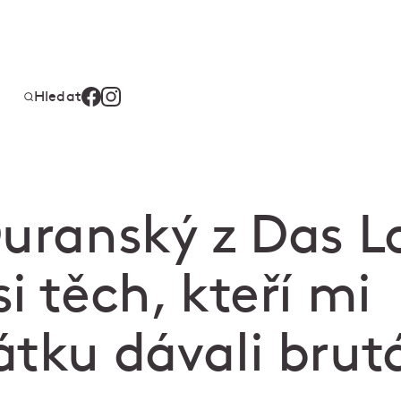
Hledat
uranský z Das Lo
i těch, kteří mi
tku dávali brutá