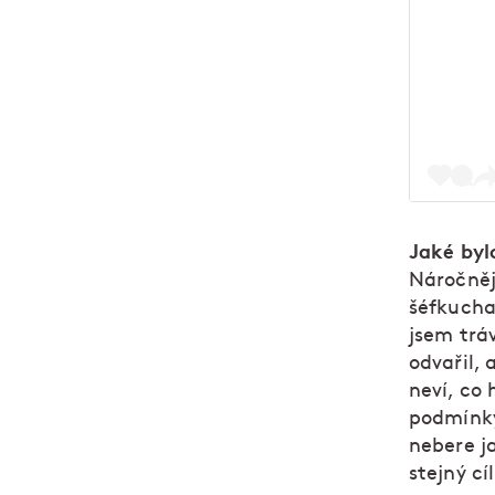
Jaké byl
Náročnějš
šéfkucha
jsem tráv
odvařil, 
neví, co 
podmínky
nebere j
stejný cí