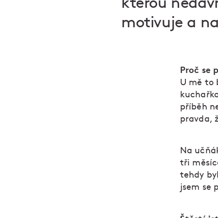
kterou nedávn
motivuje a na
Proč se 
U mě to 
kuchařka,
příběh ne
pravda, 
Na učňák
tři měsíc
tehdy by
jsem se p