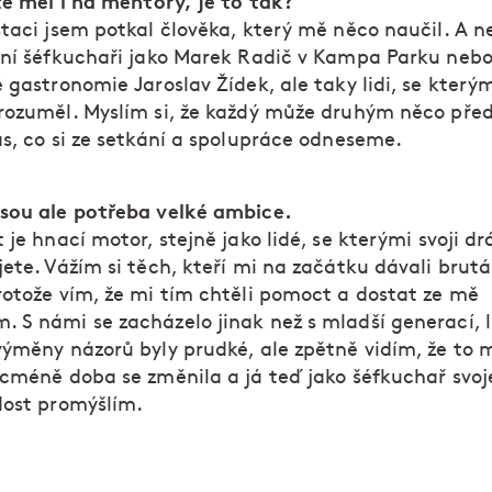
te měl i na mentory, je to tak?
taci jsem potkal člověka, který mě něco naučil. A ne
rní šéfkuchaři jako Marek Radič v Kampa Parku nebo
 gastronomie Jaroslav Žídek, ale taky lidi, se kterým
rozuměl. Myslím si, že každý může druhým něco před
ás, co si ze setkání a spolupráce odneseme.
sou ale potřeba velké ambice.
 je hnací motor, stejně jako lidé, se kterými svoji d
ete. Vážím si těch, kteří mi na začátku dávali brutá
rotože vím, že mi tím chtěli pomoct a dostat ze mě
 S námi se zacházelo jinak než s mladší generací, l
výměny názorů byly prudké, ale zpětně vidím, že to 
icméně doba se změnila a já teď jako šéfkuchař svoj
dost promýšlím.