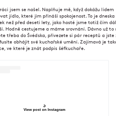
práci jsem se našel. Naplňuje mě, když dokážu lidem
vat jídlo, které jim přináší spokojenost. To je dnes
šek než před deseti lety, jako hosté jsme totiž čím dá
ší. Hodně cestujeme a máme srovnání. Dávno už to 
te třeba do Švédska, přivezete si pár receptů a jste
Musíte obhájit své kuchařské umění. Zajímavá je tak
e, ve které je znát podpis šéfkuchaře.
View post on Instagram