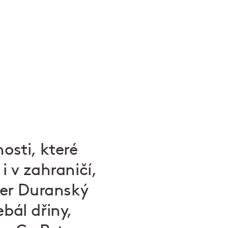
osti, které
i v zahraničí,
ter Duranský
bál dřiny,