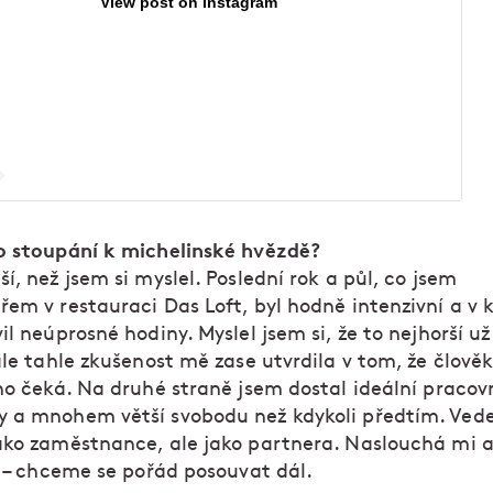
View post on Instagram
o stoupání k michelinské hvězdě?
í, než jsem si myslel. Poslední rok a půl, co jsem
řem v restauraci Das Loft, byl hodně intenzivní a v 
il neúprosné hodiny. Myslel jsem si, že to nejhorší už
ale tahle zkušenost mě zase utvrdila v tom, že člověk
ho čeká. Na druhé straně jsem dostal ideální pracov
 a mnohem větší svobodu než kdykoli předtím. Ved
ako zaměstnance, ale jako partnera. Naslouchá mi a
l – chceme se pořád posouvat dál.