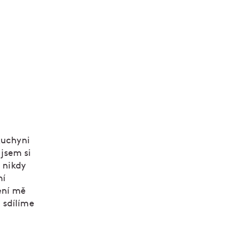
kuchyni
 jsem si
 nikdy
ní
ení mě
 sdílíme