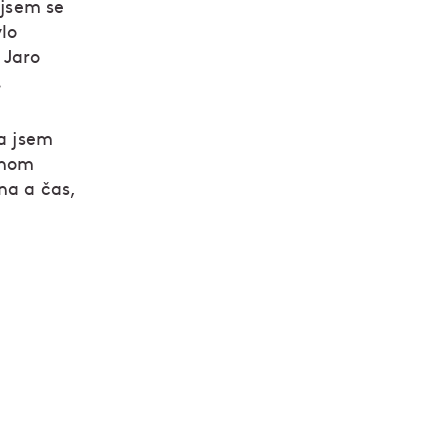
 jsem se
ylo
 Jaro
.
 a jsem
jenom
na a čas,