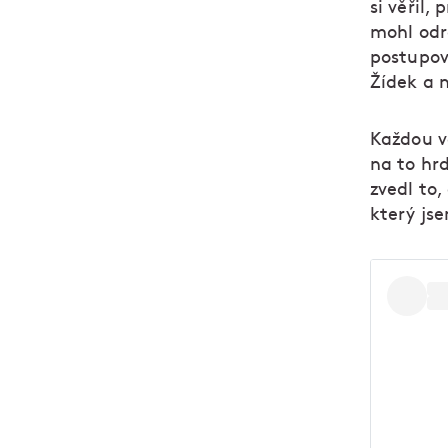
si věřil,
mohl odra
postupov
Žídek a 
Každou vě
na to hrd
zvedl to
který js