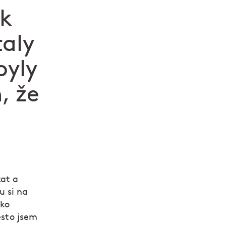
ak
taly
byly
, že
zat a
 si na
ako
esto jsem