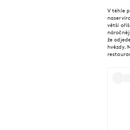
V téhle 
naservíro
větší oří
náročněj
že odjede
hvězdy. 
restaurac