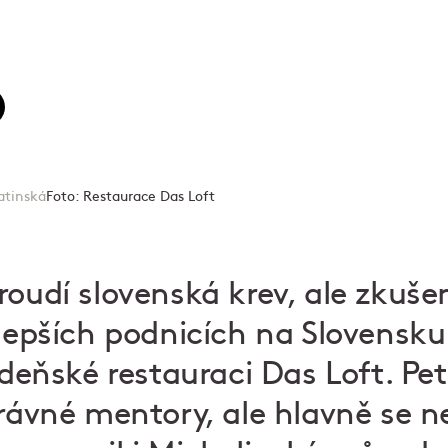
atinská
Foto:
Restaurace Das Loft
roudí slovenská krev, ale zkušen
lepších podnicích na Slovensku 
vídeňské restauraci
Das Loft
. Pe
právné mentory, ale hlavně se ne