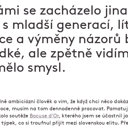
ámi se zacházelo jin
 s mladší generací, lí
ce a výměny názorů 
dké, ale zpětně vidím
mělo smysl.
ně ambiciózní člověk a vím, že když chci něco doká
ovoce, musím na tom dennodenně pracovat. Pamatuju
kolo soutěže
Bocuse d'Or
, kterého jsem se účastnil j
ýpek, co si troufnul přijít mezi slovenskou elitu. Př