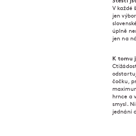
Štěstí js
V každé š
jen výbo
slovenské
úplně ne
jen na n
K tomu j
Ctižádost
odstartuj
čočku, p
maximum.
hrnce a 
smysl. N
jednání 