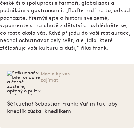
české či o spolupráci s farmáři, globalizaci a
podnikání v gastronomii. „Buďte hrdí na to, odkud
pocházíte. Přemýšlejte o historii své země,
vzpomeňte si na chutě z dětství a rozhlédněte se,
co roste okolo vás. Když přijedu do vaší restaurace,
nechci ochutnávat celý svět, ale jídlo, které
ztělesňuje vaši kulturu a duši,“ říká Frank.
Mohlo by vás
zajímat
Šéfkuchař Sebastian Frank: Vařím tak, aby
knedlík zůstal knedlíkem