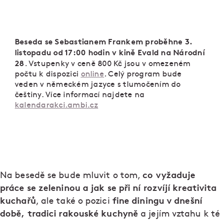
Beseda se Sebastianem Frankem proběhne 3.
listopadu od 17:00 hodin v kině Evald na Národní
28
. Vstupenky v ceně 800 Kč jsou v omezeném
počtu k dispozici
online
. Celý program bude
veden v německém jazyce s tlumočením do
češtiny. Více informací najdete na
kalendarakci.ambi.cz
co vyžaduje
Na besedě se bude mluvit o tom,
práce se zeleninou a jak se při ní rozvíjí kreativita
kuchařů
fine diningu v dnešní
, ale také o pozici
době, tradici rakouské kuchyně
a jejím vztahu k té