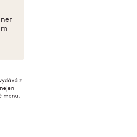
ener
em
 vydává z
 nejen
mě menu.