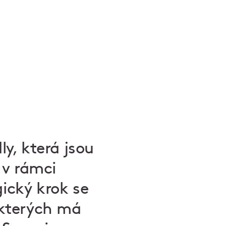
ly, která jsou
 v rámci
gický krok se
, kterých má