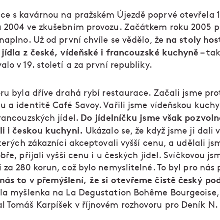
ce s kavárnou na pražském Újezdě poprvé otevřela 1
u 2004 ve zkušebním provozu. Začátkem roku 2005 
na stoly hos
naplno. Už od první chvíle se vědělo, že
 jídla z české, vídeňské i francouzské kuchyně
– tak
lo v 19. století a za první republiky.
ru byla dříve drahá rybí restaurace. Začali jsme pro
 a identitě Café Savoy. Vařili jsme vídeňskou kuchyn
Do jídelníčku jsme však pozvol
rancouzských jídel.
li i českou kuchyni.
Ukázalo se, že když jsme ji dali 
kterých zákazníci akceptovali vyšší cenu, a udělali jsm
bře, přijali vyšší cenu i u českých jídel. Svíčkovou j
 za 280 korun, což bylo nemyslitelné. To byl pro nás
nás to v přemýšlení, že si otevřeme čistě český po
kla myšlenka na La Degustation Bohême Bourgeoise,
l Tomáš Karpíšek v říjnovém rozhovoru pro Deník N.