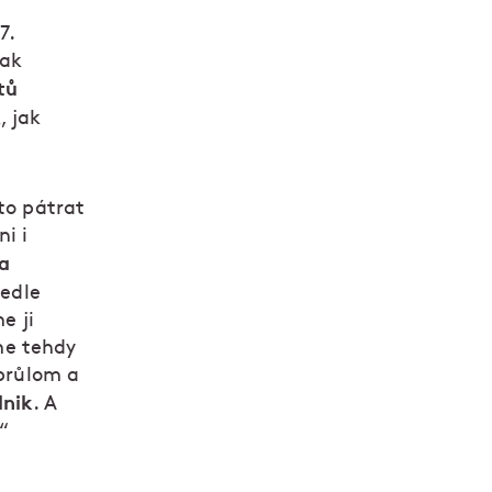
7.
pak
tů
, jak
to pátrat
i i
na
vedle
e ji
sme tehdy
 průlom a
dnik
. A
“