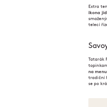
Extra te
ikona jíd
smaženým
telecí ří
Savoy
Tatarák P
topinkam
na menu
tradiční
se po kr