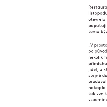
Restaura
listopad
otevřela 
poputují
tomu býva
„V prosto
po původu
několik f
přimícha
jídel, u 
stejně do
prodávali
nakoplo 
tak vzni
vzpomína