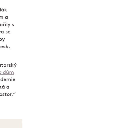
dák
ím a
ařily s
va se
by
lesk.
atarský
o dům
kademie
ká a
ostor,“