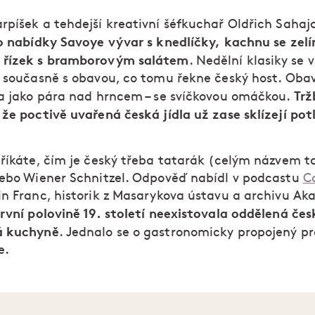
rpíšek a tehdejší kreativní šéfkuchař Oldřich Sahaj
do nabídky Savoye vývar s knedlíčky, kachnu se zel
 řízek s bramborovým salátem
. Nedělní klasiky se v
a současně s obavou, co tomu řekne český host. Oba
Trž
la jako pára nad hrncem – se svíčkovou omáčkou.
 že poctivě uvařená česká jídla už zase sklízejí pot
 říkáte, čím je český třeba tatarák (celým názvem t
nebo Wiener Schnitzel. Odpověď nabídl v podcastu
C
n Franc, historik z Masarykova ústavu a archivu A
rvní polovině 19. století neexistovala oddělená čes
á kuchyně
. Jednalo se o gastronomicky propojený pr
e.