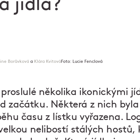
á jídla?
ine Borůvková
a
Klára Kvitová
Foto:
Lucie Fenclová
proslulé několika ikonickými jíd
 začátku. Některá z nich byla
běhu času z lístku vyřazena. Lo
 velkou nelibostí stálých hostů