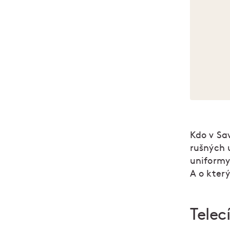
Kdo v Sav
rušných 
uniformy
A o který
Telecí