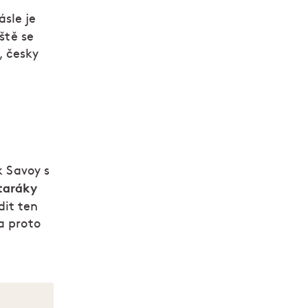
sle je
ště se
, česky
k Savoy s
taráky
dit ten
a proto