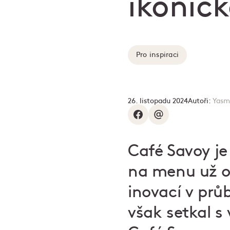
ikonick
Pro inspiraci
26. listopadu 2024
Autoři:
Yasm
Café Savoy je 
na menu už od
inovací v prů
však setkal s