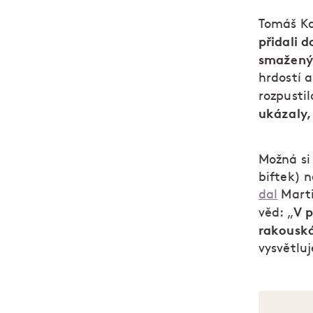
Tomáš Ka
přidali 
smažený
hrdostí 
rozpusti
ukázaly,
Možná si
biftek) 
dal
Marti
V p
věd: „
rakousk
vysvětluj