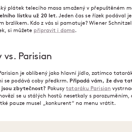
nký plátek telecího masa smažený v přepuštěném má
elního lístku už 20 let
. Jeden čas se řízek podával je
 brzlíkem. Kdo z vás si pamatuje? Wiener Schnitzel
zek, si můžete
připravit i doma
.
 vs. Parisian
arisian je oblíbený jako hlavní jídlo, zatímco tatará
Připadá vám, že dva ta
i se podává coby předkrm.
 jsou zbytečnost?
Pokusy
tataráku Parisian
vystrna
 hovězí se u stálých hostů nesetkaly s porozuměním, 
átké pauze musel „konkurent“ na menu vrátit.