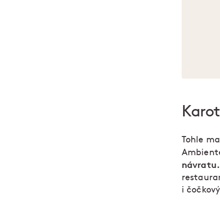
Karot
Tohle mal
Ambient
návratu.
restaura
i čočkov