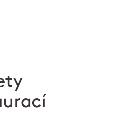
ety
aurací