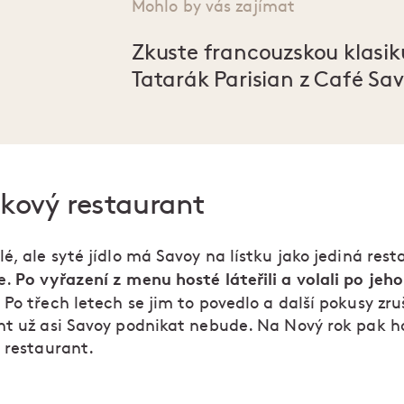
Mohlo by vás zajímat
Zkuste francouzskou klasik
Tatarák Parisian z Café Sa
kový restaurant
é, ale syté jídlo má Savoy na lístku jako jediná rest
Po vyřazení z menu hosté láteřili a volali po jeho
e.
Po třech letech se jim to povedlo a další pokusy zru
nt už asi Savoy podnikat nebude. Na Nový rok pak h
ý restaurant.