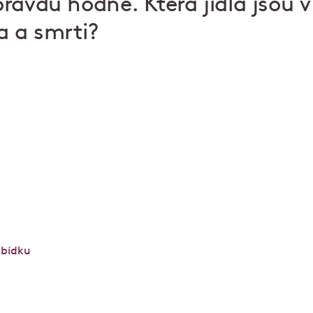
ravdu hodně. Která jídla jsou v
a a smrti?
řes den kavárna, večer restaurace
Od rána až do pozdního odpoledne si užijete cvrkot
kavárny, večer zpomalíte u noblesní večeře inspiro
francouzskou kuchyní. Každý den to tu voní pečiv
rárny Myšák
. Stůl si rezervujte
online
nebo telefoni
můžete i přes výdejní okénko nebo na
savoydomu.c
abídku