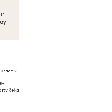
u:
voy
aurace v
šit
osty čeká