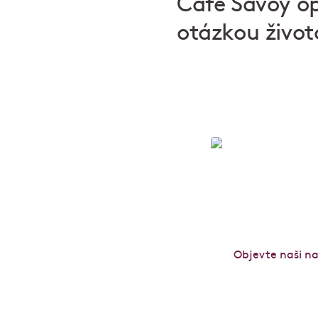
Café Savoy op
otázkou život
Café Savoy: p
Objevte naši n