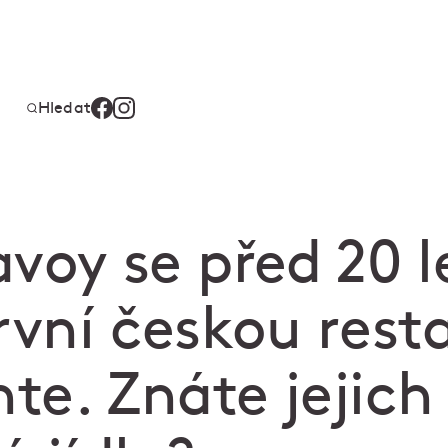
Hledat
voy se před 20 l
rvní českou rest
te. Znáte jejich