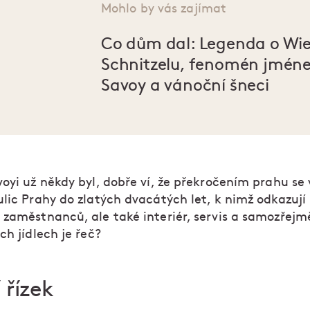
Mohlo by vás zajímat
Co dům dal: Legenda o Wi
Schnitzelu, fenomén jmén
Savoy a vánoční šneci
oyi už někdy byl, dobře ví, že překročením prahu se
ulic Prahy do zlatých dvacátých let, k nimž odkazují
 zaměstnanců, ale také interiér, servis a samozřej
ch jídlech je řeč?
 řízek