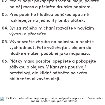
Pečicí papír pokapejte trochou oleje, položte
na něj maso a přeložte druhým papírem.
Přes papír ho hladkou paličkou opatrně
rozklepejte na jednolitý tenký plátek.
Sýr za stálého míchání rozvařte v hovězím
vývaru a přeceďte.
Vývar svařte zhruba na polovinu a nechte
vychladnout. Poté vyšlehejte s olejem do
hladké emulze, podobně jako majonézu.
Plátky masa posolte, opepřete a pokapejte
zálivkou a olejem. V Kantýně používají
petrželový, ale klidně sáhněte po svém
oblíbeném olivovém oleji.