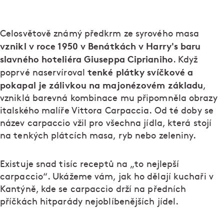
Celosvětově známý předkrm ze syrového masa
vznikl v roce 1950 v Benátkách v Harry's baru
slavného hoteliéra Giuseppa Ciprianiho
. Když
tenké plátky svíčkové a
poprvé naservíroval
pokapal je zálivkou na majonézovém základu
,
vzniklá barevná kombinace mu připomněla obrazy
italského malíře Vittora Carpaccia. Od té doby se
název carpaccio vžil pro všechna jídla, která stojí
na tenkých plátcích masa, ryb nebo zeleniny.
Existuje snad tisíc receptů na „to nejlepší
carpaccio“. Ukážeme vám, jak ho dělají kuchaři v
Kantýně, kde se carpaccio drží na předních
příčkách hitparády nejoblíbenějších jídel.