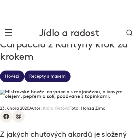
Jídlo a radost
Carpaccio z Kantýny krok za
krokem
Hovězí
Recepty s masem
23. února 2020
Autor:
Klára Kvitová
Foto:
Honza Zima
Z jakých chuťových akordů je složený