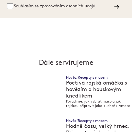
Souhlasím se
zpracováním osobních údajů
.
Dále servírujeme
Hovězí
Recepty s masem
Poctivá rajská omáčka s
hovězím a houskovým
knedlíkem
M
M
Poradíme, jak vybrat maso a jak
rajskou připravit jako kuchař z Amasa.
Hovězí
Recepty s masem
Hodně času, velký hrnec.