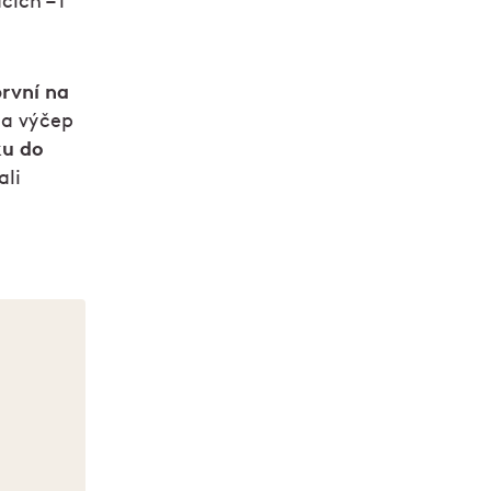
cích – i
první na
na výčep
ku do
ali