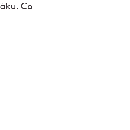
žáku. Co
váme veřejnost i
 osvětu o českém
vními procházkami
le i poznat