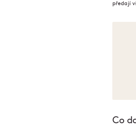
předají 
Co da