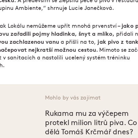
Česku
. A především se zlepšila péče o pivo v restaura
pinu Ambiente,“ shrnuje Lucie Janečková.
jako 
šak Lokálu nemůžeme upřít mnohá prvenství –
novu zařadili pojmy hladinka, šnyt a mlíko,
přidali 
vou zachlazenou vanu
jak pivo z tan
a přišli na to,
 načepovat nejkratší možnou cestou
. Mimoto se zač
 v sanitacích a nastolili ucelený systém tréninku
ch.
Mohlo by vás zajímat
Rukama mu za výčepem
protekl milion litrů piva. Co
dělá Tomáš Krčmář dnes?