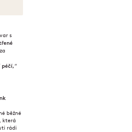
var s
třené
eza
z
 péčí,
“
ink
né běžné
, která
sti rádi