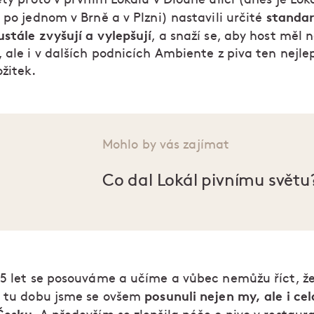
standar
 po jednom v Brně a v Plzni) nastavili určité
stále zvyšují a vylepšují
, a snaží se, aby host měl 
 ale i v dalších podnicích Ambiente z piva ten nejle
žitek.
Mohlo by vás zajímat
Co dal Lokál pivnímu světu
15 let se posouváme a učíme a vůbec nemůžu říct, ž
posunuli nejen my, ale i cel
a tu dobu jsme se ovšem