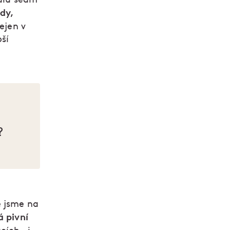
dy,
nejen v
pší
?
e jsme na
á pivní