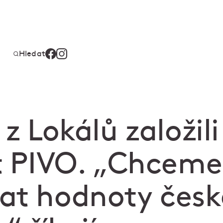
Hledat
 z Lokálů založili
ut PIVO. „Chceme
at hodnoty české