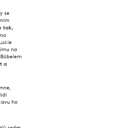
y se
vním
o tak,
éno
Lucie
týmu na
 Bübelem
t a
imne,
idí
stavu ho
kálů sedm