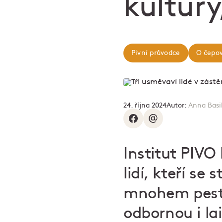
kultury,
Pivní průvodce
O čepov
24. října 2024
Autor:
Anna Basi
Institut PIV
lidí, kteří se 
mnohem pestřej
odbornou i lai