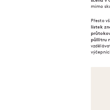
scéna v 
mimo sku
Přesto v
lístek z
průtoko
půllitru
vzdělávat
výčepní