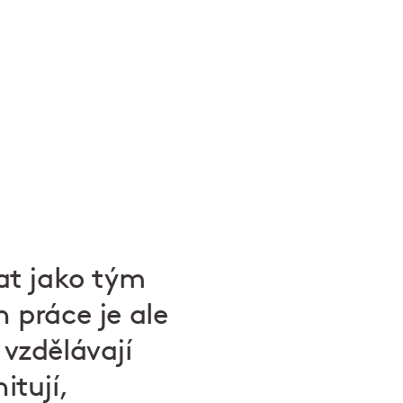
at jako tým
ch práce je ale
 vzdělávají
itují,