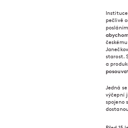
Instituce
pečlivě 
posláním
abychom 
českému l
Janečkov
starost.
a produk
posouvat
Jedná se
výčepní 
spojeno s
dostanou
Před 15 l