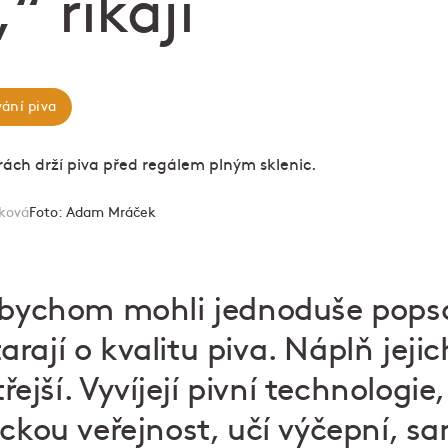
“ říkají
ání piva
ková
Foto:
Adam Mráček
O bychom mohli jednoduše pops
starají o kvalitu piva. Náplň jeji
ší. Vyvíjejí pivní technologie,
ckou veřejnost, učí výčepní, san