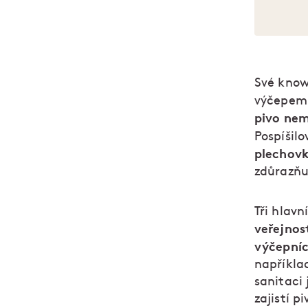
Své know-
výčepem 
pivo nem
Pospíšilo
plechovk
zdůrazňu
Tři hlavn
veřejnos
výčepní
napříkla
sanitaci 
zajistí p