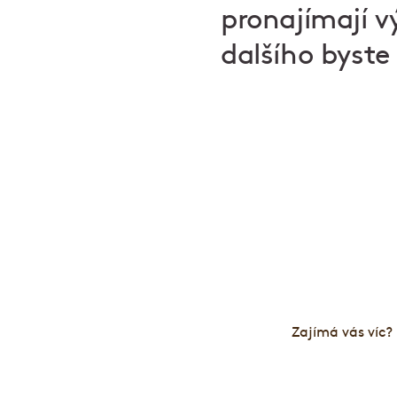
pronajímají v
dalšího byste
Děláme pivu 
Zajímá vás víc?