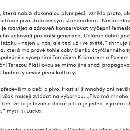
, která nabízí dokonalou pivní péči, vznikla proto, ab
ošetřené pivo stalo českým standardem. „Naším hla
rozvíjet a zároveň konzervovat výčepní řemesl
 je
ho uchovali pro další generace.
Děláme dobré jm
ežáku – nejen u nás, ale teď už i ve světě,“ shrnuje 
á, která má právě tohle coby členka čtyřčlenného 
 Společně s výčepními Tomášem Krčmářem a Pavlem
propagova
ční Terezou Plášilovou se mimo jiné snaží
 hodnoty české pivní kultury.
 především o péči o pivo. Host si jí mnohdy ani nevš
ji však musejí zvládat na výbornou. „Pivo má mnoho l
 tím, že to je levné a dobré pití a je jedno, v jakém 
,“ myslí si Lucka.
ety proto v prvním Lokálu v Dlouhé ulici (dnes je Lo