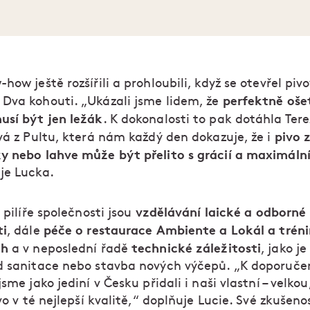
how ještě rozšířili a prohloubili, když se otevřel pivo
perfektně oše
Dva kohouti. „Ukázali jsme lidem, že
usí být jen ležák
. K dokonalosti to pak dotáhla Ter
pivo 
vá z Pultu, která nám každý den dokazuje, že i
y nebo lahve může být přelito s grácií a maximální
je Lucka.
vzdělávání laické a odborné
í pilíře společnosti jsou
ti
péče o restaurace Ambiente a Lokál a trén
, dále
ch
technické záležitosti
a v neposlední řadě
, jako je
d sanitace nebo stavba nových výčepů. „K doporuče
jsme jako jediní v Česku přidali i naši vlastní – velkou
ivo v té nejlepší kvalitě,“ doplňuje Lucie. Své zkušeno