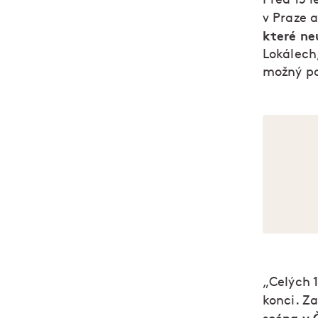
v Praze a
které neu
Lokálech,
možný po
„Celých 
konci. Z