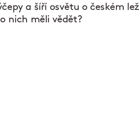
ýčepy a šíří osvětu o českém le
 o nich měli vědět?
dobré jméno
V Institutu PIVO vyvíjíme pivní technologie, vzdělá
výčepní, sanitujeme, pronajímáme výčepy a šíříme
ležáku. Spojte svou lásku k pivu s
našimi kurzy
, pi
nebo akcemi pro firmy. Sami se naučíte čepovat, a
správně načepované pivo.