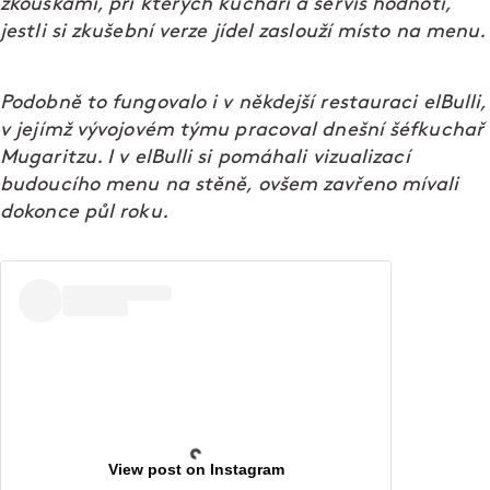
zkouškami, při kterých kuchaři a servis hodnotí,
jestli si zkušební verze jídel zaslouží místo na menu.
Podobně to fungovalo i v někdejší restauraci elBulli,
v jejímž vývojovém týmu pracoval dnešní šéfkuchař
Mugaritzu. I v elBulli si pomáhali vizualizací
budoucího menu na stěně, ovšem zavřeno mívali
dokonce půl roku.
View post on Instagram