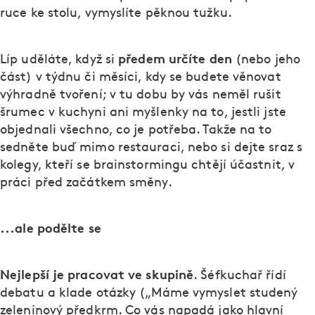
ruce ke stolu, vymyslíte pěknou tužku.
předem určíte den
Líp uděláte, když si
(nebo jeho
část) v týdnu či měsíci, kdy se budete věnovat
výhradně tvoření; v tu dobu by vás neměl rušit
šrumec v kuchyni ani myšlenky na to, jestli jste
objednali všechno, co je potřeba. Takže na to
sedněte buď mimo restauraci, nebo si dejte sraz s
kolegy, kteří se brainstormingu chtějí účastnit, v
práci před začátkem směny.
...ale podělte se
Nejlepší je pracovat ve skupině
. Šéfkuchař řídí
debatu a klade otázky („Máme vymyslet studený
zeleninový předkrm. Co vás napadá jako hlavní