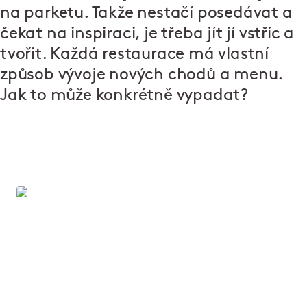
na parketu. Takže nestačí posedávat a
čekat na inspiraci, je třeba jít jí vstříc a
tvořit. Každá restaurace má vlastní
způsob vývoje nových chodů a menu.
Jak to může konkrétně vypadat?
Vítejte v Ambiente
Už 30 let tvoříme místa, kde se dobře jí a ještě lépe
tráví čas. V našich restauracích potkáte lidi, kteří
věří, že skvělý gastronomický zážitek dělají nejen
kvalitní suroviny, ale hlavně nadšení a radost.