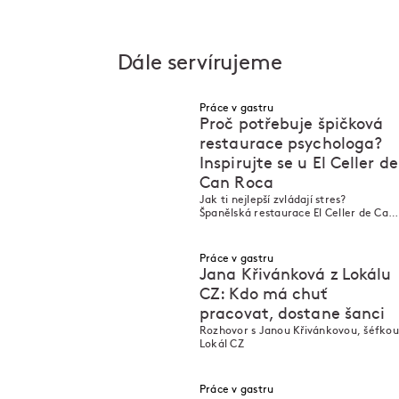
Dále servírujeme
Práce v gastru
Proč potřebuje špičková
restaurace psychologa?
Inspirujte se u El Celler de
Can Roca
M
M
Jak ti nejlepší zvládají stres?
Španělská restaurace El Celler de Can
Roca si najala kouče!
Práce v gastru
Jana Křivánková z Lokálu
CZ: Kdo má chuť
pracovat, dostane šanci
M
M
Rozhovor s Janou Křivánkovou, šéfkou
Lokál CZ
Práce v gastru