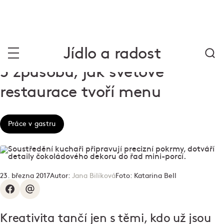
Jídlo a radost
5 způsobů, jak světové
restaurace tvoří menu
Práce v gastru
23. března 2017
Autor:
Jana Bilíková
Foto:
Katarina Bell
Kreativita tančí jen s těmi, kdo už jsou