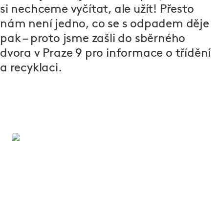
si nechceme vyčítat, ale užít! Přesto
nám není jedno, co se s odpadem děje
pak – proto jsme zašli do sběrného
dvora v Praze 9 pro informace o třídění
a recyklaci.
Vítejte v Ambiente
Už 30 let tvoříme místa, kde se dobře jí a ještě lépe
tráví čas. V našich restauracích potkáte lidi, kteří
věří, že skvělý gastronomický zážitek dělají nejen
kvalitní suroviny, ale hlavně nadšení a radost.