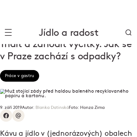
Jídlo a radost
Třídit a zahodit výčitky. Jak se
v Praze zachází s odpadky?
Práce v gastru
9. září 2019
Autor:
Blanka Datinská
Foto:
Honza Zima
Kávu a jídlo v (jednorázových) obalech