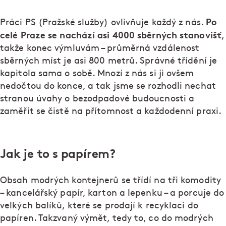
Po
Práci PS (Pražské služby) ovlivňuje každý z nás.
celé Praze se nachází asi 4000 sběrných stanovišť
,
takže konec výmluvám – průměrná vzdálenost
sběrných míst je asi 800 metrů. Správné třídění je
kapitola sama o sobě. Mnozí z nás si ji ovšem
nedočtou do konce, a tak jsme se rozhodli nechat
stranou úvahy o bezodpadové budoucnosti a
zaměřit se čistě na přítomnost a každodenní praxi.
Jak je to s papírem?
Obsah modrých kontejnerů se třídí na tři komodity
– kancelářský papír, karton a lepenku – a porcuje do
velkých balíků, které se prodají k recyklaci do
papíren. Takzvaný výmět, tedy to, co do modrých