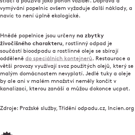
stlačí a používá jako pohon vozidel. Doprava a
vymývání popelnic ovšem vyžaduje další náklady, a
navíc to není úplně ekologické.
na zbytky
Hnědé popelnice jsou určeny
živočišného charakteru
, rostlinný odpad je
součástí bioodpadu a rostlinné oleje se sbírají
odděleně
do speciálních kontejnerů
. Restaurace a
větší provozy využívají svoz použitých olejů, který se
malým domácnostem nevyplatí. Jedlé tuky a oleje
by ale ani v malém množství neměly končit v
kanalizaci, kterou zanáší a můžou dokonce ucpat.
Zdroje: Pražské služby, Třídění odpadu.cz, Incien.org