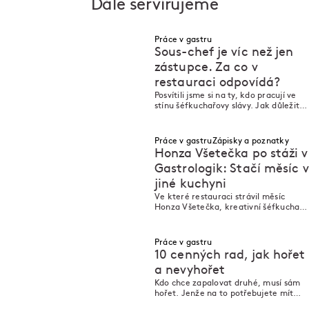
Dále servírujeme
Práce v gastru
Sous-chef je víc než jen
zástupce. Za co v
restauraci odpovídá?
M
M
Posvítili jsme si na ty, kdo pracují ve
stínu šéfkuchařovy slávy. Jak důležitá
je pozice sous-chefa?
Práce v gastru
Zápisky a poznatky
Honza Všetečka po stáži v
Gastrologik: Stačí měsíc v
jiné kuchyni
N
M
N
M
Ve které restauraci strávil měsíc
Honza Všetečka, kreativní šéfkuchař
Ambiente, a na co nikdy
nezapomene?
Práce v gastru
10 cenných rad, jak hořet
a nevyhořet
Kdo chce zapalovat druhé, musí sám
M
M
hořet. Jenže na to potřebujete mít
sami pro sebe dost „paliva“. Jak si ho