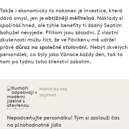
Takže i ekonomicky to nakonec je investice, která
obtížněji měřitelná
dává smysl, jen je
. Náklady si
spočítáš hned, ale tyhle benefity ti žádný Septim
bohužel nevyjede. Přitom jsou zásadní. Z vlastní
zkušenosti můžu říct, že ve Fävikenu mě udržel
důraz na společné stolování.
právě
Nebýt skvělých
personálek, co byly jako Vánoce každý den, tak to
tam po týdnu toho šílenství zabalím.
Mohlo by vás
zajímat
Nepodceňujte personálku! Tým si zaslouží čas
na plnohodnotné jídlo