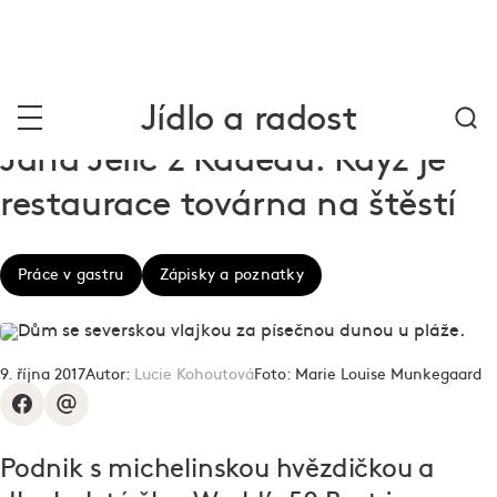
Jídlo a radost
Jana Jelič z Kadeau: Když je
restaurace továrna na štěstí
Práce v gastru
Zápisky a poznatky
9. října 2017
Autor:
Lucie Kohoutová
Foto:
Marie Louise Munkegaard
Podnik s michelinskou hvězdičkou a