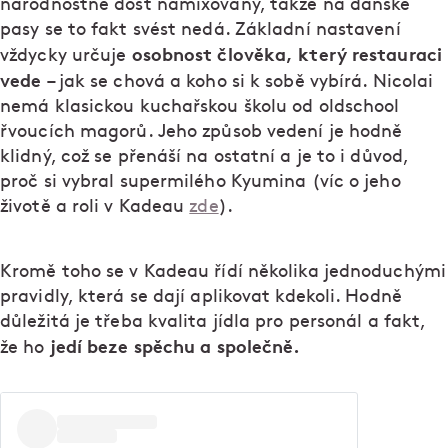
národnostně dost namixovaný, takže na dánské
pasy se to fakt svést nedá. Základní nastavení
osobnost člověka, který restauraci
vždycky určuje
vede
– jak se chová a koho si k sobě vybírá. Nicolai
nemá klasickou kuchařskou školu od oldschool
řvoucích magorů. Jeho způsob vedení je hodně
klidný, což se přenáší na ostatní a je to i důvod,
proč si vybral supermilého Kyumina (víc o jeho
životě a roli v Kadeau
zde
).
Kromě toho se v Kadeau řídí několika jednoduchými
pravidly, která se dají aplikovat kdekoli. Hodně
důležitá je třeba kvalita jídla pro personál a fakt,
jedí beze spěchu a společně.
že ho