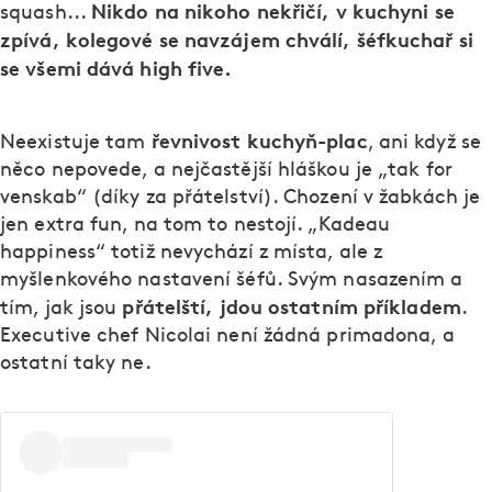
Nikdo na nikoho nekřičí, v kuchyni se
squash...
zpívá, kolegové se navzájem chválí, šéfkuchař si
se všemi dává high five.
řevnivost kuchyň-plac
Neexistuje tam
, ani když se
něco nepovede, a nejčastější hláškou je „tak for
venskab“ (díky za přátelství). Chození v žabkách je
jen extra fun, na tom to nestojí. „Kadeau
happiness“ totiž nevychází z místa, ale z
myšlenkového nastavení šéfů. Svým nasazením a
přátelští, jdou ostatním příkladem
tím, jak jsou
.
Executive chef Nicolai není žádná primadona, a
ostatní taky ne.