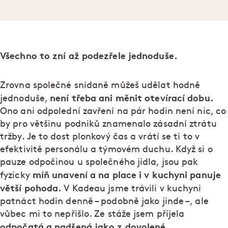
Všechno to zní až podezřele jednoduše.
Zrovna společné snídaně můžeš udělat hodně
není třeba ani měnit otevírací dobu.
jednoduše,
Ono ani odpolední zavření na pár hodin není nic, co
by pro většinu podniků znamenalo zásadní ztrátu
tržby. Je to dost plonkový čas a vrátí se ti to v
efektivitě personálu a týmovém duchu. Když si o
pauze odpočinou u společného jídla, jsou pak
míň unavení a na place i v kuchyni panuje
fyzicky
větší pohoda.
V Kadeau jsme trávili v kuchyni
patnáct hodin denně – podobně jako jinde –, ale
vůbec mi to nepřišlo. Ze stáže jsem přijela
odpočatá a nadšená jako z dovolené.