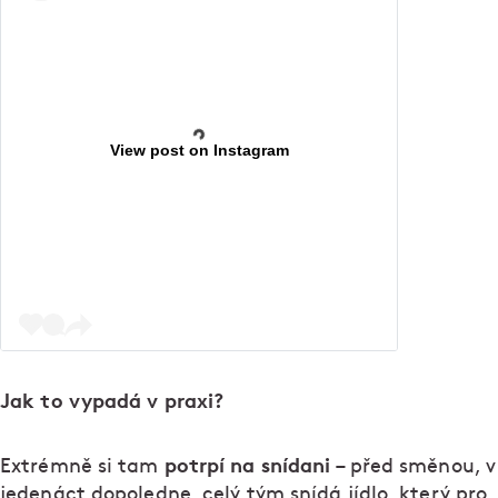
View post on Instagram
Jak to vypadá v praxi?
potrpí na snídani
Extrémně si tam
– před směnou, v
jedenáct dopoledne, celý tým snídá jídlo, který pro