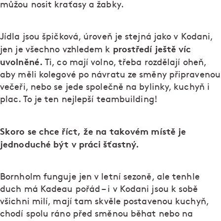
můžou nosit kraťasy a žabky.
Jídla jsou špičková, úroveň je stejná jako v Kodani,
prostředí ještě víc
jen je všechno vzhledem k
uvolněné.
Ti, co mají volno, třeba rozdělají oheň,
aby měli kolegové po návratu ze směny připravenou
večeři, nebo se jede společně na bylinky, kuchyň i
plac. To je ten nejlepší teambuilding!
Skoro se chce říct, že na takovém místě je
jednoduché být v práci šťastný.
Bornholm funguje jen v letní sezoně, ale tenhle
duch má Kadeau pořád – i v Kodani jsou k sobě
všichni milí, mají tam skvěle postavenou kuchyň,
chodí spolu ráno před směnou běhat nebo na