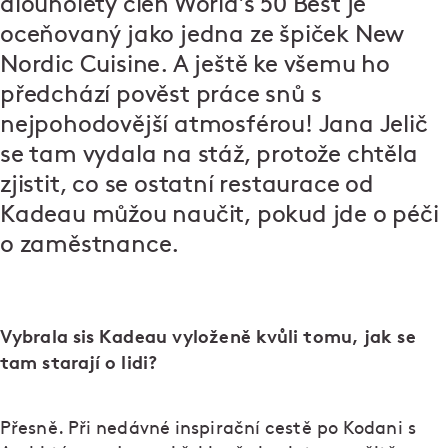
dlouholetý člen World’s 50 Best je
oceňovaný jako jedna ze špiček New
Nordic Cuisine. A ještě ke všemu ho
předchází pověst práce snů s
nejpohodovější atmosférou! Jana Jelič
se tam vydala na stáž, protože chtěla
zjistit, co se ostatní restaurace od
Kadeau můžou naučit, pokud jde o péči
o zaměstnance.
Vybrala sis Kadeau vyloženě kvůli tomu, jak se
tam starají o lidi?
Přesně. Při nedávné inspirační cestě po Kodani s