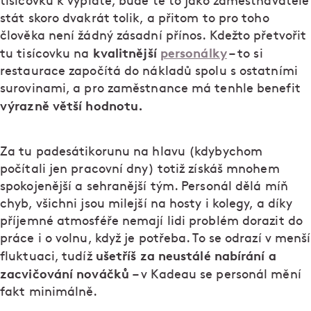
tisícovku k výplatě, bude tě to jako zaměstnavatele
stát skoro dvakrát tolik, a přitom to pro toho
člověka není žádný zásadní přínos. Kdežto přetvořit
kvalitnější
personálky
tu tisícovku na
– to si
restaurace započítá do nákladů spolu s ostatními
surovinami, a pro zaměstnance má tenhle benefit
výrazně větší hodnotu.
Za tu padesátikorunu na hlavu (kdybychom
počítali jen pracovní dny) totiž získáš mnohem
spokojenější a sehranější tým. Personál dělá míň
chyb, všichni jsou milejší na hosty i kolegy, a díky
příjemné atmosféře nemají lidi problém dorazit do
práce i o volnu, když je potřeba. To se odrazí v menší
ušetříš za neustálé nabírání a
fluktuaci, tudíž
zacvičování nováčků
– v Kadeau se personál mění
fakt minimálně.