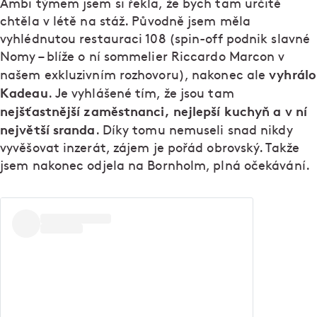
Ambi týmem jsem si řekla, že bych tam určitě
chtěla v létě na stáž. Původně jsem měla
vyhlédnutou restauraci 108 (spin-off podnik slavné
Nomy – blíže o ní sommelier Riccardo Marcon v
vyhrálo
našem exkluzivním rozhovoru), nakonec ale
Kadeau
. Je vyhlášené tím, že jsou tam
nejšťastnější zaměstnanci, nejlepší kuchyň a v ní
největší sranda
. Díky tomu nemuseli snad nikdy
vyvěšovat inzerát, zájem je pořád obrovský. Takže
jsem nakonec odjela na Bornholm, plná očekávání.