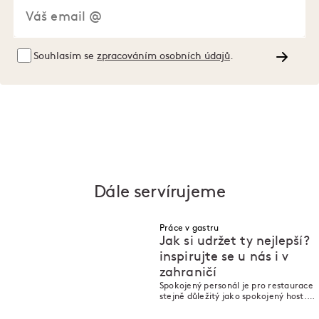
Souhlasím se
zpracováním osobních údajů
.
Dále servírujeme
Práce v gastru
Jak si udržet ty nejlepší?
inspirujte se u nás i v
zahraničí
M
M
Spokojený personál je pro restaurace
stejně důležitý jako spokojený host.
Jak rychle a efektivně zvýšit
spokojenost zaměstnanců??