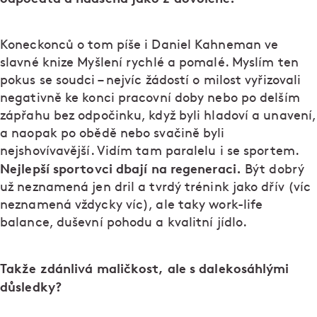
Koneckonců o tom píše i Daniel Kahneman ve
slavné knize Myšlení rychlé a pomalé. Myslím ten
pokus se soudci – nejvíc žádostí o milost vyřizovali
negativně ke konci pracovní doby nebo po delším
zápřahu bez odpočinku, když byli hladoví a unavení,
a naopak po obědě nebo svačině byli
nejshovívavější. Vidím tam paralelu i se sportem.
Nejlepší sportovci dbají na regeneraci.
Být dobrý
už neznamená jen dril a tvrdý trénink jako dřív (víc
neznamená vždycky víc), ale taky work-life
balance, duševní pohodu a kvalitní jídlo.
Takže zdánlivá maličkost, ale s dalekosáhlými
důsledky?