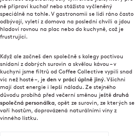
ně připraví kuchař nebo stážista vyčleněný
speciálně na tohle. V gastronomii se lidi ráno často
odbývají, vyletí z domova na poslední chvíli a jdou
hladoví rovnou na plac nebo do kuchyně, což je
frustrující.
Když ale začneš den společně s kolegy poctivou
snídaní z dobrých surovin a skvělou kávou – v
kuchyni jsme filtrů od Coffee Collective vypili snad
den v práci úplně jiný
víc než hosté –, je
. Všichni
mají dost energie i lepší náladu. Ze stejného
druhá
důvodu probíhá před večerní směnou ještě
společná personálka
, opět ze surovin, ze kterých se
vaří hostům, doprovázená naturálními víny z
vinného lístku.