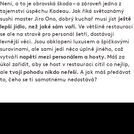
Není, a to je obrovská škoda – a zároveň jedno z
tajemství úspěchu Kadeau. Jak říká světoznámý
ještě
sushi master Jiro Ono, dobrý kuchař musí jíst
lepší jídlo, než jaké sám vaří.
Ve většině restaurací
se ale na stravě pro personál šetří, dostávají
levnější věci. Jsou obklopeni luxusem a špičkovými
surovinami, ale sami jedí něco úplně jiného, což
napětí mezi personálem a hosty
vytváří
. Máš za
úkol zařídit, aby se host v restauraci cítil co nejlíp,
tvojí pohodu nikdo neřeší.
ale
A jak máš předávat
to, čeho se ti samotnému nedostává?