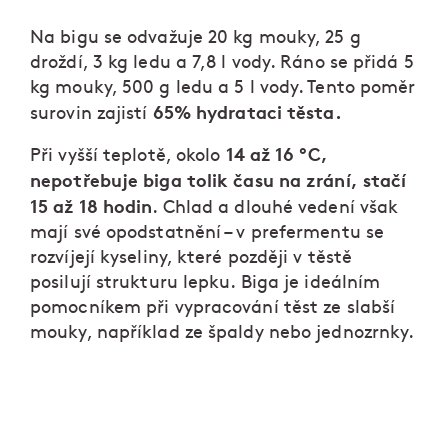
Na bigu se odvažuje 20 kg mouky, 25 g
droždí, 3 kg ledu a 7,8 l vody. Ráno se přidá 5
kg mouky, 500 g ledu a 5 l vody. Tento poměr
65% hydrataci těsta.
surovin zajistí
14 až 16 °C,
Při vyšší teplotě, okolo
nepotřebuje biga tolik času na zrání, stačí
15 až 18 hodin
. Chlad a dlouhé vedení však
mají své opodstatnění – v prefermentu se
rozvíjejí kyseliny, které později v těstě
posilují strukturu lepku. Biga je ideálním
pomocníkem při vypracování těst ze slabší
mouky, například ze špaldy nebo jednozrnky.