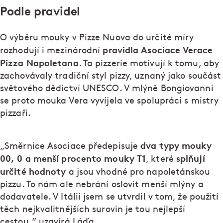
Podle pravidel
O výběru mouky v Pizze Nuova do určité míry
pravidla Asociace Verace
rozhodují i mezinárodní
Pizza Napoletana
. Ta pizzerie motivují k tomu, aby
zachovávaly tradiční styl pizzy, uznaný jako součást
světového dědictví UNESCO. V mlýně Bongiovanni
se proto mouka Vera vyvíjela ve spolupráci s mistry
pizzaři.
dva typy
mouky
„Směrnice Asociace předepisuje
00, 0 a menší procento mouky T1
splňují
, které
určité hodnoty
a jsou vhodné pro napoletánskou
pizzu. To nám ale nebrání oslovit menší mlýny a
dodavatele. V Itálii jsem se utvrdil v tom, že použití
těch nejkvalitnějších surovin je tou nejlepší
cestou,“ uzavírá Láďa.