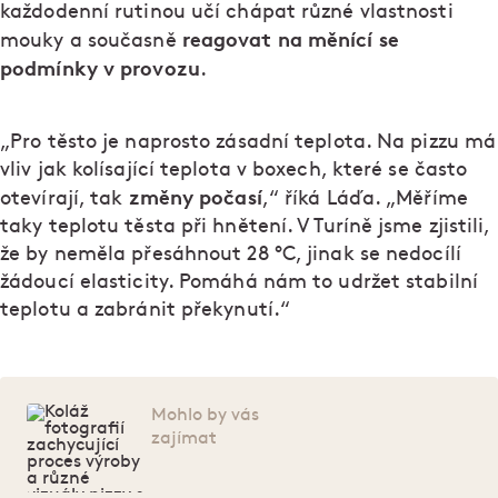
každodenní rutinou učí chápat různé vlastnosti
reagovat na měnící se
mouky a současně
podmínky v provozu
.
„Pro těsto je naprosto zásadní teplota. Na pizzu má
vliv jak kolísající teplota v boxech, které se často
změny počasí
otevírají, tak
,“ říká Láďa. „Měříme
taky teplotu těsta při hnětení. V Turíně jsme zjistili,
že by neměla přesáhnout 28 °C, jinak se nedocílí
žádoucí elasticity. Pomáhá nám to udržet stabilní
teplotu a zabránit překynutí.“
Mohlo by vás
zajímat