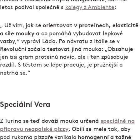
letos podíval společně s
kolegy z Ambiente
:
orientovat v proteinech, elasticitě
„ Už vím, jak se
a síle mouky
a co pomáhá vybudovat lepkové
vazby,“ vypráví Láďa. Po návratu z Itálie se v
Revoluční začala testovat jiná mouka: „Obsahuje
jen asi gram proteinů navíc, ale i ten způsobuje
rozdíl. S těstem se lépe pracuje, je pružnější a
netrhá se.“
Speciální Vera
určená
speciálně na
Z Turína se teď dováží mouka
přípravu neapolské pizzy
. Obilí se mele tak, aby
homogenní a tažné
pod rukama pizzaře vznikalo