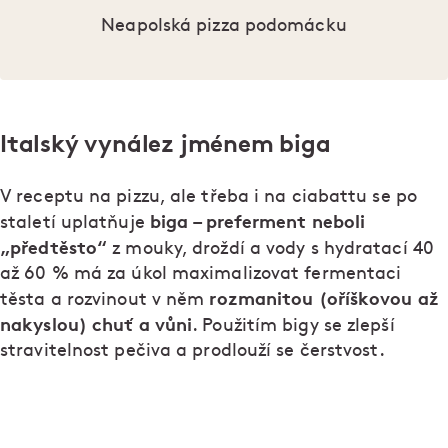
Neapolská pizza podomácku
Italský vynález jménem biga
V receptu na pizzu, ale třeba i na ciabattu se po
biga – preferment neboli
staletí uplatňuje
„předtěsto“
z mouky, droždí a vody s hydratací 40
až 60 % má za úkol maximalizovat fermentaci
rozmanitou (oříškovou až
těsta a rozvinout v něm
nakyslou) chuť a vůni
. Použitím bigy se zlepší
stravitelnost pečiva a prodlouží se čerstvost.