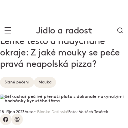
Jídlo a radost
Lehké těsto a nadýchané
okraje: Z jaké mouky se peče
pravá neapolská pizza?
Slané pečení
Mouka
18. října 2023
Autor:
Blanka Datinská
Foto:
Vojtěch Tesárek