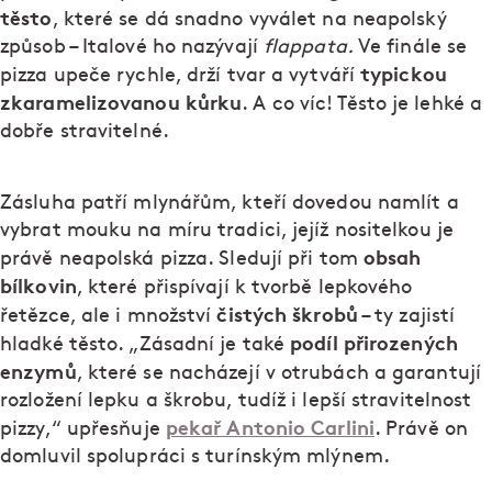
těsto
, které se dá snadno vyválet na neapolský
způsob – Italové ho nazývají
flappata.
Ve finále se
typickou
pizza upeče rychle, drží tvar a vytváří
zkaramelizovanou kůrku
. A co víc! Těsto je lehké a
dobře stravitelné.
Zásluha patří mlynářům, kteří dovedou namlít a
vybrat mouku na míru tradici, jejíž nositelkou je
obsah
právě neapolská pizza. Sledují při tom
bílkovin
, které přispívají k tvorbě lepkového
čistých škrobů
řetězce, ale i množství
– ty zajistí
podíl přirozených
hladké těsto. „Zásadní je také
enzymů
, které se nacházejí v otrubách a garantují
rozložení lepku a škrobu, tudíž i lepší stravitelnost
pekař Antonio Carlini
pizzy,“ upřesňuje
. Právě on
domluvil spolupráci s turínským mlýnem.