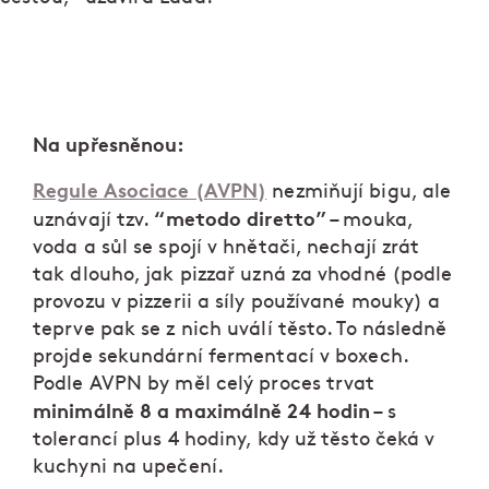
Na upřesněnou:
Regule Asociace (AVPN)
nezmiňují bigu, ale
“metodo diretto”
uznávají tzv.
– mouka,
voda a sůl se spojí v hnětači, nechají zrát
tak dlouho, jak pizzař uzná za vhodné (podle
provozu v pizzerii a síly používané mouky) a
teprve pak se z nich uválí těsto. To následně
projde sekundární fermentací v boxech.
Podle AVPN by měl celý proces trvat
minimálně 8 a maximálně 24 hodin
– s
tolerancí plus 4 hodiny, kdy už těsto čeká v
kuchyni na upečení.