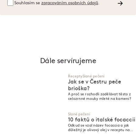
Souhlasím se
zpracováním osobních údajů
.
Dále servírujeme
Recepty
Slané pečení
Jak se v Čestru peče
brioška?
A proč se rozhodli zadělávat těsto z
celozrnné mouky mleté na kameni?
Slané pečení
10 faktů o italské focaccii
Odkud se vzal název focaccia a jak
důležitý je olivový olej v receptu na
slavné italské pečivo?