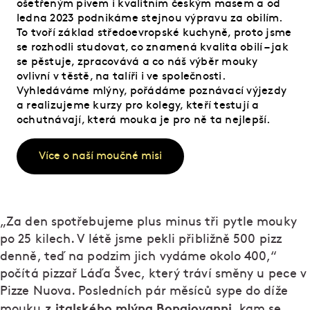
ošetřeným pivem i kvalitním českým masem a od
ledna 2023 podnikáme stejnou výpravu za obilím.
To tvoří základ středoevropské kuchyně, proto jsme
se rozhodli studovat, co znamená kvalita obilí – jak
se pěstuje, zpracovává a co náš výběr mouky
ovlivní v těstě, na talíři i ve společnosti.
Vyhledáváme mlýny, pořádáme poznávací výjezdy
a realizujeme kurzy pro kolegy, kteří testují a
ochutnávají, která mouka je pro ně ta nejlepší.
Více o naší moučné misi
„Za den spotřebujeme plus minus tři pytle mouky
po 25 kilech. V létě jsme pekli přibližně 500 pizz
denně, teď na podzim jich vydáme okolo 400,“
počítá pizzař Láďa Švec, který tráví směny u pece v
Pizze Nuova. Posledních pár měsíců sype do díže
z italského mlýna Bongiovanni
mouku
, kam se