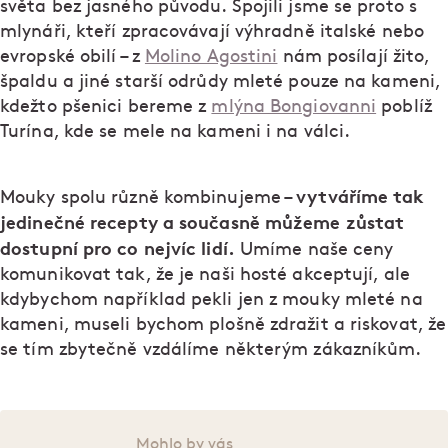
světa bez jasného původu. Spojili jsme se proto s
mlynáři, kteří zpracovávají výhradně italské nebo
evropské obilí – z
Molino Agostini
nám posílají žito,
špaldu a jiné starší odrůdy mleté pouze na kameni,
kdežto pšenici bereme z
mlýna Bongiovanni
poblíž
Turína, kde se mele na kameni i na válci.
vytváříme tak
Mouky spolu různě kombinujeme –
jedinečné recepty a současně můžeme zůstat
dostupní pro co nejvíc lidí.
Umíme naše ceny
komunikovat tak, že je naši hosté akceptují, ale
kdybychom například pekli jen z mouky mleté na
kameni, museli bychom plošně zdražit a riskovat, že
se tím zbytečně vzdálíme některým zákazníkům.
Mohlo by vás