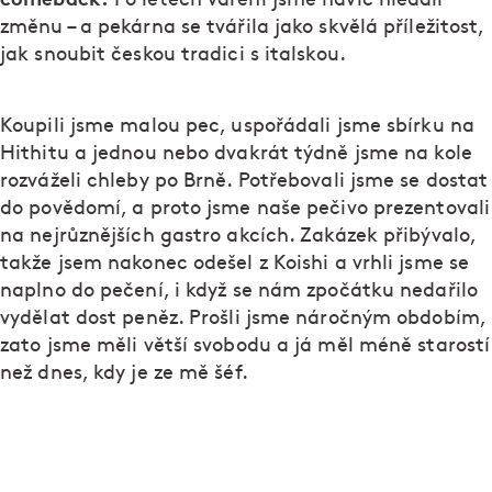
změnu – a pekárna se tvářila jako skvělá příležitost,
jak snoubit českou tradici s italskou.
Koupili jsme malou pec, uspořádali jsme sbírku na
Hithitu a jednou nebo dvakrát týdně jsme na kole
rozváželi chleby po Brně. Potřebovali jsme se dostat
do povědomí, a proto jsme naše pečivo prezentovali
na nejrůznějších gastro akcích. Zakázek přibývalo,
takže jsem nakonec odešel z Koishi a vrhli jsme se
naplno do pečení, i když se nám zpočátku nedařilo
vydělat dost peněz. Prošli jsme náročným obdobím,
zato jsme měli větší svobodu a já měl méně starostí
než dnes, kdy je ze mě šéf.