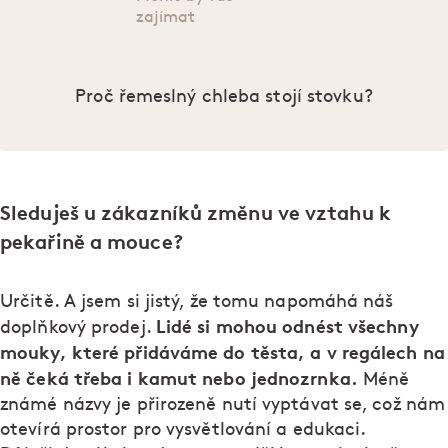
zajímat
Proč řemeslný chleba stojí stovku?
Sleduješ u zákazníků změnu ve vztahu k
pekařině a mouce?
Určitě. A jsem si jistý, že tomu napomáhá náš
Lidé si mohou odnést všechny
doplňkový prodej.
mouky, které přidáváme do těsta, a v regálech na
ně čeká třeba i kamut nebo jednozrnka.
Méně
známé názvy je přirozeně nutí vyptávat se, což nám
otevírá prostor pro vysvětlování a edukaci.