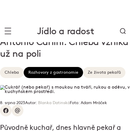
Jídlo a radost
Antonio Carlini: Chleba vzniká
už na poli
Chleba
Rozhovory z gastronomie
Ze života pekařů
8. srpna 2023
Autor:
Blanka Datinská
Foto:
Adam Mráček
Původně kuchař, dnes hlavně pekař a