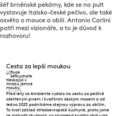
šéf brněnské pekárny, kde se na pult
vystavuje italsko-české pečivo, ale také
osvěta o mouce a obilí. Antonio Carlini
patří mezi vizionáře, a to je důvod k
rozhovoru!
Cesta za lepší moukou
Před lety se Ambiente vydalo na cestu za pečlivě
ošetřeným pivem i kvalitním českým masem a od
ledna 2023 podnikáme stejnou výpravu za obilím.
To tvoří základ středoevropské kuchyně, proto jsme
se rozhodli studovat, co znamená kvalita obilí – jak