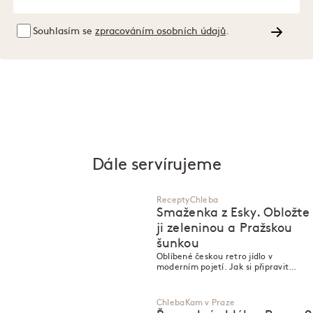
Souhlasím se
zpracováním osobních údajů
.
Dále servírujeme
Recepty
Chleba
Smaženka z Esky. Obložte
ji zeleninou a Pražskou
šunkou
Oblíbené českou retro jídlo v
moderním pojetí. Jak si připravit
chleba ve vajíčku doma?
Chleba
Kam v Praze