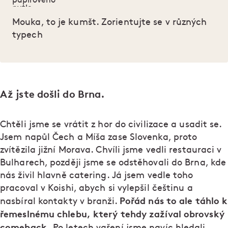
Mouka, to je kumšt. Zorientujte se v různých
typech
Až jste došli do Brna.
Chtěli jsme se vrátit z hor do civilizace a usadit se.
Jsem napůl Čech a Míša zase Slovenka, proto
zvítězila jižní Morava. Chvíli jsme vedli restauraci v
Bulharech, později jsme se odstěhovali do Brna, kde
nás živil hlavně catering. Já jsem vedle toho
pracoval v Koishi, abych si vylepšil češtinu a
Pořád nás to ale táhlo k
nasbíral kontakty v branži.
řemeslnému chlebu, který tehdy zažíval obrovský
comeback.
Po letech vaření jsme navíc hledali