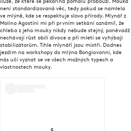
iluze, ze které se pekařina pomalu probouzí. Mouka
není standardizovaná věc, tedy pokud se namlela
ve mlýně, kde se respektuje slovo přírody. Mlynář z
Molino Agostini mi při prvním setkání oznámil, že
chleba z jeho mouky nikdy nebude stejný, poněvadž
nechávají růst obilí divoce a při mletí se vyhýbají
stabilizátorům. Tihle mlynáři jsou mistři. Dodnes
jezdím na workshopy do mlýna Bongiovanni, kde
nás učí vyznat se ve všech možných typech a
vlastnostech mouky.