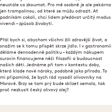
neustále co zkoumat. Pro mě osobně je ale pekárna
jen trampolínou, od které se můžu odrazit. Ať
podnikám cokoli, chci lidem předávat určitý modus
vivendi – způsob živobytí.
Přál bych si, abychom všichni žili zdravější život, a
snažím se k tomu přispět skrze jídlo. I v gastronomii
děláme dennodenně politiku – každým nákupem
surovin financujeme něčí filozofii a budoucnost
našich dětí. Jednáme při tom v kontextu doby,
která klade nové nároky, podobně jako příroda. To
mi připomíná, že bych rád vysadil olivovníky na
Moravě. Brzy se tam prý bude sklízet semola, tak
proč nezkusit český olivový olej?