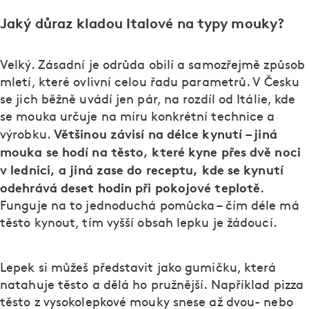
Jaký důraz kladou Italové na typy mouky?
Velký. Zásadní je odrůda obilí a samozřejmě způsob
mletí, které ovlivní celou řadu parametrů. V Česku
se jich běžně uvádí jen pár, na rozdíl od Itálie, kde
se mouka určuje na míru konkrétní technice a
Většinou závisí na délce kynutí – jiná
výrobku.
mouka se hodí na těsto, které kyne přes dvě noci
v lednici, a jiná zase do receptu, kde se kynutí
odehrává deset hodin při pokojové teplotě
.
Funguje na to jednoduchá pomůcka – čím déle má
těsto kynout, tím vyšší obsah lepku je žádoucí.
Lepek si můžeš představit jako gumičku, která
natahuje těsto a dělá ho pružnější. Například pizza
těsto z vysokolepkové mouky snese až dvou- nebo