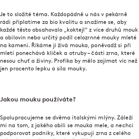
Je to složité téma. Každopádně u nás v pekárně
rádi připlatíme za bio kvalitu a snažíme se, aby
každé těsto obsahovalo „koktejl“ z více druhů mouk
a obilovin nebo určitý podíl celozrnné mouky mleté
na kameni. Říkáme jí živá mouka, poněvadž si při
mletí ponechává klíček a otruby – části zrna, které
nesou chuť a živiny. Profíka by mělo zajímat víc než
jen procento lepku a síla mouky.
Jakou mouku používáte?
Spolupracujeme se dvěma italskými mlýny. Záleží
mi na tom, z jakého obilí se mouka mele, a nechci
podporovat podniky, které vykupují zrna z celého