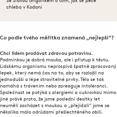
Se Slávou Grigorikem o tom, jak se peče
chleba v Kodani
Co podle tvého měřítka znamená „nejlepší“?
Chci lidem prodávat zdravou potravinu.
Podmínkou je dobrá mouka, ale i přístup k těstu.
Lidskému organismu neprospívá špatně zpracovaný
lepek, který nemá čas na to, aby se rozložil na
jednodušší a lépe stravitelné prvky. Tělo se tak
namáhá s trávením nebo zareaguje intolerancí.
Společnost se potýká s alergiemi a cukrovkou mimo
jiné právě proto, že jsme poslední desítky let
neuměli zacházet s moukou a „přejídali“ jsme se
několika málo odrůdami přešlechtěného obilí.