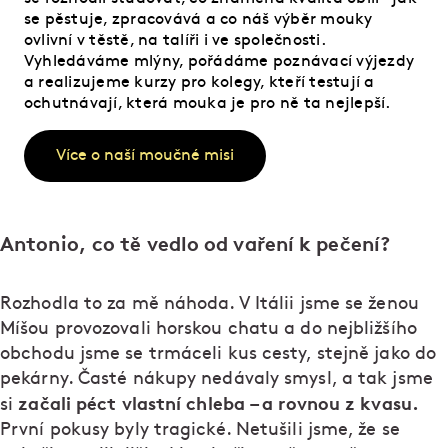
se pěstuje, zpracovává a co náš výběr mouky
ovlivní v těstě, na talíři i ve společnosti.
Vyhledáváme mlýny, pořádáme poznávací výjezdy
a realizujeme kurzy pro kolegy, kteří testují a
ochutnávají, která mouka je pro ně ta nejlepší.
Více o naší moučné misi
Antonio, co tě vedlo od vaření k pečení?
Rozhodla to za mě náhoda. V Itálii jsme se ženou
Míšou provozovali horskou chatu a do nejbližšího
obchodu jsme se trmáceli kus cesty, stejně jako do
pekárny. Časté nákupy nedávaly smysl, a tak jsme
začali péct vlastní chleba – a rovnou z kvasu.
si
První pokusy byly tragické. Netušili jsme, že se