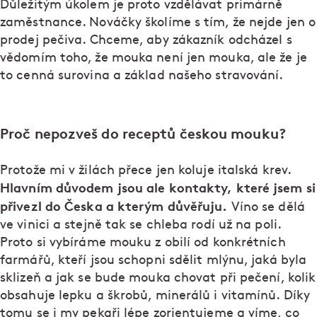
Důležitým úkolem je proto vzdělávat primárně
zaměstnance. Nováčky školíme s tím, že nejde jen o
prodej pečiva. Chceme, aby zákazník odcházel s
vědomím toho, že mouka není jen mouka, ale že je
to cenná surovina a základ našeho stravování.
Proč nepozveš do receptů českou mouku?
Protože mi v žilách přece jen koluje italská krev.
Hlavním důvodem jsou ale kontakty, které jsem si
přivezl do Česka a kterým důvěřuju.
Víno se dělá
ve vinici a stejně tak se chleba rodí už na poli.
Proto si vybíráme mouku z obilí od konkrétních
farmářů, kteří jsou schopni sdělit mlýnu, jaká byla
sklizeň a jak se bude mouka chovat při pečení, kolik
obsahuje lepku a škrobů, minerálů i vitamínů. Díky
tomu se i my pekaři lépe zorientujeme a víme, co