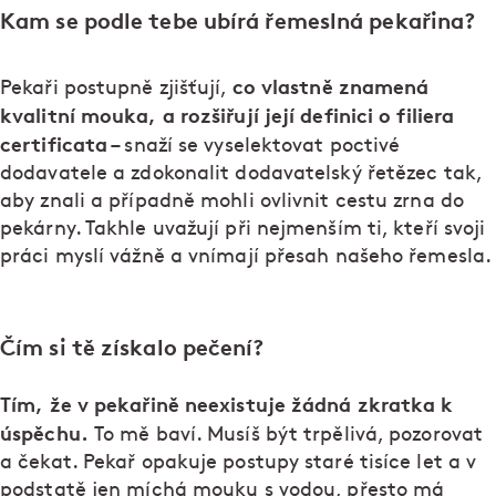
Kam se podle tebe ubírá řemeslná pekařina?
co vlastně znamená
Pekaři postupně zjišťují,
kvalitní mouka, a rozšiřují její definici o filiera
certificata
– snaží se vyselektovat poctivé
dodavatele a zdokonalit dodavatelský řetězec tak,
aby znali a případně mohli ovlivnit cestu zrna do
pekárny. Takhle uvažují při nejmenším ti, kteří svoji
práci myslí vážně a vnímají přesah našeho řemesla.
Čím si tě získalo pečení?
Tím, že v pekařině neexistuje žádná zkratka k
úspěchu.
To mě baví. Musíš být trpělivá, pozorovat
a čekat. Pekař opakuje postupy staré tisíce let a v
podstatě jen míchá mouku s vodou, přesto má