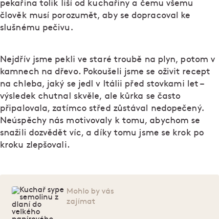
pekařina tolik liší od kuchařiny a čemu všemu
člověk musí porozumět, aby se dopracoval ke
slušnému pečivu.
Nejdřív jsme pekli ve staré troubě na plyn, potom v
kamnech na dřevo. Pokoušeli jsme se oživit recept
na chleba, jaký se jedl v Itálii před stovkami let –
výsledek chutnal skvěle, ale kůrka se často
připalovala, zatímco střed zůstával nedopečený.
Neúspěchy nás motivovaly k tomu, abychom se
snažili dozvědět víc, a díky tomu jsme se krok po
kroku zlepšovali.
Mohlo by vás
zajímat