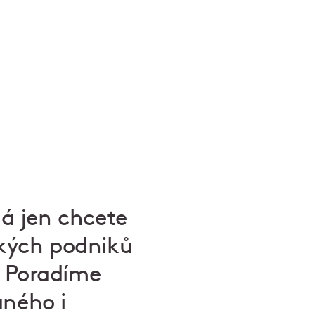
á jen chcete
ských podniků
? Poradíme
aného i