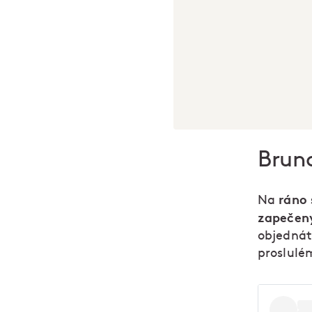
Brun
ráno
Na
zapečený
objednáte
proslulé