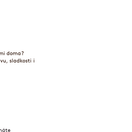
ami doma?
u, sladkosti i
íháte