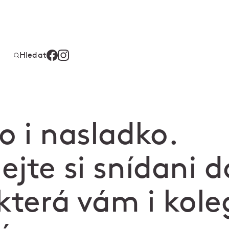
Hledat
o i nasladko.
jte si snídani d
 která vám i kol