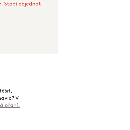
e. Stačí objednat
ěšit,
navíc? V
vá přání.