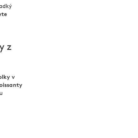
ladký
ete
y z
olky v
oissanty
u