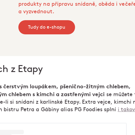
produkty na přípravu snídaně, oběda i večeř
a vyzvednout.
Tudy do e-shopu
ch z Etapy
 s čerstvým loupákem, pšenično-žitným chlebem,
m chlebem s kimchi a zastřenými vejci
se můžete t
-li si snídani z karlínské Etapy. Extra vejce, kimchi 
m bistru Petra a Gábiny alias PG Foodies splní
i tako