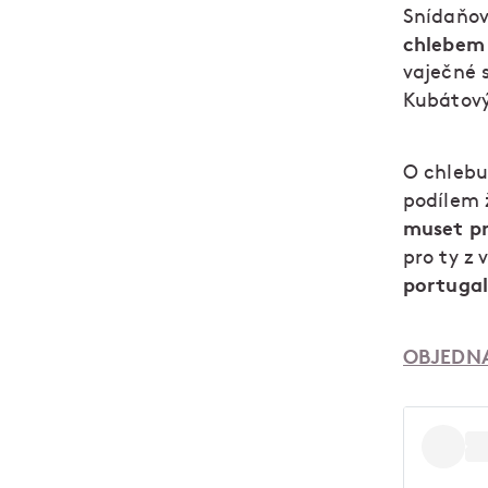
Snídaňoví
chlebem
vaječné s
Kubátový
O chlebu
podílem 
muset pr
pro ty z 
portugal
OBJEDNA