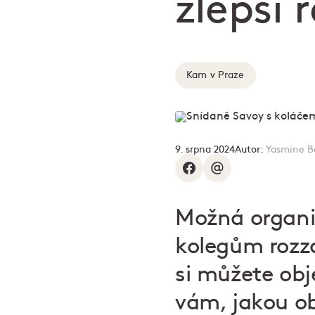
zlepší 
Kam v Praze
9. srpna 2024
Autor:
Yasmine B
Možná organi
kolegům rozzá
si můžete obj
vám, jakou ob