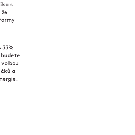
čka s
 že
 farmy
 s 33%
 budete
í volbou
áčků a
energie.