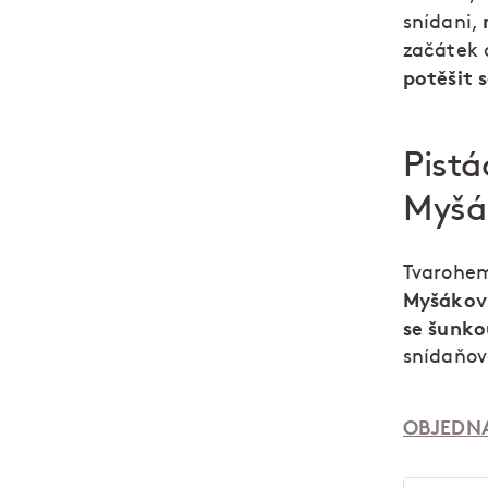
snídani,
začátek 
potěšit s
Pistá
Myšá
Tvarohem 
Myšákov
se šunko
snídaňov
OBJEDNA