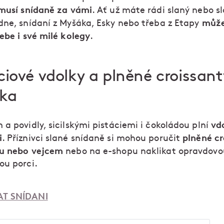
musí snídaně za vámi
. Ať už máte rádi slaný nebo s
můž
dne, snídaní z Myšáka, Esky nebo třeba z Etapy
ebe i své milé kolegy
.
ciové vdolky a plněné croissant
ka
vd
a povidly, sicilskými pistáciemi i čokoládou plní
i
plněné cr
. Příznivci slané snídaně si mohou poručit
u nebo vejcem
nebo na e-shopu naklikat opravdovo
ou porci.
T SNÍDANI