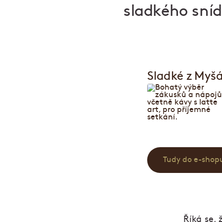
sladkého sní
Sladké z Myš
Tudy do e-shop
Říká se, 