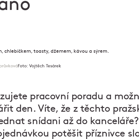
ráno
orůvková
Foto:
Vojtěch Tesárek
zujete pracovní poradu a možn
řit den. Víte, že z těchto praž
ednat snídani až do kanceláře
jednávkou potěšit příznivce sl