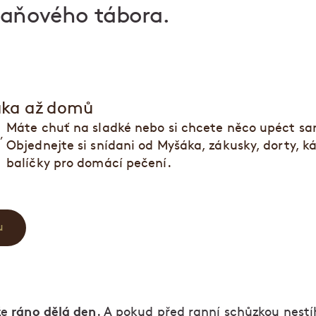
daňového tábora.
áka až domů
Máte chuť na sladké nebo si chcete něco upéct s
Objednejte si snídani od Myšáka, zákusky, dorty, káv
balíčky pro domácí pečení.
u
ráno dělá den
že
. A pokud před ranní schůzkou nest