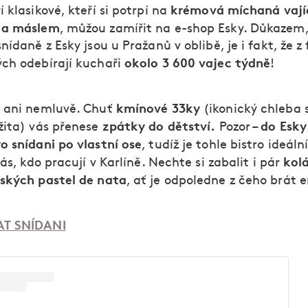
krémová míchaná vají
 klasikové, kteří si potrpí na
 a máslem
, můžou zamířit na e-shop Esky. Důkazem,
nídaně z Esky jsou u Pražanů v oblibě, je i fakt, že z
okolo 3 600 vajec týdně
ch odebírají kuchaři
!
kmínové 33ky
 ani nemluvě. Chuť
(ikonický chleba
zpátky do dětství.
do Esky
žita) vás přenese
Pozor –
o snídani po vlastní ose
, tudíž je tohle bistro ideáln
kol
vás, kdo pracují v Karlíně. Nechte si zabalit i pár
ských pastel de nata
, ať je odpoledne z čeho brát 
T SNÍDANI