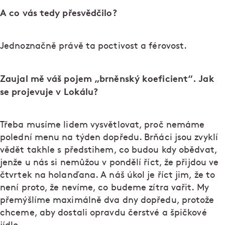
A co vás tedy přesvědčilo?
Jednoznačně právě ta poctivost a férovost.
Zaujal mě váš pojem „brněnský koeficient“. Jak
se projevuje v Lokálu?
Třeba musíme lidem vysvětlovat, proč nemáme
polední menu na týden dopředu. Brňáci jsou zvyklí
vědět takhle s předstihem, co budou kdy obědvat,
jenže u nás si nemůžou v pondělí říct, že přijdou ve
čtvrtek na holanďana. A náš úkol je říct jim, že to
není proto, že nevíme, co budeme zítra vařit. My
přemýšlíme maximálně dva dny dopředu, protože
chceme, aby dostali opravdu čerstvé a špičkové