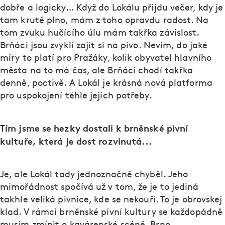
dobře a logicky… Když do Lokálu přijdu večer, kdy je
tam krutě plno, mám z toho opravdu radost. Na
tom zvuku hučícího úlu mám takřka závislost.
Brňáci jsou zvyklí zajít si na pivo. Nevím, do jaké
míry to platí pro Pražáky, kolik obyvatel hlavního
města na to má čas, ale Brňáci chodí takřka
denně, poctivě. A Lokál je krásná nová platforma
pro uspokojení téhle jejich potřeby.
Tím jsme se hezky dostali k brněnské pivní
kultuře, která je dost rozvinutá...
Je, ale Lokál tady jednoznačně chyběl. Jeho
mimořádnost spočívá už v tom, že je to jediná
takhle veliká pivnice, kde se nekouří. To je obrovskej
klad. V rámci brněnské pivní kultury se každopádně
musím zmínit o kavárenské scéně. Brno