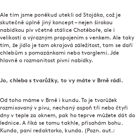
Ale tím jsme poněkud utekli od Stojáka, což je
skutečně úplně jiný koncept – nejen širokou
nabídkou piv včetně stálice Chotěboře, ale i
velikostí a výrazným propojením s venkem. Ale taky
tím, že jídlo je tam okrajová záležitost, tam se daří
chlebům s pomazánkami nebo tvarglemi. Jde
hlavně o rozmanitost pivní nabídky.
Jo, chleba s tvarůžky, to vy máte v Brně rádi.
Od toho máme v Brně i kundu. To je tvarůžek
rozmixovaný v pivu, nechaný aspoň tři nebo čtyři
dny v teple za oknem, pak ho teprve můžete dát do
lednice. A říká se tomu takhle, přísahám bohu.
Kunda, paní redaktorko, kunda. (Pozn. aut.: