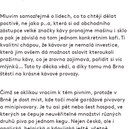
Mluvím samozřejmě o lidech, co to chtějí dělat
poctivě, ne jako p..a, která si od obchodního
zástupce velké značky kávy pronajme mašinu i sklo
a pak je závislá na tom jednom konkrétním kafi. Ti
kvalitní chápou, že kávovar je nemalá investice,
která jim ovšem dá možnost oslovit kteroukoli
pražírnu kávy, co je zrovna zajímavá, pořídit si víc
mlýnků… Toto ty děcka vědí, a díky tomu má Brno
štěstí na krásné kávové provozy.
Čímž se oklikou vracím k těm pivním, protože v
Brně je dost míst, kde točí malé garážové pivovary
a minipivovary. Je tu asi pět nebo šest hospod, ve
kterých se čepuje neuvěřitelné množství různých
druhů piva po jednom kegu. Nejen česká, ale i
anglická, belgická a kdovíjaká ještě, včetně