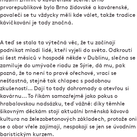
prvorepublikové bylo Brno židovské a kavárenské,
povaleči se tu vždycky měli kde válet, takže tradice
kávičkování je tady značná.
A teď se stala ta výtečná věc, že tu začínají
podnikat mladí lidé, kteří vyjeli do světa. Odkroutí
si šest měsíců v hospodě někde v Dublinu, slečna se
zamiluje do umývače riadu ze Sýrie, dá mu, pak
pozná, že to není to pravé ořechové, vrací se
nešťastná, stejně tak chlapec s podobnou
zkušeností… Dají to tady dohromady a otevřou si
kavárnu... To říkám samozřejmě jako pokus o
hrabalovskou nadsázku, teď vážně: díky těmhle
šikovným děckám stojí aktuální brněnská kávová
kultura na železobetonových základech, protože oni
se o obor vřele zajímají, nespokojí se jen se úvodním
baristickým kurzem.