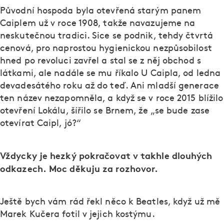
Původní hospoda byla otevřená starým panem
Caiplem už v roce 1908, takže navazujeme na
neskutečnou tradici. Sice se podnik, tehdy čtvrtá
cenová, pro naprostou hygienickou nezpůsobilost
hned po revoluci zavřel a stal se z něj obchod s
látkami, ale nadále se mu říkalo U Caipla, od ledna
devadesátého roku až do teď. Ani mladší generace
ten název nezapomněla, a když se v roce 2015 blížilo
otevření Lokálu, šířilo se Brnem, že „se bude zase
otevírat Caipl, jó?“
Vždycky je hezký pokračovat v takhle dlouhých
odkazech. Moc děkuju za rozhovor.
Ještě bych vám rád řekl něco k Beatles, když už mě
Marek Kučera fotil v jejich kostýmu.