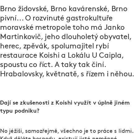
Brno židovské, Brno kavárenské, Brno
pivní... O rozvinuté gastrokultuře
moravské metropole toho má Janko
Martinkovič, jeho dlouholetý obyvatel,
herec, zpěvák, spolumajitel rybí
restaurace Koishi a Lokálu U Caipla,
spoustu co říct. A taky tak činí.
Hrabalovsky, květnatě, s řízem i něhou.
Dají se zkušenosti z Koishi využít v úplně jiném
typu podniku?
No jéžiši, samozřejmě, všechno je to práce s lidmi.
Když děláte hospodu, existují jisté neměnné