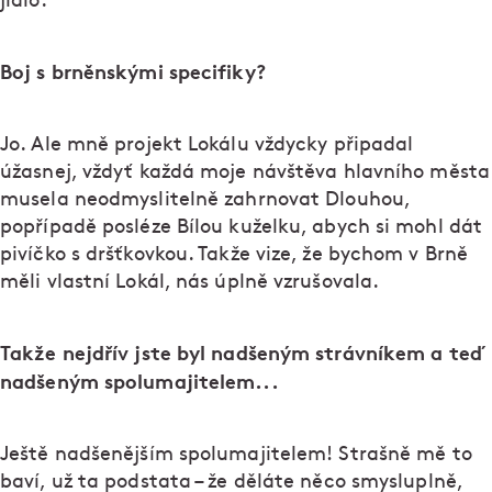
jídlo.
Boj s brněnskými specifiky?
Jo. Ale mně projekt Lokálu vždycky připadal
úžasnej, vždyť každá moje návštěva hlavního města
musela neodmyslitelně zahrnovat Dlouhou,
popřípadě posléze Bílou kuželku, abych si mohl dát
pivíčko s dršťkovkou. Takže vize, že bychom v Brně
měli vlastní Lokál, nás úplně vzrušovala.
Takže nejdřív jste byl nadšeným strávníkem a teď
nadšeným spolumajitelem...
Ještě nadšenějším spolumajitelem! Strašně mě to
baví, už ta podstata – že děláte něco smysluplně,