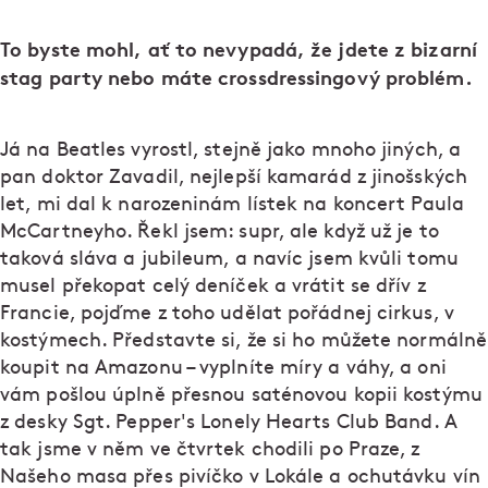
To byste mohl, ať to nevypadá, že jdete z bizarní
stag party nebo máte crossdressingový problém.
Já na Beatles vyrostl, stejně jako mnoho jiných, a
pan doktor Zavadil, nejlepší kamarád z jinošských
let, mi dal k narozeninám lístek na koncert Paula
McCartneyho. Řekl jsem: supr, ale když už je to
taková sláva a jubileum, a navíc jsem kvůli tomu
musel překopat celý deníček a vrátit se dřív z
Francie, pojďme z toho udělat pořádnej cirkus, v
kostýmech. Představte si, že si ho můžete normálně
koupit na Amazonu – vyplníte míry a váhy, a oni
vám pošlou úplně přesnou saténovou kopii kostýmu
z desky Sgt. Pepper's Lonely Hearts Club Band. A
tak jsme v něm ve čtvrtek chodili po Praze, z
Našeho masa přes pivíčko v Lokále a ochutávku vín