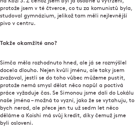
na Kozí 3. Z čehož jsem byl já osobně u vytržení,
protože jsem v té čtverce, co tu za komunistů byla,
studoval gymnázium, jelikož tam měli nejlevnější
pivo v centru.
Takže okamžité ano?
Simča měla rozhodnuto hned, ale já se rozmýšlel
docela dlouho. Nejen kvůli jménu, ale taky jsem
zvažoval, jestli se do toho vůbec můžeme pustit,
protože nemá smysl dělat něco napůl a poctivá
práce vyžaduje čas. Se Simonou jsme dali do Lokálu
naše jména – možná to vyzní, jako že se vytahuju, to
bych nerad, ale přece jen tu už sedm let něco
děláme a Koishi má svůj kredit, díky čemuž jsme
byli osloveni.