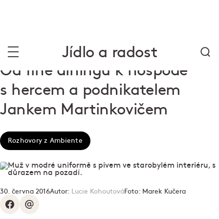
Jídlo a radost
Od fine diningu k hospodě
s hercem a podnikatelem
Jankem Martinkovičem
Rozhovory z Ambiente
30. června 2016
Autor:
Lucie Kohoutová
Foto:
Marek Kučera