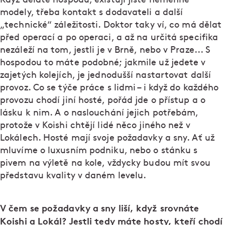
modely, třeba kontakt s dodavateli a další
„technické“ záležitosti. Doktor taky ví, co má dělat
před operací a po operaci, a až na určitá specifika
nezáleží na tom, jestli je v Brně, nebo v Praze... S
hospodou to máte podobné; jakmile už jedete v
zajetých kolejích, je jednodušší nastartovat další
provoz. Co se týče práce s lidmi – i když do každého
provozu chodí jiní hosté, pořád jde o přístup a o
lásku k nim. A o naslouchání jejich potřebám,
protože v Koishi chtějí lidé něco jiného než v
Lokálech. Hosté mají svoje požadavky a sny. Ať už
mluvíme o luxusním podniku, nebo o stánku s
pivem na výletě na kole, vždycky budou mít svou
představu kvality v daném levelu.
V čem se požadavky a sny liší, když srovnáte
Koishi a Lokál? Jestli tedy máte hosty, kteří chodí