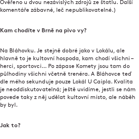
Ověřeno u dvou nezávislých zdrojů ze štatlu. Další
komentáře zábavné, leč nepublikovatelné.)
Kam chodíte v Brně na pivo vy?
Na Bláhovku. Je stejně dobré jako v Lokálu, ale
hlavně to je kultovní hospoda, kam chodí všichni –
herci, sportovci… Po zápase Komety jsou tam do
půlhodiny všichni včetně trenéra. A Bláhovce teď
dle mého sekunduje pouze Lokál U Caipla. Kvalita
je neoddiskutovatelná; ještě uvidíme, jestli se nám
povede taky z něj udělat kultovní místo, ale náběh
by byl.
Jak to?