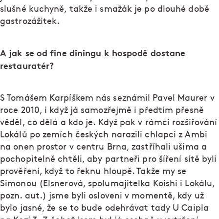
slušné kuchyně, takže i smažák je po dlouhé době
gastrozážitek.
A jak se od fine diningu k hospodě dostane
restauratér?
S Tomášem Karpíškem nás seznámil Pavel Maurer v
roce 2010, i když já samozřejmě i předtím přesně
věděl, co dělá a kdo je. Když pak v rámci rozšiřování
Lokálů po zemích českých narazili chlapci z Ambi
na onen prostor v centru Brna, zastříhali ušima a
pochopitelně chtěli, aby partneři pro šíření sítě byli
prověření, když to řeknu hloupě. Takže my se
Simonou (Elsnerová, spolumajitelka Koishi i Lokálu,
pozn. aut.) jsme byli osloveni v momentě, kdy už
bylo jasné, že se to bude odehrávat tady U Caipla