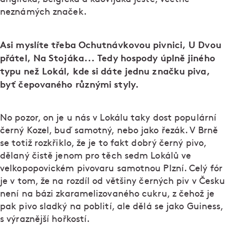
neznámých značek.
Asi myslíte třeba Ochutnávkovou pivnici, U Dvou
přátel, Na Stojáka... Tedy hospody úplně jiného
typu než Lokál, kde si dáte jednu značku piva,
byť čepovaného různými styly.
No pozor, on je u nás v Lokálu taky dost populární
černý Kozel, buď samotný, nebo jako řezák. V Brně
se totiž rozkřiklo, že je to fakt dobrý černý pivo,
dělaný čistě jenom pro těch sedm Lokálů ve
velkopopovickém pivovaru samotnou Plzní. Celý fór
je v tom, že na rozdíl od většiny černých piv v Česku
není na bázi zkaramelizovaného cukru, z čehož je
pak pivo sladký na poblití, ale dělá se jako Guiness,
s výraznější hořkostí.