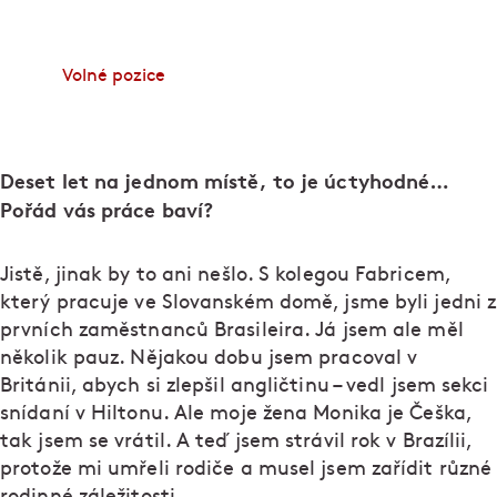
začněte pracovat v některém z podniků Ambiente.
Volné pozice
Deset let na jednom místě, to je úctyhodné…
Pořád vás práce baví?
Jistě, jinak by to ani nešlo. S kolegou Fabricem,
který pracuje ve Slovanském domě, jsme byli jedni z
prvních zaměstnanců Brasileira. Já jsem ale měl
několik pauz. Nějakou dobu jsem pracoval v
Británii, abych si zlepšil angličtinu – vedl jsem sekci
snídaní v Hiltonu. Ale moje žena Monika je Češka,
tak jsem se vrátil. A teď jsem strávil rok v Brazílii,
protože mi umřeli rodiče a musel jsem zařídit různé
rodinné záležitosti.