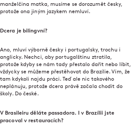
manželčina matka, musíme se dorozumět česky,
protože ona jiným jazykem nemluví.
Dcera je bilingvní?
Ano, mluví výborně česky i portugalsky, trochu i
anglicky. Nechci, aby portugalštinu ztratila,
protože kdyby se nám tady přestalo dařit nebo líbit,
vždycky se můžeme přestěhovat do Brazílie. Vím, že
tam kdykoli najdu práci. Teď ale nic takového
neplánuju, protože dcera právě začala chodit do
školy. Do české.
V Brasileiru děláte passadora. I v Brazílii jste
pracoval v restauracích?