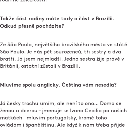
Takže část rodiny máte tady a část v Brazílii.
Odkud přesně pocházíte?
Ze São Paula, největšího brazilského města ve státě
São Paulo. Je nás pět sourozenců, tři sestry a dva
bratři. Já jsem nejmladší. Jedna sestra žije právě v
Británii, ostatní zůstali v Brazílii.
Mluvíme spolu anglicky. Čeština vám nesedla?
Já česky trochu umím, ale není to ono… Doma se
ženou a dcerou – jmenuje se Ivana Cecilia po našich
matkách – mluvím portugalsky, kromě toho
ovládám i španělštinu. Ale když k nám třeba přijde