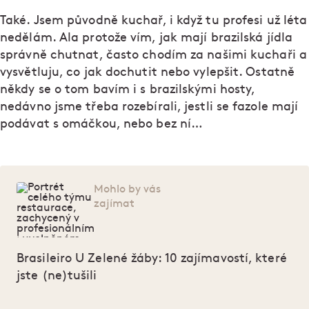
Také. Jsem původně kuchař, i když tu profesi už léta
nedělám. Ala protože vím, jak mají brazilská jídla
správně chutnat, často chodím za našimi kuchaři a
vysvětluju, co jak dochutit nebo vylepšit. Ostatně
někdy se o tom bavím i s brazilskými hosty,
nedávno jsme třeba rozebírali, jestli se fazole mají
podávat s omáčkou, nebo bez ní…
Mohlo by vás
zajímat
Brasileiro U Zelené žáby: 10 zajímavostí, které
jste (ne)tušili