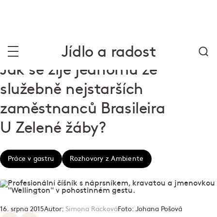
Jídlo a radost
Jak se žije jednomu ze
služebně nejstarších
zaměstnanců Brasileira
U Zelené žáby?
Práce v gastru
Rozhovory z Ambiente
16. srpna 2015
Autor:
Simona Racková
Foto:
Johana Pošová