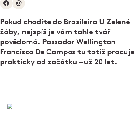
Pokud chodíte do Brasileira U Zelené
žáby, nejspíš je vám tahle tvář
povědomá. Passador Wellington
Francisco De Campos tu totiž pracuje
prakticky od začátku – už 20 let.
Zapoj se!
Dělá vám radost dobré jídlo, skvělá parta lidí a
úsměv na tváři hosta? Zamiřte na web Zapoj se a