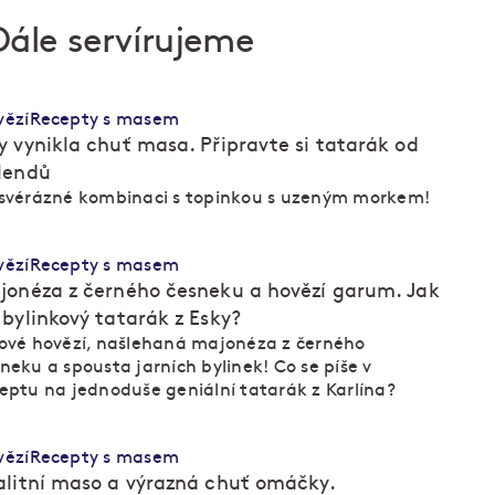
Dále servírujeme
vězí
Recepty s masem
y vynikla chuť masa. Připravte si tatarák od
lendů
 svérázné kombinaci s topinkou s uzeným morkem!
vězí
Recepty s masem
jonéza z černého česneku a hovězí garum. Jak
 bylinkový tatarák z Esky?
ové hovězí, našlehaná majonéza z černého
neku a spousta jarních bylinek! Co se píše v
eptu na jednoduše geniální tatarák z Karlína?
vězí
Recepty s masem
alitní maso a výrazná chuť omáčky.