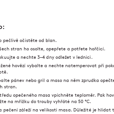
p:
 pečlivě očistěte od blan.
šech stran ho osolte, opepřete a potřete hořčicí.
kuujte a nechte 3–4 dny odležet v lednici.
žené hovězí vybalte a nechte natemperovat při pok
otě.
alte pánev nebo gril a maso na něm zprudka opečt
h stran.
tředu opečeného masa vpíchněte teploměr. Pak hov
žte na mřížku do trouby vyhřáté na 50 °C.
 pečení záleží na velikosti masa. Důležité je hlídat 