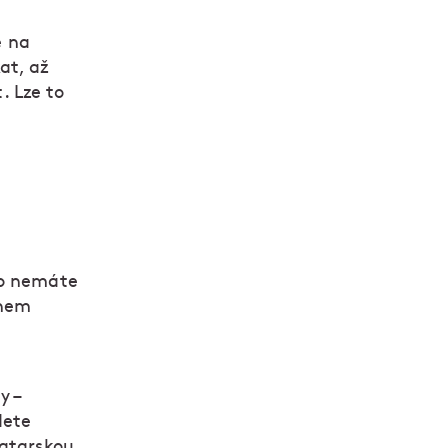
e na
at, až
. Lze to
to nemáte
enem
y –
dete
tatarskou