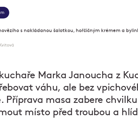
em
Kvitová
fkuchaře Marka Janoucha z Ku
řebovat váhu, ale bez vpichov
. Příprava masa zabere chvilku
jmout místo před troubou a hlíd