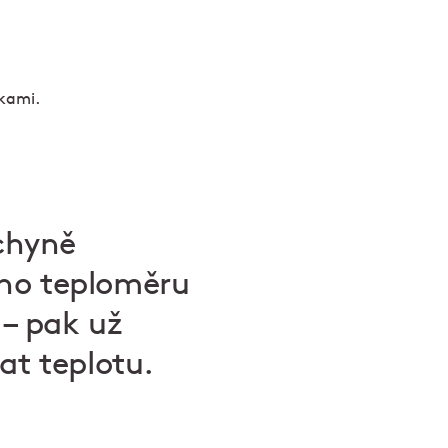
chyně
ého teploměru
 – pak už
at teplotu.