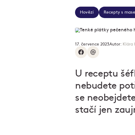
Hovězí
Recepty s mas
17. července 2023
Autor:
Klára 
U receptu šé
nebudete pot
se neobejdete
stačí jen zau