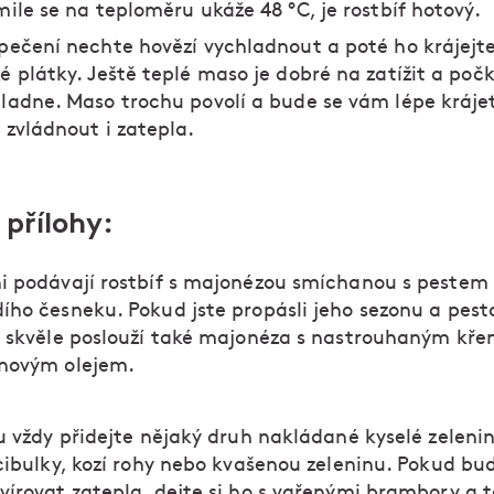
ile se na teploměru ukáže 48 °C, je rostbíf hotový.
pečení nechte hovězí vychladnout a poté ho krájejt
é plátky. Ještě teplé maso je dobré na zatížit a počk
ladne. Maso trochu povolí a bude se vám lépe krájet
 zvládnout i zatepla.
 přílohy:
i podávají rostbíf s majonézou smíchanou s pestem
ího česneku. Pokud jste propásli jeho sezonu a pes
, skvěle poslouží také majonéza s nastrouhaným kř
novým olejem.
u vždy přidejte nějaký druh nakládané kyselé zelenin
cibulky, kozí rohy nebo kvašenou zeleninu. Pokud bu
vírovat zatepla, dejte si ho s vařenými brambory a 