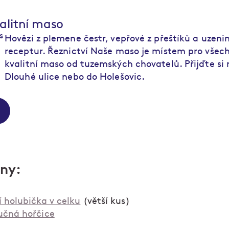
alitní maso
Hovězí z plemene čestr, vepřové z přeštíků a uzeni
receptur. Řeznictví Naše maso je místem pro všechn
kvalitní maso od tuzemských chovatelů. Přijďte si
Dlouhé ulice nebo do Holešovic.
iny:
í holubička v celku
(větší kus)
učná hořčice