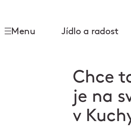
Menu
Jídlo a radost
Chce to
je na s
v Kuch