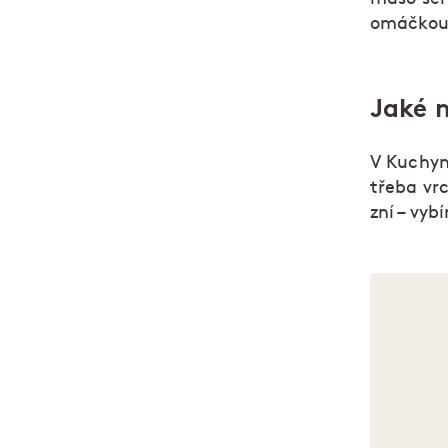
omáčkou
Jaké 
V Kuchyni
třeba vrc
zní – vybí