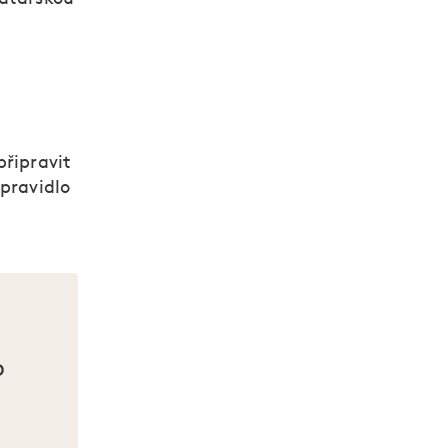
připravit
 pravidlo
o