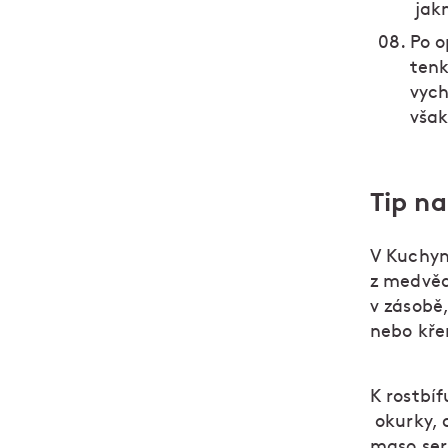
jakm
Po o
tenk
vych
však
Tip na
V Kuchyn
z medvěd
v zásobě
nebo kře
K rostbíf
okurky, 
maso ser