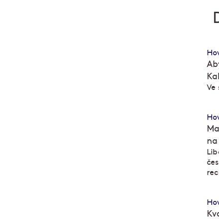
Ho
Ab
Ka
M
M
Ve
Ho
Ma
na
Lib
M
M
čes
rec
Ho
Kv