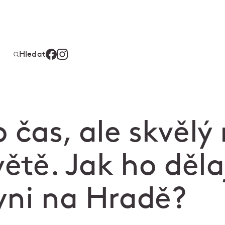
Hledat
 čas, ale skvělý 
větě. Jak ho děla
yni na Hradě?