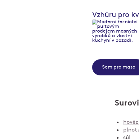
Vzhůru pro kv
Sem pro maso
Surov
hověz
plnot
sůl