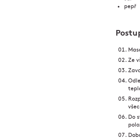
pepř
Postu
Maso
Ze v
Zava
Odle
tepl
Rozp
všec
Do s
polo
Doba