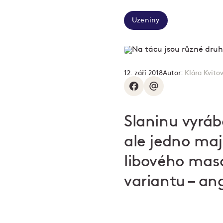
Uzeniny
12. září 2018
Autor:
Klára Kvito
Slaninu
vyrábě
ale jedno maj
libového masa
variantu – an