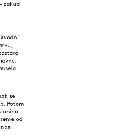
 – pokud
původní
arvu,
obstará
tmavne.
musela
pak se
ná. Potom
slaninu
neseme od
 nás.