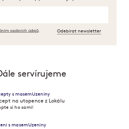
áním osobních údajů
.
Odebírat newsletter
Dále servírujeme
cepty s masem
Uzeniny
cept na utopence z Lokálu
pte si ho sami!
ření s masem
Uzeniny