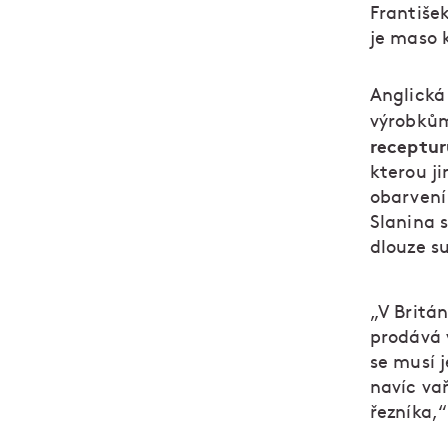
Františe
je maso k
Anglická
výrobků
receptur
kterou j
obarvení
Slanina 
dlouze su
„V Britán
prodává 
se musí j
navíc va
řezníka,“