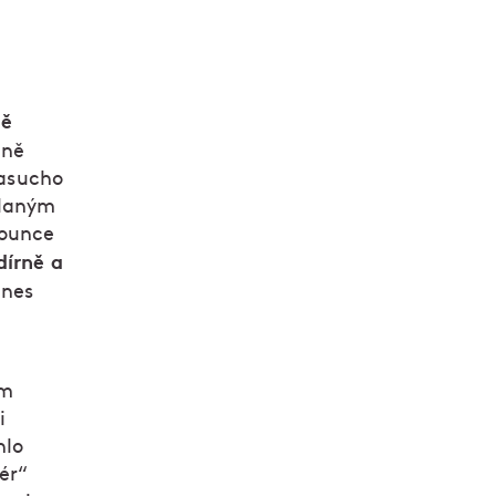
ně
ině
nasucho
slaným
hounce
dírně a
dnes
ým
i
hlo
lér“