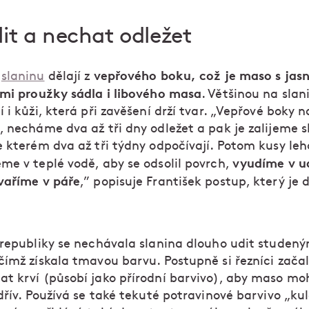
it a nechat odležet
vepřového boku, což je maso s jas
e
slaninu
dělají z
ými proužky sádla i libového masa
. Většinou na slan
 i kůži, která při zavěšení drží tvar. „Vepřové boky 
, necháme dva až tři dny odležet a pak je zalijeme 
e kterém dva až tři týdny odpočívají. Potom kusy le
vyudíme v u
me v teplé vodě, aby se odsolil povrch,
vaříme v páře
,” popisuje František postup, který je 
 republiky se nechávala slanina dlouho udit studen
čímž získala tmavou barvu. Postupně si řezníci začal
t krví (působí jako přírodní barvivo), aby maso mo
dřív. Používá se také tekuté potravinové barvivo „ku