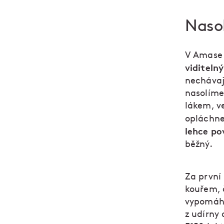
Nasol
V Amas
viditeln
nechávají
nasolíme
lákem, v
opláchne
lehce po
běžný.
Za první
kouřem, 
vypomáha
z udírny 