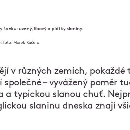
vá
Foto:
Marek Kučera
jí v různých zemích, pokaždé t
í společné – vyvážený poměr t
 a typickou slanou chuť. Nejpro
glickou slaninu dneska znají vši