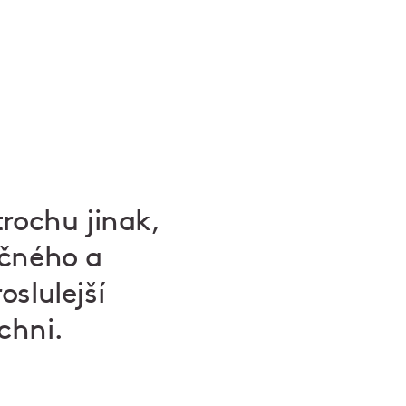
rochu jinak,
učného a
slulejší
chni.