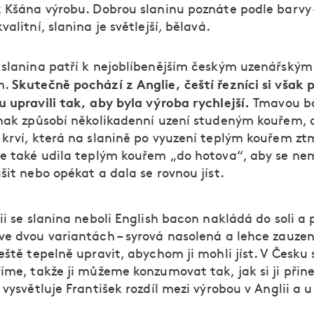
k Kšána výrobu. Dobrou slaninu poznáte podle barvy
valitní, slanina je světlejší, bělavá.
 slanina patří k nejoblíbenějším českým uzenářským
Skutečně pochází z Anglie, čeští řezníci si však 
m.
u upravili tak, aby byla výroba rychlejší.
Tmavou b
inak způsobí několikadenní uzení studeným kouřem, 
 krví, která na slanině po vyuzení teplým kouřem z
se také udila teplým kouřem „do hotova“, aby se ne
šit nebo opékat a dala se rovnou jíst.
ii se slanina neboli English bacon nakládá do soli a 
ve dvou variantách – syrová nasolená a lehce zauze
eště tepelně upravit, abychom ji mohli jíst. V Česku 
říme, takže ji můžeme konzumovat tak, jak si ji při
 vysvětluje František rozdíl mezi výrobou v Anglii a u