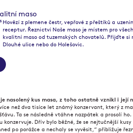
alitní maso
Hovězí z plemene čestr, vepřové z přeštíků a uzeni
receptur. Řeznictví Naše maso je místem pro všechn
kvalitní maso od tuzemských chovatelů. Přijďte si
Dlouhé ulice nebo do Holešovic.
 je nasolený kus masa, z toho ostatně vznikl i její 
 více než dva tisíce let známý konzervant, který z m
šťávu. Ta se následně vtáhne nazpátek a prosolí ho.
u konzervuje. Dřív bylo běžné, že se nejtučnější kus
hned po porážce a nechaly se vyvěsit,“ přibližuje řez