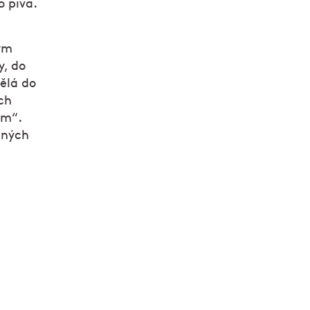
o piva.
vým
y, do
ělá do
ch
em“.
ených