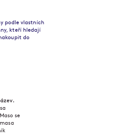
ny podle vlastních
y, kteří hledají
 nakoupit do
název.
asa
 Maso se
y masa
ník