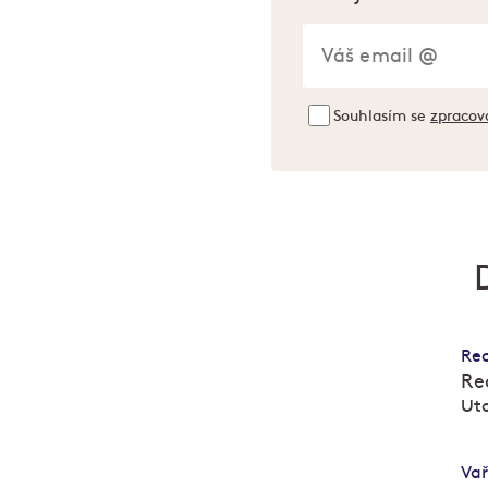
Souhlasím se
zpracov
Re
Re
Uto
M
M
Va