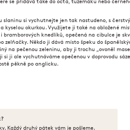
teré se přidává také do octa, tuzemáku nebo černéh
u slaninu si vychutnejte jen tak nastudeno, s čerst
a kyselou okurkou. Využijete ji také na obložené mís
 i bramborových knedlíků, opečená na cibulce je skv
bo zelňačky. Někdo ji dává místo špeku do španělský
jiný na pečenou zeleninu, aby ji trochu „ovoněl mas
ji si ji ale vychutnáváme opečenou v doprovodu sáz
rostě pěkně po anglicku.
k?
ky. Každý druhý pátek vám je pošleme.