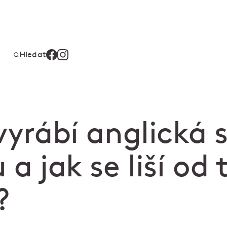
Hledat
vyrábí anglická 
 a jak se liší od 
?