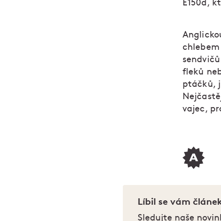
E150d, k
Anglicko
chlebem 
sendvičů
fleků ne
ptáčků, 
Nejčastě
vajec, p
Líbil se vám článe
Sledujte naše novin