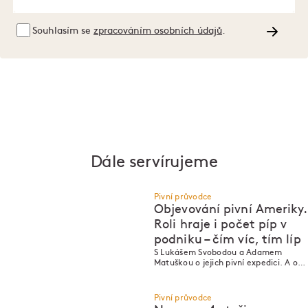
Souhlasím se
zpracováním osobních údajů
.
Dále servírujeme
Pivní průvodce
Objevování pivní Ameriky.
Roli hraje i počet píp v
podniku – čím víc, tím líp
P
P
S Lukášem Svobodou a Adamem
Matuškou o jejich pivní expedici. A o
velké věci, kterou společně chystají.
Pivní průvodce