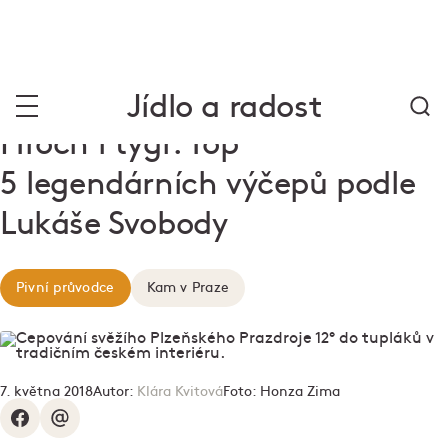
Jídlo a radost
Hroch i tygr. Top
5 legendárních výčepů podle
Lukáše Svobody
Pivní průvodce
Kam v Praze
7. května 2018
Autor:
Klára Kvitová
Foto:
Honza Zima