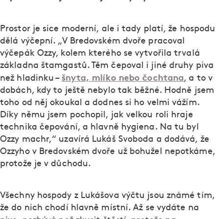
Prostor je sice moderní, ale i tady platí, že hospodu
dělá výčepní. „V Bredovském dvoře pracoval
výčepák Ozzy, kolem kterého se vytvořila trvalá
základna štamgastů. Těm čepoval i jiné druhy piva
šnyta, mlíko nebo čochtana
než hladinku –
, a to v
dobách, kdy to ještě nebylo tak běžné. Hodně jsem
toho od něj okoukal a dodnes si ho velmi vážím.
Díky němu jsem pochopil, jak velkou roli hraje
technika čepování, a hlavně hygiena. Na tu byl
Ozzy machr,“ uzavírá Lukáš Svoboda a dodává, že
Ozzyho v Bredovském dvoře už bohužel nepotkáme,
protože je v důchodu.
Všechny hospody z Lukášova výčtu jsou známé tím,
že do nich chodí hlavně místní. Až se vydáte na