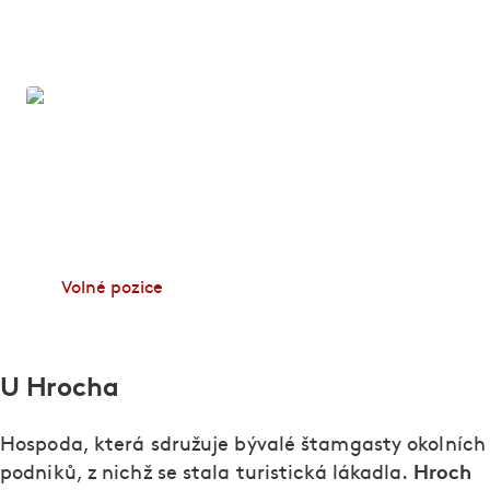
Zapoj se!
Dělá vám radost dobré jídlo, skvělá parta lidí a
úsměv na tváři hosta? Zamiřte na web Zapoj se a
začněte pracovat v některém z podniků Ambiente.
Volné pozice
U Hrocha
Hospoda, která sdružuje bývalé štamgasty okolních
Hroch
podniků, z nichž se stala turistická lákadla.