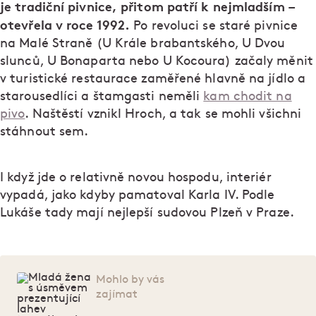
je tradiční pivnice, přitom patří k nejmladším –
otevřela v roce 1992.
Po revoluci se staré pivnice
na Malé Straně (U Krále brabantského, U Dvou
slunců, U Bonaparta nebo U Kocoura) začaly měnit
v turistické restaurace zaměřené hlavně na jídlo a
starousedlíci a štamgasti neměli
kam chodit na
pivo
. Naštěstí vznikl Hroch, a tak se mohli všichni
stáhnout sem.
I když jde o relativně novou hospodu, interiér
vypadá, jako kdyby pamatoval Karla IV. Podle
Lukáše tady mají nejlepší sudovou Plzeň v Praze.
Mohlo by vás
zajímat