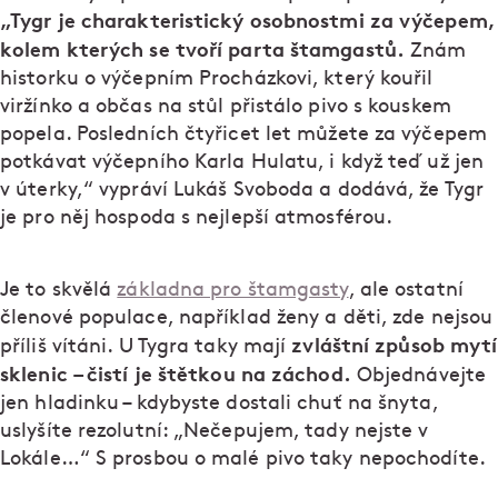
„Tygr je charakteristický osobnostmi za výčepem,
kolem kterých se tvoří parta štamgastů.
Znám
historku o výčepním Procházkovi, který kouřil
viržínko a občas na stůl přistálo pivo s kouskem
popela. Posledních čtyřicet let můžete za výčepem
potkávat výčepního Karla Hulatu, i když teď už jen
v úterky,“ vypráví Lukáš Svoboda a dodává, že Tygr
je pro něj hospoda s nejlepší atmosférou.
Je to skvělá
základna pro štamgasty
, ale ostatní
členové populace, například ženy a děti, zde nejsou
zvláštní způsob mytí
příliš vítáni. U Tygra taky mají
sklenic – čistí je štětkou na záchod.
Objednávejte
jen hladinku – kdybyste dostali chuť na šnyta,
uslyšíte rezolutní: „Nečepujem, tady nejste v
Lokále…“ S prosbou o malé pivo taky nepochodíte.