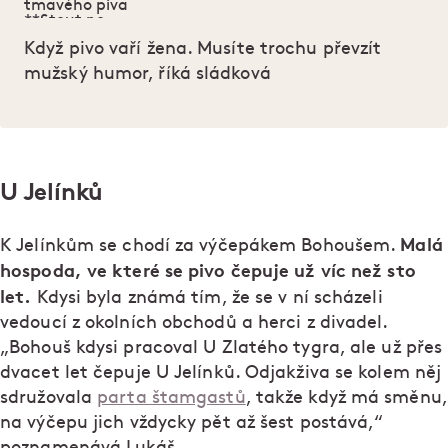
Když pivo vaří žena. Musíte trochu převzít
mužský humor, říká sládková
U Jelínků
Malá
K Jelínkům se chodí za výčepákem Bohoušem.
hospoda, ve které se pivo čepuje už víc než sto
let.
Kdysi byla známá tím, že se v ní scházeli
vedoucí z okolních obchodů a herci z divadel.
„Bohouš kdysi pracoval U Zlatého tygra, ale už přes
dvacet let čepuje U Jelínků. Odjakživa se kolem něj
sdružovala
parta štamgastů
, takže když má směnu,
na výčepu jich vždycky pět až šest postává,“
poznamenává Lukáš.