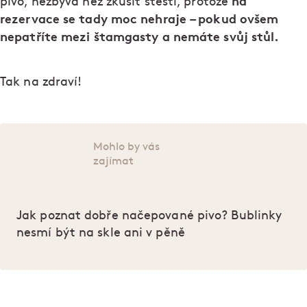
na
pivo, nezbývá než zkusit štěstí, protože
rezervace se tady moc nehraje – pokud ovšem
nepatříte mezi štamgasty a nemáte svůj stůl.
Tak na zdraví!
Mohlo by vás
zajímat
Jak poznat dobře načepované pivo? Bublinky
nesmí být na skle ani v pěně