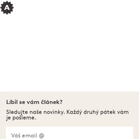
Baví tě čepovat pivo?
Staň se naším výčepním! Napiš hlavní výčepní
Ambiente Lucce Janečkové na mail:
lucie.janeckova@ambi.cz, nebo se podívej na
webové stránky
Zapoj se
. Třeba hledáme právě
Tebe!
Líbil se vám článek?
Sledujte naše novinky. Každý druhý pátek vám
je pošleme.