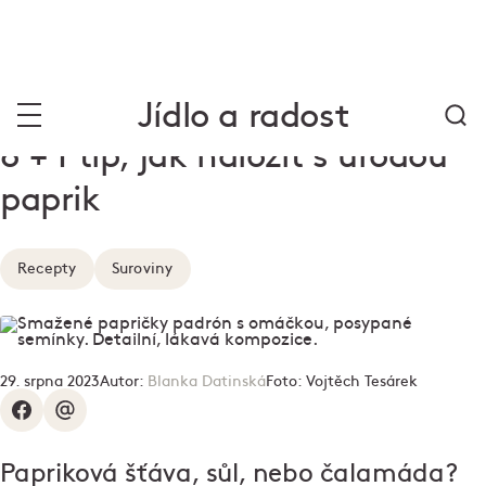
Jídlo a radost
8 + 1 tip, jak naložit s úrodou
paprik
Recepty
Suroviny
29. srpna 2023
Autor:
Blanka Datinská
Foto:
Vojtěch Tesárek
Papriková šťáva, sůl, nebo čalamáda?