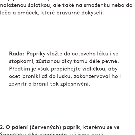
naloženou šalotkou, ale také na smaženku nebo do
leča a omáček, které bravurně dokyselí.
Rada:
Papriky vložte do octového láku i se
stopkami, zůstanou díky tomu déle pevné.
Předtím je však propíchejte vidličkou, aby
ocet pronikl až do lusku, zakonzervoval ho i
zevnitř a bránil tak zplesnivění.
O pálení (červených) paprik
2.
, kterému se ve
Španělsku říká escalivada,
už jsme psali
.