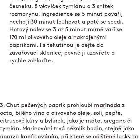
česneku, 8 větviček tymiánu a 3 snítek
rozmarýnu. Ingredience se 5 minut povaří,
nechají 30 minut louhovat a poté se scedí.
Hotový nálev se 3 až 5 minut mírně vaří se
170 ml olivového oleje a nakrájenými
paprikami. I s tekutinou je dejte do
zavařovací sklenice, pevně ji uzavřete a
rychle zchlaďte.
marináda
3. Chuť pečených paprik prohloubí
z
octa, bílého vína a olivového oleje, soli, pepře,
citrusové kůry a bylinek, jako je máta, oregano či
tymián. Marinování trvá několik hodin, stejně jako
konfitováním
úprava
, při které se očištěné lusky za