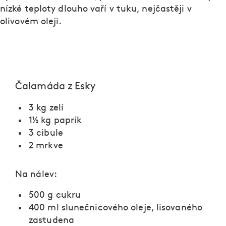
nízké teploty dlouho vaří v tuku, nejčastěji v
olivovém oleji.
Čalamáda z Esky
3 kg zelí
1½ kg paprik
3 cibule
2 mrkve
Na nálev:
500 g cukru
400 ml slunečnicového oleje, lisovaného
zastudena