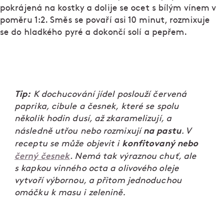
pokrájená na kostky a dolije se ocet s bílým vínem v
poměru 1:2. Směs se povaří asi 10 minut, rozmixuje
se do hladkého pyré a dokončí solí a pepřem.
Tip:
K dochucování jídel poslouží červená
paprika, cibule a česnek, které se spolu
několik hodin dusí, až zkaramelizují, a
na pastu
následně utřou nebo rozmixují
. V
konfitovaný nebo
receptu se může objevit i
černý česnek
. Nemá tak výraznou chuť, ale
s kapkou vinného octa a olivového oleje
vytvoří výbornou, a přitom jednoduchou
omáčku k masu i zelenině.