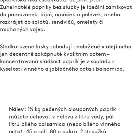
Zuhelnatělé papriky bez slupky je ideální zamixovat
do pomazánek, dipů, omáček a polévek, anebo
rozkrájet do salátů, sendvičů, omelety či
míchaných vajec.
naložené v oleji
Sladko-uzené lusky zabodují i
nebo
jen decentně zakápnuté kvalitním octem –
koncentrovaná sladkost paprik je v souladu s
kyselostí vinného a jablečného octa i balsamica.
Nálev:
1½ kg pečených oloupaných paprik
můžete uchovat v nálevu z litru vody, půl
litru bílého balsamica (nebo bílého vinného
octa), 45 g soli, 80 g cukru, 2 stroužků