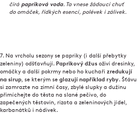
papriková voda
čirá
. Ta vnese žádoucí chuť
do omáček, řídkých esencí, polévek i zálivek.
7. Na vrcholu sezony se papriky (i další přebytky
Paprikový džus
zeleniny) odšťavňují.
oživí dresinky,
zredukují
omáčky a další pokrmy nebo ho kuchaři
na sirup
glazují například ryby
, se kterým se
. Šťávu
si zamrazte na zimní časy, zbylé slupky a dužinu
přimíchejte do těsta na slané pečivo, do
zapečených těstovin, rizota a zeleninových jídel,
karbanátků i nádivek.