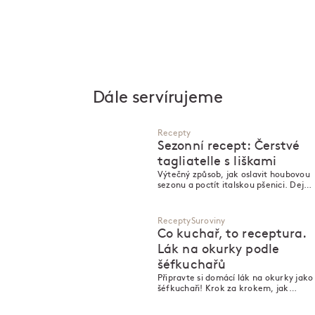
Dále servírujeme
Recepty
Sezonní recept: Čerstvé
tagliatelle s liškami
Výtečný způsob, jak oslavit houbovou
sezonu a poctít italskou pšenici. Dejte
vařit vodu na tagliatelle z Pasty
Fresca!
Recepty
Suroviny
Co kuchař, to receptura.
Lák na okurky podle
šéfkuchařů
Připravte si domácí lák na okurky jako
šéfkuchaři! Krok za krokem, jak
dosáhnout perfektní chuti a
křupavosti nakládaných okurek.