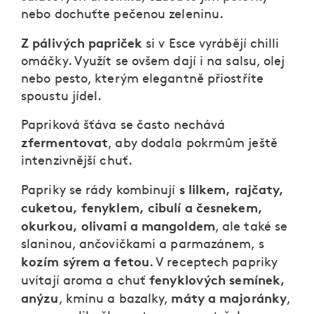
nebo dochuťte pečenou zeleninu.
Z pálivých papriček
si v Esce vyrábějí chilli
omáčky. Využít se ovšem dají i na salsu, olej
nebo pesto, kterým elegantně přiostříte
spoustu jídel.
Papriková šťáva se často nechává
zfermentovat
, aby dodala pokrmům ještě
intenzivnější chuť.
s lilkem, rajčaty,
Papriky se rády kombinují
cuketou, fenyklem, cibulí a česnekem,
okurkou, olivami a mangoldem
, ale také se
slaninou, ančovičkami a parmazánem, s
kozím sýrem a fetou
. V receptech papriky
fenyklových semínek,
uvítají aroma a chuť
anýzu
máty a majoránky
, kmínu a bazalky,
,