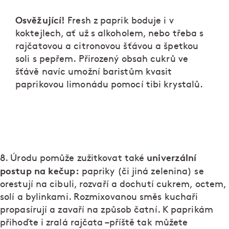
Osvěžující!
Fresh z paprik boduje i v
koktejlech, ať už s alkoholem, nebo třeba s
rajčatovou a citronovou šťávou a špetkou
soli s pepřem. Přirozený obsah cukrů ve
šťávě navíc umožní baristům kvasit
paprikovou limonádu pomocí tibi krystalů.
univerzální
8. Úrodu pomůže zužitkovat také
postup na kečup:
papriky (či jiná zelenina) se
orestují na cibuli, rozvaří a dochutí cukrem, octem,
solí a bylinkami. Rozmixovanou směs kuchaři
propasírují a zavaří na způsob čatní. K paprikám
přihoďte i zralá rajčata –příště tak můžete