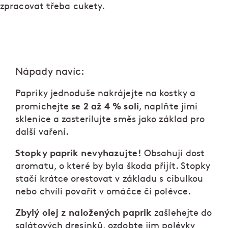
zpracovat třeba cukety.
Nápady navíc:
Papriky jednoduše nakrájejte na kostky a
se 2 až 4 % soli
promíchejte
, naplňte jimi
sklenice a zasterilujte směs jako základ pro
další vaření.
Stopky paprik nevyhazujte!
Obsahují dost
aromatu, o které by byla škoda přijít. Stopky
stačí krátce orestovat v základu s cibulkou
nebo chvíli povařit v omáčce či polévce.
Zbylý olej z naložených paprik
zašlehejte do
salátových dresinků, ozdobte jím polévky