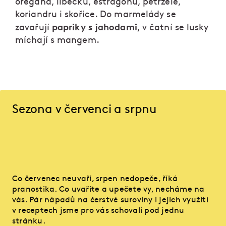
oregana, libečku, estragonu, petržele,
koriandru i skořice. Do marmelády se
papriky s jahodami
zavařují
, v čatní se lusky
míchají s mangem.
Sezona v červenci a srpnu
Co červenec neuvaří, srpen nedopeče, říká
pranostika. Co uvaříte a upečete vy, necháme na
vás. Pár nápadů na čerstvé suroviny i jejich využití
v receptech jsme pro vás schovali pod jednu
stránku.