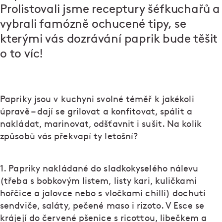
Prolistovali jsme receptury šéfkuchařů a
vybrali famózně ochucené tipy, se
kterými vás dozrávání paprik bude těšit
o to víc!
Papriky jsou v kuchyni svolné téměř k jakékoli
úpravě – dají se grilovat a konfitovat, spálit a
nakládat, marinovat, odšťavnit i sušit. Na kolik
způsobů vás překvapí ty letošní?
1. Papriky nakládané do sladkokyselého nálevu
(třeba s bobkovým listem, listy kari, kuličkami
hořčice a jalovce nebo s vločkami chilli) dochutí
sendviče, saláty, pečené maso i rizoto. V Esce se
krájejí do červené pšenice s ricottou, libečkem a