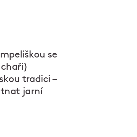
ampeliškou se
uchaři)
skou tradici –
tnat jarní