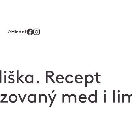
Hledat
iška. Recept
uzovaný med i l