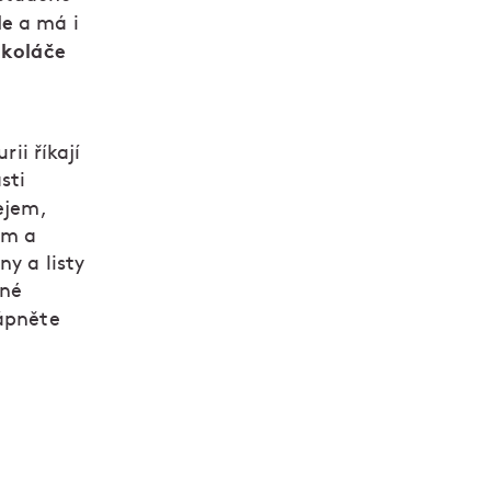
le
a má i
 koláče
rii říkají
sti
ejem,
em a
ny a listy
ené
ápněte