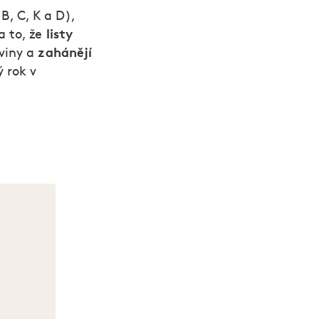
B, C, K a D),
listy
a to, že
zahánějí
dviny a
ý rok v