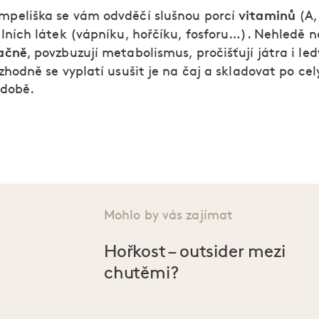
vitaminů
peliška se vám odvděčí slušnou porcí
(A, 
lních látek (vápníku, hořčíku, fosforu…). Nehledě n
ačně
, povzbuzují metabolismus, pročišťují játra i le
zhodně se vyplatí usušit je na čaj a skladovat po cel
ádobě.
Mohlo by vás zajímat
Hořkost – outsider mezi
chutěmi?