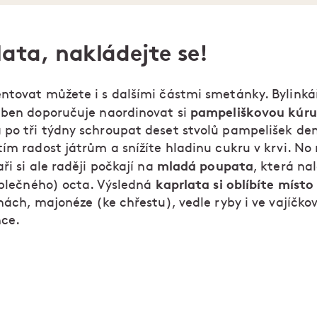
ata, nakládejte se!
ntovat můžete i s dalšími částmi smetánky. Bylinká
pampeliškovou kúru
eben doporučuje naordinovat si
po tři týdny schroupat deset stvolů pampelišek de
tím radost játrům a snížíte hladinu cukru v krvi. No
mladá poupata
ři si ale raději počkají na
, která nal
kaprlata si oblíbíte míst
jablečného) octa. Výsledná
nách, majonéze (ke chřestu), vedle ryby i ve vajíčko
ce.