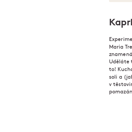
Kaprl
Experime
Maria Tr
znamená 
Uděláte 
to! Kucha
soli a (
v těstovi
pomazán