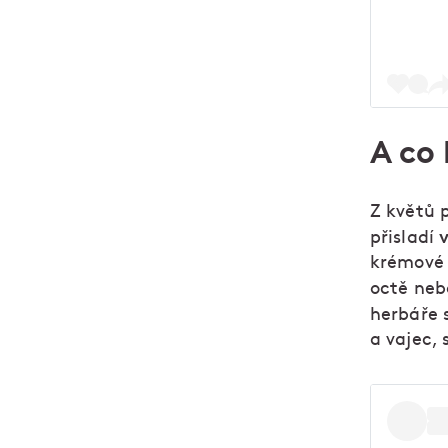
A co
Z květů 
v
přisladí
krémové 
octě nebo
herbáře s
a vajec, 