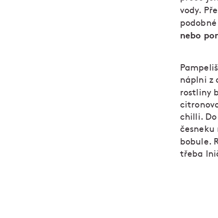
vody. Př
podobné 
nebo po
Pampeliš
náplni z 
rostliny 
citronov
chilli. D
česneku 
bobule. 
třeba lni