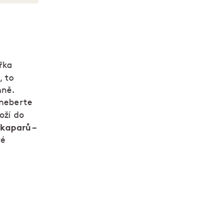
řka
, to
nně.
 neberte
oží do
o kaparů
–
vé