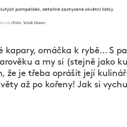
atinská
Foto:
Viridi Green
né kapary, omáčka k rybě… S p
tarověku a my si (stejně jako k
, že je třeba oprášit její kulinář
květy až po kořeny! Jak si vychu