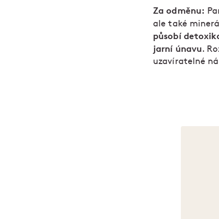
Za odměnu:
Pam
ale také minerá
působí detoxik
jarní únavu
. Ro
uzavíratelné n