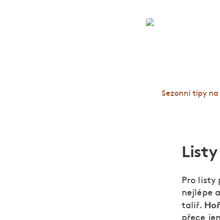
Sezona v dub
Sezonní tipy n
Listy
Pro listy
nejlépe a
Hoř
talíř.
přece je