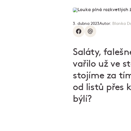
3. dubna 2023
Autor:
Blanka D
Saláty, faleš
vařilo už ve s
stojíme za tím
od listů přes 
býlí?