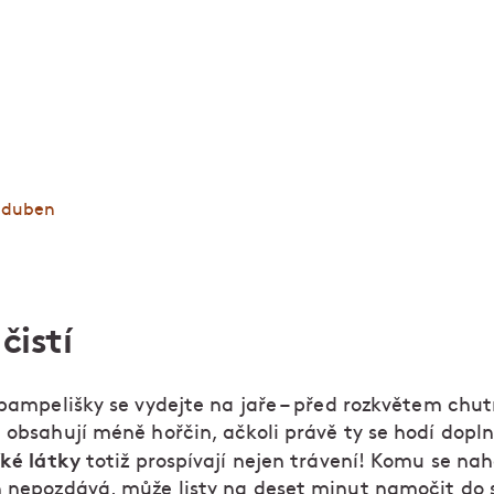
nu
Co dalšího patří na talíř v dubnu a které tradice s
připomínáme?
a duben
 čistí
 pampelišky se vydejte na jaře – před rozkvětem chut
 obsahují méně hořčin, ačkoli právě ty se hodí dopln
ké látky
totiž prospívají nejen trávení! Komu se nah
n nepozdává, může listy na deset minut namočit do