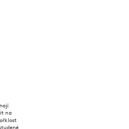
i tento měsíc
nají
it na
ořklost
 studené