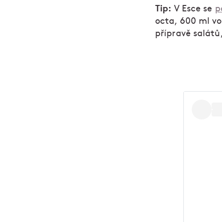
Tip:
V Esce se
p
octa, 600 ml vod
přípravě salát