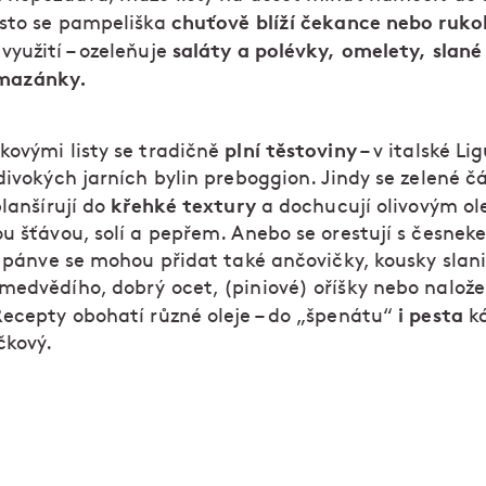
chuťově blíží čekance nebo ruko
esto se pampeliška
saláty a polévky, omelety, slané
využití – ozeleňuje
mazánky.
plní těstoviny
kovými listy se tradičně
– v italské Ligu
divokých jarních bylin preboggion. Jindy se zelené čá
křehké textury
blanšírují do
a dochucují olivovým ol
ou šťávou, solí a pepřem. Anebo se orestují s česnek
o pánve se mohou přidat také ančovičky, kousky slani
medvědího, dobrý ocet, (piniové) oříšky nebo nalož
i pesta
Recepty obohatí různé oleje – do „špenátu“
k
čkový.