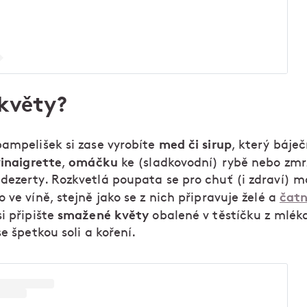
 květy?
med či sirup
pampelišek si zase vyrobíte
, který báje
inaigrette
omáčku
,
ke (sladkovodní) rybě nebo zmr
dezerty. Rozkvetlá poupata se pro chuť (i zdraví) m
čatn
 ve víně, stejně jako se z nich připravuje želé a
smažené květy
i připište
obalené v těstíčku z mlék
se špetkou soli a koření.