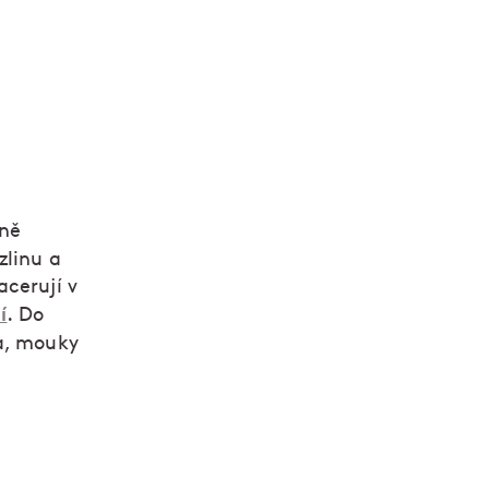
čně
zlinu a
acerují v
í
. Do
a, mouky