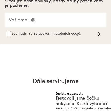
Sledujte naše novinky. Každý druhý pátek vám
je pošleme.
Souhlasím se
zpracováním osobních údajů
.
Dále servírujeme
Zápisky a poznatky
Testovali jsme čočku
nakyselo. Která vyhrála?
Recept na čočku nakyselo od slavného
N
N