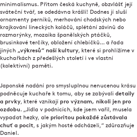
minimalismus. Přitom česká kuchyně, obzvlášť její
sváteční tvář, se odedávna krášlí! Dodnes jí sluší
ornamenty perníků, merhování chodských nebo
krajkování lineckých koláčů, splétání závinů do
rozmarýnky, mozaika španělských ptáčků,
brusinkové terčíky, obložení chlebíčků… a řada
„výkresů“ naší kultury
jiných
, které si prohlížíme v
kuchařkách z předešlých století i ve vlastní
(kolektivní) paměti.
Japonské nadání pro smysluplnou nenucenou krásu
detaily
podněcuje kuchaře k tomu, aby se zabývali
a prvky
pro význam, nikoli jen pro
, které vznikají
ozdobu
. „Jídla v podnicích, kde jsem vařil, musela
prioritou pokaždé zůstávala
vypadat hezky, ale
chuť a pocit
, s jakým hosté odcházeli,“ zdůrazňuje
Daniel.