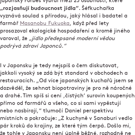
japonský Forbes vybral mezi 25 osobností, které
„rozjasňují budoucnost jídla“
. Šéfkuchařka
vyznává soulad s přírodou, jaký hlásal i badatel a
farmář
Masanobu Fukuoka
, když před lety
prosazoval ekologické hospodaření a kromě jiného
varoval, že
„jídlo předepsané moderní vědou
podrývá zdraví Japonců.“
I v Japonsku je tedy nejspíš o čem diskutovat,
jakkoli vysoký se zdá být standard v obchodech a
restauracích. „Od více japonských kuchařů jsem se
dozvěděl, že sehnat biopotraviny je pro ně náročné
a drahé. Tím spíš si cení ,čistých‘ surovin koupených
přímo od farmářů a všeho, co si sami vypěstují
nebo nasbírají,“ tlumočí Daniel perspektivu
místních a pokračuje: „Z kuchyně v Sanaburi vedlo
pár kroků do krajiny, ze které tým čerpá. Došlo mi,
že tohle v Japonsku není úplně běžné, rozhodně ne