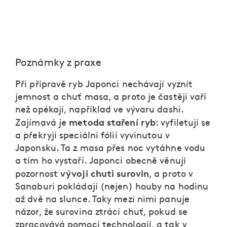
Poznámky z praxe
Při přípravě ryb Japonci nechávají vyznít
jemnost a chuť masa, a proto je častěji vaří
než opékají, například ve vývaru dashi.
metoda staření ryb
Zajímavá je
: vyfiletují se
a překryjí speciální fólií vyvinutou v
Japonsku. Ta z masa přes noc vytáhne vodu
a tím ho vystaří. Japonci obecně věnují
vývoji chuti surovin
pozornost
, a proto v
Sanaburi pokládají (nejen) houby na hodinu
až dvě na slunce. Taky mezi nimi panuje
názor, že surovina ztrácí chuť, pokud se
zpracovává pomocí technologií, a tak v