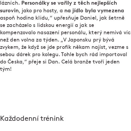
Personálky se vařily z těch nejlepších
lázních.
surovin
na jídlo byla vymezena
, jako pro hosty, a
aspoň hodina klidu,“ upřesňuje Daniel, jak šetrně
se zacházelo s lidskou energií a jak se
kompenzovalo nasazení personálu, který nemívá víc
než den volna za týden. „V Japonsku prý bývá
zvykem, že když se jde profík někam najíst, vezme s
sebou dárek pro kolegu. Tohle bych rád importoval
do Česka,“ přeje si Dan. Celá branže tvoří jeden
tým!
Každodenní trénink