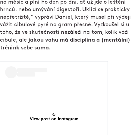
na měsíc a plní ho den po dni, ať už jde o leštění
hrnců, nebo umývání digestoří. Uklízí se prakticky
nepřetržitě,“ vypráví Daniel, který musel při výdeji
vážit cibulové pyré na gram přesně. Vyzkoušel si u
toho, že ve skutečnosti nezáleží na tom, kolik váží
jakou váhu má disciplína a (mentální)
cibule, ale
trénink sebe sama
.
View post on Instagram