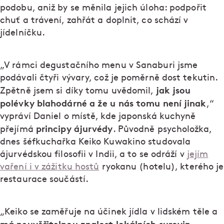
podobu, aniž by se měnila jejich úloha: podpořit
chuť a trávení, zahřát a doplnit, co schází v
jídelníčku.
„V rámci degustačního menu v Sanaburi jsme
podávali čtyři vývary, což je poměrně dost tekutin.
jak jsou
Zpětně jsem si díky tomu uvědomil,
polévky blahodárné a že u nás tomu není jinak
,“
vypráví Daniel o místě, kde japonská kuchyně
principy ájurvédy
přejímá
. Původně psycholožka,
dnes šéfkuchařka Keiko Kuwakino studovala
ájurvédskou filosofii v Indii, a to se odráží v
jejím
vaření i v zážitku hostů
ryokanu (hotelu), kterého je
restaurace součástí.
„Keiko se zaměřuje na účinek jídla v lidském těle a