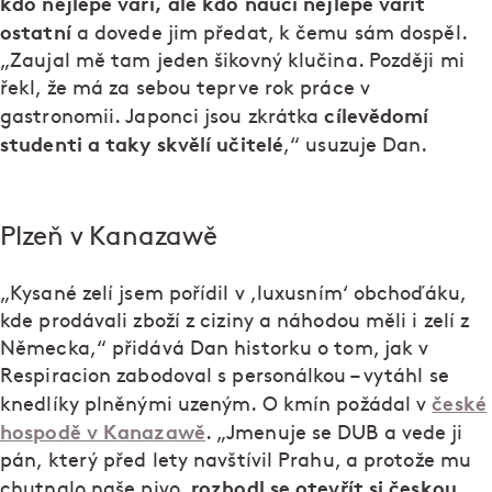
kdo nejlépe vaří, ale kdo naučí nejlépe vařit
ostatní
a dovede jim předat, k čemu sám dospěl.
„Zaujal mě tam jeden šikovný klučina. Později mi
řekl, že má za sebou teprve rok práce v
cílevědomí
gastronomii. Japonci jsou zkrátka
studenti a taky skvělí učitelé
,“ usuzuje Dan.
Plzeň v Kanazawě
„Kysané zelí jsem pořídil v ,luxusním‘ obchoďáku,
kde prodávali zboží z ciziny a náhodou měli i zelí z
Německa,“ přidává Dan historku o tom, jak v
Respiracion zabodoval s personálkou – vytáhl se
české
knedlíky plněnými uzeným. O kmín požádal v
hospodě v Kanazawě
. „Jmenuje se DUB a vede ji
pán, který před lety navštívil Prahu, a protože mu
rozhodl se otevřít si českou
chutnalo naše pivo,