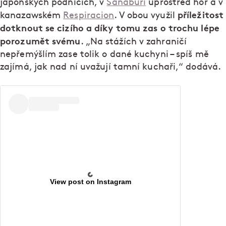
japonských podnicích, v
Sanaburi
uprostřed hor a v
příležitost
kanazawském
Respiracion
. V obou využil
dotknout se cizího a díky tomu zas o trochu lépe
porozumět svému
. „Na stážích v zahraničí
nepřemýšlím zase tolik o dané kuchyni – spíš mě
zajímá, jak nad ní uvažují tamní kuchaři,“ dodává.
View post on Instagram