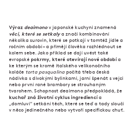
Výraz
deaimono
v japonské kuchyni znamená
věci, které se setkaly
a značí kombinování
několika surovin, které se potkají v tomtéž jídle a
ročním období – a přimějí člověka rozhlédnout se
kolem sebe. Jako příklad se dají uvést také
pokrmy, které otevírají nové období
evropské
a
ke kterým se kromě italského velikonočního
koláče
torta pasqualina
počítá třeba česká
nádivka s divokými bylinkami, jarní špenát s vejci
nebo první rané brambory se strouhaným
tvarohem. Schopnost deaimono předpokládá, že
kuchař zná životní cyklus ingrediencí
a
„domluví“ setkání těch, které se teď a tady sloučí
v něco jedinečného nebo vytvoří specifickou chuť.