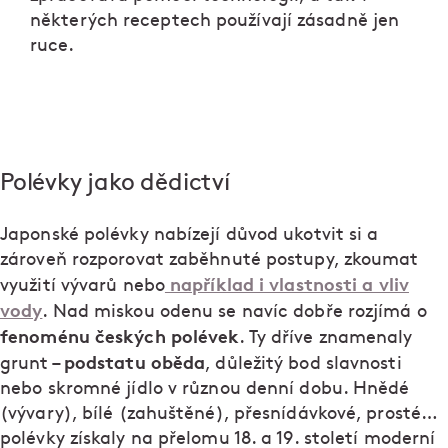
některých receptech používají zásadně jen
ruce.
Polévky jako dědictví
Japonské polévky nabízejí důvod ukotvit si a
zároveň rozporovat zaběhnuté postupy, zkoumat
například i vlastnosti a vliv
využití vývarů nebo
vody
. Nad miskou odenu se navíc dobře rozjímá o
fenoménu českých polévek
. Ty dříve znamenaly
podstatu oběda
grunt –
, důležitý bod slavnosti
nebo skromné jídlo v různou denní dobu. Hnědé
(vývary), bílé (zahuštěné), přesnídávkové, prosté…
polévky získaly na přelomu 18. a 19. století moderní