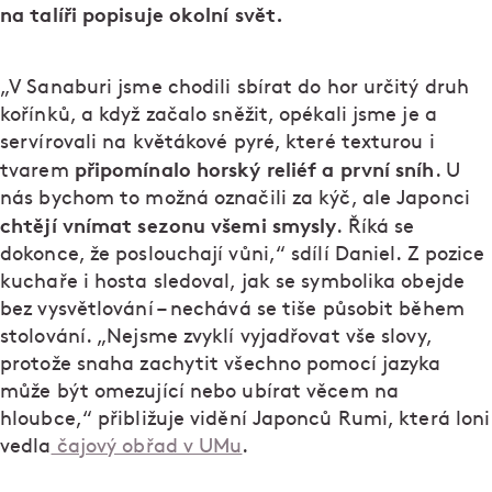
na talíři popisuje okolní svět.
„V Sanaburi jsme chodili sbírat do hor určitý druh
kořínků, a když začalo sněžit, opékali jsme je a
servírovali na květákové pyré, které texturou i
připomínalo horský reliéf a první sníh
tvarem
. U
nás bychom to možná označili za kýč, ale Japonci
chtějí vnímat sezonu všemi smysly
. Říká se
dokonce, že poslouchají vůni,“ sdílí Daniel. Z pozice
kuchaře i hosta sledoval, jak se symbolika obejde
bez vysvětlování – nechává se tiše působit během
stolování. „Nejsme zvyklí vyjadřovat vše slovy,
protože snaha zachytit všechno pomocí jazyka
může být omezující nebo ubírat věcem na
hloubce,“ přibližuje vidění Japonců Rumi, která loni
vedla
čajový obřad v UMu
.