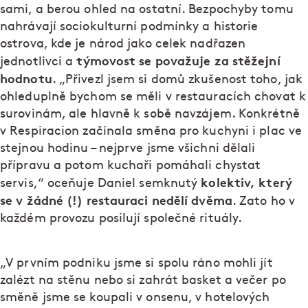
sami, a berou ohled na ostatní. Bezpochyby tomu
nahrávají sociokulturní podmínky a historie
ostrova, kde je národ jako celek nadřazen
týmovost se považuje za stěžejní
jednotlivci a
hodnotu
. „Přivezl jsem si domů zkušenost toho, jak
ohleduplně bychom se měli v restauracích chovat k
surovinám, ale hlavně k sobě navzájem. Konkrétně
v Respiracion začínala směna pro kuchyni i plac ve
stejnou hodinu – nejprve jsme všichni dělali
přípravu a potom kuchaři pomáhali chystat
kolektiv, který
servis,“ oceňuje Daniel semknutý
se v žádné (!) restauraci nedělí dvěma
. Zato ho v
každém provozu posilují společné rituály.
„V prvním podniku jsme si spolu ráno mohli jít
zalézt na stěnu nebo si zahrát basket a večer po
směně jsme se koupali v onsenu, v hotelových