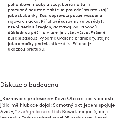
pohankové mouky a vody, která na talíři
postupně houstne, takže se poslední sousto krájí
jako škubánky. Kaši doprovází pouze wasabi a
Přílohové suroviny (a odrůdy),
sójová omáčka.
které definují region
, dostávají od Japonců
důkladnou péči – a v tom je slyšet výzva. Pečené
kuře si zaslouží výborně uvařené brambory, stejně
jako omáčky perfektní knedlík. Příloha je
ukázkou přístupu!
Diskuze o budoucnu
„Rozhovor s profesorem Kazu Ota o etice v oblasti
jídla mě hluboce dojal: Samotný akt jedení spojuje
životy,“
zveřejnila na sítích
Kuwakino poté, co ji