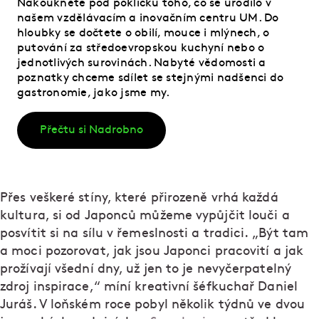
Nakoukněte pod pokličku toho, co se urodilo v
našem vzdělávacím a inovačním centru UM. Do
hloubky se dočtete o obilí, mouce i mlýnech, o
putování za středoevropskou kuchyní nebo o
jednotlivých surovinách. Nabyté vědomosti a
poznatky chceme sdílet se stejnými nadšenci do
gastronomie, jako jsme my.
Přečtu si Nadrobno
Přes veškeré stíny, které přirozeně vrhá každá
kultura, si od Japonců můžeme vypůjčit louči a
posvítit si na sílu v řemeslnosti a tradici. „Být tam
a moci pozorovat, jak jsou Japonci pracovití a jak
prožívají všední dny, už jen to je nevyčerpatelný
zdroj inspirace,“ míní kreativní šéfkuchař Daniel
Juráš. V loňském roce pobyl několik týdnů ve dvou