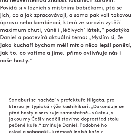
má neuvěřitelnou znalost lokálních surovin
.
Povídá si v lázních s místními babičkami, ptá se
jich, co a jak zpracovávají, a sama pak volí takovou
úpravu nebo kombinaci, která ze surovin vytěží
maximum chuti, vůně i ,léčivých‘ látek,“ podotýká
Daniel a pootevírá aktuální téma: „Myslím si, že
jako kuchaři bychom měli mít o něco lepší ponětí,
jak to, co vaříme a jíme, přímo ovlivňuje nás i
naše hosty.
“
Sanaburi se nachází v prefektuře Niigata, pro
typická rýže koshihikari
kterou je
. „Dokončuje se
před hosty a servíruje samostatně – s úctou, s
jakou my Češi v neděli stavíme doprostřed stolu
pečené kuře,“ zmiňuje Daniel. Podobně ho
sobagaki
oslovila
– krémová lepivá kaše z