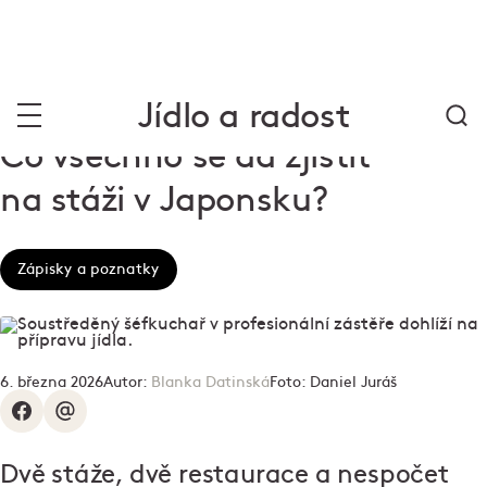
Jídlo a radost
Co všechno se dá zjistit
na stáži v Japonsku?
Zápisky a poznatky
6. března 2026
Autor:
Blanka Datinská
Foto:
Daniel Juráš
Dvě stáže, dvě restaurace a nespočet