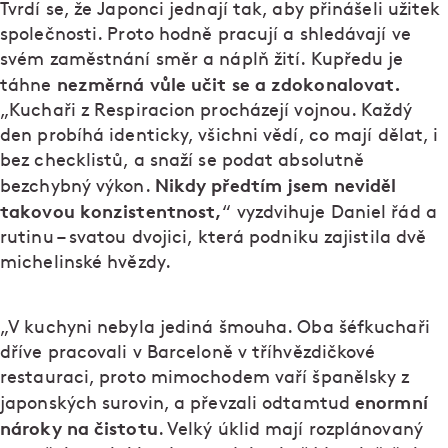
Tvrdí se, že Japonci jednají tak, aby přinášeli užitek
společnosti. Proto hodně pracují a shledávají ve
svém zaměstnání směr a náplň žití. Kupředu je
nezměrná vůle učit se a zdokonalovat.
táhne
„Kuchaři z Respiracion procházejí vojnou. Každý
den probíhá identicky, všichni vědí, co mají dělat, i
bez checklistů, a snaží se podat absolutně
Nikdy předtím jsem neviděl
bezchybný výkon.
takovou konzistentnost,
“ vyzdvihuje Daniel řád a
rutinu – svatou dvojici, která podniku zajistila dvě
michelinské hvězdy.
„V kuchyni nebyla jediná šmouha. Oba šéfkuchaři
dříve pracovali v Barceloně v tříhvězdičkové
restauraci, proto mimochodem vaří španělsky z
enormní
japonských surovin, a převzali odtamtud
nároky na čistotu
. Velký úklid mají rozplánovaný