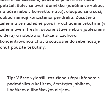
petržel. Bulvy se uvaří doměkka (ideálně ve vakuu,
na páře nebo v konvektomatu), oloupou se a suší,
dokud nemají konzistenci pendreku. Zasušená
zelenina se následně povaří v ochucené tekutině (v
zeleninovém freshi, ovocné šťávě nebo v jablečném
cideru) a nabobtná, takže si zachová
koncentrovanou chuť a současně do sebe nasaje
chuť použité tekutiny.
Tip:
V Esce vylepšili zasušenou řepu křenem s
podmáslím a kefírem, čerstvým jablkem,
libečkem a libečkovým olejem.