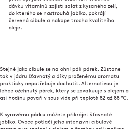
dávku vitaminů zajistí salát z kysaného zelí,
do kterého se nastrouhá jablko, pokrájí
červená cibule a nakape trocha kvalitního
oleje.
pórek
Stejně jako cibule se na ohni pálí
. Zůstane
tak v jádru šťavnatý a díky praženému aromatu
prakticky nepotřebuje dochutit. Alternativou je
lehce ožehnutý pórek, který se zavakuuje s olejem a
asi hodinu povaří v sous vide při teplotě 82 až 88 ºC.
syrovému pórku
K
můžete přikrájet šťavnaté
jablko. Ovoce potlačí jeho intenzivní cibulové