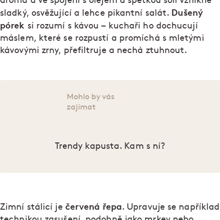
aroma a ve spojení s olejem a špetkou soli vznikne
Dušený
sladký, osvěžující a lehce pikantní salát.
pórek
–
si rozumí s kávou
kuchaři ho dochucují
máslem, které se rozpustí a promíchá s mletými
kávovými zrny, přefiltruje a nechá ztuhnout.
Mohlo by vás
zajímat
Trendy kapusta. Kam s ní?
červená řepa
Zimní stálicí je
. Upravuje se například
technikou zasušení, podobně jako mrkev nebo