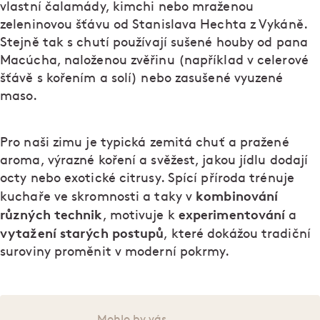
vlastní čalamády, kimchi nebo mraženou
zeleninovou šťávu od Stanislava Hechta z Vykáně.
Stejně tak s chutí používají sušené houby od pana
Macúcha, naloženou zvěřinu (například v celerové
šťávě s kořením a solí) nebo zasušené vyuzené
maso.
Pro naši zimu je typická zemitá chuť a pražené
aroma, výrazné koření a svěžest, jakou jídlu dodají
octy nebo exotické citrusy. Spící příroda trénuje
kombinování
kuchaře ve skromnosti a taky v
různých technik
experimentování
, motivuje k
a
vytažení starých postupů
, které dokážou tradiční
suroviny proměnit v moderní pokrmy.
Mohlo by vás