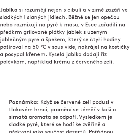
Jablka
si rozumějí nejen s cibulí a v zimě zazáří ve
sladkých i slaných jídlech. Běžně se jen opečou
nebo rozmixují na pyré k masu, v Esce zařadili na
předkrm grilované plátky jablek s uzeným
jablečným pyré a špekem, který se čtyři hodiny
pošíroval na 60 ºC v sous vide, nakrájel na kostičky
a posypal křenem. Kyselá jablka dodají říz
polévkám, například krému z červeného zelí.
Poznámka:
Když se červené zelí podusí v
tlakovém hrnci, promění se téměř v kaši a
sirnatá aromata se odpaří. Výsledkem je
sladké pyré, které se hodí ke zvěřině a
překvapí jako součást dezertů. Pořádnou