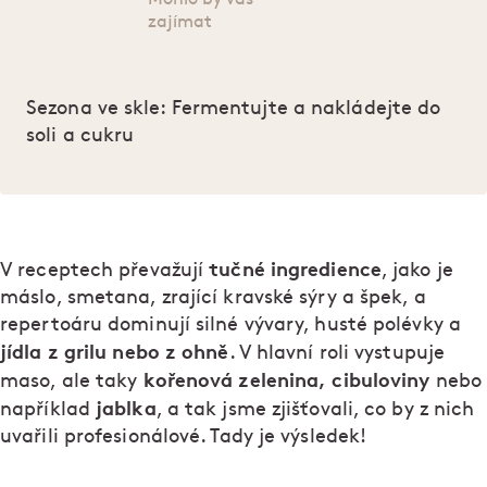
zajímat
Sezona ve skle: Fermentujte a nakládejte do
soli a cukru
tučné ingredience
V receptech převažují
, jako je
máslo, smetana, zrající kravské sýry a špek, a
repertoáru dominují silné vývary, husté polévky a
jídla z grilu nebo z ohně
. V hlavní roli vystupuje
kořenová zelenina, cibuloviny
maso, ale taky
nebo
jablka
například
, a tak jsme zjišťovali, co by z nich
uvařili profesionálové. Tady je výsledek!