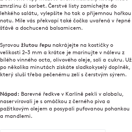
zmrzlinu či sorbet. Čerstvé listy zamíchejte do
lehkého salátu, vylepšíte ho tak o příjemnou hořkou
notu. Mile vás překvapí také čočka uvařená v řepné
šťávě a dochucená balsamicem.
žlutou řepu
Syrovou
nakrájejte na kostičky o
velikosti 2–3 mm a krátce je marinujte v nálevu z
bílého vinného octa, olivového oleje, soli a cukru. Už
po několika minutách získáte sladkokyselý doplněk,
který sluší třeba pečenému zelí s čerstvým sýrem.
Nápad:
Barevné ředkve v Karlíně pekli v alobalu,
naservírovali je s omáčkou z černého piva a
pažitkovým olejem a posypali pufovanou pohankou
a mandlemi.