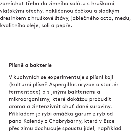
zamíchat třeba do zimního salátu s hruškami,
vlašskými ořechy, naklíčenou čočkou a sladkým
dresinkem z hruškové šťávy, jablečného octa, medu,
kvalitního oleje, soli a pepře.
Plísně a bakterie
V kuchyních se experimentuje s plísní koji
(kulturní plíseň Aspergillus oryzae a startér
fermentace) a s jinými bakteriemi a
mikroorganismy, které dokážou probudit
aroma a zintenzivnit chuť dané suroviny.
Příkladem je rybí omáčka garum z ryb od
pana Kalendy z Chabrybárny, která v Esce
přes zimu dochucuje spoustu jídel, například