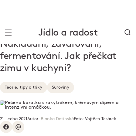
Jídlo a radost
Nakládání, zavařování,
fermentování. Jak přečkat
zimu v kuchyni?
Teorie, tipy a triky
Suroviny
21. ledna 2021
Autor:
Blanka Datinská
Foto:
Vojtěch Tesárek