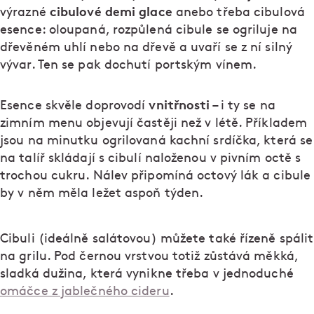
cibulové demi glace
výrazné
anebo třeba cibulová
esence: oloupaná, rozpůlená cibule se ogriluje na
dřevěném uhlí nebo na dřevě a uvaří se z ní silný
vývar. Ten se pak dochutí portským vínem.
vnitřnosti
Esence skvěle doprovodí
– i ty se na
zimním menu objevují častěji než v létě. Příkladem
jsou na minutku ogrilovaná kachní srdíčka, která se
na talíř skládají s cibulí naloženou v pivním octě s
trochou cukru. Nálev připomíná octový lák a cibule
by v něm měla ležet aspoň týden.
Cibuli (ideálně salátovou) můžete také řízeně spálit
na grilu. Pod černou vrstvou totiž zůstává měkká,
sladká dužina, která vynikne třeba v jednoduché
omáčce z jablečného cideru
.