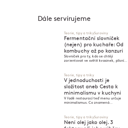
Dále servírujeme
Teorie, tipy a triky
Suroviny
Fermentační slovníček
(nejen) pro kuchaře: Od
kombuchy až po kanzuri
Slovníček pro ty, kdo se chtějí
zorientovat ve světě kvasinek, plísní a
záhadné umami.
Teorie, tipy a triky
V jednoduchosti je
složitost aneb Cesta k
minimalismu v kuchyni
V řadě restaurací teď menu určuje
minimalismus. Co znamená
jednoduchost pro kuchaře a v čem je
vlastně složitá?
Teorie, tipy a triky
Suroviny
Není olej jako olej. 3