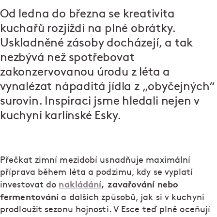
Od ledna do března se kreativita
kuchařů rozjíždí na plné obrátky.
Uskladněné zásoby docházejí, a tak
nezbývá než spotřebovat
zakonzervovanou úrodu z léta a
vynalézat nápaditá jídla z „obyčejných“
surovin. Inspiraci jsme hledali nejen v
kuchyni karlínské Esky.
Přečkat zimní mezidobí usnadňuje maximální
příprava během léta a podzimu, kdy se vyplatí
nakládání
, zavařování nebo
investovat do
fermentování
a dalších způsobů, jak si v kuchyni
prodloužit sezonu hojnosti. V Esce teď plně oceňují