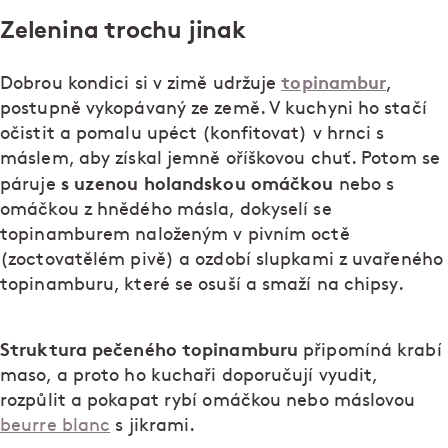
Zelenina trochu jinak
topinambur
Dobrou kondici si v zimě udržuje
,
postupně vykopávaný ze země. V kuchyni ho stačí
očistit a pomalu upéct (konfitovat) v hrnci s
máslem, aby získal jemně oříškovou chuť. Potom se
s uzenou holandskou omáčkou
páruje
nebo s
omáčkou z hnědého másla, dokyselí se
topinamburem naloženým v pivním octě
(zoctovatělém pivě) a ozdobí slupkami z uvařeného
topinamburu, které se osuší a smaží na chipsy.
Struktura pečeného topinamburu
připomíná krabí
maso, a proto ho kuchaři doporučují vyudit,
rozpůlit a pokapat rybí omáčkou nebo máslovou
beurre blanc
s jikrami.