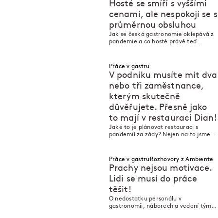
Hosté se smíří s vyššími
cenami, ale nespokojí se s
průměrnou obsluhou
M
M
Jak se česká gastronomie oklepává z
pandemie a co hosté právě teď
očekávají od restaurací? Odpovědi
jsme hledali s gastro žurnalistkou a
advokátkou Klárou Donathovou.
Práce v gastru
V podniku musíte mít dva
nebo tři zaměstnance,
kterým skutečně
důvěřujete. Přesně jako
M
M
to mají v restauraci Dian!
Jaké to je plánovat restauraci s
pandemií za zády? Nejen na to jsme
se ptali Gianga Ta Binha, který se
svým bratrem vede Gao Den, Taro a
nově i svěží koncept Dian.
Práce v gastru
Rozhovory z Ambiente
Prachy nejsou motivace.
Lidi se musí do práce
těšit!
M
M
O nedostatku personálu v
gastronomii, náborech a vedení týmu
s Radkem Chaloupkou, kuchařem a