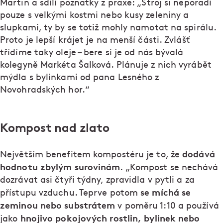
Martin a sdílí poznatky z praxe: „Stroj si neporadí
pouze s velkými kostmi nebo kusy zeleniny a
slupkami, ty by se totiž mohly namotat na spirálu.
Proto je lepší krájet je na menší části. Zvlášť
třídíme taky oleje – bere si je od nás bývalá
kolegyně Markéta Šalková. Plánuje z nich vyrábět
mýdla s bylinkami od pana Lesného z
Novohradských hor.“
Kompost nad zlato
dodává
Největším benefitem kompostéru je to, že
hodnotu zbylým surovinám
. „Kompost se nechává
dozrávat asi čtyři týdny, zpravidla v pytli a za
se míchá se
přístupu vzduchu. Teprve potom
zeminou nebo substrátem
v poměru 1:10 a používá
hnojivo pokojových rostlin, bylinek nebo
jako