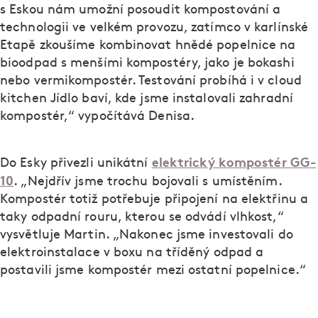
s Eskou nám umožní posoudit kompostování a
technologii ve velkém provozu, zatímco v karlínské
Etapě zkoušíme kombinovat hnědé popelnice na
bioodpad s menšími kompostéry, jako je bokashi
nebo vermikompostér. Testování probíhá i v cloud
kitchen Jídlo baví, kde jsme instalovali zahradní
kompostér,“ vypočítává Denisa.
elektrický kompostér GG-
Do Esky přivezli unikátní
10
. „Nejdřív jsme trochu bojovali s umístěním.
Kompostér totiž potřebuje připojení na elektřinu a
taky odpadní rouru, kterou se odvádí vlhkost,“
vysvětluje Martin. „Nakonec jsme investovali do
elektroinstalace v boxu na tříděný odpad a
postavili jsme kompostér mezi ostatní popelnice.“