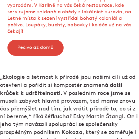
vyprodání. V Karlíně na vás čeká restaurace, kde
servírujeme snídaně a obědy z lokálních surovin, na
Letné místa k sezení vystřídal bohatý koloniál a
pečivo. Loupáky, buchty, bábovky i koláče už na vás
čekají!
Pečivo až domů
„Ekologie a šetrnost k přírodě jsou našimi cíli už od
další
otevření a pořídit si kompostér znamená
krůček k udržitelnosti
. V posledním roce jsme se
museli zabývat hlavně provozem, teď máme znovu
čas přemýšlet nad tím, jak vrátit přírodě to, co si z
ní bereme,“ říká šéfkuchař Esky Martin Štangl. On i
jeho tým navázali spolupráci se společensky
Kokoza
prospěšným podnikem
, který se zaměřuje i