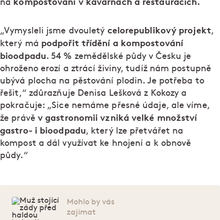
kompostování v kavárnách a restauracích.
na
celorepublikový projekt
„Vymysleli jsme dvouletý
,
podpořit třídění a kompostování
který má
bioodpadu
. 54 % zemědělské půdy v Česku je
ohroženo erozí a ztrácí živiny, tudíž nám postupně
ubývá plocha na pěstování plodin. Je potřeba to
řešit,“ zdůrazňuje Denisa Lešková z Kokozy a
pokračuje: „Sice nemáme přesné údaje, ale víme,
v gastronomii vzniká velké množství
že právě
gastro- i bioodpadu
, který lze přetvářet na
kompost a dál využívat ke hnojení a k obnově
půdy.“
Mohlo by vás
zajímat