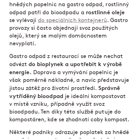
hnědých popelnic na gastro odpad, rostlinný
rostlinné oleje
odpad patří do bioodpadu a
se vylévají
do speciálních kontejnerů
. Gastro
provozy si často objednají svoz použitých
olejů, který se malým domácnostem
nevyplatí.
Gastro odpad z restaurací se může nechat
do bioplynek a upotřebit k výrobě
odvézt
energie.
Doprava a vymývání popelnic je
však poměrně nákladné, a navíc představuje
Správně
jistou zátěž pro životní prostředí.
vytříděný bioodpad
je ideální kompostovat
v místě vzniku, případně využít svoz
bioodpadu. Ten díky této službě putuje do
kompostáren, kde se zhodnotí coby kompost.
Některé podniky odrazuje poplatek za hnědé