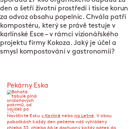
den a šetří životní prostředí i tisíce korun
za odvoz obsahu popelnic. Chvála patří
kompostéru, který se právě testuje v
karlínské Esce – v rámci vizionářského
projektu
firmy Kokoza
. Jaký je účel a
smysl kompostování v gastronomii?
Pekárny Eska
Navštivte Esku
v Karlíně
nebo
na Letné
. V obou
pobočkách každý den pečeme náš vyhlášený
chleba 33, chleba 66 je dostupný každý pátek do