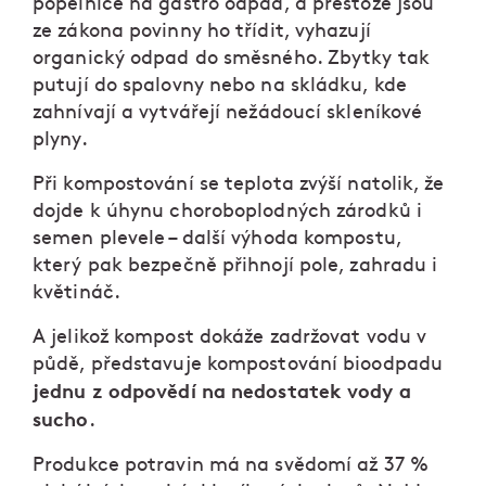
popelnice na gastro odpad, a přestože jsou
ze zákona povinny ho třídit, vyhazují
organický odpad do směsného. Zbytky tak
putují do spalovny nebo na skládku, kde
zahnívají a vytvářejí nežádoucí skleníkové
plyny.
Při kompostování se teplota zvýší natolik, že
dojde k úhynu choroboplodných zárodků i
semen plevele – další výhoda kompostu,
který pak bezpečně přihnojí pole, zahradu i
květináč.
A jelikož kompost dokáže zadržovat vodu v
půdě, představuje kompostování bioodpadu
jednu z odpovědí na nedostatek vody a
sucho
.
Produkce potravin má na svědomí až 37 %