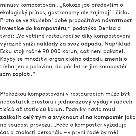
minusy kompostování. „Kokoze jde především o
ekologický přínos, gastronomy ale zajímají i čísla.
návratnost
Proto se ve zkušební době propočítává
investice do kompostéru
,“ podotýká Denisa a
tvrdí: „Ve většině restaurací se díky kompostování
výrazně sníží náklady za svoz odpadu
. Například
Esku stojí ročně 90 000 korun, což není pakatel.
Kdyby se množství organického odpadu zmenšilo
třeba jen o polovinu, do pár let se jim kompostér
sám zaplatí.“
Překážkou kompostování v restauracích může být
jednorázový výdaj
nedostatek prostoru i
v řádech
tisíců až statisíců korun. Podniky navíc musí
zaškolit celý tým a zvyknout si na kompostér
jako
na součást provozu. „Péče o kompostér vyžaduje
čas a znalosti personálu – v první řadě by měl