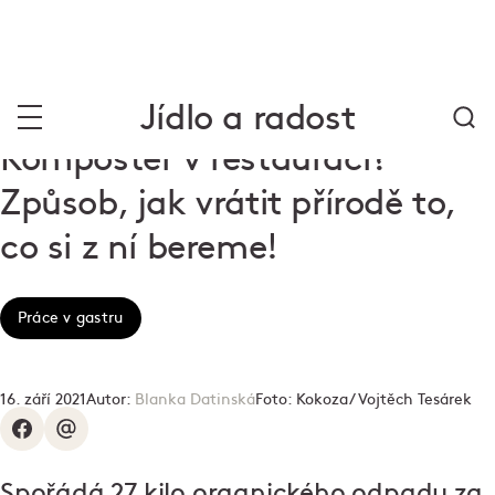
Jídlo a radost
Kompostér v restauraci?
Způsob, jak vrátit přírodě to,
co si z ní bereme!
Práce v gastru
16. září 2021
Autor:
Blanka Datinská
Foto:
Kokoza/ Vojtěch Tesárek
Spořádá 27 kilo organického odpadu za