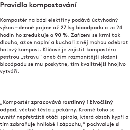
Pravidla kompostování
Kompostér na bázi elektřiny podává úctyhodný
denně pojme až 27 kg bioodpadu
výkon –
a za 24
zredukuje o 90 %
hodin ho
. Zařízení se krmí tak
dlouho, až se naplní a kuchaři z něj mohou odebrat
hotový kompost. Klíčové je zajistit kompostéru
pestrou „stravu“ aneb čím rozmanitější složení
bioodpadu se mu poskytne, tím kvalitnější hnojivo
vytváří.
zpracovává rostlinný i živočišný
„Kompostér
odpad
, včetně těsta z pekárny. Kromě toho se
uvnitř nepřetržitě otáčí spirála, která obsah kypří a
tím zabraňuje hnilobě i zápachu,“ pochvaluje si