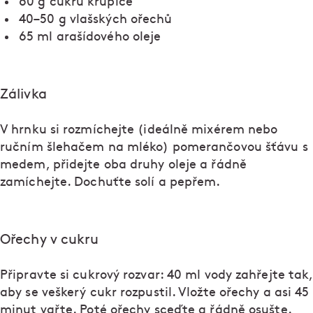
60 g cukru krupice
40–50 g vlašských ořechů
65 ml arašídového oleje
Zálivka
V hrnku si rozmíchejte (ideálně mixérem nebo
ručním šlehačem na mléko) pomerančovou šťávu s
medem, přidejte oba druhy oleje a řádně
zamíchejte. Dochuťte solí a pepřem.
Ořechy v cukru
Připravte si cukrový rozvar: 40 ml vody zahřejte tak,
aby se veškerý cukr rozpustil. Vložte ořechy a asi 45
minut vařte. Poté ořechy sceďte a řádně osušte.