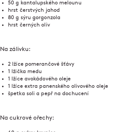
50 g kantalupského melounu
hrst čerstvých jahod
80 g sýru gorgonzola
hrst černých oliv
Na zálivku:
2 lžíce pomerančové šťávy
1 lžička medu
1 lžíce avokádového oleje
1 lžíce extra panenského olivového oleje
špetka soli a pepř na dochucení
Na cukrové ořechy: