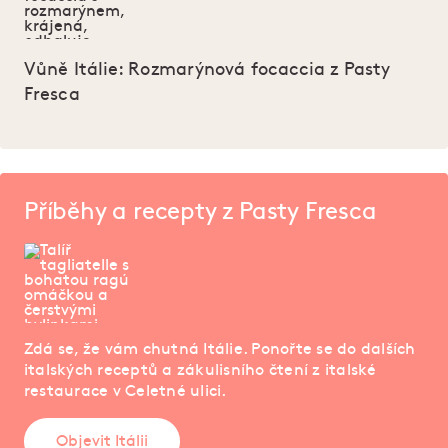
Vůně Itálie: Rozmarýnová focaccia z Pasty
Fresca
Příběhy a recepty z Pasty Fresca
Zdá se, že vám chutná Itálie. Ponořte se do dalších
italských receptů a zákulisního čtení z italské
restaurace v Celetné ulici.
Objevit Itálii