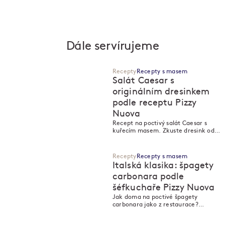
Dále servírujeme
Recepty
Recepty s masem
Salát Caesar s
originálním dresinkem
podle receptu Pizzy
Nuova
M
M
Recept na poctivý salát Caesar s
kuřecím masem. Zkuste dresink od
šéfkuchaře z Pizza Nuova.
Recepty
Recepty s masem
Italská klasika: špagety
carbonara podle
šéfkuchaře Pizzy Nuova
M
M
Jak doma na poctivé špagety
carbonara jako z restaurace?
Vyzkoušejte recept s guanciale a
sýrem pecorino podle šéfkuchaře z