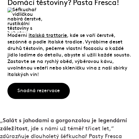
Domácí těstoviny? Pasta Fresca!
Moderní
italská trattorie
, kde se vaří čerstvě,
sezónně a podle italské tradice. Vyrábíme deset
druhů těstovin, pečeme vlastní focacciu a každé
jídlo ladíme do detailu, abyste si užili každé sousto.
Zastavte se na rychlý oběd, výběrovou kávu,
uvolněnou večeři nebo skleničku vína z naší sbírky
italských vín!
Snadná rezervace
Salát s jahodami a gorgonzolou je legendární
„
záležitost
, jde s námi už téměř třicet let,“
zdůrazňuje dlouholetý šéfkuchař Pasty Fresca