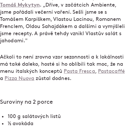
Tomáš Mykytyn
. „Dříve, v začátcích Ambiente,
jsme pořádali večerní vaření. Sešli jsme se s
Tomášem Karpíškem, Vlastou Lacinou, Romanem
Frenclem, Oldou Sahajdákem a dalšími a vymýšleli
jsme recepty. A právě tehdy vznikl Vlastův salát s
jahodami."
Ačkoli to není zrovna vzor sezonnosti a k lokálnosti
má také daleko, hosté si ho oblíbili tak moc, že na
menu italských konceptů
Pasta Fresca
,
Pastacaffé
a
Pizza Nuova
zůstal dodnes.
Suroviny na 2 porce
100 g salátových listů
½ avokáda