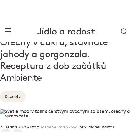
Jídlo a radost
Ořechy v cukru, šťavnaté
jahody a gorgonzola.
Receptura z dob začátků
Ambiente
Recepty
21. ledna 2026
Autor:
Yasmine Borůvková
Foto:
Marek Bartoš