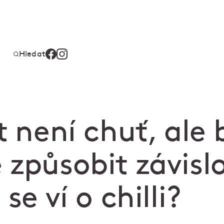
Hledat
t není chuť, ale 
způsobit závisl
se ví o chilli?