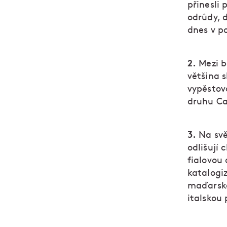
přinesli 
odrůdy, d
dnes v p
2.
Mezi b
většina 
vypěstova
druhu Ca
3.
Na svě
odlišují 
fialovou 
katalogi
maďarsko
italskou