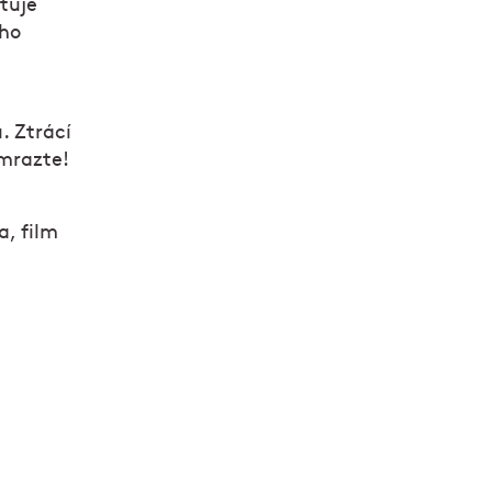
ťuje
ého
. Ztrácí
emrazte!
, film