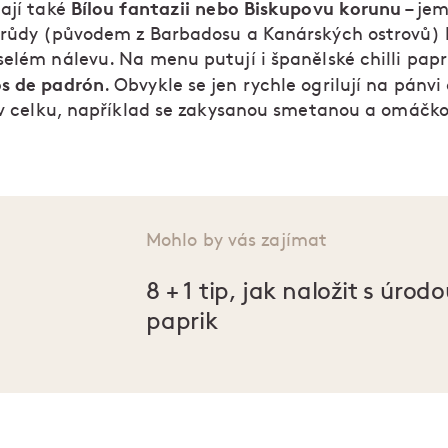
Bílou fantazii nebo Biskupovu korunu
nají také
– je
drůdy (původem z Barbadosu a Kanárských ostrovů) 
selém nálevu. Na menu putují i španělské chilli papr
s de padrón
. Obvykle se jen rychle ogrilují na pánvi
í v celku, například se zakysanou smetanou a omáčk
Mohlo by vás zajímat
8 + 1 tip, jak naložit s úrod
paprik