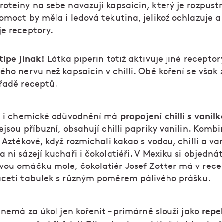
oteiny na sebe navazují kapsaicin, který je rozpust
omoct by měla i ledová tekutina, jelikož ochlazuje a
je receptory.
típe jinak!
Látka piperin totiž aktivuje jiné receptor
ého nervu než kapsaicin v chilli. Obě koření se vša
 řadě receptů.
propojení chilli s vanil
i i chemické odůvodnění má
ejsou příbuzní, obsahují chilli papriky vanilin. Komb
i Aztékové, když rozmíchali kakao s vodou, chilli a va
 ni sázejí kuchaři i čokolatiéři. V Mexiku si objedná
vou omáčku mole, čokolatiér Josef Zotter má v rece
aceti tabulek s různým poměrem pálivého prášku.
repe
 nemá za úkol jen kořenit – primárně slouží jako