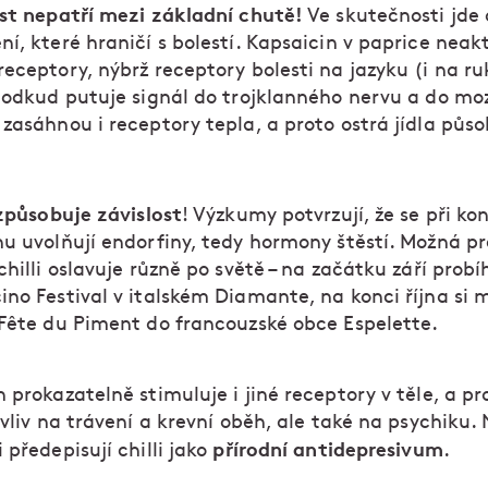
ost nepatří mezi základní chutě!
Ve skutečnosti jde 
í, které hraničí s bolestí. Kapsaicin v paprice neak
receptory, nýbrž receptory bolesti na jazyku (i na r
, odkud putuje signál do trojklanného nervu a do mo
zasáhnou i receptory tepla, a proto ostrá jídla půso
 způsobuje závislost
! Výzkumy potvrzují, že se při k
nu uvolňují endorfiny, tedy hormony štěstí. Možná p
chilli oslavuje různě po světě – na začátku září probí
ino Festival v italském Diamante, na konci října si 
 Fête du Piment do francouzské obce Espelette.
 prokazatelně stimuluje i jiné receptory v těle, a p
 vliv na trávení a krevní oběh, ale také na psychiku.
přírodní antidepresivum
 předepisují chilli jako
.