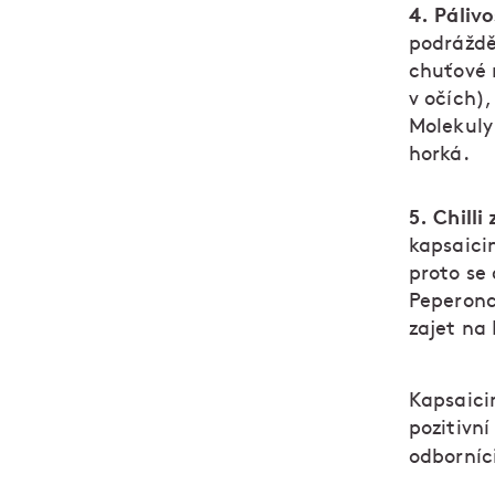
4. Páliv
podrážděn
chuťové 
v očích)
Molekuly 
horká.
5. Chilli
kapsaici
proto se 
Peperonc
zajet na
Kapsaicin
pozitivní
odborníci