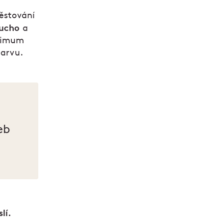
pěstování
sucho
a
aximum
barvu.
eb
lí.