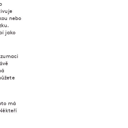
o
tivuje
ukou nebo
zku.
bí jako
onzumaci
rávě
há
můžete
roto má
 Někteří