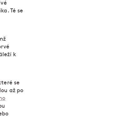
ivé
ka. Té se
emž
prvé
áleží k
které se
dou až po
no
ou
ebo