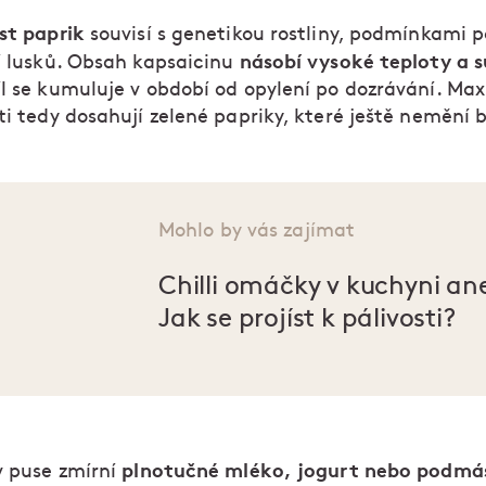
st paprik
souvisí s genetikou rostliny, podmínkami 
násobí vysoké teploty a 
tí lusků. Obsah kapsaicinu
íl se kumuluje v období od opylení po dozrávání. M
ti tedy dosahují zelené papriky, které ještě nemění 
Mohlo by vás zajímat
Chilli omáčky v kuchyni an
Jak se projíst k pálivosti?
plnotučné mléko, jogurt nebo podmás
v puse zmírní