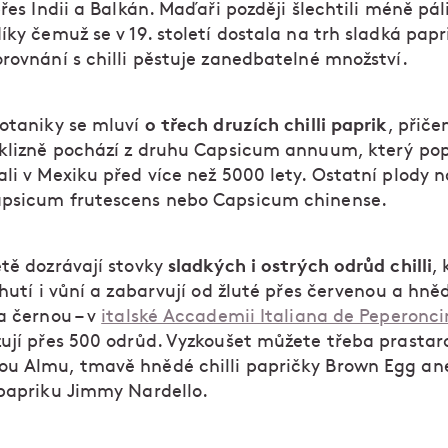
přes Indii a Balkán. Maďaři později šlechtili méně pál
íky čemuž se v 19. století dostala na trh sladká papri
orovnání s chilli pěstuje zanedbatelné množství.
o třech druzích chilli paprik
otaniky se mluví
, přič
sklizně pochází z druhu Capsicum annuum, který po
li v Mexiku před více než 5000 lety. Ostatní plody n
psicum frutescens nebo Capsicum chinense.
sladkých i ostrých odrůd chilli
tě dozrávají stovky
, 
chutí i vůní a zabarvují od žluté přes červenou a hně
a černou – v
italské Accademii Italiana de Peperonci
zují přes 500 odrůd. Vyzkoušet můžete třeba prastar
u Almu, tmavě hnědé chilli papričky Brown Egg an
 papriku Jimmy Nardello.