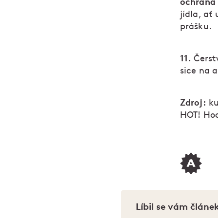
ochrana
jídla, ať
prášku.
11.
Čerstv
sice na a
Zdroj:
ku
HOT! Hoo
Líbil se vám článe