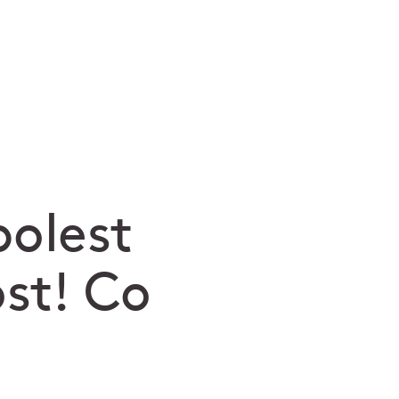
bolest
ost! Co