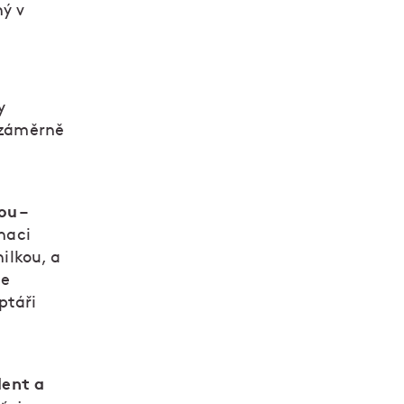
ný v
y
k záměrně
kou
–
inaci
nilkou, a
te
ptáři
lent a