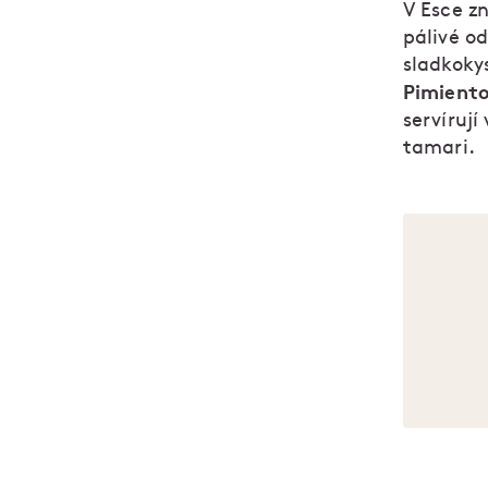
V Esce z
pálivé o
sladkoky
Pimiento
servíruj
tamari.