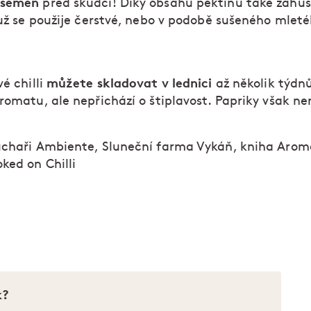
 semen
před škůdci! Díky obsahu pektinů také zahuš
 už se použije čerstvé, nebo v podobě sušeného mlet
můžete skladovat v lednici
é chilli
až několik týdnů
romatu, ale nepřichází o štiplavost. Papriky však n
chaři Ambiente, Sluneční farma Vykáň, kniha Aroma
ked on Chilli
k?