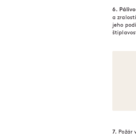
6. Pálivo
a zralos
jeho pod
štiplavos
7.
Požár 