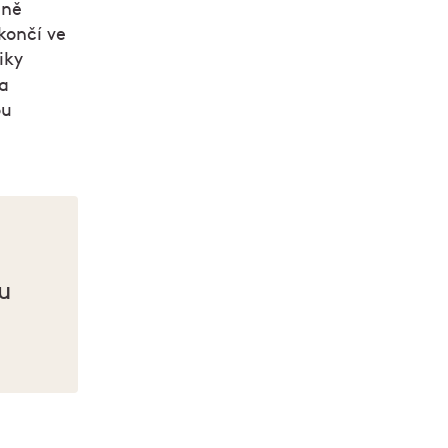
mně
končí ve
iky
 a
ou
ou