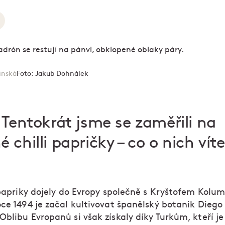
inská
Foto:
Jakub Dohnálek
 Tentokrát jsme se zaměřili na
chilli papričky – co o nich vít
 papriky dojely do Evropy společně s Kryštofem Kol
ce 1494 je začal kultivovat španělský botanik Diego
Oblibu Evropanů si však získaly díky Turkům, kteří j