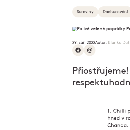
Suroviny
Dochucování
29. září 2022
Autor:
Blanka Dat
Přiostřujeme!
respektuhodné 
1.
Chilli
hned v ro
Chanca. 