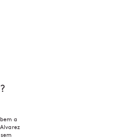
e?
umbem a
 Alvarez
e sem