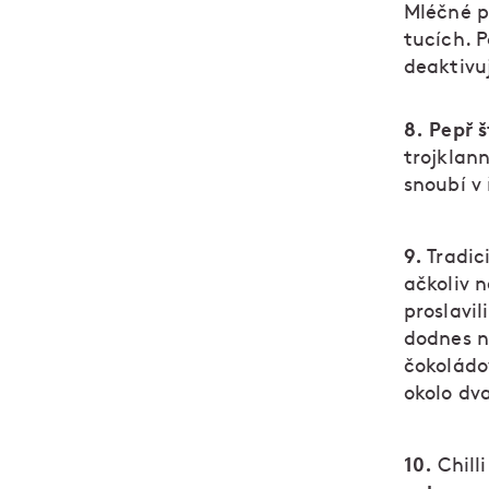
Mléčné pr
tucích. P
deaktivu
8. Pepř š
trojklann
snoubí v
9.
Tradic
ačkoliv n
proslavil
dodnes na
čokoládo
okolo dv
10.
Chilli