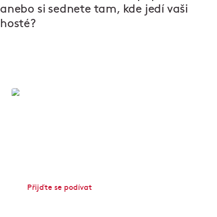
anebo si sednete tam, kde jedí vaši
hosté?
Vítejte v Ambiente
Už 30 let tvoříme místa, kde se dobře jí a ještě lépe
tráví čas. V našich restauracích potkáte lidi, kteří
věří, že skvělý gastronomický zážitek dělají nejen
kvalitní suroviny, ale hlavně nadšení a radost.
Přijďte se podívat