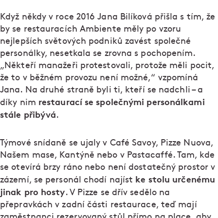
Když někdy v roce 2016 Jana Bilíková přišla s tím, že
by se restauracích Ambiente měly po vzoru
nejlepších světových podniků zavést společné
personálky, nesetkala se zrovna s pochopením.
„Někteří manažeři protestovali, protože měli pocit,
že to v běžném provozu není možné,“ vzpomíná
Jana. Na druhé straně byli ti, kteří se nadchli – a
restaurací se společnými personálkami
díky nim
stále přibývá
.
Týmové snídaně se ujaly v Café Savoy, Pizze Nuova,
Našem mase, Kantýně nebo v Pastacaffé. Tam, kde
se otevírá brzy ráno nebo není dostatečný prostor v
ke stolu určenému
zázemí, se personál chodí najíst
jinak pro hosty
. V Pizze se dřív sedělo na
přepravkách v zadní části restaurace, teď mají
zaměstnanci rezervovaný stůl přímo na place, aby