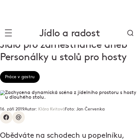
Jídlo a radost
Jídlo pro zaměstnance aneb
Personálky u stolů pro hosty
Práce v gastru
16. září 2019
Autor:
Klára Kvitová
Foto:
Jan Červenka
Obědváte na schodech u popelníku,