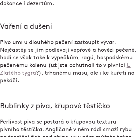
dokonce i dezertům.
Vaření a dušení
Pivo umí u dlouhého pečení zastoupit vývar.
Nejčastěji se jím podlévají vepřové a hovězí pečeně,
hodí se však také k výpečkům, ragú, hospodskému
pečenému kolenu (už jste ochutnali to v pivnici
U
Zlatého tygra
?), trhanému masu, ale i ke kuřeti na
pekáči.
Bublinky z piva, křupavé těstíčko
Perlivost piva se postará o křupavou texturu
pivního těstíčka. Angličané v něm rádi smaží rybu