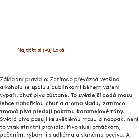
Lokály jsou splněným snem o české hospodě, kde
jsou štamgasti jako doma. Po otevření prvního
Lokálu Dlouhááá v roce 2009 přibylo dalších osm
podniků v Praze, Brně a Plzni. Vaříme poctivě a
čepujeme pivo čerstvé do posledního loku.
Zastavte se na jedno nebo na celý večer.
Najděte si svůj Lokál
Základní pravidlo: Zatímco převážná většina
alkoholu se spolu s bublinkami během vaření
To světlejší dodá masu
vypaří, chuť piva zůstane.
lehce nahořklou chuť a aroma sladu, zatímco
tmavá piva předají pokrmu karamelové tóny.
Světlá piva pasují ke světlému masu a naopak, není
to však striktní pravidlo. Pivo sluší omáčkám,
pečením, rybám i sladkému a slanému pečivu. A