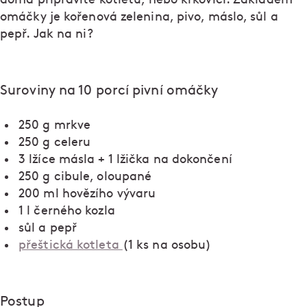
omáčky je kořenová zelenina, pivo, máslo, sůl a
pepř. Jak na ni?
Suroviny na 10 porcí pivní omáčky
250 g mrkve
250 g celeru
3 lžíce másla + 1 lžička na dokončení
250 g cibule, oloupané
200 ml hovězího vývaru
1 l černého kozla
sůl a pepř
přeštická kotleta
(1 ks na osobu)
Postup