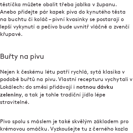
těstíčka můžete obalit třeba jablka v županu.
Anebo přidejte pár kapek piva do kynutého těsta
na buchtu či koláč – pivní kvasinky se postarají o
lepší vykynutí a pečivo bude uvnitř vláčně a zvenčí
křupavé.
Buřty na pivu
Nejen k českému létu patří rychlá, sytá klasika v
podobě buřtů na pivu. Vlastní recepturu vychytali v
notnou dávku
Lokálech: do směsi přidávají i
zeleniny
, a tak je tohle tradiční jídlo lépe
stravitelné.
Pivo spolu s máslem je také skvělým základem pro
krémovou omáčku. Vyzkoušejte tu z černého kozla