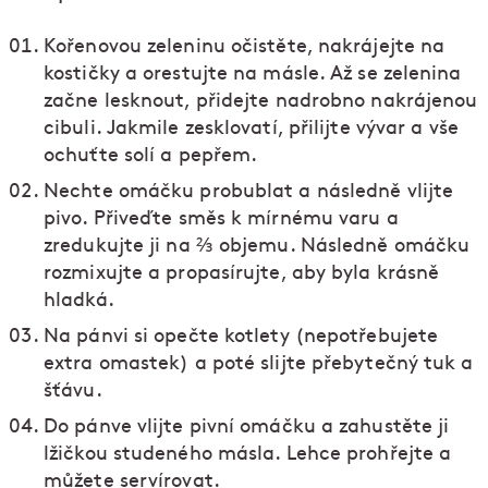
Kořenovou zeleninu očistěte, nakrájejte na
kostičky a orestujte na másle. Až se zelenina
začne lesknout, přidejte nadrobno nakrájenou
cibuli. Jakmile zesklovatí, přilijte vývar a vše
ochuťte solí a pepřem.
Nechte omáčku probublat a následně vlijte
pivo. Přiveďte směs k mírnému varu a
zredukujte ji na ⅔ objemu. Následně omáčku
rozmixujte a propasírujte, aby byla krásně
hladká.
Na pánvi si opečte kotlety (nepotřebujete
extra omastek) a poté slijte přebytečný tuk a
šťávu.
Do pánve vlijte pivní omáčku a zahustěte ji
lžičkou studeného másla. Lehce prohřejte a
můžete servírovat.