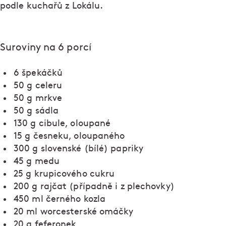
podle kuchařů z Lokálu.
Suroviny na 6 porcí
6 špekáčků
50 g celeru
50 g mrkve
50 g sádla
130 g cibule, oloupané
15 g česneku, oloupaného
300 g slovenské (bílé) papriky
45 g medu
25 g krupicového cukru
200 g rajčat (případně i z plechovky)
450 ml černého kozla
20 ml worcesterské omáčky
20 g feferonek