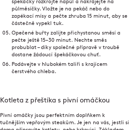
špekáčky rozkrojte napůl a nakrájejte na
půlměsíčky. Vložte je na pekáč nebo do
zapékací mísy a pečte zhruba 15 minut, aby se
částečně vypekl tuk.
Opečené buřty zalijte přichystanou směsí a
pečte ještě 15–30 minut. Nechte směs
probublat – díky společné přípravě v troubě
dostane žádoucí špekáčkovou chuť.
Podávejte v hlubokém talíři s krajícem
čerstvého chleba.
Kotleta z přeštíka s pivní omáčkou
Pivní omáčky jsou perfektním doplňkem k
tučnějším vepřovým steakům. Je jen na vás, jestli si
doma připravíte kotletu, nebo krkovici. Základem