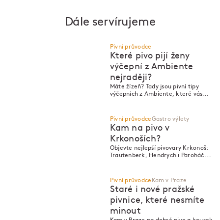
Dále servírujeme
Pivní průvodce
Které pivo pijí ženy
výčepní z Ambiente
nejraději?
P
P
Máte žízeň? Tady jsou pivní tipy
výčepních z Ambiente, které vás
nejen v létě osvěží!
Pivní průvodce
Gastro výlety
Kam na pivo v
Krkonoších?
Objevte nejlepší pivovary Krkonoš:
P
P
Trautenberk, Hendrych i Paroháč.
Kudy dál vede krkonošská pivní
stezka?
Pivní průvodce
Kam v Praze
Staré i nové pražské
pivnice, které nesmíte
minout
P
P