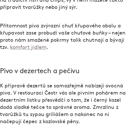
na tradiční fish and chips, vy v něm můžete takto
připravit tvarůžky nebo jiný sýr.
Přítomnost piva zvýrazní chuť křupavého obalu a
křupavost zase probudí vaše chuťové buňky – nejen
proto nám smažené pokrmy tolik chutnají a bývají
tzv.
komfort jídlem
.
Pivo v dezertech a pečivu
K přípravě dezertů se samozřejmě nabízejí ovocná
piva. V restauraci Čestr vás ale pivním pohárem na
dezertním lístku přesvědčí o tom, že i černý kozel
dodá sladké tečce to správné aroma. Zmrzlinu z
tvarůžků tu sypou griliášem a nakonec na ni
načepují čepec z kozlovské pěny.