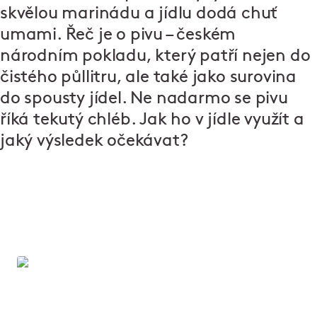
skvělou marinádu
a jídlu dodá chuť
umami. Řeč je o pivu – českém
národním pokladu, který patří nejen do
čistého půllitru, ale také jako surovina
do spousty jídel. Ne nadarmo se pivu
říká tekutý chléb. Jak ho v jídle využít a
jaký výsledek očekávat?
Lokál: Poctivá hospoda a pivo jako
křen