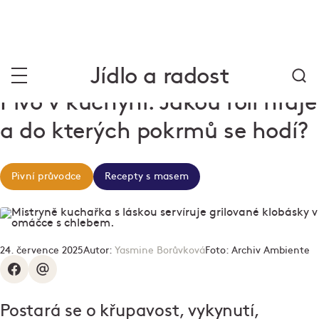
Jídlo a radost
Pivo v kuchyni. Jakou roli hraje
a do kterých pokrmů se hodí?
Pivní průvodce
Recepty s masem
24. července 2025
Autor:
Yasmine Borůvková
Foto:
Archiv Ambiente
Postará se o křupavost, vykynutí,