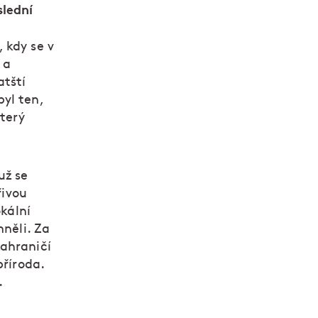
slední
 kdy se v
 a
atští
yl ten,
který
už se
řivou
okální
mněli. Za
zahraničí
příroda.
.