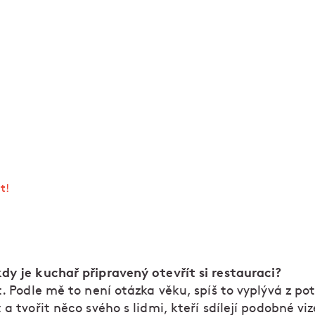
staurace i pekárna v Podskalí
a pravém břehu Vltavy vaříme bez pozlátka, pečem
váskový chleba a čepujeme poctivě ošetřené pivo. Z
elá, od čumáčku po ocásek – to má pod palcem šéf
šetečka.
Kuchyně se tu potkává s pekárnou
: smažím
ecyklujeme včerejší chleba a nebojíme se experimen
ichelinských komisařů jsme si vysoužili ocenění Bi
t!
dy je kuchař připravený otevřít si restauraci?
t. Podle mě to není otázka věku, spíš to vyplývá z po
 a tvořit něco svého s lidmi, kteří sdílejí podobné vi