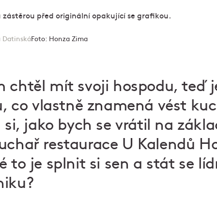
 Datinská
Foto:
Honza Zima
 chtěl mít svoji hospodu, teď je
ju, co vlastně znamená vést ku
 si, jako bych se vrátil na zákla
kuchař restaurace U Kalendů H
 to je splnit si sen a stát se lí
niku?