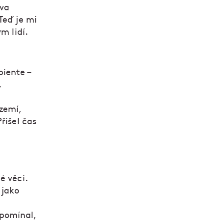
iva
Teď je mi
m lidí.
iente –
.
e
zemí,
řišel čas
é věci.
 jako
pomínal,