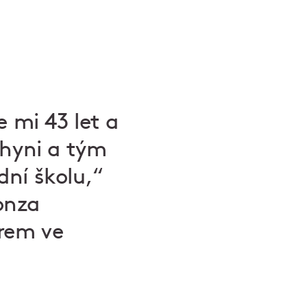
 mi 43 let a
chyni a tým
dní školu,“
onza
drem ve