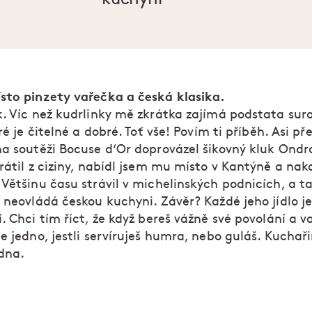
sto pinzety vařečka a česká klasika.
k. Víc než kudrlinky mě zkrátka zajímá podstata sur
eré je čitelné a dobré. Toť vše! Povím ti příběh. Asi př
na soutěži Bocuse d‘Or doprovázel šikovný kluk Ondr
rátil z ciziny, nabídl jsem mu místo v Kantýně a na
 Většinu času strávil v michelinských podnicích, a t
 neovládá českou kuchyni. Závěr? Každé jeho jídlo j
. Chci tím říct, že když bereš vážně své povolání a va
e jedno, jestli servíruješ humra, nebo guláš. Kuchaři
dna.