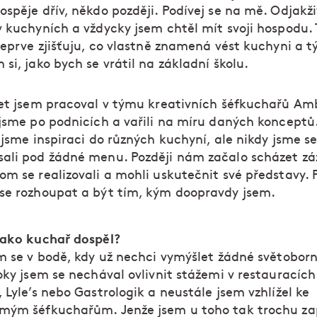
spěje dřív, někdo později. Podívej se na mě. Odjakž
v kuchyních a vždycky jsem chtěl mít svoji hospodu. 
teprve zjišťuju, co vlastně znamená vést kuchyni a tý
si, jako bych se vrátil na základní školu.
let jsem pracoval v týmu kreativních šéfkuchařů Amb
 jsme po podnicích a vařili na míru daných konceptů
 jsme inspiraci do různých kuchyní, ale nikdy jsme s
ali pod žádné menu. Později nám začalo scházet zá
m se realizovali a mohli uskutečnit své představy. P
se rozhoupat a být tím, kým doopravdy jsem.
jako kuchař dospěl?
em se v bodě, kdy už nechci vymýšlet žádné světoborn
oky jsem se nechával ovlivnit stážemi v restauracích
 Lyle’s nebo Gastrologik a neustále jsem vzhlížel ke
mým šéfkuchařům. Jenže jsem u toho tak trochu za