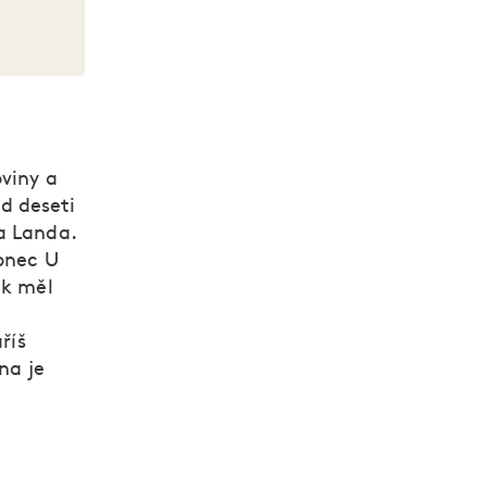
oviny a
ed deseti
a Landa.
konec U
ak měl
e
říš
na je