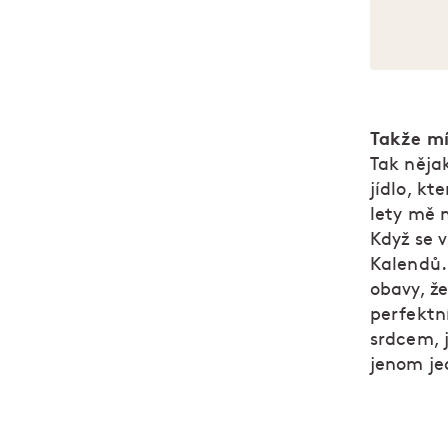
Takže mí
Tak něja
jídlo, kt
lety mě 
Když se v
Kalendů.
obavy, že
perfektní
srdcem, j
jenom je