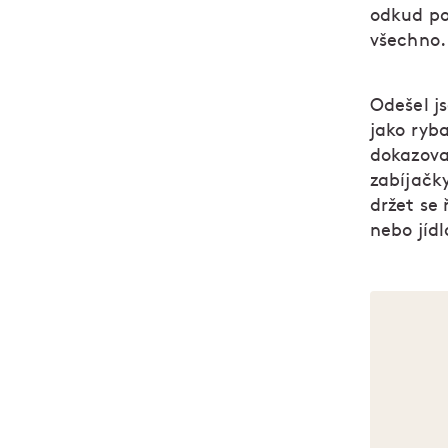
odkud po
všechno.
Odešel j
jako ryb
dokazovat
zabíjačk
držet se 
nebo jídl