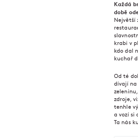
Každá br
době ode
Největší
restaura
slavnost
krabi v 
kdo dal 
kuchař d
Od té do
dívají na
zeleninu,
zdroje, v
tenhle v
a vozí si
Ta nás k