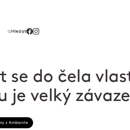
Hledat
t se do čela vla
 je velký závaz
ry z Ambiente