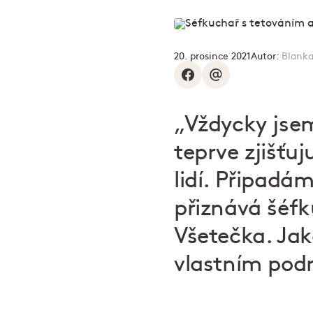
20. prosince 2021
Autor:
Blanka
„Vždycky jsem
teprve zjišťu
lidí. Připadám
přiznává šéf
Všetečka. Jaké
vlastním pod