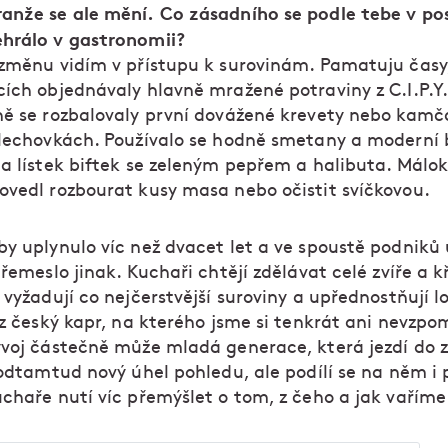
anže se ale mění. Co zásadního se podle tebe v po
hrálo v gastronomii?
 změnu vidím v přístupu k surovinám. Pamatuju časy,
cích objednávaly hlavně mražené potraviny z C.I.P.Y.
ně se rozbalovaly první dovážené krevety nebo kamč
plechovkách. Používalo se hodně smetany a moderní b
na lístek biftek se zeleným pepřem a halibuta. Málo
ovedl rozbourat kusy masa nebo očistit svíčkovou.
by uplynulo víc než dvacet let a ve spoustě podniků 
 řemeslo jinak. Kuchaři chtějí zdělávat celé zvíře a k
 vyžadují co nejčerstvější suroviny a upřednostňují l
iz český kapr, na kterého jsme si tenkrát ani nevzpo
ývoj částečně může mladá generace, která jezdí do 
 odtamtud nový úhel pohledu, ale podílí se na něm i 
uchaře nutí víc přemýšlet o tom, z čeho a jak vaříme