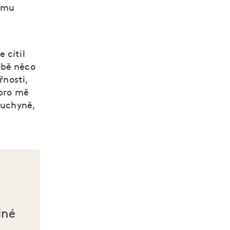
tomu
 cítil
obě něco
řnosti,
 pro mě
kuchyně,
iné