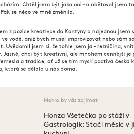
cházím. Chtěl jsem být jako oni – a obětoval jsem 
 Pak se něco ve mně změnilo.
sem z pozice kreativce do Kantýny a najednou jsem se
a ve vodě, aniž bych musel improvizovat nebo sám s
. Uvědomil jsem si, že tohle jsem já – řezničina, vnit
y. Jasně, chci být kreativní, ale mnohem cennější je
řemesla a tradice, ať už se tím myslí poctivá česká 
a, která se dělala u nás doma.
Mohlo by vás zajímat
Honza Všetečka po stáži v
Gastrologik: Stačí měsíc v j
kuchyni