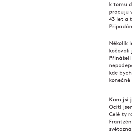
k tomu do
pracuju 
43 let a 
Připadám 
Několik 
kočovali
Přinášeli
nepodeps
kde bycho
konečně 
Kam jsi 
Ocitl js
Celé ty r
Frantzén,
světozná