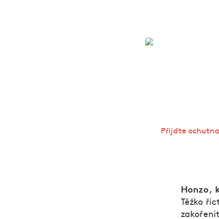
U Kalendů: Re
N
k
c
V
r
m
Přijďte ochutna
Honzo, k
Těžko říc
zakořenit