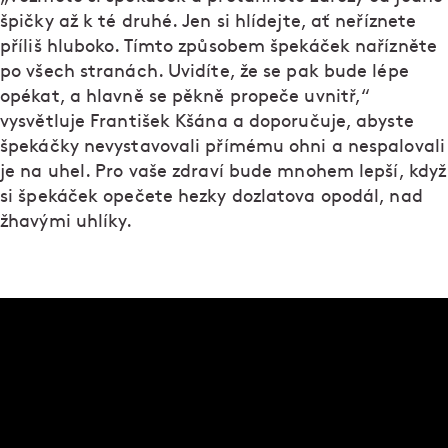
špičky až k té druhé. Jen si hlídejte, ať neříznete
příliš hluboko. Tímto způsobem špekáček nařízněte
po všech stranách. Uvidíte, že se pak bude lépe
opékat, a hlavně se pěkně propeče uvnitř,“
vysvětluje František Kšána a doporučuje, abyste
špekáčky nevystavovali přímému ohni a nespalovali
je na uhel. Pro vaše zdraví bude mnohem lepší, když
si špekáček opečete hezky dozlatova opodál, nad
žhavými uhlíky.