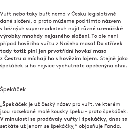
Vuřt nebo taky buřt nemá v Česku legislativně
dané složení, a proto můžeme pod tímto názvem
různé uzenářské
v běžných supermarketech najít
výrobky mnohdy nejasného složení
. To ale není
Do střívek
případ hovězího vuřtu z Našeho masa!
tady totiž plní jen prvotřídní hovězí maso
z Čestru a míchají ho s hovězím lojem.
Stejně jako
špekáček si ho nejvíce vychutnáte opečenýna ohni.
Špekáček
Špekáček
„
je už český název pro vuřt, ve kterém
jsou rozsekané malé kousky špeku – proto špekáček.
V minulosti se prodávaly vuřty i špekáčky
, dnes se
setkáte už jenom se špekáčky,“ objasňuje Fanda.