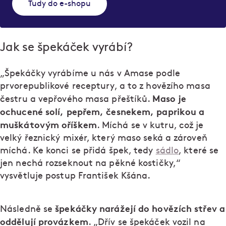
Tudy do e-shopu
Jak se špekáček vyrábí?
„Špekáčky vyrábíme u nás v Amase podle
prvorepublikové receptury, a to z hovězího masa
Maso je
čestru a vepřového masa přeštíků.
ochucené solí, pepřem, česnekem, paprikou a
muškátovým oříškem
. Míchá se v kutru, což je
velký řeznický mixér, který maso seká a zároveň
míchá. Ke konci se přidá špek, tedy
sádlo
, které se
jen nechá rozseknout na pěkné kostičky,“
vysvětluje postup František Kšána.
špekáčky narážejí do hovězích střev a
Následně se
oddělují provázkem
. „Dřív se špekáček vozil na