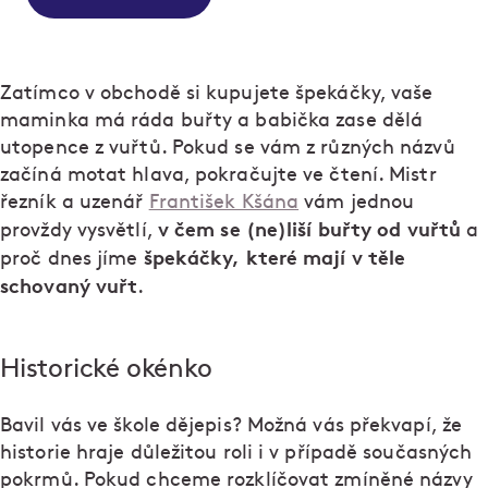
Zatímco v obchodě si kupujete špekáčky, vaše
maminka má ráda buřty a babička zase dělá
utopence z vuřtů. Pokud se vám z různých názvů
začíná motat hlava, pokračujte ve čtení. Mistr
řezník a uzenář
František Kšána
vám jednou
v čem se (ne)liší buřty od vuřtů
provždy vysvětlí,
a
špekáčky, které mají v těle
proč dnes jíme
schovaný vuřt
.
Historické okénko
Bavil vás ve škole dějepis? Možná vás překvapí, že
historie hraje důležitou roli i v případě současných
pokrmů. Pokud chceme rozklíčovat zmíněné názvy