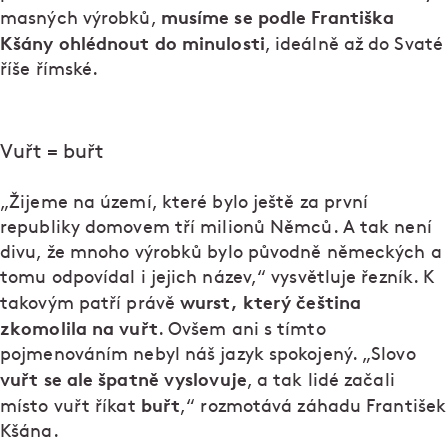
musíme se podle Františka
masných výrobků,
Kšány ohlédnout do minulosti
, ideálně až do Svaté
říše římské.
Vuřt = buřt
„Žijeme na území, které bylo ještě za první
republiky domovem tří milionů Němců. A tak není
divu, že mnoho výrobků bylo původně německých a
tomu odpovídal i jejich název,“ vysvětluje řezník. K
wurst, který čeština
takovým patří právě
zkomolila na vuřt
. Ovšem ani s tímto
pojmenováním nebyl náš jazyk spokojený. „Slovo
vuřt se ale špatně vyslovuje
, a tak lidé začali
buřt
místo vuřt říkat
,“ rozmotává záhadu František
Kšána.