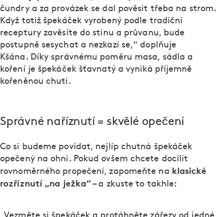
čundry a za provázek se dal pověsit třeba na strom.
Když totiž špekáček vyrobený podle tradiční
receptury zavěsíte do stínu a průvanu, bude
postupně sesychat a nezkazí se,“ doplňuje
Kšána. Díky správnému poměru masa, sádla a
koření je špekáček šťavnatý a vyniká příjemně
kořeněnou chutí.
Správné naříznutí = skvělé opečení
Co si budeme povídat, nejlíp chutná špekáček
opečený na ohni. Pokud ovšem chcete docílit
klasické
rovnoměrného propečení, zapomeňte na
rozříznutí „na ježka“
– a zkuste to takhle:
„Vezměte si špekáček a protáhněte zářezy od jedné