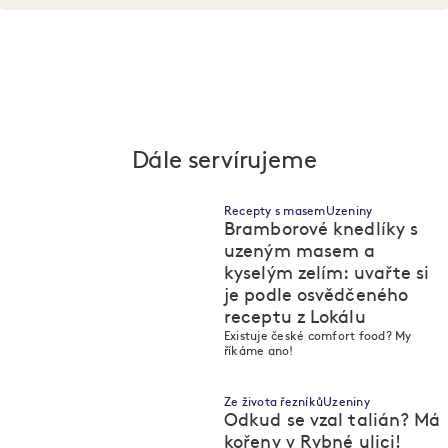
Dále servírujeme
Recepty s masem
Uzeniny
Bramborové knedlíky s
uzeným masem a
kyselým zelím: uvařte si
je podle osvědčeného
M
M
receptu z Lokálu
Existuje české comfort food? My
říkáme ano!
Ze života řezníků
Uzeniny
Odkud se vzal talián? Má
kořeny v Rybné ulici!