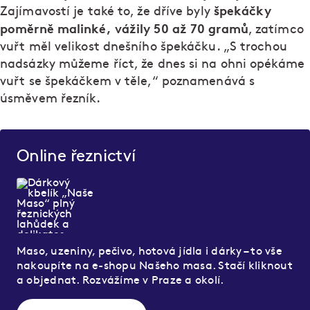
špekáčky
Zajímavostí je také to, že dříve byly
poměrně malinké, vážily 50 až 70 gramů
, zatímco
vuřt měl velikost dnešního špekáčku. „S trochou
nadsázky můžeme říct, že dnes si na ohni opékáme
vuřt se špekáčkem v těle,“ poznamenává s
úsměvem řezník.
Online řeznictví
Maso, uzeniny, pečivo, hotová jídla i dárky – to vše
nakoupíte na e-shopu Našeho masa. Stačí kliknout
a objednat. Rozvážíme v Praze a okolí.