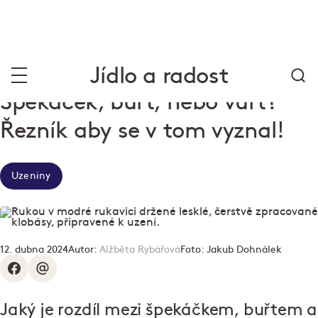
Jídlo a radost
Špekáček, buřt, nebo vuřt?
Řezník aby se v tom vyznal!
Uzeniny
12. dubna 2024
Autor:
Alžběta Rybářová
Foto:
Jakub Dohnálek
Jaký je rozdíl mezi špekáčkem, buřtem a