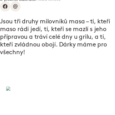
Jsou tři druhy milovníků masa – ti, kteří
maso rádi jedí, ti, kteří se mazlí s jeho
přípravou a tráví celé dny u grilu, a ti,
kteří zvládnou obojí. Dárky máme pro
všechny!
Online řeznictví
Maso, uzeniny, pečivo, hotová jídla i dárky – to vše