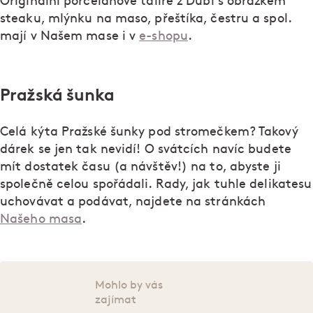
Originální porcelánové talíře z Dubí s obrázkem
steaku, mlýnku na maso, přeštíka, čestru a spol.
mají v Našem mase i v
e-shopu
.
Pražská šunka
Celá kýta Pražské šunky pod stromečkem? Takový
dárek se jen tak nevidí! O svátcích navíc budete
mít dostatek času (a návštěv!) na to, abyste ji
společně celou spořádali. Rady, jak tuhle delikatesu
uchovávat a podávat, najdete na stránkách
Našeho masa
.
Mohlo by vás
zajímat