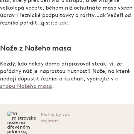
stůl, který přes den visí u stropu, a servíruje se
velkolepá večeře, během níž ochutnáte maso všech
úprav i řeznické podpultovky a rarity. Jak Večeři od
řezníka pořídit, zjistíte
zde
.
Nože z Našeho masa
Každý, kdo někdy doma připravoval steak, ví, že
pořádný nůž je naprostou nutností! Nože, na které
nedají dopustit řezníci a kuchaři, vybírejte v
e-
shopu Našeho masa
.
Mohlo by vás
zajímat