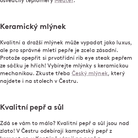
osvědčily teploměry
Meater
.
Keramický mlýnek
Kvalitní a dražší mlýnek může vypadat jako luxus,
ale pro správné mletí pepře je zcela zásadní.
Protože opepřit si prvotřídní rib eye steak pepřem
ze sáčku je hřích! Vybírejte mlýnky s keramickou
mechanikou. Zkuste třeba
Český mlýnek
, který
najdete i na stolech v Čestru.
Kvalitní pepř a sůl
Zdá se vám to málo? Kvalitní pepř a sůl jsou nad
zlato! V Čestru odebírají kampotský pepř z