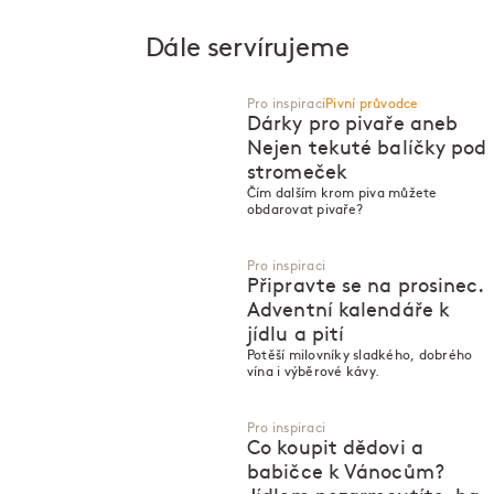
Dále servírujeme
Pro inspiraci
Pivní průvodce
Dárky pro pivaře aneb
Nejen tekuté balíčky pod
stromeček
P
P
Čím dalším krom piva můžete
obdarovat pivaře?
Pro inspiraci
Připravte se na prosinec.
Adventní kalendáře k
jídlu a pití
Potěší milovníky sladkého, dobrého
vína i výběrové kávy.
Pro inspiraci
Co koupit dědovi a
babičce k Vánocům?