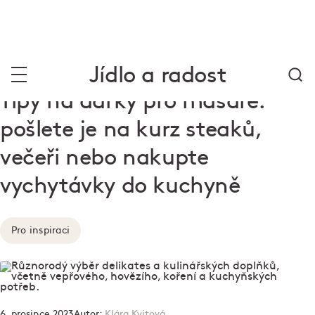
Jídlo a radost
Tipy na dárky pro masaře:
pošlete je na kurz steaků,
večeři nebo nakupte
vychytávky do kuchyně
Pro inspiraci
6. prosince 2023
Autor:
Klára Kvitová