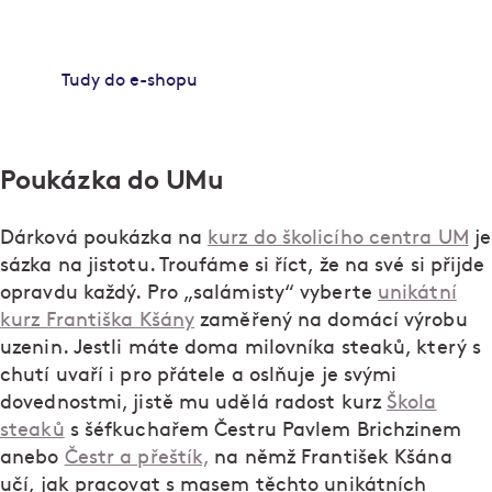
nakoupíte na e-shopu Našeho masa. Stačí kliknout
a objednat. Rozvážíme v Praze a okolí.
Tudy do e-shopu
Poukázka do UMu
Dárková poukázka na
kurz do školicího centra UM
je
sázka na jistotu. Troufáme si říct, že na své si přijde
opravdu každý. Pro „salámisty“ vyberte
unikátní
kurz Františka Kšány
zaměřený na domácí výrobu
uzenin. Jestli máte doma milovníka steaků, který s
chutí uvaří i pro přátele a oslňuje je svými
dovednostmi, jistě mu udělá radost kurz
Škola
steaků
s šéfkuchařem Čestru Pavlem Brichzinem
anebo
Čestr a přeštík,
na němž František Kšána
učí, jak pracovat s masem těchto unikátních