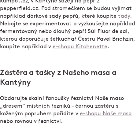
kampot.cz, v Kantýně sázejí na pepř z
pepperfield.cz. Pod stromečkem se budou vyjímat
například dárkové sady pepřů, které koupíte
tady
.
Nebojte se experimentovat a vyzkoušejte například
fermentovaný nebo dlouhý pepř! Sůl Fluor de sal,
kterou doporučuje šéfkuchař Čestru Pavel Brichzin,
koupíte například v
e-shopu Kitchenette
.
Zástěra a tašky z Našeho masa a
Kantýny
Obdarujte skalní fanoušky řeznictví Naše maso
„dresem“ místních řezníků – černou zástěru s
koženým popruhem pořídíte v
e-shopu Naše maso
nebo rovnou v řeznictví.