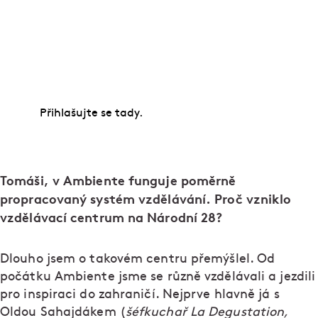
Naučte se vybrat a připravit maso, péct chleba,
krájet nebo dochucovat. Zkušení odborníci vám
předají spoustu cenných rad, osvědčených tipů i
tajných triků.
Přihlašujte se tady.
Tomáši, v Ambiente funguje poměrně
propracovaný systém vzdělávání. Proč vzniklo
vzdělávací centrum na Národní 28?
Dlouho jsem o takovém centru přemýšlel. Od
počátku Ambiente jsme se různě vzdělávali a jezdili
pro inspiraci do zahraničí. Nejprve hlavně já s
Oldou Sahajdákem (
šéfkuchař La Degustation,