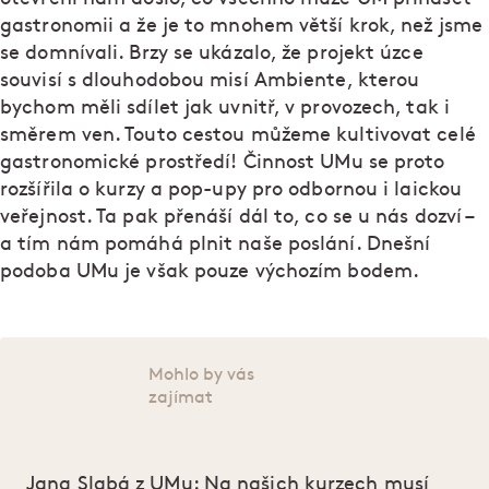
gastronomii a že je to mnohem větší krok, než jsme
se domnívali. Brzy se ukázalo, že projekt úzce
souvisí s dlouhodobou misí Ambiente, kterou
bychom měli sdílet jak uvnitř, v provozech, tak i
směrem ven. Touto cestou můžeme kultivovat celé
gastronomické prostředí! Činnost UMu se proto
rozšířila o kurzy a pop-upy pro odbornou i laickou
veřejnost. Ta pak přenáší dál to, co se u nás dozví –
a tím nám pomáhá plnit naše poslání. Dnešní
podoba UMu je však pouze výchozím bodem.
Mohlo by vás
zajímat
Jana Slabá z UMu: Na našich kurzech musí