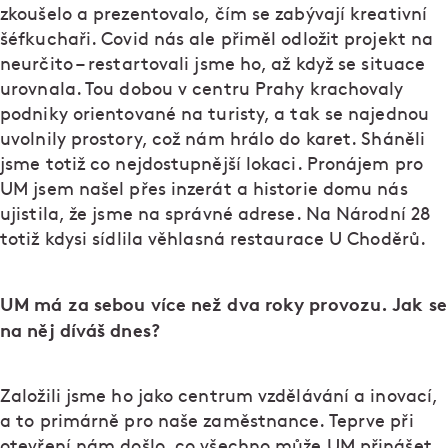
zkoušelo a prezentovalo, čím se zabývají kreativní
šéfkuchaři. Covid nás ale přiměl odložit projekt na
neurčito – restartovali jsme ho, až když se situace
urovnala. Tou dobou v centru Prahy krachovaly
podniky orientované na turisty, a tak se najednou
uvolnily prostory, což nám hrálo do karet. Sháněli
jsme totiž co nejdostupnější lokaci. Pronájem pro
UM jsem našel přes inzerát a historie domu nás
ujistila, že jsme na správné adrese. Na Národní 28
totiž kdysi sídlila věhlasná restaurace U Choděrů.
UM má za sebou více než dva roky provozu. Jak se
na něj díváš dnes?
Založili jsme ho jako centrum vzdělávání a inovací,
a to primárně pro naše zaměstnance. Teprve při
otevření nám došlo, co všechno může UM přinášet