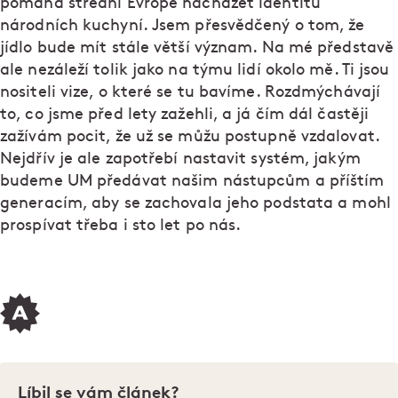
pomáhá střední Evropě nacházet identitu
národních kuchyní. Jsem přesvědčený o tom, že
jídlo bude mít stále větší význam. Na mé představě
ale nezáleží tolik jako na týmu lidí okolo mě. Ti jsou
nositeli vize, o které se tu bavíme. Rozdmýchávají
to, co jsme před lety zažehli, a já čím dál častěji
zažívám pocit, že už se můžu postupně vzdalovat.
Nejdřív je ale zapotřebí nastavit systém, jakým
budeme UM předávat našim nástupcům a příštím
generacím, aby se zachovala jeho podstata a mohl
prospívat třeba i sto let po nás.
Líbil se vám článek?