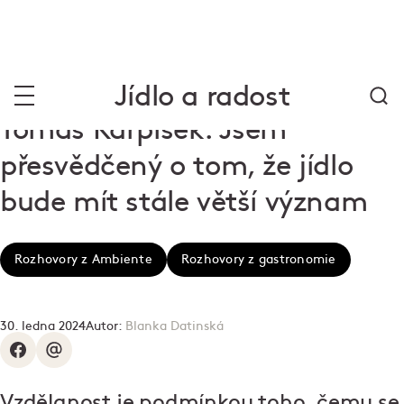
Jídlo a radost
Tomáš Karpíšek: Jsem
přesvědčený o tom, že jídlo
bude mít stále větší význam
Rozhovory z Ambiente
Rozhovory z gastronomie
30. ledna 2024
Autor:
Blanka Datinská
Vzdělanost je podmínkou toho, čemu se