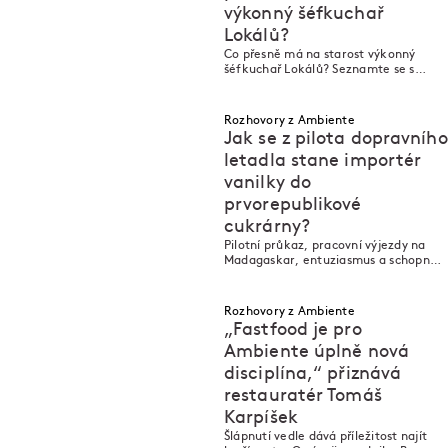
výkonný šéfkuchař
Lokálů?
M
M
Co přesně má na starost výkonný
šéfkuchař Lokálů? Seznamte se s
Liborem Baďurou!
Rozhovory z Ambiente
Jak se z pilota dopravního
letadla stane importér
vanilky do
prvorepublikové
M
M
cukrárny?
Pilotní průkaz, pracovní výjezdy na
Madagaskar, entuziasmus a schopnost
navázat kontakt s místními pěstiteli.
Jak složité je dostat do Česka
prémiovou vanilku?
Rozhovory z Ambiente
„Fastfood je pro
Ambiente úplně nová
disciplína,“ přiznává
restauratér Tomáš
M
M
Karpíšek
Šlápnutí vedle dává příležitost najít