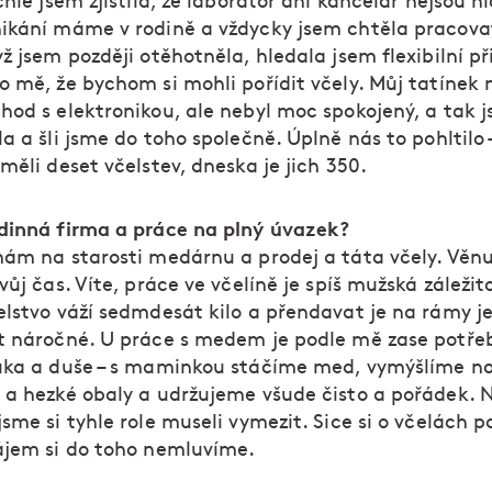
chle jsem zjistila, že laboratoř ani kancelář nejsou ni
ikání máme v rodině a vždycky jsem chtěla pracova
ž jsem později otěhotněla, hledala jsem flexibilní př
 mě, že bychom si mohli pořídit včely. Můj tatínek 
hod s elektronikou, ale nebyl moc spokojený, a tak 
a a šli jsme do toho společně. Úplně nás to pohltilo 
měli deset včelstev, dneska je jich 350.
dinná firma a práce na plný úvazek?
mám na starosti medárnu a prodej a táta včely. Věnu
vůj čas. Víte, práce ve včelíně je spíš mužská záležito
elstvo váží sedmdesát kilo a přendavat je na rámy je
t náročné. U práce s medem je podle mě zase potře
uka a duše – s maminkou stáčíme med, vymýšlíme n
 a hezké obaly a udržujeme všude čisto a pořádek. 
sme si tyhle role museli vymezit. Sice si o včelách 
ájem si do toho nemluvíme.