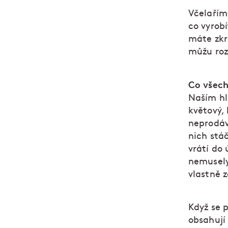
Včelaříme
co vyrobí
máte zkr
můžu roz
Co všech
Naším hl
květový, 
neprodáv
nich stáč
vrátí do
nemusely
vlastně 
Když se 
obsahují