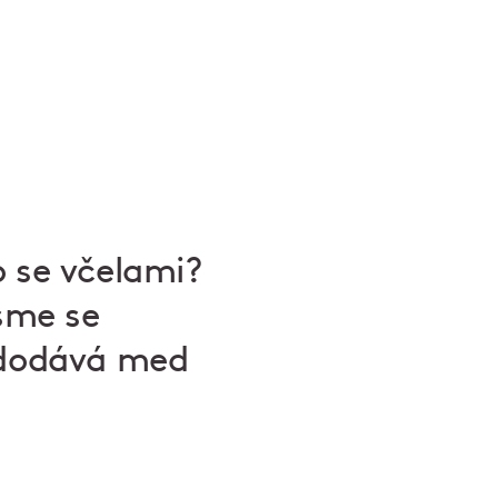
o se včelami?
jsme se
á dodává med