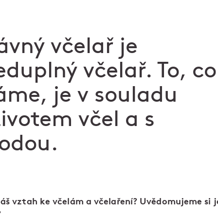
ávný včelař je
eduplný včelař. To, co
áme, je v souladu
životem včel a s
rodou.
náš vztah ke včelám a včelaření? Uvědomujeme si j
?