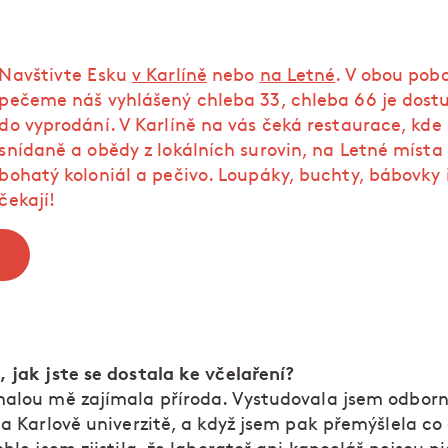
Navštivte Esku
v Karlíně
nebo
na Letné
. V obou pob
pečeme náš vyhlášený chleba 33, chleba 66 je dost
do vyprodání. V Karlíně na vás čeká restaurace, kde
snídaně a obědy z lokálních surovin, na Letné místa 
bohatý koloniál a pečivo. Loupáky, buchty, bábovky 
čekají!
 jak jste se dostala ke včelaření?
malou mě zajímala příroda. Vystudovala jsem odbor
na Karlově univerzitě, a když jsem pak přemýšlela co 