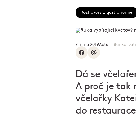
Rozhovory z gastronomie
7. října 2019
Autor:
Blanka Dat
Dá se včelaře
A proč je tak
včelařky Kate
do restaurace