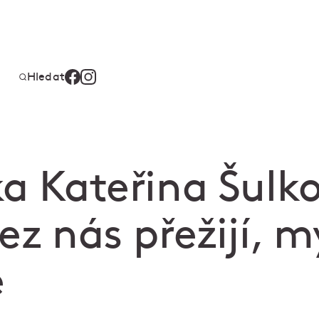
Hledat
a Kateřina Šulk
ez nás přežijí, m
e