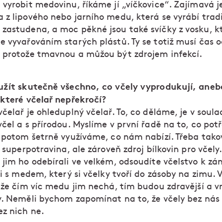
vyrobit medovinu, říkáme jí „víčkovice“. Zajímavá je
 z lipového nebo jarního medu, která se vyrábí trad
zastudena, a moc pěkné jsou také svíčky z vosku, k
e vyvařováním starých plástů. Ty se totiž musí čas 
 protože tmavnou a můžou být zdrojem infekcí.
užít skutečně všechno, co včely vyprodukují, aneb
 které včelař nepřekročí?
čelař je ohleduplný včelař. To, co děláme, je v soula
čel a s přírodou. Myslíme v první řadě na to, co pot
ž potom šetrně využíváme, co nám nabízí. Třeba takov
o superpotravina, ale zároveň zdroj bílkovin pro včely.
jim ho odebírali ve velkém, odsoudíte včelstvo k zán
 i s medem, který si včelky tvoří do zásoby na zimu. 
, že čím víc medu jim nechá, tím budou zdravější a v
y. Neměli bychom zapomínat na to, že včely bez nás p
ez nich ne.