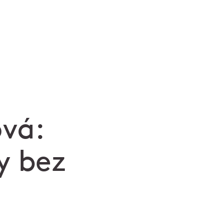
ová:
y bez