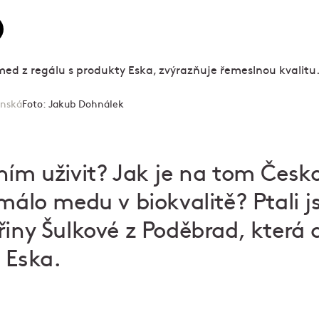
inská
Foto:
Jakub Dohnálek
ním uživit? Jak je na tom Česk
 málo medu v biokvalitě? Ptali 
řiny Šulkové z Poděbrad, kter
 Eska.