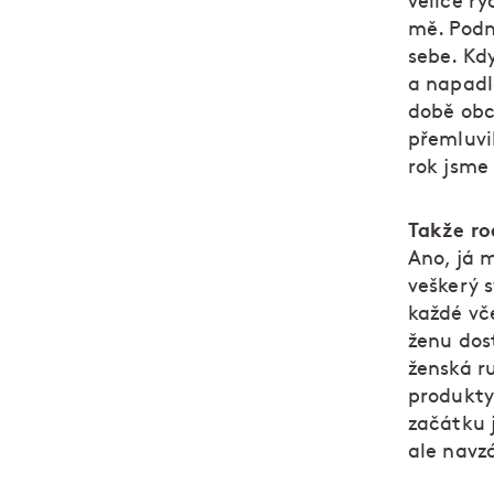
velice ry
mě. Podn
sebe. Kdy
a napadlo
době obc
přemluvil
rok jsme 
Takže ro
Ano, já 
veškerý s
každé vč
ženu dos
ženská r
produkty
začátku j
ale navz