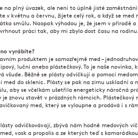
 na plný úvazek, ale není to úplně jisté zaměstnání 
te v květnu a červnu, žijete celý rok, a když se med 
átka smůlu. Naopak výhodou je, že jsem v přírodě a 
vrhnout práci tak, aby mi zbylo dost času na rodinu
no vyrábíte?
avním produktem je samozřejmě med – jednodruhov
lipový, luční anebo plástečkový. To je naše novinka, 
á všude. Běžně se plásty odvíčkují a pomocí medom
í med do sklenic. Plásty se pak na zimu uskladní a n
 úlu, aby se včelkám ušetřila energeticky náročná pr
 je znovu stavět v prázdných rámcích. Plástečkový 
zavíčkovaný med, který se vyloupne a prodává i s r
plásty odvíčkovávají, zbývá nám hodně medových víč
 med, vosk a propolis a ze kterých teď s kamarádkou