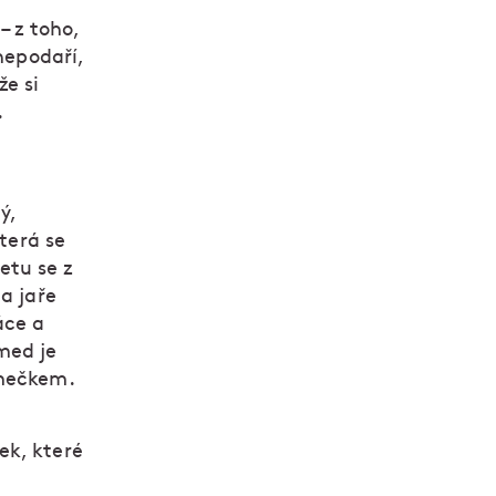
– z toho,
nepodaří,
že si
.
ý,
která se
etu se z
a jaře
áce a
med je
ámečkem.
ek, které