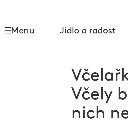
Menu
Jídlo a radost
Včelařk
Včely b
nich n