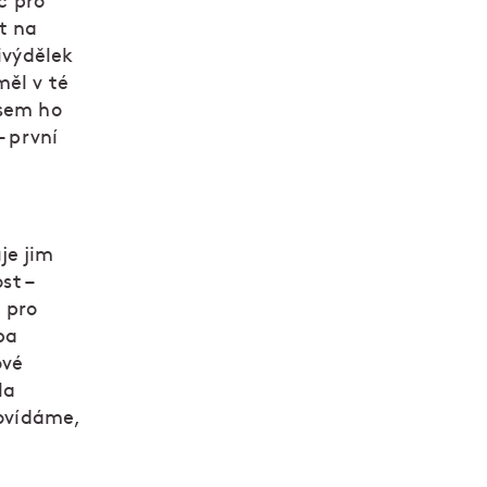
c pro
t na
ivýdělek
měl v té
jsem ho
– první
je jim
st –
 pro
ba
ové
Na
povídáme,