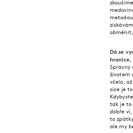
zkoušíme 
medovina
metodou 
získávám
obměnit,
Dá se vy
hranice,
Správný v
životem v
včela, a
sice je t
Kdybyste 
tak je to
dobře ví
to zpátk
ale my b