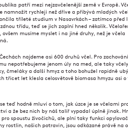
publika patří mezi nejzavčelenější země v Evropě. Vč
 namnožit rychleji než dříve a přibývá mladých včel
ončila tříleté studium v Nasavrkách – zatímco před l
zdnou třídu, teď se jich zaplní hned několik. Včelaře
, ovšem musíme myslet i na jiné druhy, než je včela
ná.
Čechách najdeme asi 600 druhů včel. Pro zachován
mu nepotřebujeme jenom úly na med, ale taky včel
y, čmeláky a další hmyz a toho bohužel rapidně ubý
h třicet let klesla celosvětově biomasa hmyzu asi o 
 se teď hodně mluví o tom, jak úzce je se včelami pr
ví a že bez nich by náš talíř vypadal úplně jinak. H
pro spoustu živočichů, ale plní taky funkci opylovač
ny rostlin, našich potravin, jsou odkázané právě na 