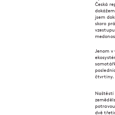
Česká re
dokážeme
jsem dok
skoro prá
vzestupu
medonos
Jenom v 
ekosysté
samotářk
posledníc
čtvrtiny.
Naštěstí
zemědělst
potravou 
dvě třeti