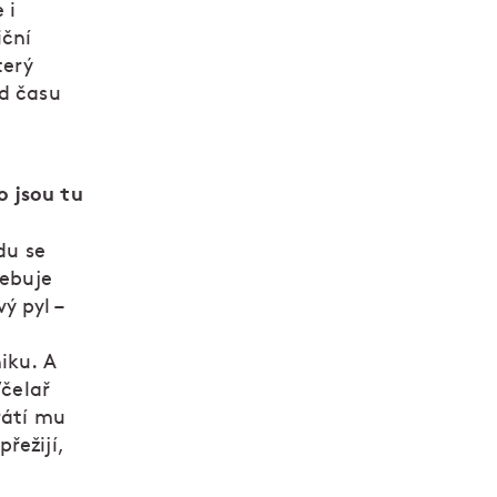
 i
iční
terý
od času
o jsou tu
du se
řebuje
ý pyl –
iku. A
Včelař
rátí mu
řežijí,