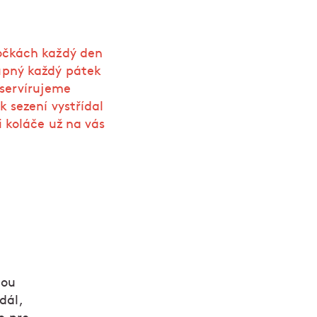
očkách každý den
upný každý pátek
 servírujeme
k sezení vystřídal
i koláče už na vás
nou
dál,