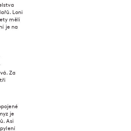
elstva
ařů. Loni
ety měli
ní je na
í
y
vá. Za
tři
opojené
myz je
ů. Asi
opylení