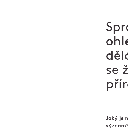
Spr
ohl
děl
se 
pří
Jaký je 
význam