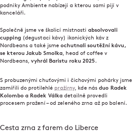
podniky Ambiente nabízejí a kterou sami pijí v
kanceláři.
absolvovali
Společně jsme ve školicí místnosti
cupping
(degustaci kávy) ikonických káv z
ochutnali soutěžní kávu,
Nordbeans a také jsme
se kterou Jakub Smolka
, head of coffee v
vyhrál Baristu roku 2025
Nordbeans,
.
S probuzenými chuťovými i čichovými pohárky jsme
duo Radek
zamířili do protilehlé
pražírny
, kde nás
Kolombo a Radek Válka
detailně provedli
procesem pražení – od zeleného zrna až po balení.
Cesta zrna z farem do Liberce