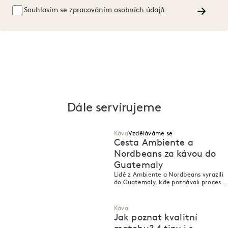
Souhlasím se
zpracováním osobních údajů
.
Dále servírujeme
Káva
Vzděláváme se
Cesta Ambiente a
Nordbeans za kávou do
Guatemaly
M
M
Lidé z Ambiente a Nordbeans vyrazili
do Guatemaly, kde poznávali proces
pěstování výběrové kávy z farmy až
do šálku.
Káva
Jak poznat kvalitní