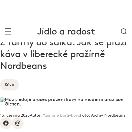
Jídlo a radost
Z farmy do šálku. Jak se praží
káva v liberecké pražírně
Nordbeans
Káva
13. června 2025
Autor:
Yasmine Borůvková
Foto:
Archiv Nordbeans