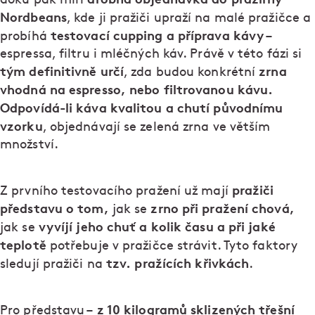
Nordbeans
, kde ji pražiči upraží na malé pražičce a
testovací cupping a příprava kávy
probíhá
–
espressa, filtru i mléčných káv. Právě v této fázi si
tým definitivně určí
zrna
, zda budou konkrétní
vhodná na espresso, nebo filtrovanou kávu.
Odpovídá-li káva kvalitou a chutí původnímu
vzorku
, objednávají se zelená zrna ve větším
množství.
pražiči
Z prvního testovacího pražení už mají
představu o tom,
zrno při pražení chová,
jak se
vyvíjí jeho chuť a kolik času a při jaké
jak se
teplotě
potřebuje v pražičce strávit. Tyto faktory
tzv. pražících křivkách
sledují pražiči na
.
z 10 kilogramů sklizených třešní
Pro představu –