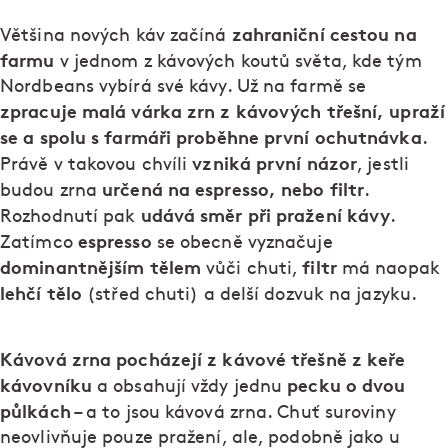
zahraniční cestou na
Většina nových káv začíná
farmu
v jednom z kávových koutů světa, kde tým
Nordbeans vybírá své kávy. Už na farmě se
zpracuje malá várka zrn z kávových třešní, upraží
se a spolu s farmáři proběhne první ochutnávka
.
vzniká první názor
Právě v takovou chvíli
, jestli
určená na espresso, nebo filtr
budou zrna
.
udává směr při pražení kávy
Rozhodnutí pak
.
espresso
Zatímco
se obecně vyznačuje
dominantnějším tělem
filtr
vůči chuti,
má naopak
lehčí tělo
(střed chuti) a delší dozvuk na jazyku.
Kávová zrna pocházejí z kávové třešně z keře
kávovníku
pecku o dvou
a obsahují vždy jednu
půlkách
– a to jsou kávová zrna. Chuť suroviny
neovlivňuje pouze pražení, ale, podobně jako u