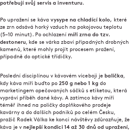
potřebují svůj servis a inventuru
.
vysype na chladící kolo,
Po upražení se káva
které
ze zrn odsává horký vzduch na pokojovou teplotu
míří zrna do tzv.
(5–10 minut). Po ochlazení
destoneru
, kde se várka zbaví případných drobných
kamenů, které mohly projít procesem pražení,
případně do optické třídičky.
balička
Poslední disciplínou v kávovém víceboji je
,
250 g nebo 1 kg
kdy káva míří buďto po
do
marketingem opečovaných sáčků s etiketou, která
vypráví příběh dané kávy. A zatímco kávy míří
téměř ihned na poličky doplňkového prodeje
kavárny a do dalších podniků po celém Česku,
pražič Radek Válka ke konci návštěvy zdůrazňuje, že
nejlepší kondici 14 až 30 dnů od upražení,
káva je v