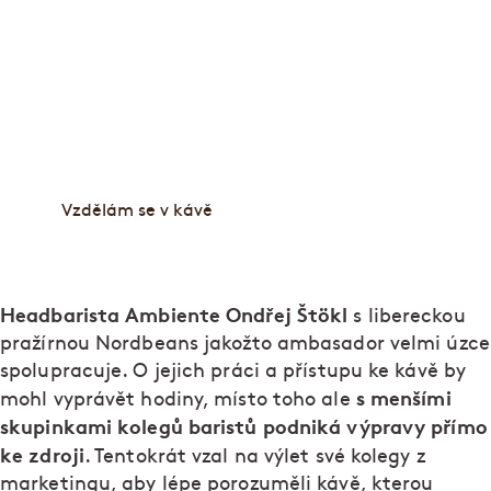
Chcete povýšit z milovníka kávy na vrchního
baristu vaší domácnosti? Přijďte na jeden z kurzů
baristy Ondřeje Štökla. Provede vás kávovou
degustací čili cuppingem, přípravou krémové pěny
nebo filtrované kávy. Vysvětlí vám i to, jak
dosáhnout co nejlepšího výsledku s domácím
kávovarem.
Vzdělám se v kávě
Headbarista Ambiente Ondřej Štökl
s libereckou
pražírnou Nordbeans jakožto ambasador velmi úzce
spolupracuje. O jejich práci a přístupu ke kávě by
s menšími
mohl vyprávět hodiny, místo toho ale
skupinkami kolegů baristů podniká výpravy přímo
ke zdroji
. Tentokrát vzal na výlet své kolegy z
marketingu, aby lépe porozuměli kávě, kterou