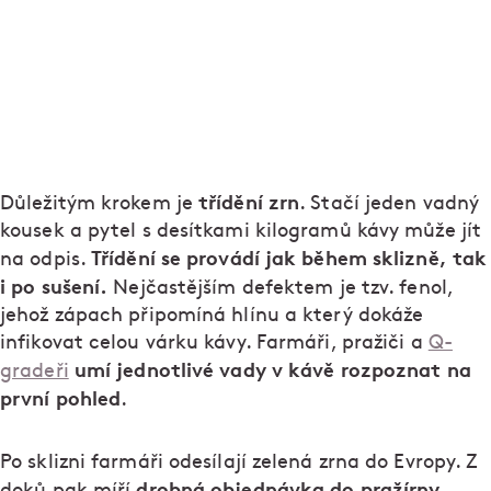
třídění zrn
Důležitým krokem je
. Stačí jeden vadný
kousek a pytel s desítkami kilogramů kávy může jít
Třídění se provádí jak během sklizně, tak
na odpis.
i po sušení.
Nejčastějším defektem je tzv. fenol,
jehož zápach připomíná hlínu a který dokáže
infikovat celou várku kávy. Farmáři, pražiči a
Q-
umí jednotlivé vady v kávě rozpoznat na
gradeři
první pohled
.
Po sklizni farmáři odesílají zelená zrna do Evropy. Z
drobná objednávka do pražírny
doků pak míří