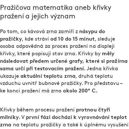
Pražičova matematika aneb křivky
pražení a jejich význam
násypu do
Po tom, co kávová zrna zamíří z
pražičky
od 10 do 15 minut
, kde stráví
, sleduje
osoba odpovědná za proces pražení na displeji
měly
křivky, které popisují stav zrna. Křivky by
následovat předem určené grafy, které si pražírna
sama určí při testovacím pražení
. Jedna křivka
aktuální teplotu zrna
ukazuje
, druhá teplotu
vzduchu uvnitř bubnové pražičky. Pro představu –
okolo 200° C.
ke konci pražení má zrno
protnou čtyři
Křivky během procesu pražení
milníky
první fázi dochází k vyrovnávání teplot
. V
zrna
na teplotu pražičky a také k úplnému vysušení