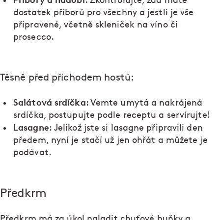
: Zkontrolujte, zda máte
dostatek příborů pro všechny a jestli je vše
připravené, včetně skleniček na víno či
prosecco.
Těsně před příchodem hostů:
Salátová srdíčka
: Vemte umytá a nakrájená
srdíčka, postupujte podle receptu a servírujte!
Lasagne
: Jelikož jste si lasagne připravili den
předem, nyní je stačí už jen ohřát a můžete je
podávat.
Předkrm
Předkrm má za úkol naladit chuťové buňky a