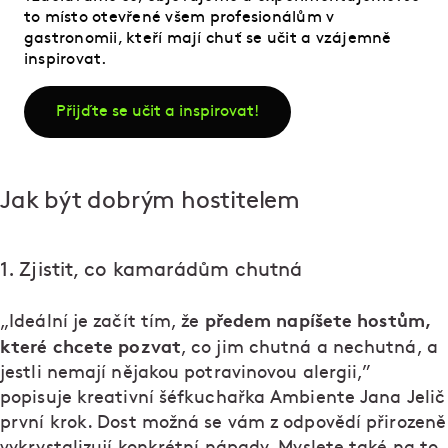
to místo otevřené všem profesionálům v
gastronomii, kteří mají chuť se učit a vzájemně
inspirovat.
Přijďte se učit a inspirovat!
Jak být dobrým hostitelem
1. Zjistit, co kamarádům chutná
předem napíšete hostům,
„Ideální je začít tím, že
které chcete pozvat
, co jim chutná a nechutná, a
jestli nemají nějakou potravinovou alergii,”
popisuje kreativní šéfkuchařka Ambiente Jana Jelič
první krok. Dost možná se vám z odpovědí přirozeně
vykrystalizují konkrétní nápady. Myslete také na to,