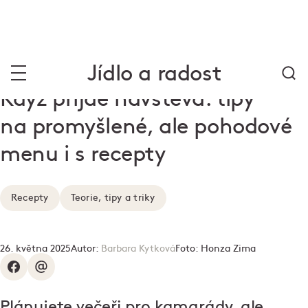
Jídlo a radost
Když přijde návštěva: tipy
na promyšlené, ale pohodové
menu i s recepty
Recepty
Teorie, tipy a triky
26. května 2025
Autor:
Barbara Kytková
Foto:
Honza Zima
Plánujete večeři pro kamarády, ale