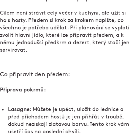
Cílem není strávit celý večer v kuchyni, ale užít si
ho s hosty. Předem si krok za krokem napište, co
všechno je potřeba udělat. Při plánování se vyplatí
zvolit hlavní jídlo, které lze připravit předem, a k
němu jednodušší předkrm a dezert, který stačí jen
servírovat.
Co připravit den předem:
Příprava pokrmů:
Lasagne
: Můžete je upéct, uložit do lednice a
před příchodem hostů je jen přihřát v troubě,
dokud nezískají zlatavou barvu. Tento krok vám
ušetří čas na poslední chvíli.