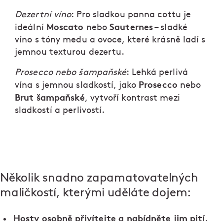
Dezertní víno
: Pro sladkou panna cottu je
Moscato
Sauternes
ideální
nebo
– sladké
víno s tóny medu a ovoce, které krásně ladí s
jemnou texturou dezertu.
Prosecco nebo šampaňské
: Lehká perlivá
Prosecco
vína s jemnou sladkostí, jako
nebo
Brut šampaňské
, vytvoří kontrast mezi
sladkostí a perlivostí.
Několik snadno zapamatovatelných
maličkostí, kterými uděláte dojem:
Hosty osobně přivítejte a nabídněte jim pití
.