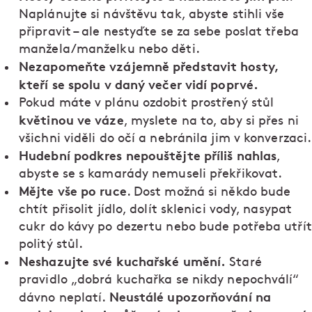
Naplánujte si návštěvu tak, abyste stihli vše
připravit – ale nestyďte se za sebe poslat třeba
manžela/manželku nebo děti.
Nezapomeňte vzájemně představit hosty,
kteří se spolu v daný večer vidí poprvé.
Pokud máte v plánu ozdobit prostřený stůl
květinou ve váze
, myslete na to, aby si přes ni
všichni viděli do očí a nebránila jim v konverzaci.
Hudební podkres nepouštějte příliš nahlas
,
abyste se s kamarády nemuseli překřikovat.
Mějte vše po ruce
. Dost možná si někdo bude
chtít přisolit jídlo, dolít sklenici vody, nasypat
cukr do kávy po dezertu nebo bude potřeba utřít
politý stůl.
Neshazujte své kuchařské umění.
Staré
pravidlo „dobrá kuchařka se nikdy nepochválí“
Neustálé upozorňování na
dávno neplatí.