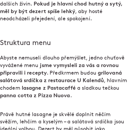
Pokud je hlavní chod hutný a sytý,
dalších živin.
měl by být dezert spíše lehký
, aby hosté
neodcházeli přejedení, ale spokojení.
Struktura menu
Abyste nemuseli dlouho přemýšlet, jedno chuťově
jsme vymysleli za vás a rovnou
vyvážené menu
připravili i recepty
grilovaná
. Předkrmem budou
salátová srdíčka z restaurace U Kalendů
, hlavním
lasagne z Pastacaffé
chodem
a sladkou tečkou
panna cotta z Pizza Nuova
.
Právě hutné lasagne je skvělé doplnit něčím
svěžím, lehčím a kyselým – a salátová srdíčka jsou
ideální volbou. Dezert by měl působit jako