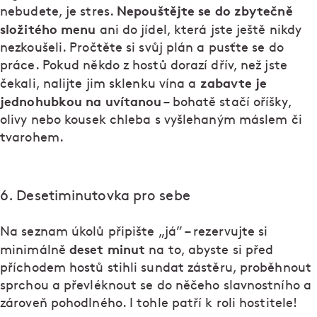
Nepouštějte se do zbytečně
nebudete, je stres.
složitého menu
ani do jídel, která jste ještě nikdy
nezkoušeli. Pročtěte si svůj plán a pusťte se do
práce. Pokud někdo z hostů dorazí dřív, než jste
zabavte je
čekali, nalijte jim sklenku vína a
jednohubkou na uvítanou
– bohatě stačí oříšky,
olivy nebo kousek chleba s vyšlehaným máslem či
tvarohem.
6. Desetiminutovka pro sebe
Na seznam úkolů připište „já” – rezervujte si
deset minut
minimálně
na to, abyste si před
příchodem hostů stihli sundat zástěru, proběhnout
sprchou a převléknout se do něčeho slavnostního a
zároveň pohodlného. I tohle patří k roli hostitele!