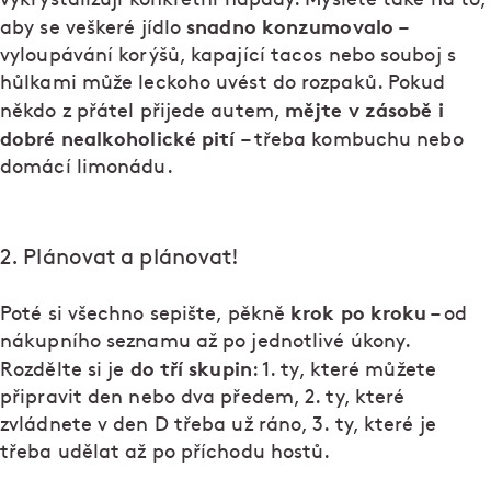
snadno konzumovalo
aby se veškeré jídlo
–
vyloupávání korýšů, kapající tacos nebo souboj s
hůlkami může leckoho uvést do rozpaků. Pokud
mějte v zásobě i
někdo z přátel přijede autem,
dobré nealkoholické pití
– třeba kombuchu nebo
domácí limonádu.
2. Plánovat a plánovat!
krok po kroku
Poté si všechno sepište, pěkně
– od
nákupního seznamu až po jednotlivé úkony.
do tří skupin
Rozdělte si je
: 1. ty, které můžete
připravit den nebo dva předem, 2. ty, které
zvládnete v den D třeba už ráno, 3. ty, které je
třeba udělat až po příchodu hostů.