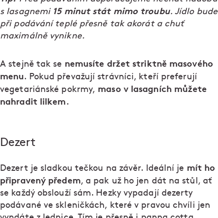
15 minut stát mimo troubu
s lasagnemi
. Jídlo bude
při podávání teplé přesně tak akorát a chuť
maximálně vynikne.
nemusíte držet striktně masového
A stejně tak se
menu
. Pokud převažují strávníci, kteří preferují
maso v lasagních můžete
vegetariánské pokrmy,
nahradit lilkem
.
Dezert
mít ho
Dezert je sladkou tečkou na závěr. Ideální je
připravený předem
, a pak už ho jen dát na stůl, ať
se každý obslouží sám. Hezky vypadají dezerty
podávané ve skleničkách, které v pravou chvíli jen
vyndáte z lednice. Tím je přesně i panna cotta.