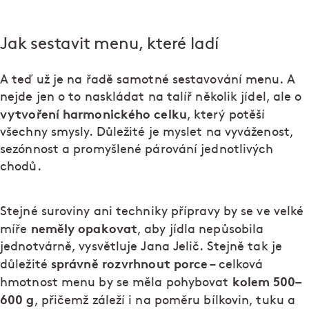
Jak sestavit menu, které ladí
A teď už je na řadě samotné sestavování menu. A
nejde jen o to naskládat na talíř několik jídel, ale o
vytvoření harmonického celku
, který potěší
všechny smysly. Důležité je myslet na vyváženost,
sezónnost a promyšlené párování jednotlivých
chodů.
Stejné suroviny ani techniky přípravy by se ve velké
neměly opakovat
míře
, aby jídla nepůsobila
jednotvárně, vysvětluje Jana Jelič. Stejně tak je
správně rozvrhnout porce
důležité
– celková
kolem 500–
hmotnost menu by se měla pohybovat
600 g
, přičemž záleží i na poměru bílkovin, tuku a