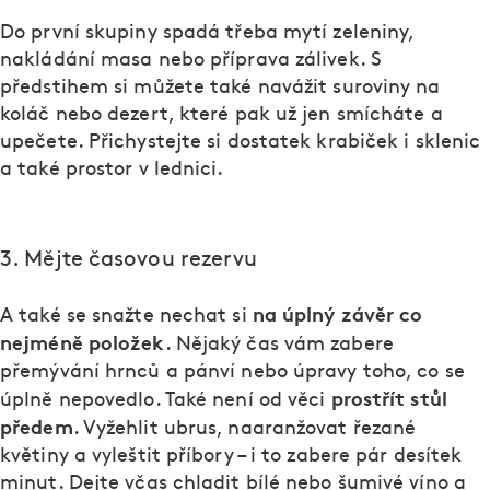
Do první skupiny spadá třeba mytí zeleniny,
nakládání masa nebo příprava zálivek. S
předstihem si můžete také navážit suroviny na
koláč nebo dezert, které pak už jen smícháte a
upečete. Přichystejte si dostatek krabiček i sklenic
a také prostor v lednici.
3. Mějte časovou rezervu
na úplný závěr co
A také se snažte nechat si
nejméně položek
. Nějaký čas vám zabere
přemývání hrnců a pánví nebo úpravy toho, co se
prostřít stůl
úplně nepovedlo. Také není od věci
předem
. Vyžehlit ubrus, naaranžovat řezané
květiny a vyleštit příbory – i to zabere pár desítek
minut. Dejte včas chladit bílé nebo šumivé víno a