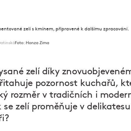
Datinská
Foto:
Honza Zima
ysané zelí díky znovuobjevené
itahuje pozornost kuchařů, kt
ký rozměr v tradičních i moder
 se zelí proměňuje v delikatesu
ři?