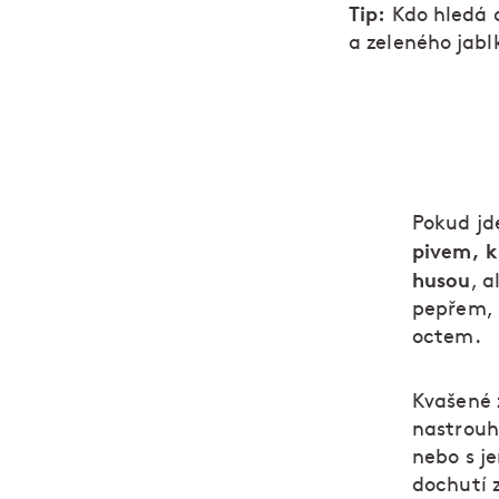
Tip:
Kdo hledá a
a zeleného jabl
Pokud jd
pivem, k
husou
, 
pepřem, 
octem.
Kvašené 
nastrouh
nebo s j
dochutí z