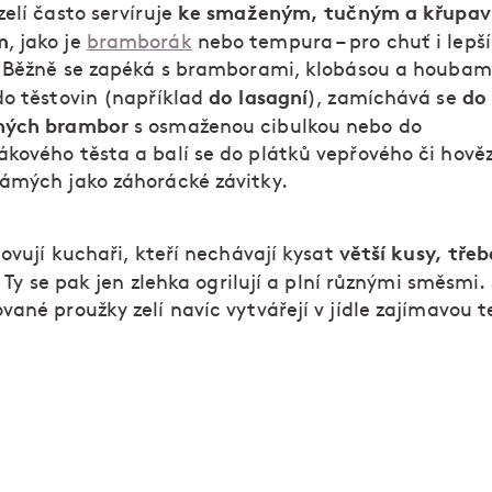
ke smaženým, tučným a křupa
elí často servíruje
m
, jako je
bramborák
nebo tempura – pro chuť i lepší
. Běžně se zapéká s bramborami, klobásou a houbam
do lasagní
do
do těstovin (například
), zamíchává se
ných brambor
s osmaženou cibulkou nebo do
kového těsta a balí se do plátků vepřového či hově
ámých jako záhorácké závitky.
větší kusy, třeb
novují kuchaři, kteří nechávají kysat
. Ty se pak jen zlehka ogrilují a plní různými směsmi. 
ané proužky zelí navíc vytvářejí v jídle zajímavou t