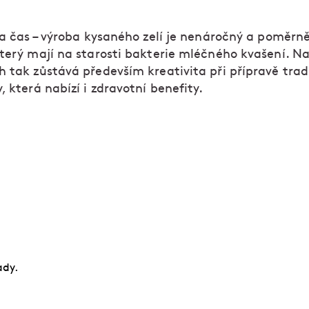
 a čas – výroba kysaného zelí je nenáročný a poměrně
který mají na starosti bakterie mléčného kvašení. N
h tak zůstává především kreativita při přípravě trad
, která nabízí i zdravotní benefity.
fíci!
Naučte se vybrat a připravit maso, péct chleba, k
dochucovat. Zkušení odborníci vám předají spoust
osvědčených tipů i tajných triků.
ady.