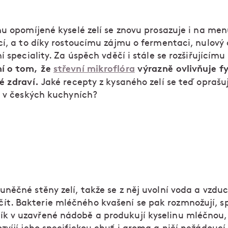
hu opomíjené kyselé zelí se znovu prosazuje i na me
cí, a to díky rostoucímu zájmu o fermentaci, nulový
í speciality. Za úspěch vděčí i stále se rozšiřujícímu
í o tom, že
střevní mikroflóra
výrazně ovlivňuje fy
é zdraví.
Jaké recepty z kysaného zelí se teď oprašu
í v českých kuchyních?
buněčné stěny zelí, takže se z něj uvolní voda a vzdu
ít. Bakterie mléčného kvašení se pak rozmnožují, s
ík v uzavřené nádobě a produkují kyselinu mléčnou, 