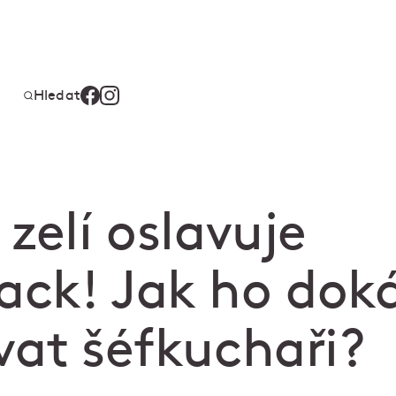
Hledat
zelí oslavuje
ck! Jak ho dok
vat šéfkuchaři?