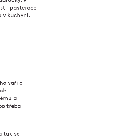
 zárodky. V
ost – pasterace
a v kuchyni.
ho vaří a
ých
enému a
bo třeba
a tak se