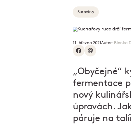
Suroviny
11. března 2021
Autor:
Blanka 
„Obyčejné“ k
fermentace př
nový kulinářs
úpravách. Jak
páruje na talí