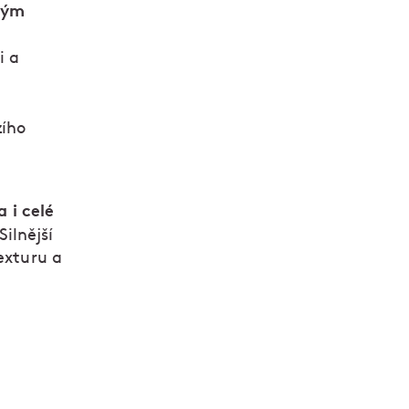
vým
i a
zího
a i celé
Silnější
exturu a