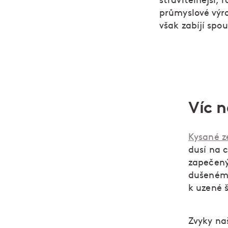
stravitelnější, 
průmyslové výro
však zabíjí spo
Víc n
Kysané ze
dusí na 
zapečený
dušenému
k uzené 
Zvyky na