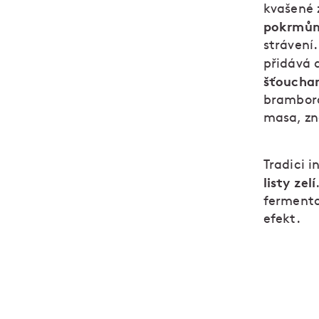
kvašené z
pokrmů
strávení
přidává 
šťoucha
bramborá
masa, zn
Tradici i
listy zelí
fermentov
efekt.