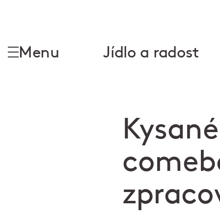
Menu
Jídlo a radost
Kysané 
comeba
zpraco