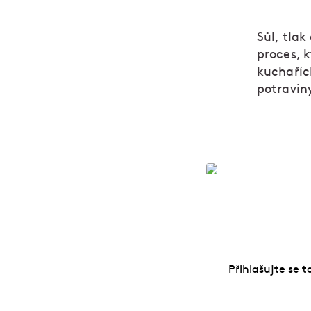
Sůl, tlak
proces, 
kuchaříc
potraviny
Vařte jako pro
Přihlašujte se t