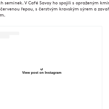
ch semínek. V Café Savoy ho spojili s opraženým km
červenou řepou, s čerstvým kravským sýrem a zav
em.
View post on Instagram