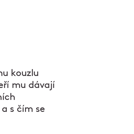
mu kouzlu
eří mu dávají
ních
 a s čím se