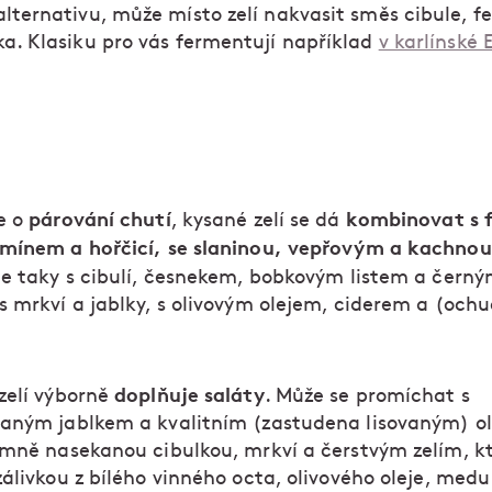
lternativu, může místo zelí nakvasit směs cibule, f
ka. Klasiku pro vás fermentují například
v karlínské 
párování chutí
kombinovat s 
e o
, kysané zelí se dá
mínem a hořčicí, se slaninou, vepřovým a kachno
ale taky s cibulí, česnekem, bobkovým listem a čern
s mrkví a jablky, s olivovým olejem, ciderem a (oc
doplňuje saláty
zelí výborně
. Může se promíchat s
aným jablkem a kvalitním (zastudena lisovaným) o
emně nasekanou cibulkou, mrkví a čerstvým zelím, kt
álivkou z bílého vinného octa, olivového oleje, medu