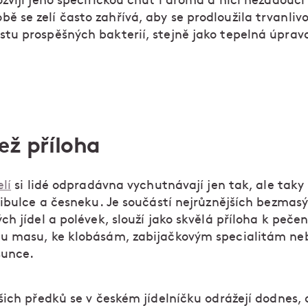
rozvíjí jeho specifickou chuť i aroma a ničí nežádoucí
bě se zelí často zahřívá, aby se prodloužila trvanliv
ustu prospěšných bakterií, stejně jako tepelná úprav
ež příloha
lí
si lidé odpradávna vychutnávají jen tak, ale taky 
cibulce a česneku. Je součástí nejrůznějších bezmas
ch jídel a polévek, slouží jako skvělá příloha k peč
 masu, ke klobásám, zabijačkovým specialitám ne
šunce.
šich předků se v českém jídelníčku odrážejí dodnes, 