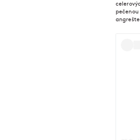
celerový
pečenou 
angrešt