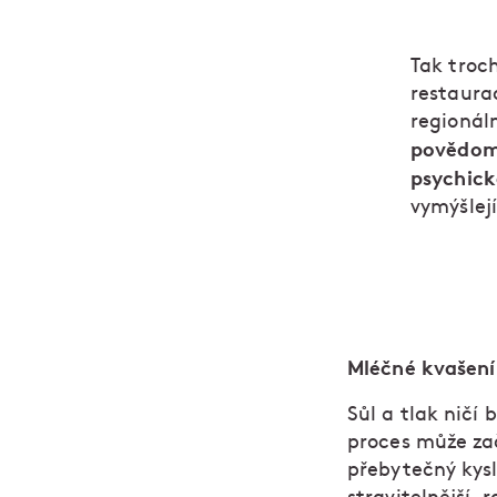
Tak troc
restaura
regionáln
povědom
psychick
vymýšlej
Mléčné kvašení
Sůl a tlak ničí 
proces může zač
přebytečný kysl