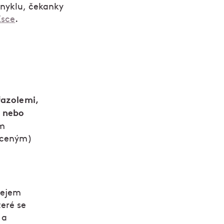
enyklu, čekanky
Esce
.
fazolemi,
u nebo
ým
huceným)
lejem
eré se
 a