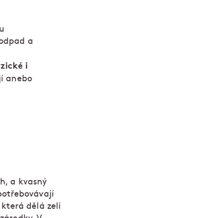
nu
 odpad a
zické i
jí anebo
ch, a kvasný
potřebovávají
která dělá zelí