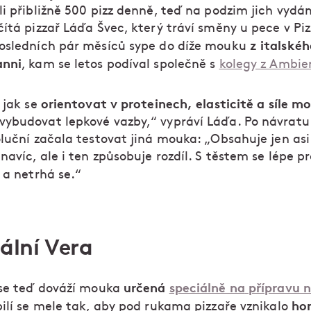
li přibližně 500 pizz denně, teď na podzim jich vydá
ítá pizzař Láďa Švec, který tráví směny u pece v Pi
z italské
osledních pár měsíců sype do díže mouku
anni
, kam se letos podíval společně s
kolegy z Ambie
orientovat v proteinech, elasticitě a síle m
 jak se
ybudovat lepkové vazby,“ vypráví Láďa. Po návratu z
oluční začala testovat jiná mouka: „Obsahuje jen as
navíc, ale i ten způsobuje rozdíl. S těstem se lépe pr
 a netrhá se.“
ální Vera
určená
speciálně na
přípravu 
 se teď dováží mouka
ho
bilí se mele tak, aby pod rukama pizzaře vznikalo