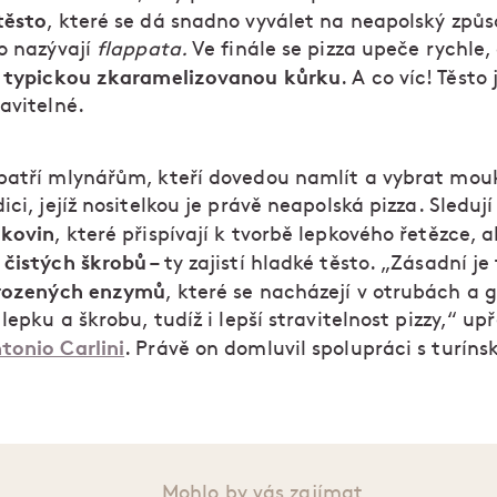
těsto
, které se dá snadno vyválet na neapolský způs
ho nazývají
flappata.
Ve finále se pizza upeče rychle, 
typickou zkaramelizovanou kůrku
í
. A co víc! Těsto 
avitelné.
patří mlynářům, kteří dovedou namlít a vybrat mou
ici, jejíž nositelkou je právě neapolská pizza. Sledují
lkovin
, které přispívají k tvorbě lepkového řetězce, al
čistých škrobů
í
– ty zajistí hladké těsto. „Zásadní je
irozených enzymů
, které se nacházejí v otrubách a 
 lepku a škrobu, tudíž i lepší stravitelnost pizzy,“ up
tonio Carlini
. Právě on domluvil spolupráci s turín
Mohlo by vás zajímat