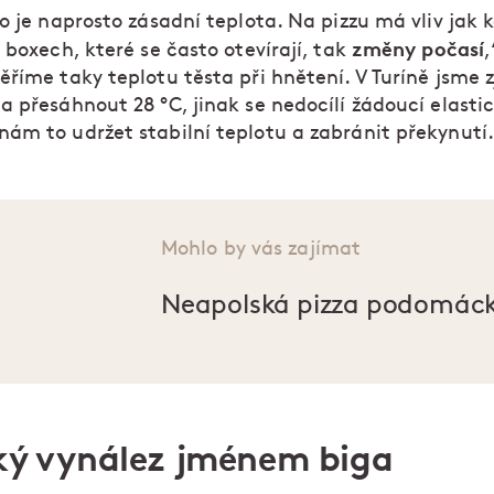
o je naprosto zásadní teplota. Na pizzu má vliv jak ko
změny počasí
 boxech, které se často otevírají, tak
,
říme taky teplotu těsta při hnětení. V Turíně jsme zji
 přesáhnout 28 °C, jinak se nedocílí žádoucí elastic
ám to udržet stabilní teplotu a zabránit překynutí
Mohlo by vás zajímat
Neapolská pizza podomác
ský vynález jménem biga