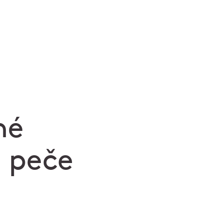
né
e peče