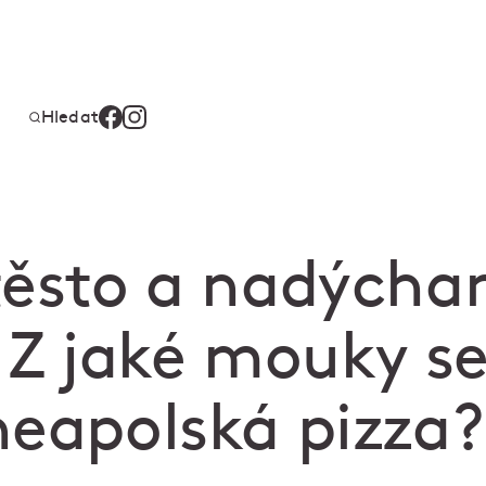
Hledat
těsto a nadýcha
: Z jaké mouky s
neapolská pizza?