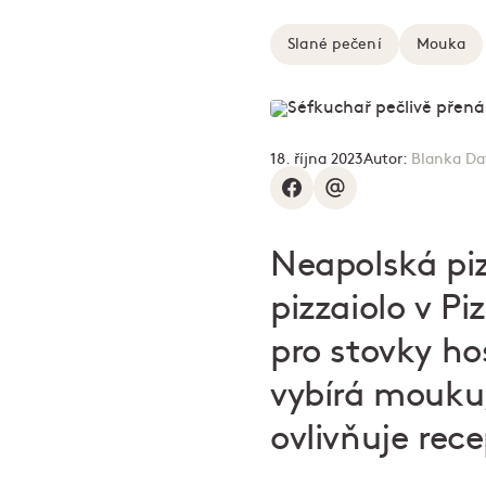
Slané pečení
Mouka
18. října 2023
Autor:
Blanka Da
Neapolská piz
pizzaiolo v P
pro stovky hos
vybírá mouku,
ovlivňuje rec