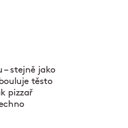
– stejně jako
bouluje těsto
ak pizzař
šechno