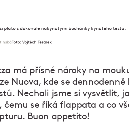
tinská
Foto:
Vojtěch Tesárek
za má přísné nároky na mouku 
izze Nuova, kde se dennodenně 
tů. Nechali jsme si vysvětlit, j
 čemu se říká flappata a co v
epturu. Buon appetito!