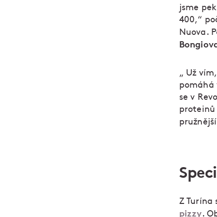
jsme pek
400,“ poč
Nuova. P
Bongiov
„ Už vím,
pomáhá v
se v Rev
proteinů 
pružnější
Speci
Z Turína
pizzy
. O