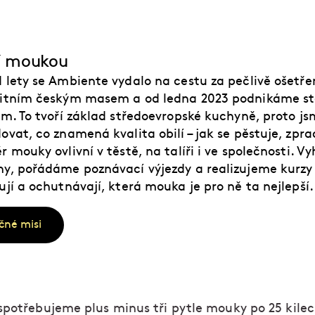
ší moukou
 lety se Ambiente vydalo na cestu za pečlivě ošetř
litním českým masem a od ledna 2023 podnikáme st
ím. To tvoří základ středoevropské kuchyně, proto js
ovat, co znamená kvalita obilí – jak se pěstuje, zpr
r mouky ovlivní v těstě, na talíři i ve společnosti. 
y, pořádáme poznávací výjezdy a realizujeme kurzy p
ují a ochutnávají, která mouka je pro ně ta nejlepší.
čné misi
spotřebujeme plus minus tři pytle mouky po 25 kilech