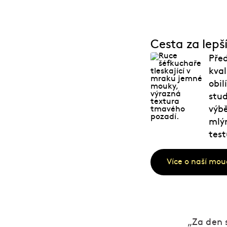
Cesta za lep
Před
kva
obil
stud
výbě
mlýn
test
Více o naší mou
„Za den 