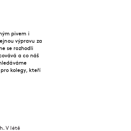
eným pivem i
ejnou výpravu za
me se rozhodli
acovává a co náš
Vyhledáváme
ro kolegy, kteří
. V létě