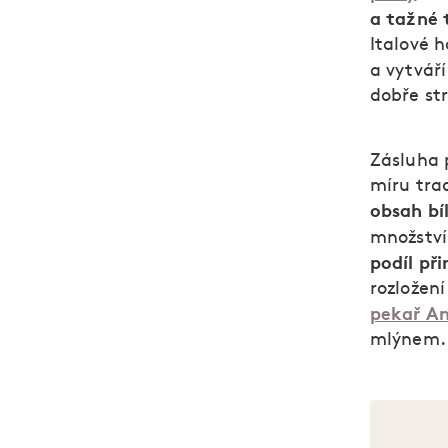
a tažné 
Italové 
a vytvář
dobře str
Zásluha 
míru trad
obsah bí
množstv
podíl př
rozložení
pekař An
mlýnem.