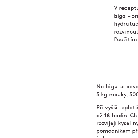
V receptu
biga – p
hydratac
rozvinou
Použitím 
Na bigu se odva
5 kg mouky, 500
Při vyšší teplot
až 18 hodin
. Ch
rozvíjejí kyseli
pomocníkem při 