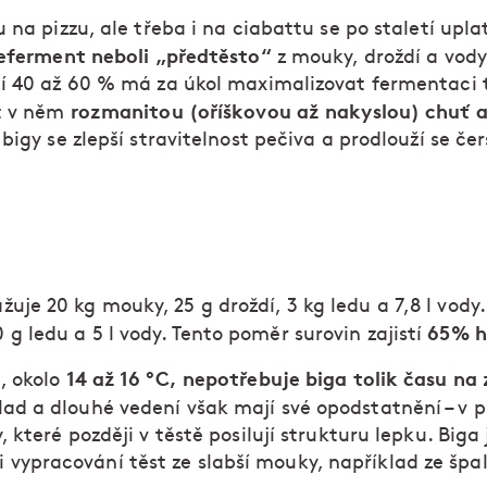
 na pizzu, ale třeba i na ciabattu se po staletí upla
referment neboli „předtěsto“
z mouky, droždí a vody
í 40 až 60 % má za úkol maximalizovat fermentaci 
rozmanitou (oříškovou až nakyslou) chuť a
t v něm
bigy se zlepší stravitelnost pečiva a prodlouží se čer
žuje 20 kg mouky, 25 g droždí, 3 kg ledu a 7,8 l vody
65% h
 g ledu a 5 l vody. Tento poměr surovin zajistí
14 až 16 °C, nepotřebuje biga tolik času na z
ě, okolo
lad a dlouhé vedení však mají své opodstatnění – v 
ny, které později v těstě posilují strukturu lepku. Biga
vypracování těst ze slabší mouky, například ze špa