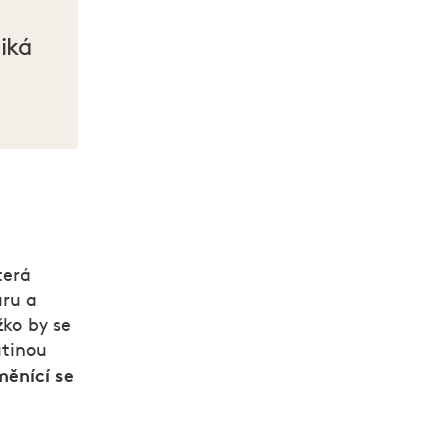
iká
terá
uru a
žko by se
utinou
ěnící se