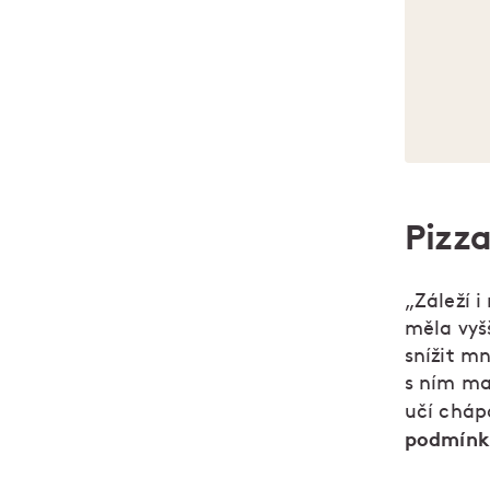
Pizz
„Záleží i
měla vyš
snížit mn
s ním ma
učí cháp
podmínk