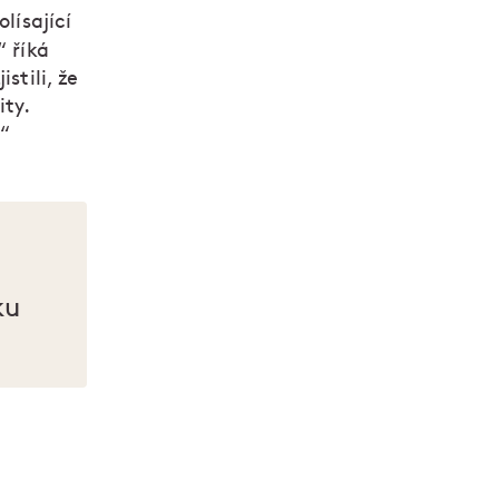
lísající
“ říká
stili, že
ity.
.“
ku