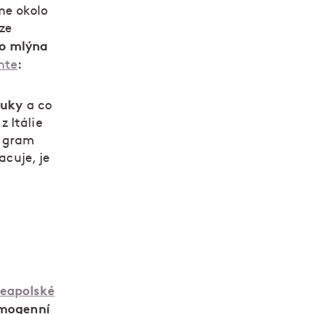
me okolo
zze
ho mlýna
nte
:
ouky
a co
 Itálie
i gram
acuje, je
neapolské
mogenní