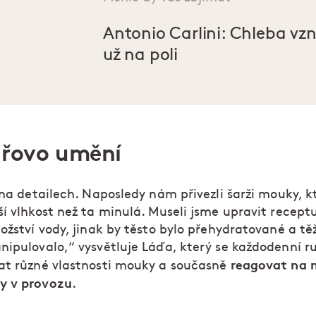
Antonio Carlini: Chleba vzn
už na poli
ařovo umění
 na detailech. Naposledy nám přivezli šarži mouky, k
ší vlhkost než ta minulá. Museli jsme upravit recept
ožství vody, jinak by těsto bylo přehydratované a tě
nipulovalo,“ vysvětluje Láďa, který se každodenní r
reagovat na m
at různé vlastnosti mouky a současně
y v provozu
.