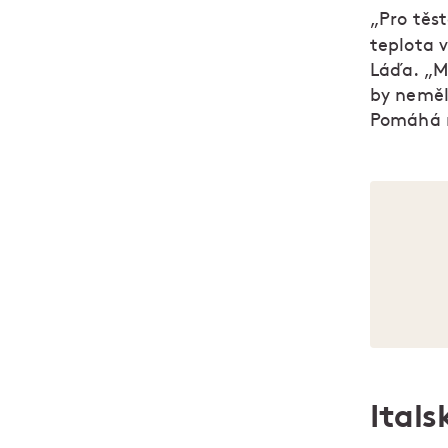
„Pro těst
teplota v
Láďa. „Mě
by neměla
Pomáhá n
Ital