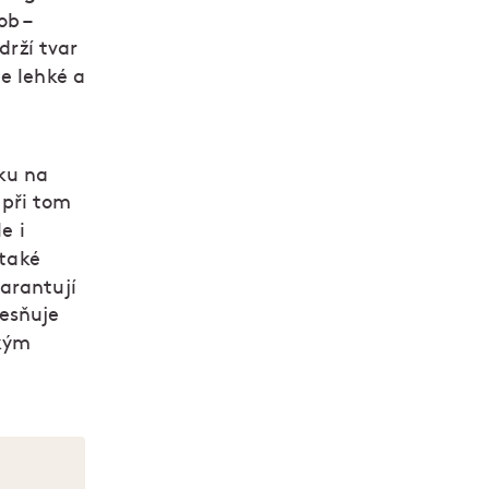
ob –
drží tvar
je lehké a
ku na
 při tom
e i
 také
garantují
řesňuje
ským