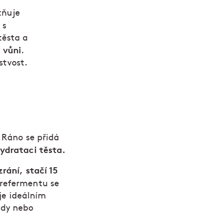
tňuje
 s
těsta a
 vůni
.
stvost.
. Ráno se přidá
ydrataci těsta.
rání, stačí 15
prefermentu se
 je ideálním
ldy nebo