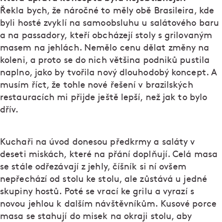
Řekla bych, že náročné to měly obě Brasileira, kde
byli hosté zvyklí na samoobsluhu u salátového baru
a na passadory, kteří obcházejí stoly s grilovaným
masem na jehlách. Nemělo cenu dělat změny na
koleni, a proto se do nich většina podniků pustila
naplno, jako by tvořila nový dlouhodobý koncept. A
musím říct, že tohle nové řešení v brazilských
restauracích mi přijde ještě lepší, než jak to bylo
dřív.
Kuchaři na úvod donesou předkrmy a saláty v
deseti miskách, které na přání doplňují. Celá masa
se stále odřezávají z jehly, číšník si ní ovšem
nepřechází od stolu ke stolu, ale zůstává u jedné
skupiny hostů. Poté se vrací ke grilu a vyrazí s
novou jehlou k dalším návštěvníkům. Kusové porce
masa se stahují do misek na okraji stolu, aby