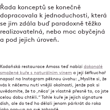
Řada konceptů se konečně
dopracovala k jednoduchosti, která
se jim zdála buď paradoxně těžko
realizovatelná, nebo moc obyčejná
a pod jejich úroveň.
Kodaňská restaurace Amass teď nabízí
dokonalé
smažené kuře s naturálním vínem
a její šéfkuchař
napsal na Instagram pěknou úvahu: „Myslíte si, že
vás k něčemu nutí vnější okolnosti, jenže pak si
uvědomíte, že to ,něco‘ je vlastně přesně to, co jste
celou dobu chtěli.“ Tohle kuře je jejich signature
dish, ale do teď ho dělali jenom párkrát do roka
jako pop-up na své zahradě.