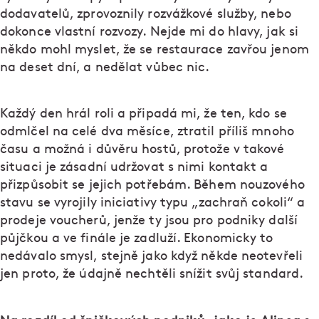
dodavatelů, zprovoznily rozvážkové služby, nebo
dokonce vlastní rozvozy. Nejde mi do hlavy, jak si
někdo mohl myslet, že se restaurace zavřou jenom
na deset dní, a nedělat vůbec nic.
Každý den hrál roli a připadá mi, že ten, kdo se
odmlčel na celé dva měsíce, ztratil příliš mnoho
času a možná i důvěru hostů, protože v takové
situaci je zásadní udržovat s nimi kontakt a
přizpůsobit se jejich potřebám. Během nouzového
stavu se vyrojily iniciativy typu „zachraň cokoli“ a
prodeje voucherů, jenže ty jsou pro podniky další
půjčkou a ve finále je zadluží. Ekonomicky to
nedávalo smysl, stejně jako když někde neotevřeli
jen proto, že údajně nechtěli snížit svůj standard.