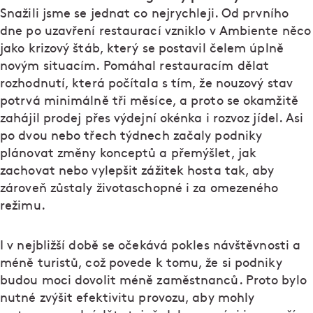
Snažili jsme se jednat co nejrychleji. Od prvního
dne po uzavření restaurací vzniklo v Ambiente něco
jako krizový štáb, který se postavil čelem úplně
novým situacím. Pomáhal restauracím dělat
rozhodnutí, která počítala s tím, že nouzový stav
potrvá minimálně tři měsíce, a proto se okamžitě
zahájil prodej přes výdejní okénka i rozvoz jídel. Asi
po dvou nebo třech týdnech začaly podniky
plánovat změny konceptů a přemýšlet, jak
zachovat nebo vylepšit zážitek hosta tak, aby
zároveň zůstaly životaschopné i za omezeného
režimu.
I v nejbližší době se očekává pokles návštěvnosti a
méně turistů, což povede k tomu, že si podniky
budou moci dovolit méně zaměstnanců. Proto bylo
nutné zvýšit efektivitu provozu, aby mohly