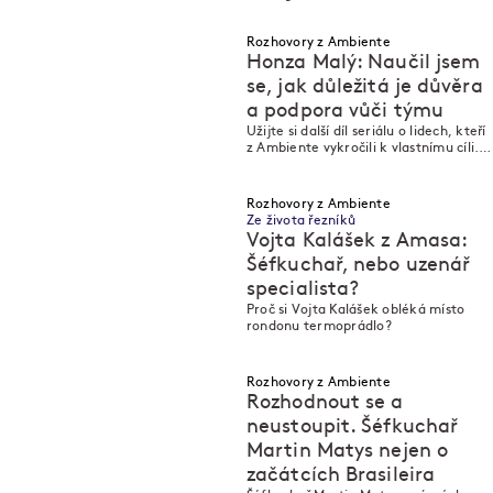
Rozhovory z Ambiente
Honza Malý: Naučil jsem
se, jak důležitá je důvěra
a podpora vůči týmu
M
M
Užijte si další díl seriálu o lidech, kteří
z Ambiente vykročili k vlastnímu cíli.
Ještě před koronakrizí jsme „natáčeli“
v olomoucké Long Story Short Eatery
& Bakery.
Rozhovory z Ambiente
Ze života řezníků
Vojta Kalášek z Amasa:
Šéfkuchař, nebo uzenář
specialista?
M
M
M
M
Proč si Vojta Kalášek obléká místo
rondonu termoprádlo?
Rozhovory z Ambiente
Rozhodnout se a
neustoupit. Šéfkuchař
Martin Matys nejen o
začátcích Brasileira
M
M