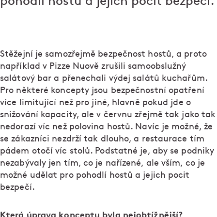
pohodlí hostů a jejich pocit bezpečí.
Stěžejní je samozřejmě bezpečnost hostů, a proto
například v Pizze Nuově zrušili samoobslužný
salátový bar a přenechali výdej salátů kuchařům.
Pro některé koncepty jsou bezpečnostní opatření
více limitující než pro jiné, hlavně pokud jde o
snižování kapacity, ale v červnu zřejmě tak jako tak
nedorazí víc než polovina hostů. Navíc je možné, že
se zákazníci nezdrží tak dlouho, a restaurace tím
pádem otočí víc stolů. Podstatné je, aby se podniky
nezabývaly jen tím, co je nařízené, ale vším, co je
možné udělat pro pohodlí hostů a jejich pocit
bezpečí.
Která úprava konceptu byla nejobtížnější?