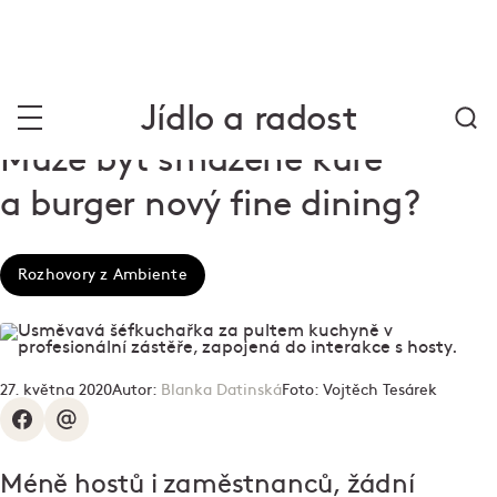
Jídlo a radost
Může být smažené kuře
a burger nový fine dining?
Rozhovory z Ambiente
27. května 2020
Autor:
Blanka Datinská
Foto:
Vojtěch Tesárek
Méně hostů i zaměstnanců, žádní