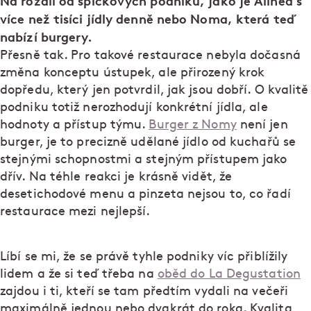
Na rozdíl od špičkových podniků, jako je Alinea s
více než tisíci jídly denně nebo Noma, která teď
nabízí burgery.
Přesně tak. Pro takové restaurace nebyla dočasná
změna konceptu ústupek, ale přirozený krok
dopředu, který jen potvrdil, jak jsou dobří. O kvalitě
podniku totiž nerozhodují konkrétní jídla, ale
hodnoty a přístup týmu.
Burger z Nomy
není jen
burger, je to precizně udělané jídlo od kuchařů se
stejnými schopnostmi a stejným přístupem jako
dřív. Na téhle reakci je krásně vidět, že
desetichodové menu a pinzeta nejsou to, co řadí
restaurace mezi nejlepší.
Líbí se mi, že se právě tyhle podniky víc přiblížily
lidem a že si teď třeba na
oběd do La Degustation
zajdou i ti, kteří se tam předtím vydali na večeři
maximálně jednou nebo dvakrát do roka. Kvalita