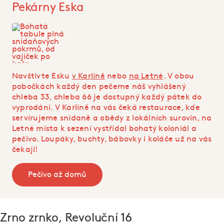
Pekárny Eska
Navštivte Esku
v Karlíně
nebo
na Letné
. V obou
pobočkách každý den pečeme náš vyhlášený
chleba 33, chleba 66 je dostupný každý pátek do
vyprodání. V Karlíně na vás čeká restaurace, kde
servírujeme snídaně a obědy z lokálních surovin, na
Letné místa k sezení vystřídal bohatý koloniál a
pečivo. Loupáky, buchty, bábovky i koláče už na vás
čekají!
Pečivo až domů
Zrno zrnko, Revoluční 16