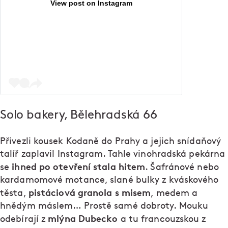
View post on Instagram
Solo bakery, Bělehradská 66
Přivezli kousek Kodaně do Prahy a jejich snídaňový
talíř zaplavil Instagram. Tahle vinohradská pekárna
ihned po otevření stala hitem
se
. Šafránové nebo
kardamomové motance, slané bulky z kváskového
pistáciová granola s misem
těsta,
, medem a
hnědým máslem… Prostě samé dobroty. Mouku
mlýna Dubecko
odebírají z
a tu francouzskou z