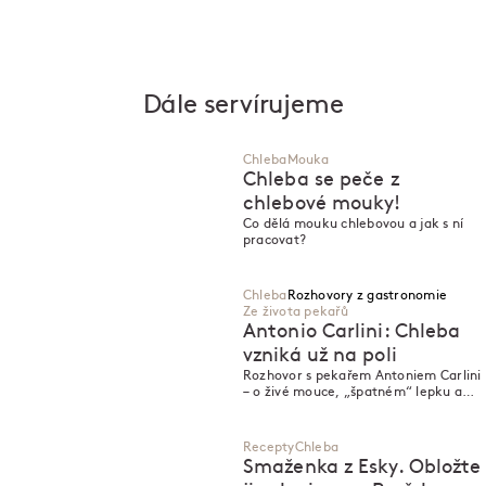
Dále servírujeme
Chleba
Mouka
Chleba se peče z
chlebové mouky!
Co dělá mouku chlebovou a jak s ní
pracovat?
Chleba
Rozhovory z gastronomie
Ze života pekařů
Antonio Carlini: Chleba
vzniká už na poli
N
Rozhovor s pekařem Antoniem Carlini
N
– o živé mouce, „špatném“ lepku a
současné pekařině, o modu vivendi a
době, která zvěstuje olivovníky na
Moravě.
Recepty
Chleba
Smaženka z Esky. Obložte