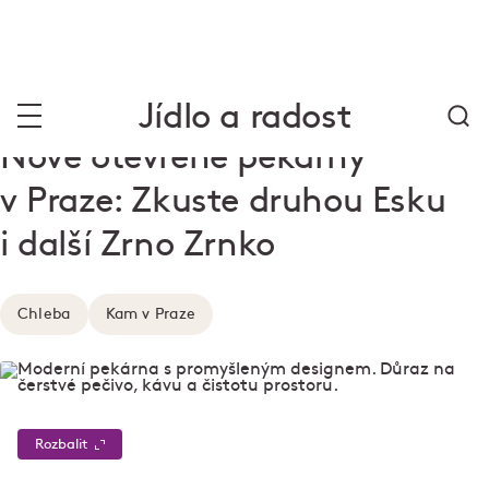
Jídlo a radost
Nově otevřené pekárny
v Praze: Zkuste druhou Esku
i další Zrno Zrnko
Chleba
Kam v Praze
Rozbalit