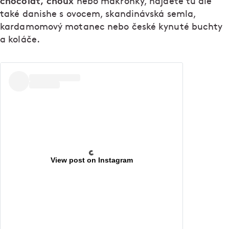
chocolat, choux
nebo makronky, najdete tu ale
také danishe s ovocem, skandinávská semla,
kardamomový motanec nebo české kynuté buchty
a koláče.
View post on Instagram