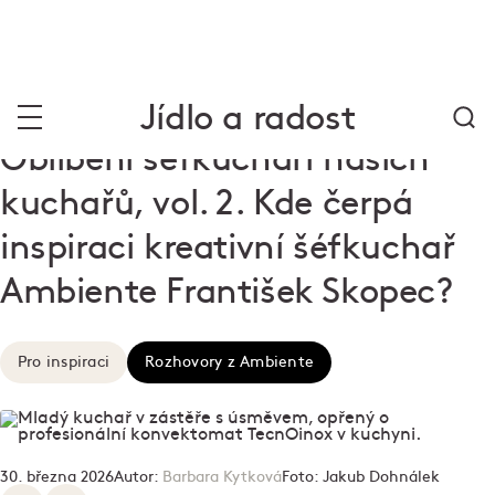
Jídlo a radost
Oblíbení šéfkuchaři našich
kuchařů, vol. 2. Kde čerpá
inspiraci kreativní šéfkuchař
Ambiente František Skopec?
Pro inspiraci
Rozhovory z Ambiente
30. března 2026
Autor:
Barbara Kytková
Foto:
Jakub Dohnálek