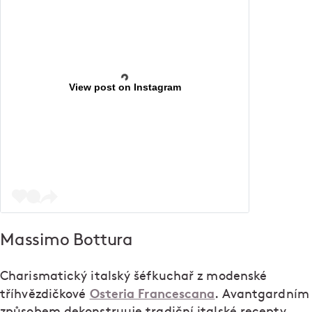
View post on Instagram
Massimo Bottura
Charismatický italský šéfkuchař z modenské
Osteria Francescana
tříhvězdičkové
. Avantgardním
způsobem dekonstruuje tradiční italské recepty,