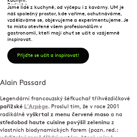
Jsme lidé z kuchyně, od výčepu i z kavárny. UM je
náš společný prostor, kde vaříme, ochutnáváme,
vzděláváme se, objevujeme a experimentujeme. Je
to místo otevřené všem profesionálům v
gastronomii, kteří mají chuť se učit a vzájemně
inspirovat.
Přijďte se učit a inspirovat!
Alain Passard
Legendární francouzský šéfkuchař tříhvězdičkové
pařížské
L'Arpège
. Proslul tím, že v roce 2001
vyškrtal z menu červené maso
radikálně
a na
středobod haute cuisine povýšil zeleninu
z
vlastních biodynamických farem (pozn. red.: