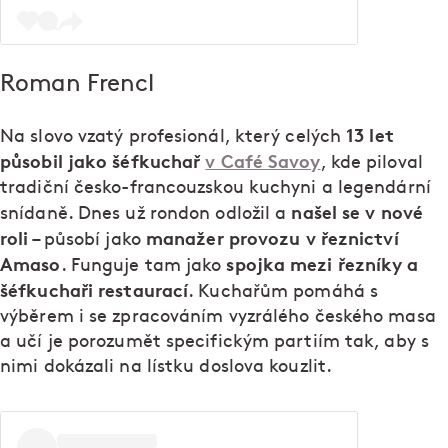
Roman Frencl
13 let
Na slovo vzatý profesionál, který celých
působil jako šéfkuchař
v Café Savoy
, kde piloval
tradiční česko-francouzskou kuchyni a legendární
našel se v nové
snídaně. Dnes už rondon odložil a
roli
manažer provozu v řeznictví
– působí jako
Amaso
spojka mezi řezníky a
. Funguje tam jako
šéfkuchaři restaurací
. Kuchařům pomáhá s
výběrem i se zpracováním vyzrálého českého masa
a učí je porozumět specifickým partiím tak, aby s
nimi dokázali na lístku doslova kouzlit.