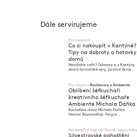
Dále servírujeme
Pro inspiraci
Co si nakoupit v Kantýně?
Tipy na dobroty a hotovky
domů
Nestíháte vařit? Odneste si z Kantýny
domů farmářské sýry, poctivé škvarky
i zavařené hotovky z Lokálu.
Pro inspiraci
Rozhovory z Ambiente
Oblíbení šéfkuchaři
kreativního šéfkuchaře
Ambiente Michala Daňka
M
M
Kuchařské ikony Michala Daňka:
Heston Blumenthal, Fergus
Henderson a další mistři, kteří inspirují
kreativce Ambiente.
Recepty
Pro inspiraci
Teorie, tipy a triky
Silvestrovské pohoštění