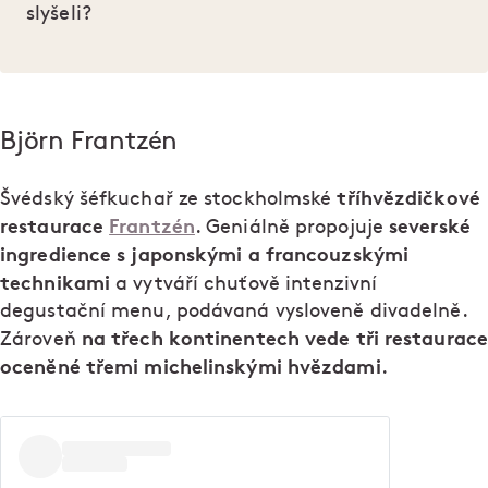
slyšeli?
Björn Frantzén
tříhvězdičkové
Švédský šéfkuchař ze stockholmské
restaurace
Frantzén
severské
. Geniálně propojuje
ingredience s japonskými a francouzskými
technikami
a vytváří chuťově intenzivní
degustační menu, podávaná vysloveně divadelně.
na třech kontinentech vede tři restaurace
Zároveň
oceněné třemi michelinskými hvězdami
.