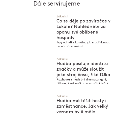
Dále servírujeme
Zákulisí
Co se děje po zavíračce v
Lokále? Nahlédněte za
oponu své oblíbené
hospody
Tipy od lidí z Lokálu, jak si odfrknout
po náročné směně.
Zákulisí
Hudba posiluje identitu
značky a může sloužit
jako stroj času, říká DJka
Rozhovor s hudební dramaturgyní,
DJkou, květinářkou a vizuální tvůrkyní
Žofií Helfertovou.
Zákulisí
Hudba má těšit hosty i
zaměstnance. Jak velký
význam by jí měly