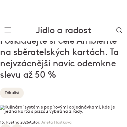
Jídlo a radost
Poskládejte si celé Ambiente
na sběratelských kartách. Ta
nejvzácnější navíc odemkne
slevu až 50 %
Zákulisí
13. května 2026
Autor:
Aneta Hostková