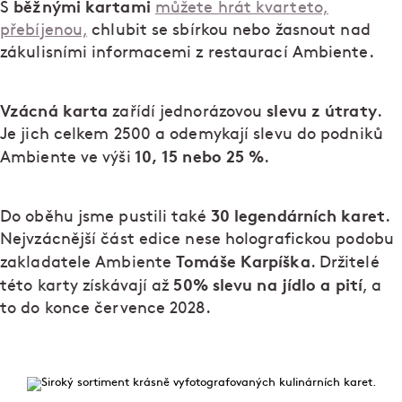
běžnými kartami
S
můžete hrát kvarteto,
přebíjenou,
chlubit se sbírkou nebo žasnout nad
zákulisními informacemi z restaurací Ambiente.
Vzácná karta
slevu z útraty
zařídí jednorázovou
.
Je jich celkem 2500 a odemykají slevu do podniků
10, 15 nebo 25 %
Ambiente ve výši
.
30 legendárních karet
Do oběhu jsme pustili také
.
Nejvzácnější část edice nese holografickou podobu
Tomáše Karpíška
zakladatele Ambiente
. Držitelé
50% slevu na jídlo a pití
této karty získávají až
, a
to do konce července 2028.