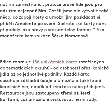
právě lidé jsou pro
našimi zaměstnanci, protože
nás tím nejcennějším
. Chtěli jsme ale vytvořit také
poskládat si
něco, co zapojí hosty a umožní jim
příběh Ambiente po svém
. Sběratelské karty nám
připadaly jako hravý a srozumitelný formát,“ říká
manažerka komunikace Šárka Hamanová.
156 unikátních karet
Edice zahrnuje
rozdělených
do tematických okruhů – od osobností přes ikonická
jídla až po jednotlivé podniky. Každá karta
základní údaje
obsahuje
a umožňuje také hraní
karetních her, například kvarteta nebo přebíjené.
třemi až šesti
Restaurace jsou zastoupeny
kartami
, což umožňuje sestavovat herní sady.