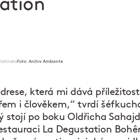
ation
Datinská
Foto:
Archiv Ambiente
rese, která mi dává příležitost
řem i člověkem,“ tvrdí šéfkuch
rý stojí po boku Oldřicha Sahaj
restauraci La Degustation Boh