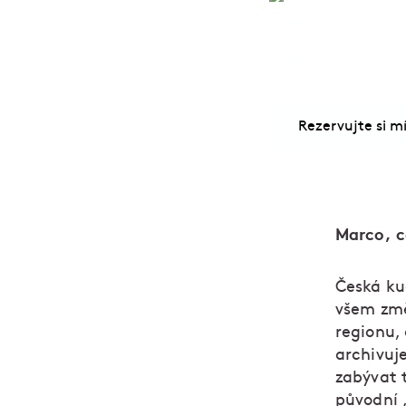
Rezervujte si mí
Marco, c
Česká ku
všem změ
regionu,
archivuj
zabývat 
původní 