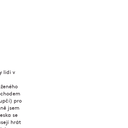
 lidi v
aženého
mochodem
upčí) pro
pně jsem
neska se
sejí hrát