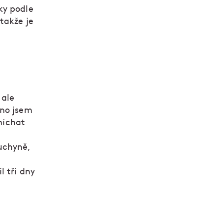
ky podle
takže je
 ale
vno jsem
amíchat
uchyně,
l tři dny