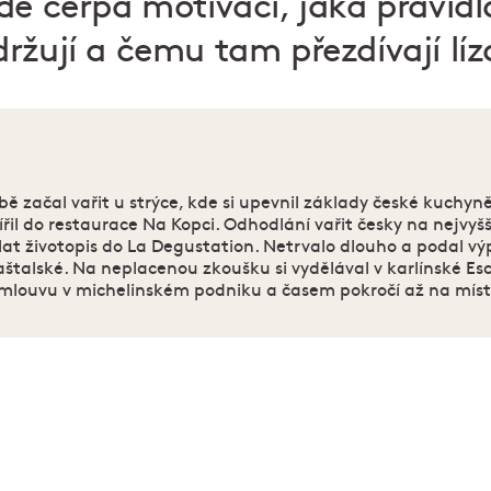
de čerpá motivaci, jaká pravidl
ržují a čemu tam přezdívají lí
ě začal vařit u strýce, kde si upevnil základy české kuchyně
ířil do restaurace Na Kopci. Odhodlání vařit česky na nejvyš
at životopis do La Degustation. Netrvalo dlouho a podal v
štalské. Na neplacenou zkoušku si vydělával v karlínské Esce,
smlouvu v michelinském podniku a časem pokročí až na míst
n: Michelinský zážitek v centru Prahy
Michelinská hvězda, sezonní menu a suroviny od fa