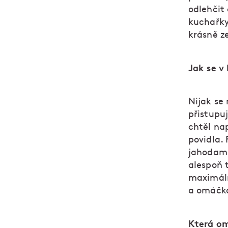
odlehčit
kuchařky
krásně ze
Jak se v
Nijak se
přistupu
chtěl nap
povidla.
jahodami
alespoň 
maximáln
a omáčka 
Která o