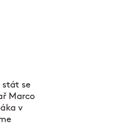
 stát se
ař Marco
dáka v
ême