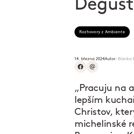
Degust
Rozhovory z Ambiente
14. března 2024
Autor:
Blanka 
„Pracuju na ad
lepším kucha
Christov, kte
michelinské 