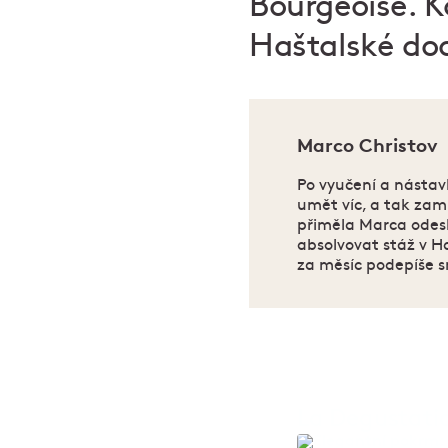
Bourgeoise. K
Haštalské dod
Marco Christov
Po vyučení a nástavb
umět víc, a tak zam
přiměla Marca odesl
absolvovat stáž v Ha
za měsíc podepíše 
La Degustatio