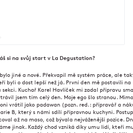
š si na svůj start v La Degustation?
ylo jiné a nové. Překvapil mě systém práce, ale taky
ří byli o dost lepší než já. První den mě postavili na
 sekci. Kuchař Karel Havlíček mi zadal přípravu sm
Strávil jsem tím celý den. Moje ego šlo stranou. Mi
loni vrátil jako padawan (pozn. red.: přípravář a nák
arie B, který s námi sdílí přípravnou kuchyni. Postu
coval až na maso, což bývala nejváženější pozice. D
áme jinak. Každý chod vzniká díky umu lidí, kteří mu