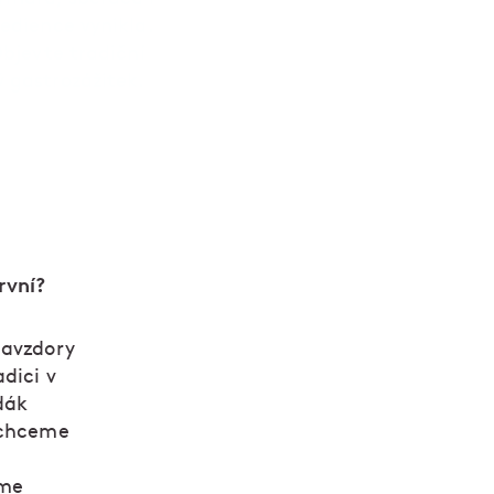
edience vynikla.
Objevte tradiční
 gastrozážitek.
první?
navzdory
dici v
dák
o chceme
íme