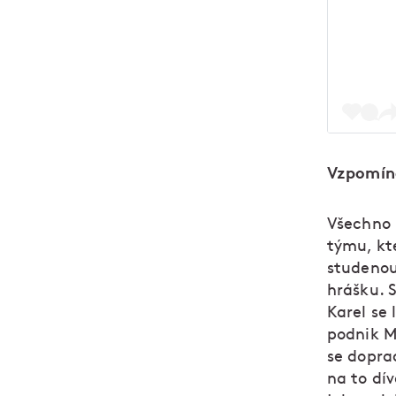
Vzpomíná
Všechno b
týmu, kte
studenou
hrášku. 
Karel se 
podnik M
se dopra
na to dív