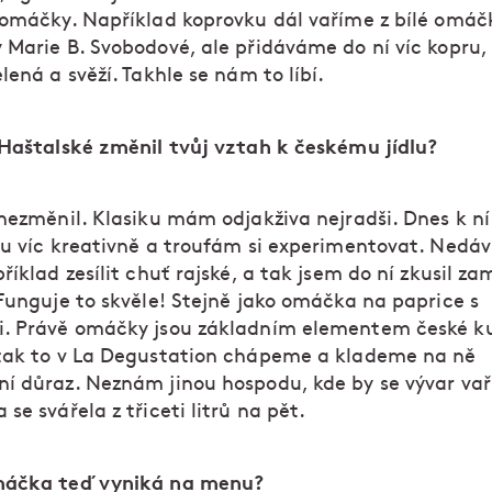
 omáčky. Například koprovku dál vaříme z bílé omáč
 Marie B. Svobodové, ale přidáváme do ní víc kopru, 
lená a svěží. Takhle se nám to líbí.
 Haštalské změnil tvůj vztah k českému jídlu?
 nezměnil. Klasiku mám odjakživa nejradši. Dnes k ní
ju víc kreativně a troufám si experimentovat. Nedá
říklad zesílit chuť rajské, a tak jsem do ní zkusil z
 Funguje to skvěle! Stejně jako omáčka na paprice s
. Právě omáčky jsou základním elementem české k
tak to v La Degustation chápeme a klademe na ně
í důraz. Neznám jinou hospodu, kde by se vývar vaři
se svářela z třiceti litrů na pět.
máčka teď vyniká na menu?