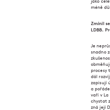
jako cele
méně důl
Zmínil se
LDBB. Pr
Je neprů
snadno z
zkušenost
obměňuje
procesy 
dál rozv
zapisují 
a pořádek
vaří v La
chystat 
zná její