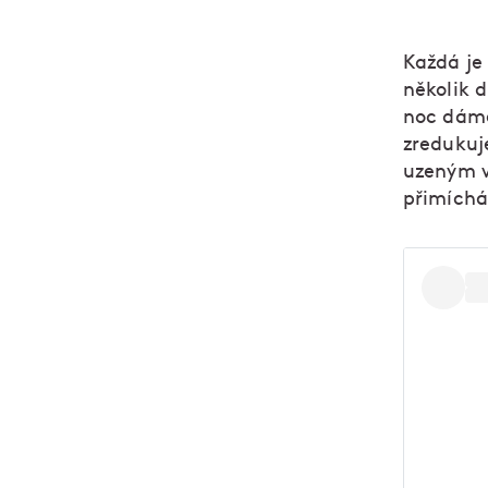
Každá je 
několik d
noc dáme
zredukuj
uzeným v
přimíchá