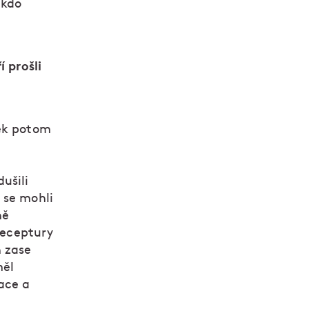
 kdo
í prošli
ček potom
ušili
 se mohli
ně
 receptury
h zase
měl
ace a