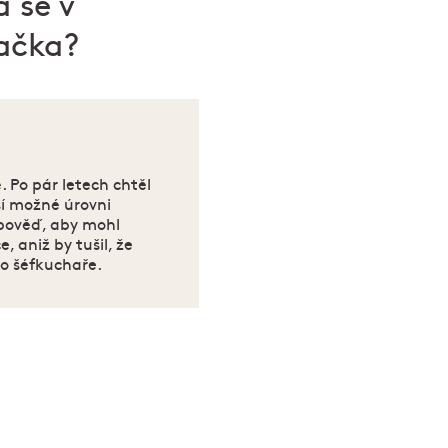
a se v
začka?
. Po pár letech chtěl
ší možné úrovni
ýpověď, aby mohl
 aniž by tušil, že
o šéfkuchaře.
rmářů, sběračů i