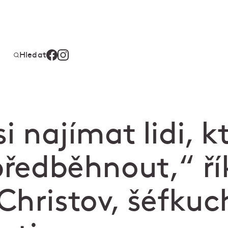
Hledat
si najímat lidi, k
předběhnout,“ ří
Christov, šéfkuc