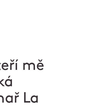
teří mě
ká
hař La