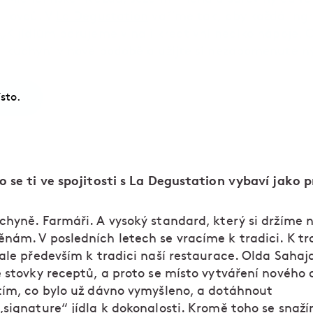
lovců. V
La Degustation
vaříme tak, aby každá ingr
K jídlům párujeme vína i kreativní nealko nápoje. 
kuchyni v nové podobě a užijte si nezapomenutelný
sto.
o se ti ve spojitosti s La Degustation vybaví jako 
chyně. Farmáři. A vysoký standard, který si držíme 
nám. V posledních letech se vracíme k tradici. K tra
 ale především k tradici naší restaurace. Olda Sahaj
e stovky receptů, a proto se místo vytváření novéh
tím, co bylo už dávno vymyšleno, a dotáhnout
„signature“ jídla k dokonalosti. Kromě toho se snaž