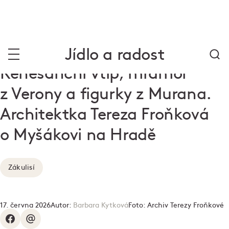
Jídlo a radost
Renesanční vtip, mramor
z Verony a figurky z Murana.
Architektka Tereza Froňková
o Myšákovi na Hradě
Zákulisí
17. června 2026
Autor:
Barbara Kytková
Foto:
Archiv Terezy Froňkové