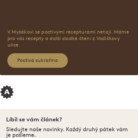
V Myšákovi se poctivými recepturami netají. Máme
pro vás recepty a další sladké čtení z Vodičkovy
ulice.
Poctivá cukrařina
Líbil se vám článek?
Sledujte naše novinky. Každý druhý pátek vám
je pošleme.