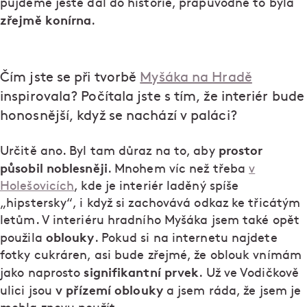
půjdeme ještě dál do historie, prapůvodně to byla
zřejmě konírna
.
Čím jste se při tvorbě
Myšáka na Hradě
inspirovala? Počítala jste s tím, že interiér bude
honosnější, když se nachází v paláci?
prostor
Určitě ano. Byl tam důraz na to, aby
působil noblesněji
. Mnohem víc než třeba
v
Holešovicích
, kde je interiér laděný spíše
„hipstersky“, i když si zachovává odkaz ke třicátým
letům. V interiéru hradního Myšáka jsem také opět
oblouky
použila
. Pokud si na internetu najdete
fotky cukráren, asi bude zřejmé, že oblouk vnímám
signifikantní prvek
jako naprosto
. Už ve Vodičkově
v přízemí oblouky
ulici jsou
a jsem ráda, že jsem je