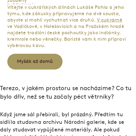
Vítejte v cukrářských dílnách Lukáše Pohla a jeho
týmu, kde zákusky připravujeme na dvě sousta,
abyste si mohli vychutnat více druhů.
V cukrárně
ve Vodičkově, v Holešovicích a na Pražském hradě
najdete tradiční české pochoutky jako indiánky,
kremrole nebo věnečky. Baristé vám k nim připraví
výběrovou kávu.
Myšák až domů
Terezo, v jakém prostoru se nacházíme? Co tu
bylo dřív, než se tu začaly péct větrníky?
Když jsme sál přebírali, byl prázdný. Předtím tu
sídlila studovna archivu Národní galerie, kde se
daly studovat vypůjčené materiály. Ale pokud