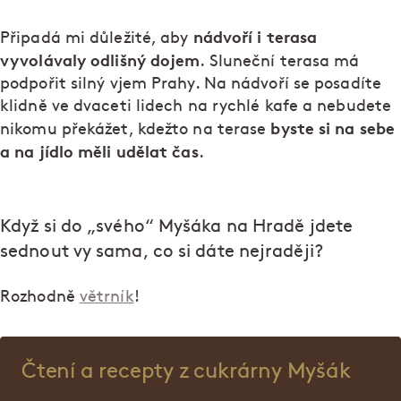
nádvoří i terasa
Připadá mi důležité, aby
vyvolávaly odlišný dojem
. Sluneční terasa má
podpořit silný vjem Prahy. Na nádvoří se posadíte
klidně ve dvaceti lidech na rychlé kafe a nebudete
byste si na sebe
nikomu překážet, kdežto na terase
a na jídlo měli udělat čas
.
Když si do „svého“ Myšáka na Hradě jdete
sednout vy sama, co si dáte nejraději?
Rozhodně
větrník
!
Čtení a recepty z cukrárny Myšák