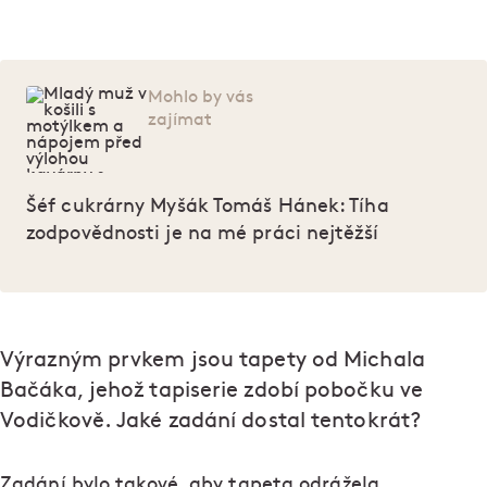
Mohlo by vás
zajímat
Šéf cukrárny Myšák Tomáš Hánek: Tíha
zodpovědnosti je na mé práci nejtěžší
Výrazným prvkem jsou tapety od Michala
Bačáka, jehož tapiserie zdobí pobočku ve
Vodičkově. Jaké zadání dostal tentokrát?
Zadání bylo takové, aby tapeta odrážela