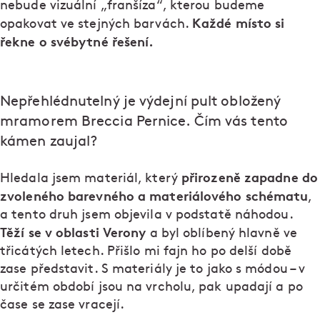
nebude vizuální „franšíza“, kterou budeme
Každé místo si
opakovat ve stejných barvách.
řekne o svébytné řešení.
Nepřehlédnutelný je výdejní pult obložený
mramorem Breccia Pernice. Čím vás tento
kámen zaujal?
přirozeně zapadne do
Hledala jsem materiál, který
zvoleného barevného a materiálového schématu
,
a tento druh jsem objevila v podstatě náhodou.
Těží se v oblasti Verony
a byl oblíbený hlavně ve
třicátých letech. Přišlo mi fajn ho po delší době
zase představit. S materiály je to jako s módou – v
určitém období jsou na vrcholu, pak upadají a po
čase se zase vracejí.