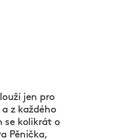
louží jen pro
u a z každého
 se kolikrát o
ra Pěnička,