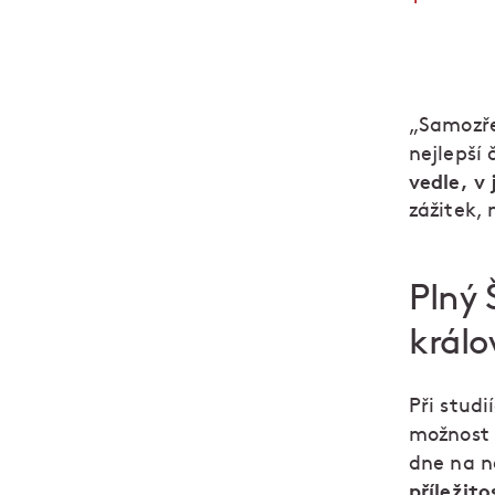
„Samozře
nejlepší 
vedle, v 
zážitek,
Plný 
král
Při studi
možnost
dne na n
příležito