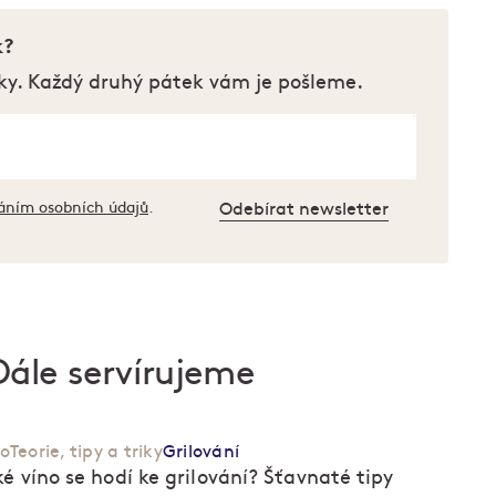
k?
ky. Každý druhý pátek vám je pošleme.
áním osobních údajů
.
Odebírat newsletter
Dále servírujeme
no
Teorie, tipy a triky
Grilování
ké víno se hodí ke grilování? Šťavnaté tipy