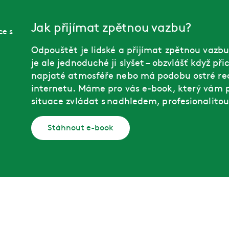
Jak přijímat zpětnou vazbu?
Odpouštět je lidské a přijímat zpětnou vazbu
je ale jednoduché ji slyšet – obzvlášť když př
napjaté atmosféře nebo má podobu ostré re
internetu. Máme pro vás e-book, který vám
situace zvládat s nadhledem, profesionalito
Stáhnout e-book