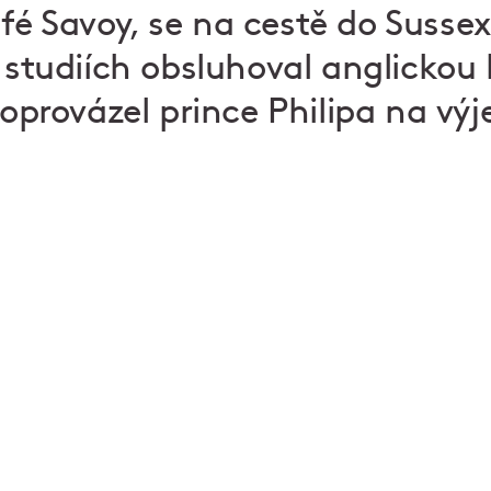
é Savoy, se na cestě do Sussex
i studiích obsluhoval anglickou
 doprovázel prince Philipa na vý
Dělá vám radost dobré jídlo, skvělá parta lidí a ús
hosta? Zamiřte na web Zapoj se a začněte pracov
podniků Ambiente.