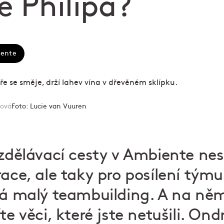
e Philipa?
iente
tová
Foto:
Lucie van Vuuren
vzdělávací cesty v Ambiente nes
race, ale taky pro posílení tým
vá malý teambuilding. A na něm
te věci, které jste netušili. Ond