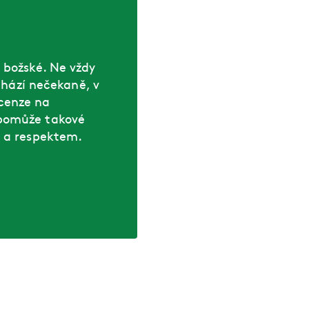
 božské. Ne vždy
ichází nečekaně, v
cenze na
 pomůže takové
u a respektem.