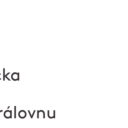
čka
rálovnu