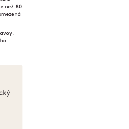
ce než 80
a omezená
Savoy
.
eho
ický