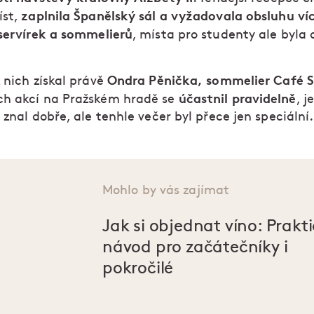
zaplnila Španělský sál a vyžadovala obsluhu ví
íst,
 servírek a sommelierů
, místa pro studenty ale byl
Ondra Pěnička, sommelier Café 
 nich získal právě
účastnil pravidelně
h akcí na Pražském hradě se
, j
 znal dobře, ale tenhle večer byl přece jen speciální.
Mohlo by vás zajímat
Jak si objednat víno: Prakt
návod pro začátečníky i
pokročilé