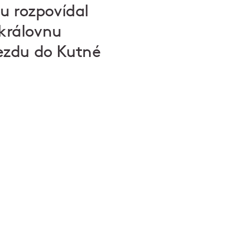
u rozpovídal
 královnu
jezdu do Kutné
měv na tváři
at v některém z