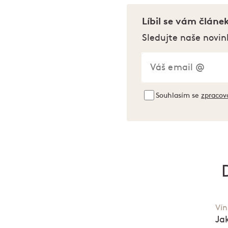
Líbil se vám článe
Sledujte naše novin
Souhlasím se
zpracov
Ví
Ja