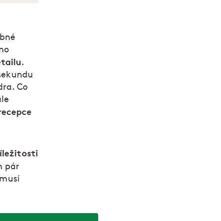
obné
hno
tailu
.
 sekundu
dra. Co
ale
 recepce
íležitosti
n pár
emusí