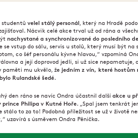
velel stálý personál
ě studentů
, který na Hradě pod
ajišťoval. Nácvik celé akce trval už od rána a všec
nachystané a synchronizované do posledního de
být
 se vstup do sálu, servis u stolů, který musí být na
otom, co šéf personálu kývne hlavou,“ vzpomíná On
álovna a její doprovod jedli, si už sice nepamatuje, 
jedním z vín, které hostům
v paměti mu ukvělo, že
 bylo Rulandské šedé
.
akce u př
hý den ráno se navíc Ondra účastnil další
 prince Philipa v Kutné Hoře
. „Spal jsem tenkrát je
e stálo to za to! Podobná příležitost se už v životě n
,“ uzavírá s úsměvem Ondra Pěnička.