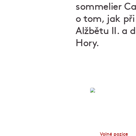
sommelier Caf
o tom, jak př
Alžbětu II. a
Hory.
Zapoj se!
Volné pozice