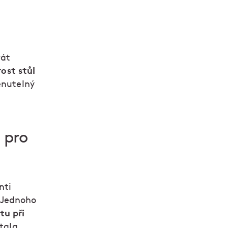
rát
rost stůl
enutelný
 pro
nti
 Jednoho
tu při
ítala