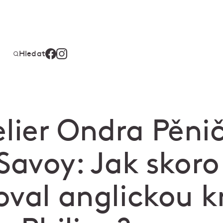
Hledat
ier Ondra Pěni
Savoy: Jak skoro
oval anglickou k