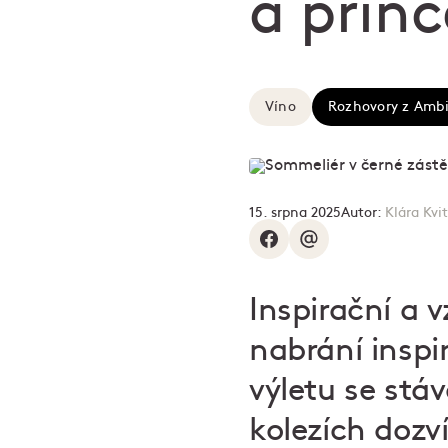
a princ
Víno
Rozhovory z Amb
15. srpna 2025
Autor:
Klára Kvi
Inspirační a 
nabrání inspi
výletu se stá
kolezích dozví