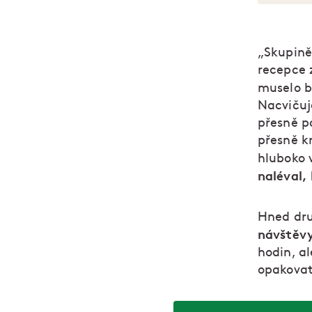
„Skupin
recepce z
muselo 
Nacvičuje
přesně p
přesně kr
hluboko 
naléval,
Hned dru
návštěvy
hodin, al
opakovat