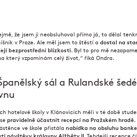
jmě, že jsem ji neobsluhoval přímo já, to dělal tenk
dostal na sta
číšník v Praze. Ale měl jsem to štěstí a
její bezprostřední blízkosti
. Byl to pro mě nezapom
 na který vzpomínám celý život,“ říká Ondra.
Španělský sál a Rulandské šedé
ovnu
ích hotelové školy v Klánovicích měli v té době stude
pravidelně účastnit recepcí na Pražském hradě
 se
.
nabídka na obsluhu banke
ástěnce ve škole přistála
sti návštěvy královny Alžběty II
. Tehdejší recepce č