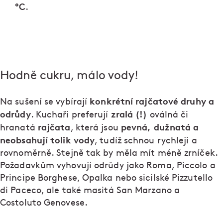
°C
.
Hodně cukru, málo vody!
konkrétní rajčatové druhy a
Na sušení se vybírají
odrůdy
zralá (!)
. Kuchaři preferují
oválná či
rajčata
pevná, dužnatá a
hranatá
, která jsou
neobsahují tolik vody
, tudíž schnou rychleji a
rovnoměrně. Stejně tak by měla mít méně zrníček.
Požadavkům vyhovují odrůdy jako Roma, Piccolo a
Principe Borghese, Opalka nebo sicilské Pizzutello
di Paceco, ale také masitá San Marzano a
Costoluto Genovese.