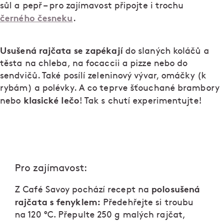
sůl a pepř – pro zajímavost připojte i trochu
černého česneku
.
Usušená rajčata se zapékají
do slaných koláčů a
těsta na chleba, na focaccii a pizze nebo do
sendvičů. Také posílí zeleninový vývar, omáčky (k
rybám) a polévky. A co teprve šťouchané brambory
klasické lečo
nebo
! Tak s chutí experimentujte!
Pro zajímavost:
polosušená
Z Café Savoy pochází recept na
rajčata s fenyklem:
Předehřejte si troubu
na 120 °C. Přepulte 250 g malých rajčat,