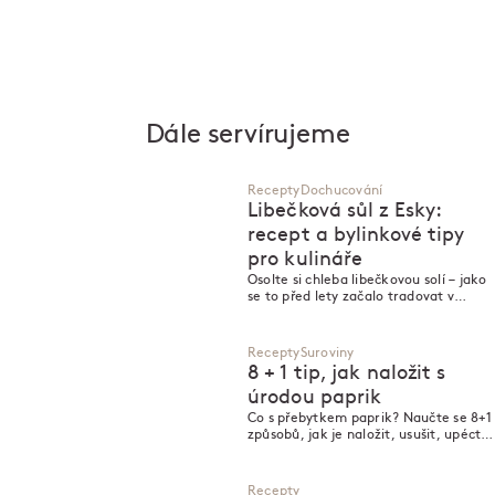
Dále servírujeme
Recepty
Dochucování
Libečková sůl z Esky:
recept a bylinkové tipy
pro kulináře
Osolte si chleba libečkovou solí – jako
se to před lety začalo tradovat v
karlínské Esce.
Recepty
Suroviny
8 + 1 tip, jak naložit s
úrodou paprik
Co s přebytkem paprik? Naučte se 8+1
způsobů, jak je naložit, usušit, upéct
nebo proměnit v lahodné omáčky a
dipy.
Recepty