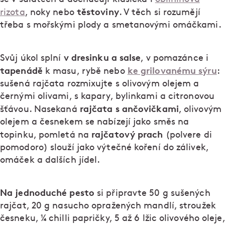
těstoviny
rizota
, noky nebo
. V těch si rozumějí
třeba s mořskými plody a smetanovými omáčkami.
v dresinku a salse
Svůj úkol splní
, v pomazánce i
tapenádě
ke grilovanému sýru
k masu, rybě nebo
:
sušená rajčata rozmixujte s olivovým olejem a
černými olivami, s kapary, bylinkami a citronovou
rajčata s ančovičkami
šťávou. Nasekaná
, olivovým
olejem a česnekem se nabízejí jako směs na
rajčatový prach
topinku, pomletá na
(polvere di
pomodoro) slouží jako výtečné koření do zálivek,
omáček a dalších jídel.
Na jednoduché pesto
si připravte 50 g sušených
rajčat, 20 g nasucho opražených mandlí, stroužek
česneku, ¼ chilli papričky, 5 až 6 lžic olivového oleje,