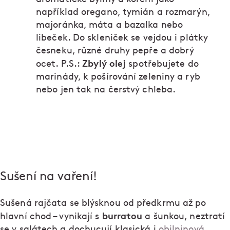
například oregano, tymián a rozmarýn,
majoránka, máta a bazalka nebo
libeček. Do skleniček se vejdou i plátky
česneku, různé druhy pepře a dobrý
Zbylý olej
ocet. P.S.:
spotřebujete do
marinády, k pošírování zeleniny a ryb
nebo jen tak na čerstvý chleba.
Sušení na vaření!
Sušená rajčata se blýsknou od předkrmu až po
burratou
hlavní chod – vynikají s
a šunkou, neztratí
se v salátech a dochucují klasická i
obilninová