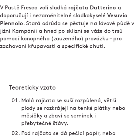
rajčata Datterino
V Pastě Fresca volí sladká
a
Vesuvio
doporučují i nezaměnitelné sladkokyselé
Piennolo
. Stará odrůda se pěstuje na lávové půdě v
jižní Kampánii a hned po sklizni se váže do trsů
pomocí konopného (zauzeného) provázku – pro
zachování křupavosti a specifické chuti.
Teoreticky vzato
Malá rajčata se suší rozpůlená, větší
plody se rozkrájejí na tenké plátky nebo
měsíčky a zbaví se semínek i
přebytečné šťávy.
Pod rajčata se dá pečicí papír, nebo