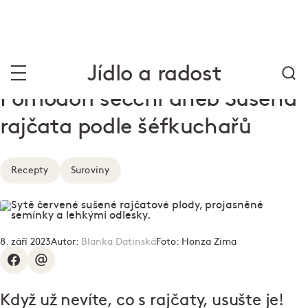
Jídlo a radost
Pomodori secchi aneb Sušená
rajčata podle šéfkuchařů
Recepty
Suroviny
8. září 2023
Autor:
Blanka Datinská
Foto:
Honza Zima
Když už nevíte, co s rajčaty, usušte je!