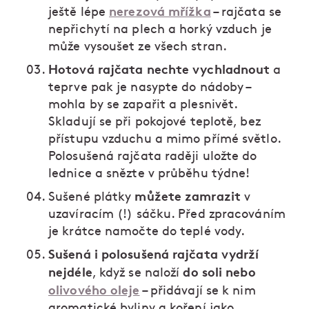
nerezová mřížka
ještě lépe
– rajčata se
nepřichytí na plech a horký vzduch je
může vysoušet ze všech stran.
Hotová rajčata nechte vychladnout
a
teprve pak je nasypte do nádoby –
mohla by se zapařit a plesnivět.
Skladují se při pokojové teplotě, bez
přístupu vzduchu a mimo přímé světlo.
Polosušená rajčata raději uložte do
lednice a snězte v průběhu týdne!
můžete zamrazit
Sušené plátky
v
uzavíracím (!) sáčku. Před zpracováním
je krátce namočte do teplé vody.
Sušená i polosušená rajčata vydrží
nejdéle
do soli nebo
, když se naloží
olivového oleje
– přidávají se k nim
aromatické byliny a koření jako