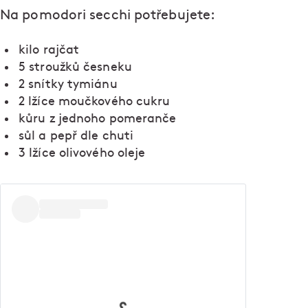
Na pomodori secchi potřebujete:
kilo rajčat
5 stroužků česneku
2 snítky tymiánu
2 lžíce moučkového cukru
kůru z jednoho pomeranče
sůl a pepř dle chuti
3 lžíce olivového oleje