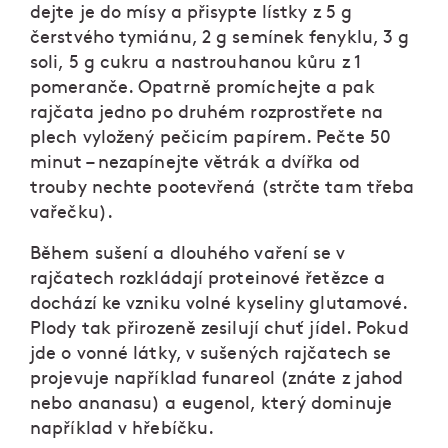
dejte je do mísy a přisypte lístky z 5 g
čerstvého tymiánu, 2 g semínek fenyklu, 3 g
soli, 5 g cukru a nastrouhanou kůru z 1
pomeranče. Opatrně promíchejte a pak
rajčata jedno po druhém rozprostřete na
plech vyložený pečicím papírem. Pečte 50
minut – nezapínejte větrák a dvířka od
trouby nechte pootevřená (strčte tam třeba
vařečku).
Během sušení a dlouhého vaření se v
rajčatech rozkládají proteinové řetězce a
dochází ke vzniku volné kyseliny glutamové.
Plody tak přirozeně zesilují chuť jídel. Pokud
jde o vonné látky, v sušených rajčatech se
projevuje například funareol (znáte z jahod
nebo ananasu) a eugenol, který dominuje
například v hřebíčku.