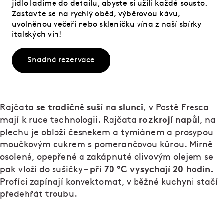
jídlo ladíme do detailu, abyste si užili každé sousto.
Zastavte se na rychlý oběd, výběrovou kávu,
uvolněnou večeři nebo skleničku vína z naší sbírky
italských vín!
Snadná rezervace
se tradičně suší na slunci
Rajčata
, v Pastě Fresca
rozkrojí napůl
mají k ruce technologii. Rajčata
, na
plechu je obloží česnekem a tymiánem a prosypou
moučkovým cukrem s pomerančovou kůrou. Mírně
osolené, opepřené a zakápnuté olivovým olejem se
při 70 °C vysychají 20 hodin.
pak vloží do sušičky –
Profíci zapínají konvektomat, v běžné kuchyni stačí
předehřát troubu.