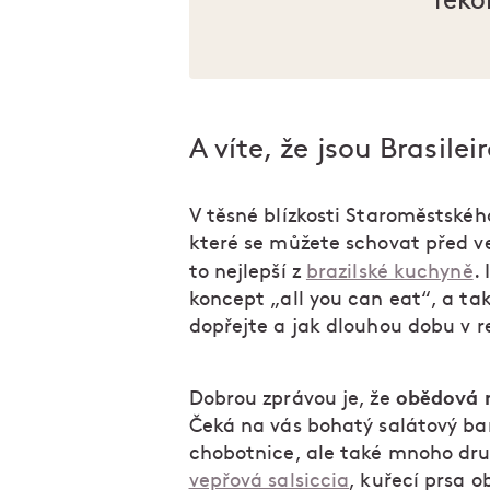
reko
A víte, že jsou Brasilei
V těsné blízkosti Staroměstskéh
které se můžete schovat před v
to nejlepší z
brazilské kuchyně
. 
koncept „all you can eat“, a tak 
dopřejte a jak dlouhou dobu v r
obědová n
Dobrou zprávou je, že
Čeká na vás bohatý salátový bar,
chobotnice, ale také mnoho dr
vepřová salsiccia
, kuřecí prsa o