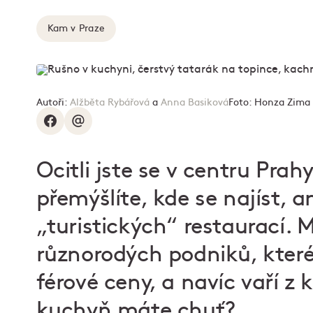
Kam v Praze
Autoři:
Alžběta Rybářová
a
Anna Basiková
Foto:
Honza Zima
Ocitli jste se v centru Pr
přemýšlíte, kde se najíst, an
„turistických“ restaurací.
různorodých podniků, které
férové ceny, a navíc vaří z 
kuchyň máte chuť?