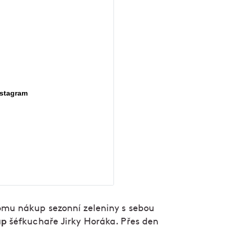
nstagram
omu nákup sezonní zeleniny s sebou
up
šéfkuchaře Jirky Horáka. Přes den