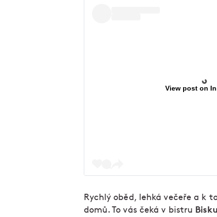
View post on I
Rychlý oběd, lehká večeře a k t
Bisk
domů. To vás čeká v bistru