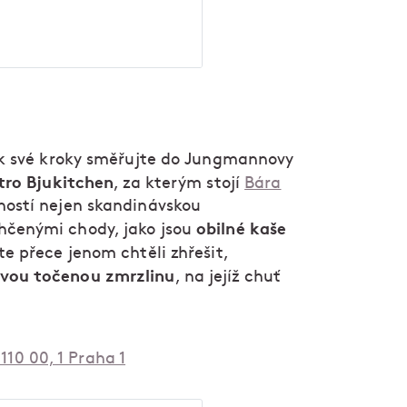
Pak své kroky směřujte do Jungmannovy
tro Bjukitchen
, za kterým stojí
Bára
ohostí nejen skandinávskou
obilné kaše
hčenými chody, jako jsou
te přece jenom chtěli zhřešit,
vou točenou zmrzlinu
, na jejíž chuť
10 00, 1 Praha 1