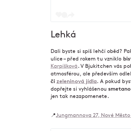
Lehká
Dali byste si spíš lehčí oběd? 
bis
ulice – před rokem tu vzniklo
Karpíšková
. V Bjukitchen vás p
atmosférou, ale především odle
či
zeleninová jídla
. A pokud bys
smetano
dopřejte si vyhlášenou
jen tak nezapomenete.
📍
Jungmannova 27, Nové Město 1