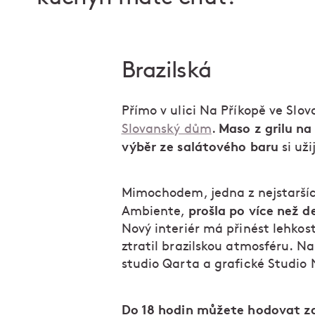
Brazilská
Přímo v ulici Na Příkopě ve Sl
Maso z grilu na
Slovanský dům
.
výběr ze salátového baru
si uži
Mimochodem, jedna z nejstaršíc
prošla po více než d
Ambiente,
Nový interiér má přinést lehkos
ztratil brazilskou atmosféru. N
studio Qarta a grafické Studio 
Do 18 hodin můžete hodovat z