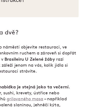
nstrukce?
ra dvě?
o náměstí objevíte restauraci, ve
enkovním ruchem a zároveň si dopřát
Brasileiru U Zelené žáby
I v
razí
záleží jenom na vás, kolik jídla si
estauraci strávíte.
abídka je stejná jako ta večerní
.
 sushi, krevety, ústřice nebo
uhů
grilovaného masa
– například
balená slaninou, jehněčí kýta,