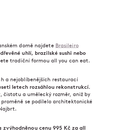
ovanském domě najdete
Brasileiro
 dřevěné uhlí, brazilské sushi nebo
jete tradiční formou all you can eat.
h a nejoblíbenějších restaurací
eseti letech rozsáhlou rekonstrukcí
.
t, čistotu a umělecký rozměr, aniž by
a proměně se podílelo architektonické
Najbrt.
a zvýhodněnou cenu 995 Kč za all