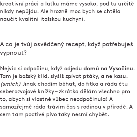
kreativní práci a laťku máme vysoko, pod tu určitě
nikdy nepůjdu. Ale hrozně moc bych se chtěla
naučit kvalitní italskou kuchyni.
A co je tvůj osvědčený recept, když potřebuješ
vypnout?
domů na Vysočinu
Nejvíc si odpočinu, když odjedu
.
Tam je božský klid, slyšíš zpívat ptáky, a ne kasu.
(smích)
Jinak chodím běhat, do fitka a ráda čtu
seberozvojové knížky – zkrátka dělám všechno pro
to, abych si vlastně vůbec neodpočinula! A
samozřejmě ráda trávím čas s rodinou v přírodě. A
sem tam poctivé pivo taky nesmí chybět.