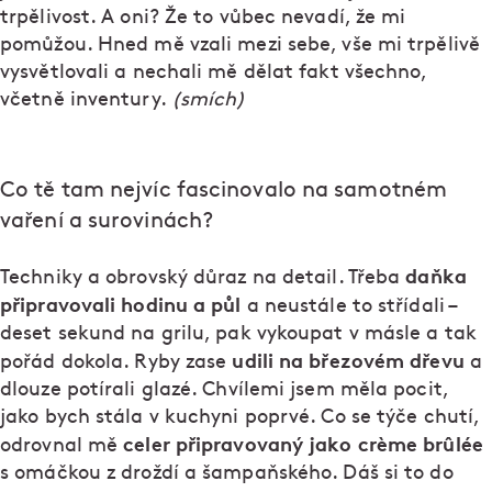
trpělivost. A oni? Že to vůbec nevadí, že mi
pomůžou. Hned mě vzali mezi sebe, vše mi trpělivě
vysvětlovali a nechali mě dělat fakt všechno,
včetně inventury.
(smích)
Co tě tam nejvíc fascinovalo na samotném
vaření a surovinách?
daňka
Techniky a obrovský důraz na detail. Třeba
připravovali hodinu a půl
a neustále to střídali –
deset sekund na grilu, pak vykoupat v másle a tak
udili na březovém dřevu
pořád dokola. Ryby zase
a
dlouze potírali glazé. Chvílemi jsem měla pocit,
jako bych stála v kuchyni poprvé. Co se týče chutí,
celer připravovaný jako crème brûlée
odrovnal mě
s omáčkou z droždí a šampaňského. Dáš si to do