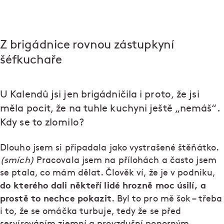
Z brigádnice rovnou zástupkyní
šéfkuchaře
U Kalendů jsi jen brigádničila i proto, že jsi
měla pocit, že na tuhle kuchyni ještě „nemáš“.
Kdy se to zlomilo?
Dlouho jsem si připadala jako vystrašené štěňátko.
(smích)
Pracovala jsem na přílohách a často jsem
se ptala, co mám dělat. Člověk ví, že je v podniku,
do kterého dali někteří lidé hrozně moc úsilí, a
prostě to nechce pokazit
. Byl to pro mě šok – třeba
i to, že se omáčka turbuje, tedy že se před
servírováním zjemní a provzdušní ponorným