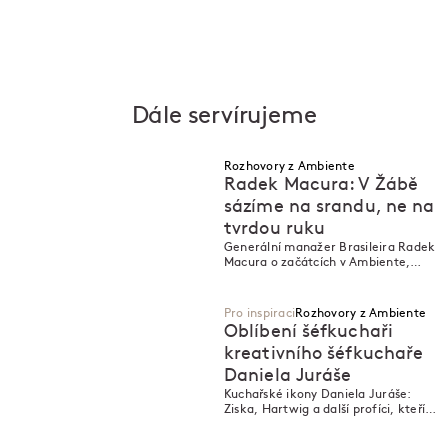
Dále servírujeme
Rozhovory z Ambiente
Radek Macura: V Žábě
sázíme na srandu, ne na
tvrdou ruku
M
M
Generální manažer Brasileira Radek
Macura o začátcích v Ambiente,
budování týmu a síle humoru v
gastronomii.
Pro inspiraci
Rozhovory z Ambiente
Oblíbení šéfkuchaři
kreativního šéfkuchaře
Daniela Juráše
M
M
Kuchařské ikony Daniela Juráše:
Ziska, Hartwig a další profíci, kteří
inspirují kreativce Ambiente.