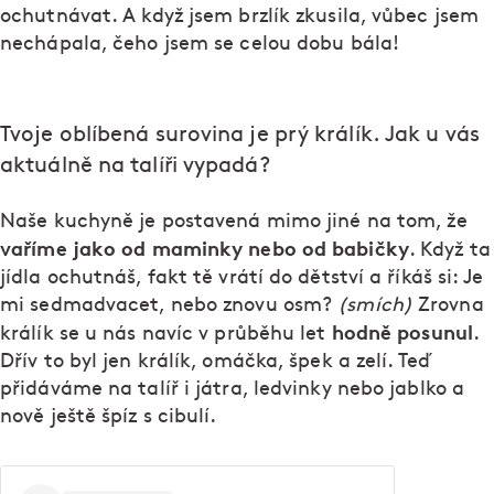
ochutnávat. A když jsem brzlík zkusila, vůbec jsem
nechápala, čeho jsem se celou dobu bála!
Tvoje oblíbená surovina je prý králík. Jak u vás
aktuálně na talíři vypadá?
Naše kuchyně je postavená mimo jiné na tom, že
vaříme jako od maminky nebo od babičky
. Když ta
jídla ochutnáš, fakt tě vrátí do dětství a říkáš si: Je
mi sedmadvacet, nebo znovu osm?
(smích)
Zrovna
hodně posunul
králík se u nás navíc v průběhu let
.
Dřív to byl jen králík, omáčka, špek a zelí. Teď
přidáváme na talíř i játra, ledvinky nebo jablko a
nově ještě špíz s cibulí.