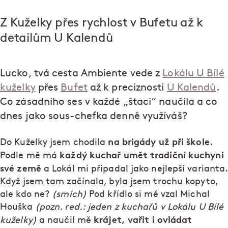
Z Kuželky přes rychlost v Bufetu až k
detailům U Kalendů
Lucko, tvá cesta Ambiente vede z
Lokálu U Bílé
kuželky
přes
Bufet
až k preciznosti
U Kalendů
.
Co zásadního ses v každé „štaci“ naučila a co
dnes jako sous-chefka denně využíváš?
na brigády už při škole
Do Kuželky jsem chodila
.
každý kuchař umět tradiční kuchyni
Podle mě má
své země
a Lokál mi připadal jako nejlepší varianta.
Když jsem tam začínala, byla jsem trochu kopyto,
ale kdo ne?
(smích)
Pod křídlo si mě vzal Michal
Houška
(pozn. red.: jeden z kuchařů v Lokálu U Bílé
krájet, vařit i ovládat
kuželky)
a naučil mě