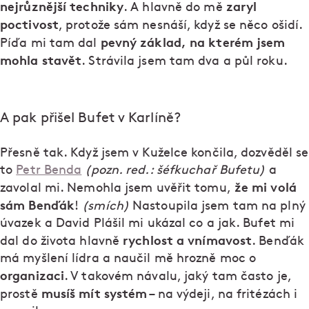
nejrůznější techniky
zaryl
. A hlavně do mě
poctivost
, protože sám nesnáší, když se něco ošidí.
pevný základ, na kterém jsem
Píďa mi tam dal
mohla stavět
. Strávila jsem tam dva a půl roku.
A pak přišel Bufet v Karlíně?
Přesně tak. Když jsem v Kuželce končila, dozvěděl se
to
Petr Benda
(pozn. red.: šéfkuchař Bufetu)
a
že mi volá
zavolal mi. Nemohla jsem uvěřit tomu,
sám Benďák
!
(smích)
Nastoupila jsem tam na plný
úvazek a David Plášil mi ukázal co a jak. Bufet mi
rychlost a vnímavost
dal do života hlavně
. Benďák
má myšlení lídra a naučil mě hrozně moc o
organizaci
. V takovém návalu, jaký tam často je,
musíš mít systém
prostě
– na výdeji, na fritézách i