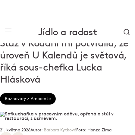
Jídlo a radost
Stáž v Kodani mi potvrdila, že
úroveň U Kalendů je světová,
říká sous-chefka Lucka
Hlásková
Rozhovory z Ambiente
21. května 2026
Autor:
Barbara Kytková
Foto:
Honza Zima