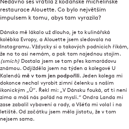
Nedávno ses vrátila z kodaňské michelinské
restaurace Alouette. Co bylo největším
impulsem k tomu, abys tam vyrazila?
Dánsko mě lákalo už dlouho, je to kulinářská
kolébka Evropy, a Alouette jsem sledovala na
Instagramu. Vždycky si o takových podnicích říkám,
že na to asi nemám, a pak tam najednou stojím.
(smích)
Dostala jsem se tam přes kamarádovu
známou. Odjížděla jsem na týden a kolegové U
mě v tom jen podpořili
Kalendů
. Jeden kolega mi
dokonce nechal vyrobit zimní čelenku s naším
ikonickým „Ů“. Řekl mi: „V Dánsku fouká, ať ti není
zima a máš nás pořád na mysli.“ Ondra Landa mi
zase zabalil vybavení a rady, a Všéťa mi volal i na
letiště. Od začátku jsem měla jistotu, že v tom
nejsem sama.