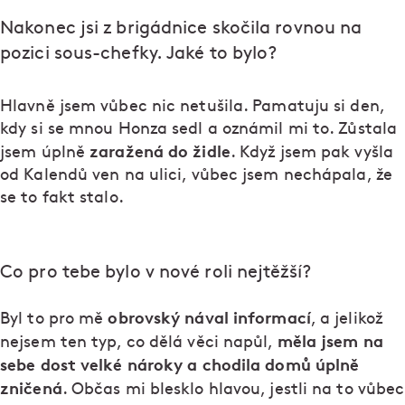
Nakonec jsi z brigádnice skočila rovnou na
pozici sous-chefky. Jaké to bylo?
Hlavně jsem vůbec nic netušila. Pamatuju si den,
kdy si se mnou Honza sedl a oznámil mi to. Zůstala
zaražená do židle
jsem úplně
. Když jsem pak vyšla
od Kalendů ven na ulici, vůbec jsem nechápala, že
se to fakt stalo.
Co pro tebe bylo v nové roli nejtěžší?
obrovský nával informací
Byl to pro mě
, a jelikož
měla jsem na
nejsem ten typ, co dělá věci napůl,
sebe dost velké nároky a chodila domů úplně
zničená
. Občas mi blesklo hlavou, jestli na to vůbec