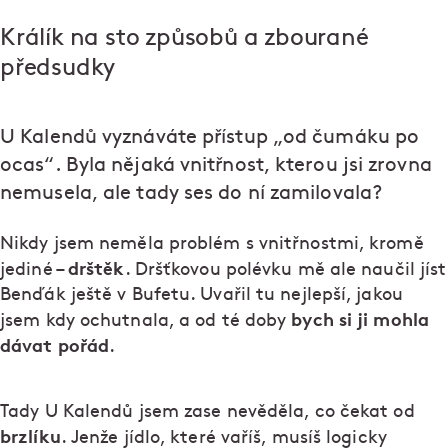
Králík na sto způsobů a zbourané
předsudky
U Kalendů vyznáváte přístup „od čumáku po
ocas“. Byla nějaká vnitřnost, kterou jsi zrovna
nemusela, ale tady ses do ní zamilovala?
Nikdy jsem neměla problém s vnitřnostmi, kromě
drštěk
jediné –
. Dršťkovou polévku mě ale naučil jíst
Benďák ještě v Bufetu. Uvařil tu nejlepší, jakou
bych si ji mohla
jsem kdy ochutnala, a od té doby
dávat pořád
.
Tady U Kalendů jsem zase nevěděla, co čekat od
brzlíku
. Jenže jídlo, které vaříš, musíš logicky