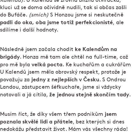
Kalendů)
. U Kalendů se zrovna blížila otvíračka,
kluci už se doma očividně nudili, tak si občas zašli
do Bufáče.
(smích)
S Honzou jsme si neskutečně
padli do oka, oba jsme totiž perfekcionisté
, ale
sdílíme i další hodnoty.
ke Kalendům na
Následně jsem začala chodit
brigády
. Honza mě tam ale chtěl na full-time, což
velká pocta
pro mě byla
. Ke kuchařům a cukrářům
U Kalendů jsem měla obrovský respekt, protože je
jedny z nejlepších v Česku
považuju za
. S Ondrou
Landou, zástupcem šéfkuchaře, jsme si vždycky
že jednou stejně skončím tady
notovali a já cítila,
.
jsem
Musím říct, že díky všem třem podnikům
poznala skvělé lidi a přátele
, bez kterých si dnes
nedokážu představit život. Mám vás všechny ráda!