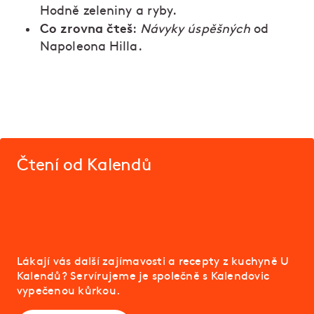
Hodně zeleniny a ryby.
Co zrovna čteš
:
Návyky úspěšných
od
Napoleona Hilla.
Čtení od Kalendů
Lákají vás další zajímavosti a recepty z kuchyně U
Kalendů? Servírujeme je společně s Kalendovic
vypečenou kůrkou.