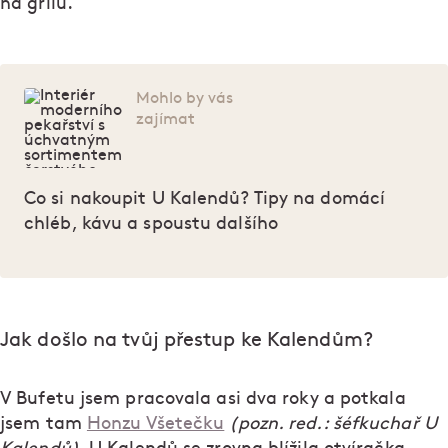
na grilu.
Mohlo by vás
zajímat
Co si nakoupit U Kalendů? Tipy na domácí
chléb, kávu a spoustu dalšího
Jak došlo na tvůj přestup ke Kalendům?
V Bufetu jsem pracovala asi dva roky a potkala
jsem tam
Honzu Všetečku
(pozn. red.: šéfkuchař U