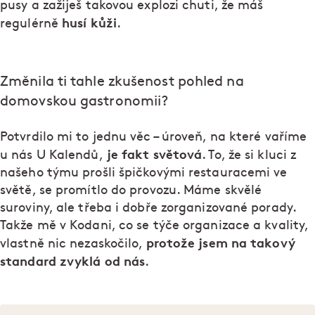
pusy a zažiješ takovou explozi chuti, že máš
husí kůži
regulérně
.
Změnila ti tahle zkušenost pohled na
domovskou gastronomii?
Potvrdilo mi to jednu věc – úroveň, na které vaříme
je fakt světová
u nás U Kalendů,
. To, že si kluci z
našeho týmu prošli špičkovými restauracemi ve
světě, se promítlo do provozu. Máme skvělé
suroviny, ale třeba i dobře zorganizované porady.
Takže mě v Kodani, co se týče organizace a kvality,
protože jsem na takový
vlastně nic nezaskočilo,
standard zvyklá od nás
.