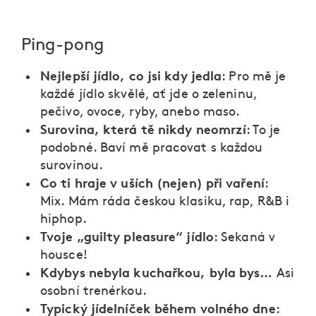
Ping-pong
Nejlepší jídlo, co jsi kdy jedla
: Pro mě je
každé jídlo skvělé, ať jde o zeleninu,
pečivo, ovoce, ryby, anebo maso.
Surovina, která tě nikdy neomrzí
: To je
podobné. Baví mě pracovat s každou
surovinou.
Co ti hraje v uších (nejen) při vaření
:
Mix. Mám ráda českou klasiku, rap, R&B i
hiphop.
Tvoje „guilty pleasure“ jídlo
: Sekaná v
housce!
Kdybys nebyla kuchařkou, byla bys…
Asi
osobní trenérkou.
Typický jídelníček během volného dne
: