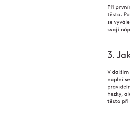
Při první
těsta. P
se vyvále
svoji náp
3. Ja
V dalším
naplní s
pravideln
hezky, a
těsto při