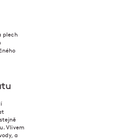
a plech
m
ečného
atu
í
at
stejně
u. Vlivem
vody, a