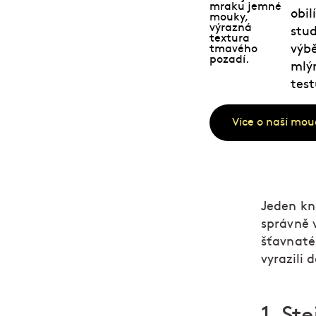
obil
stud
výbě
mlýn
test
Více o naší mou
Jeden kne
správně 
šťavnaté
vyrazili
1. St