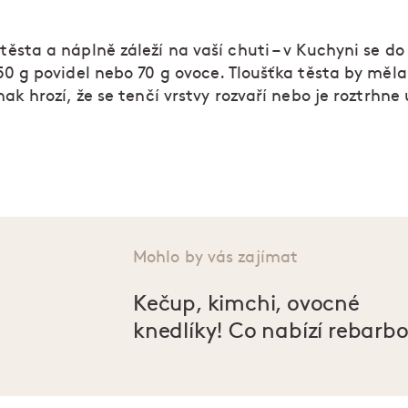
ěsta a náplně záleží na vaší chuti – v Kuchyni se d
50 g povidel nebo 70 g ovoce. Tloušťka těsta by měla
ak hrozí, že se tenčí vrstvy rozvaří nebo je roztrhne 
Mohlo by vás zajímat
Kečup, kimchi, ovocné
knedlíky! Co nabízí rebarb