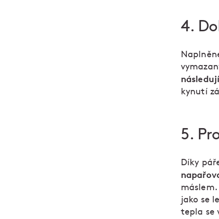
4. Do
Naplněné
vymazaný
následuj
kynutí zá
5. Pr
Díky páře
napařova
máslem. 
jako se 
tepla se 