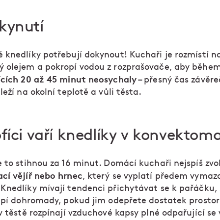
kynutí
 knedlíky potřebují dokynout! Kuchaři je rozmístí n
 olejem a pokropí vodou z rozprašovače, aby běhe
ících 20 až 45 minut neosychaly
– přesný čas závěr
leží na okolní teplotě a vůli těsta.
ofíci vaří knedlíky v konvektom
 to stihnou za 16 minut. Domácí kuchaři nejspíš zvol
cí vějíř nebo hrnec
, který se vyplatí předem vymaz
Knedlíky mívají tendenci přichytávat se k pařáčku, 
lepí dohromady, pokud jim odepřete dostatek prostor
v těstě rozpínají vzduchové kapsy plné odpařující se 