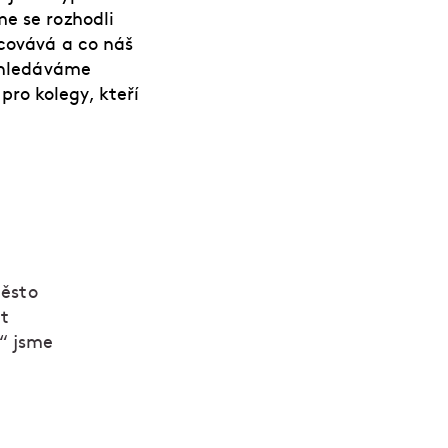
me se rozhodli
acovává a co náš
Vyhledáváme
ro kolegy, kteří
těsto
it
“ jsme