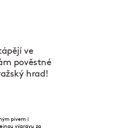
tápějí ve
vám pověstné
ražský hrad!
eným pivem i
ejnou výpravu za