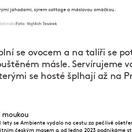
Datinská
Foto:
Vojtěch Tesárek
lní se ovocem a na talíři se po
uštěném másle. Servírujeme 
kterými se hosté šplhají až na P
ší moukou
 lety se Ambiente vydalo na cestu za pečlivě ošetř
litním českým masem a od ledna 2023 podnikáme st