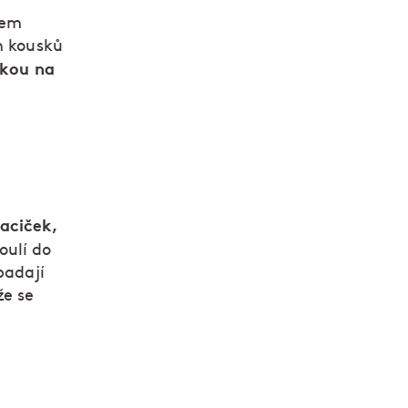
jem
h kousků
rkou na
aciček,
oulí do
padají
že se