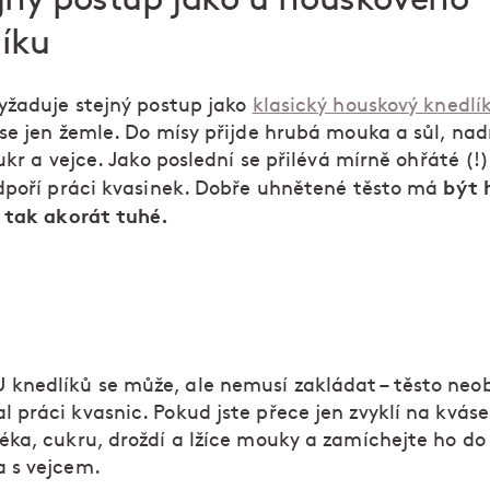
íku
yžaduje stejný postup jako
klasický houskový knedlí
se jen žemle. Do mísy přijde hrubá mouka a sůl, nad
ukr a vejce. Jako poslední se přilévá mírně ohřáté (!
být 
dpoří práci kvasinek. Dobře uhnětené těsto má
 tak akorát tuhé.
 knedlíků se může, ale nemusí zakládat – těsto neo
al práci kvasnic. Pokud jste přece jen zvyklí na kvás
mléka, cukru, droždí a lžíce mouky a zamíchejte ho d
a s vejcem.