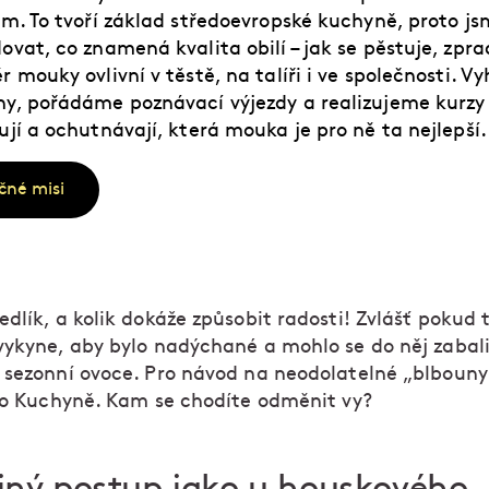
ím. To tvoří základ středoevropské kuchyně, proto js
ovat, co znamená kvalita obilí – jak se pěstuje, zpr
r mouky ovlivní v těstě, na talíři i ve společnosti. 
y, pořádáme poznávací výjezdy a realizujeme kurzy p
ují a ochutnávají, která mouka je pro ně ta nejlepší.
čné misi
dlík, a kolik dokáže způsobit radosti! Zvlášť pokud 
vykyne, aby bylo nadýchané a mohlo se do něj zabal
 sezonní ovoce. Pro návod na neodolatelné „blbouny
 do Kuchyně. Kam se chodíte odměnit vy?
ejný postup jako u houskového