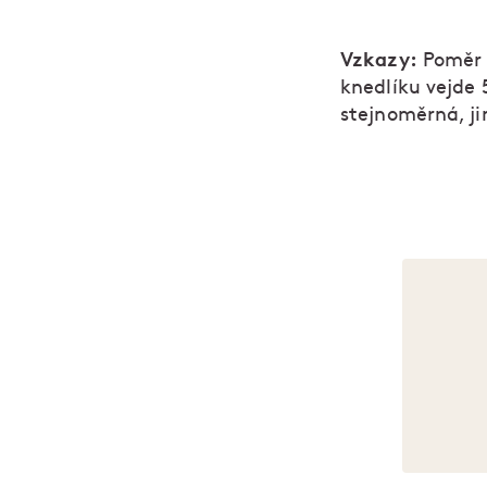
Vzkazy:
Poměr t
knedlíku vejde 
stejnoměrná, jin