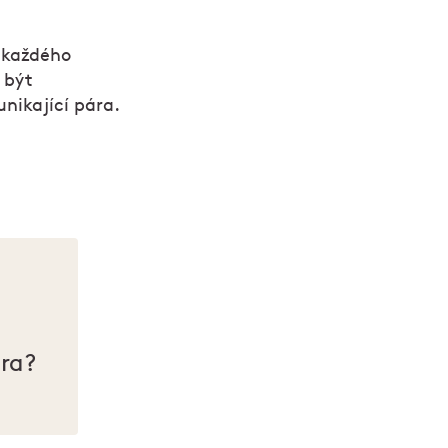
o každého
 být
unikající pára.
ora?