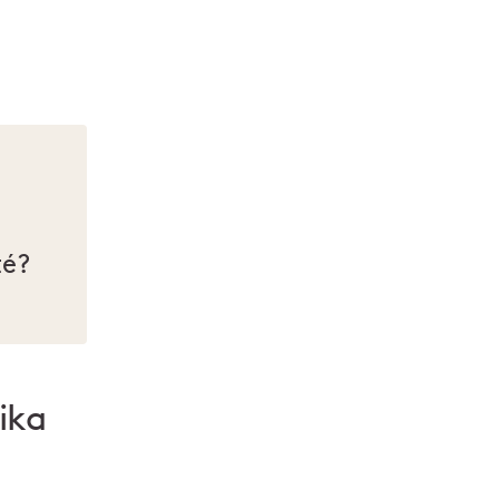
té?
ika