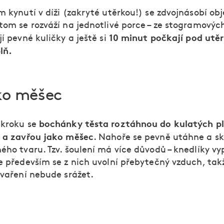
m kynutí v díži (zakryté utěrkou!) se zdvojnásobí ob
otom se rozváží na jednotlivé porce – ze stogramovýc
10 minut počkají pod utě
jí pevné kuličky a ještě si
lň.
ko měšec
bochánky těsta roztáhnou do kulatých pl
 kroku se
e a zavřou jako měšec
. Nahoře se pevně utáhne a sk
ého tvaru. Tzv. šoulení má více důvodů – knedlíky vy
le především se z nich uvolní přebytečný vzduch, tak
 vaření nebude srážet.