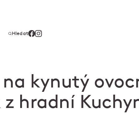
Hledat
 na kynutý ovoc
k z hradní Kuchy