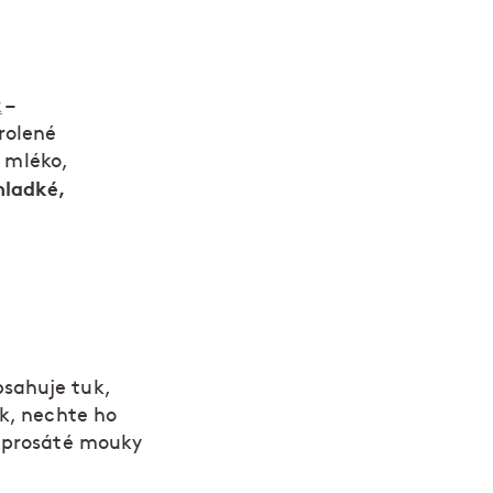
k
–
rolené
) mléko,
hladké,
bsahuje tuk,
ek, nechte ho
o prosáté mouky