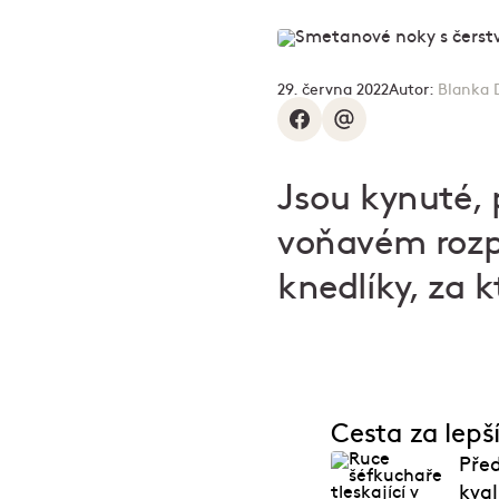
29. června 2022
Autor:
Blanka 
Jsou kynuté, p
voňavém rozp
knedlíky, za 
Cesta za lep
Před
kva