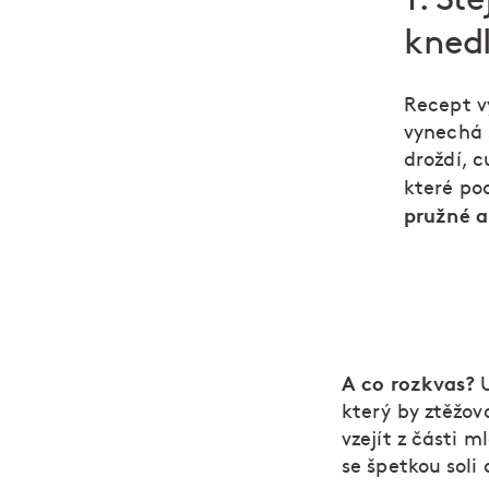
knedl
Recept v
vynechá 
droždí, c
které po
pružné a
A co rozkvas?
U
který by ztěžov
vzejít z části 
se špetkou soli 