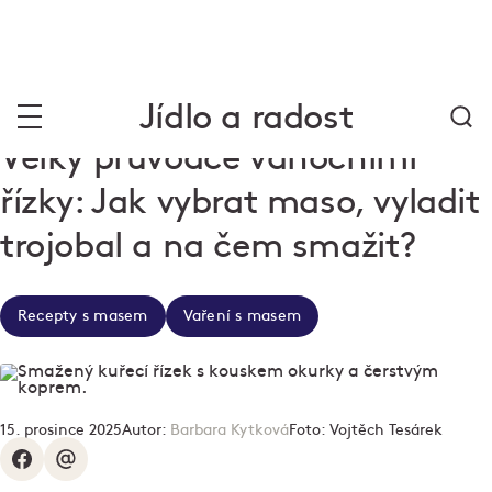
Jídlo a radost
Velký průvodce vánočními
řízky: Jak vybrat maso, vyladit
trojobal a na čem smažit?
Recepty s masem
Vaření s masem
15. prosince 2025
Autor:
Barbara Kytková
Foto:
Vojtěch Tesárek