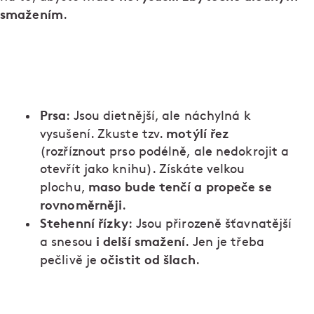
smažením
.
Prsa
: Jsou dietnější, ale náchylná k
motýlí řez
vysušení. Zkuste tzv.
(rozříznout prso podélně, ale nedokrojit a
otevřít jako knihu). Získáte velkou
maso bude tenčí a propeče se
plochu,
rovnoměrněji
.
Stehenní řízky
: Jsou přirozeně šťavnatější
i delší smažení
a snesou
. Jen je třeba
očistit od šlach
pečlivě je
.