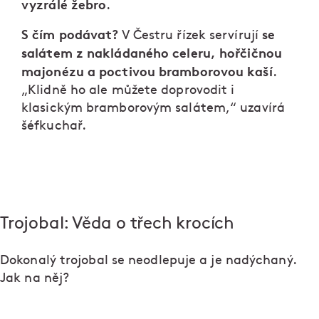
vyzrálé žebro
.
S čím podávat?
se
V Čestru řízek servírují
salátem z nakládaného celeru, hořčičnou
majonézu a poctivou bramborovou kaší
.
„Klidně ho ale můžete doprovodit i
klasickým bramborovým salátem,“ uzavírá
šéfkuchař.
Trojobal: Věda o třech krocích
Dokonalý trojobal se neodlepuje a je nadýchaný.
Jak na něj?