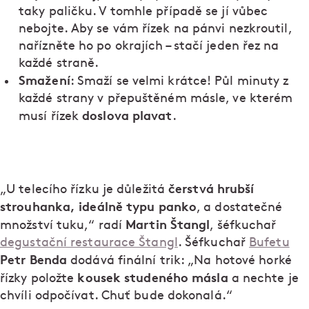
taky paličku. V tomhle případě se jí vůbec
nebojte. Aby se vám řízek na pánvi nezkroutil,
nařízněte ho po okrajích – stačí jeden řez na
každé straně.
Smažení
: Smaží se velmi krátce! Půl minuty z
každé strany v přepuštěném másle, ve kterém
doslova plavat
musí řízek
.
čerstvá hrubší
„U telecího řízku je důležitá
strouhanka, ideálně typu panko
, a dostatečné
Martin Štangl
množství tuku,“ radí
, šéfkuchař
degustační restaurace Štangl
. Šéfkuchař
Bufetu
Petr Benda
dodává finální trik: „Na hotové horké
kousek studeného másla
řízky položte
a nechte je
chvíli odpočívat. Chuť bude dokonalá.“