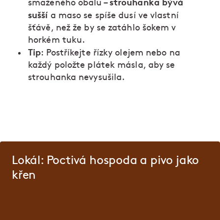
strouhanka bývá
smaženého obalu –
sušší
a maso se spíše dusí ve vlastní
šťávě, než že by se zatáhlo šokem v
horkém tuku.
Tip
: Postříkejte řízky olejem nebo na
každý položte plátek másla, aby se
strouhanka nevysušila.
Lokál: Poctivá hospoda a pivo jako
křen