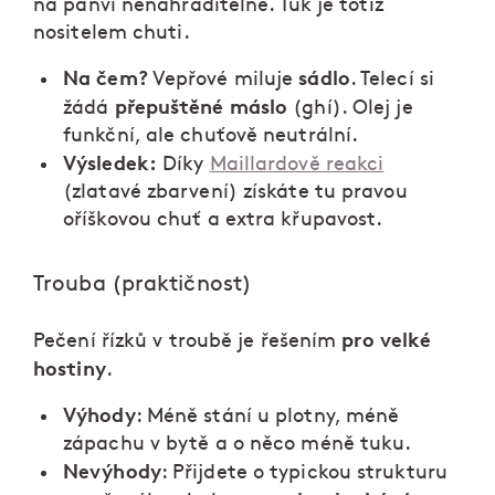
na pánvi nenahraditelné. Tuk je totiž
nositelem chuti.
Na čem?
sádlo
Vepřové miluje
. Telecí si
přepuštěné máslo
žádá
(ghí). Olej je
funkční, ale chuťově neutrální.
Výsledek:
Díky
Maillardově reakci
(zlatavé zbarvení) získáte tu pravou
oříškovou chuť a extra křupavost.
Trouba (praktičnost)
pro velké
Pečení řízků v troubě je řešením
hostiny
.
Výhody
: Méně stání u plotny, méně
zápachu v bytě a o něco méně tuku.
Nevýhody
: Přijdete o typickou strukturu