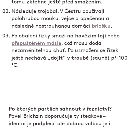
zkřehne ještě před smažením
tomu
.
Následuje trojobal. V Čestru používají
polohrubou mouku, vejce a opečenou a
briošku
následně nastrouhanou domácí
.
hovězím loji
Po obalení řízky smaží na
nebo
přepuštěném másle
, což masu dodá
nezaměnitelnou chuť. Po usmažení se řízek
„dojít“ v troubě
ještě nechává
(sauně) při 100
°C.
Po kterých partiích sáhnout v řeznictví?
Pavel Brichzin doporučuje ty steakové –
podplečí
ideální je
, ale dobrou volbou je i