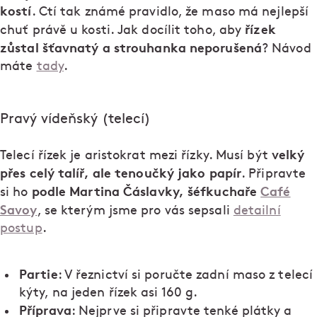
kostí
. Ctí tak známé pravidlo, že maso má nejlepší
řízek
chuť právě u kosti. Jak docílit toho, aby
zůstal šťavnatý a strouhanka neporušená
? Návod
máte
tady
.
Pravý vídeňský (telecí)
velký
Telecí řízek je aristokrat mezi řízky. Musí být
přes celý talíř, ale tenoučký jako papír
. Připravte
podle Martina Čáslavky, šéfkuchaře
Café
si ho
Savoy
, se kterým jsme pro vás sepsali
detailní
postup
.
Partie
: V řeznictví si poručte zadní maso z telecí
kýty, na jeden řízek asi 160 g.
Příprava
: Nejprve si připravte tenké plátky a