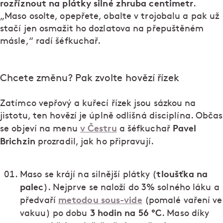
rozříznout na plátky silné zhruba centimetr
.
„Maso osolte, opepřete, obalte v trojobalu a pak už
stačí jen osmažit ho dozlatova na přepuštěném
másle,“ radí šéfkuchař.
Chcete změnu? Pak zvolte hovězí řízek
Zatímco vepřový a kuřecí řízek jsou sázkou na
jistotu, ten hovězí je úplně odlišná disciplína. Občas
v Čestru
Pavel
se objeví na menu
a šéfkuchař
Brichzin
prozradil, jak ho připravují.
tloušťka na
Maso se krájí na silnější plátky (
palec
). Nejprve se naloží do 3% solného láku a
metodou sous-vide
předvaří
(pomalé vaření ve
3 hodin na 56 °C
vakuu) po dobu
. Maso díky