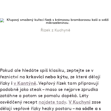
Řízek z Kuchyně
Pokud ale hledáte spíš klasiku, zeptejte se v
krkovici nebo kýtu
řeznictví na
, ze které dělají
i
v Kantýně
řízky
. Vepřový řízek tam připravují
podobně jako steak – maso se nejprve zprudka
zatáhne a potom se pomalu dopéká. Léty
V Kuchyni
osvědčený recept
najdete tady
.
zase
na sádle a s
dělají vepřové řízky hezky postaru –