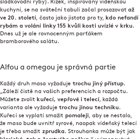
sladkovodní ryby). Řízek, inspirovaný vídeňskou
až
kuchyní, se na sváteční tabuli začal prosazovat
ve 20. století
kdo nefandí
, často jako jistota pro ty,
rybám a volání linky 155 kvůli kosti uvízlé v krku
.
Dnes už je ale rovnocenným parťákem
bramborového salátu.
Alfou a omegou je správná partie
trochu jiný přístup
Každý druh masa vyžaduje
.
„Záleží čistě na vašich preferencích a rozpočtu.
kuřecí, vepřové i telecí
Můžete zvolit
, každá
trochu jinou techniku
varianta ale vyžaduje
.
pomaleji
Kuřecí se vyplatí smažit
, aby se nestalo,
že maso bude uvnitř syrové, naopak vídeňský telecí
zprudka
je třeba smažit
. Strouhanka může být jak