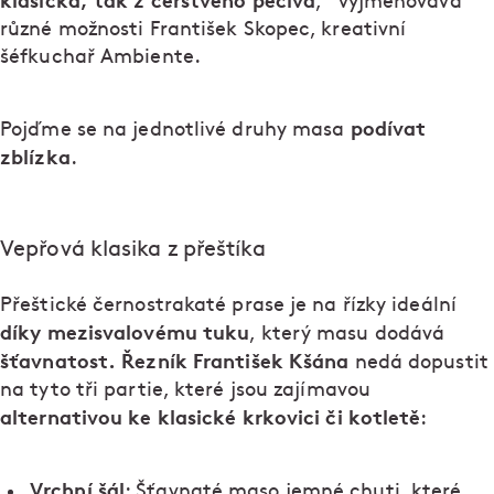
klasická, tak z čerstvého pečiva
,“ vyjmenovává
různé možnosti František Skopec, kreativní
šéfkuchař Ambiente.
podívat
Pojďme se na jednotlivé druhy masa
zblízka
.
Vepřová klasika z přeštíka
Přeštické černostrakaté prase je na řízky ideální
díky mezisvalovému tuku
, který masu dodává
šťavnatost. Řezník František Kšána
nedá dopustit
na tyto tři partie, které jsou zajímavou
alternativou ke klasické krkovici či kotletě
:
Vrchní šál
: Šťavnaté maso jemné chuti, které