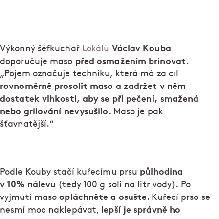
Václav Kouba
Výkonný šéfkuchař
Lokálů
před osmažením brinovat
doporučuje maso
.
„Pojem označuje techniku, která má za cíl
rovnoměrně prosolit maso a zadržet v něm
dostatek vlhkosti, aby se při pečení, smažená
nebo grilování nevysušilo
. Maso je pak
šťavnatější.“
půlhodina
Podle Kouby stačí kuřecímu prsu
v 10% nálevu
(tedy 100 g soli na litr vody). Po
opláchněte a osušte
vyjmutí maso
. Kuřecí prso se
lepší je správně ho
nesmí moc naklepávat,