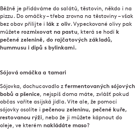
Běžně je přidáváme do salátů, těstovin, někdo i na
pizzu. Do omáčky – třeba zrovna na těstoviny – však
lák z oliv
bez obav přilijte i
. Vypeckované olivy pak
rozmixovat na pastu
k
můžete
, která se hodí
pečené zelenině, do rajčatových základů,
hummusu i dipů s bylinkami.
Sójová omáčka a tamari
fermentovaných sójových
Sójovka, dochucovadlo z
bobů a pšenice
, nejspíš doma máte, zvlášť pokud
občas vaříte asijská jídla. Víte ale, že pomocí
pečenou zeleninu, pečené kuře,
sójovky osolíte i
restovanou rýži
, nebo že ji můžete kápnout do
nakládáte maso
oleje, ve kterém
?