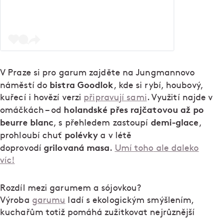
V Praze si pro garum zajděte na Jungmannovo
bistra Goodlok
náměstí do
, kde si rybí, houbový,
kuřecí i hovězí verzi
připravují sami
. Využití najde v
holandské přes rajčatovou až po
omáčkách – od
beurre blanc
demi-glace
, s přehledem zastoupí
,
polévky
prohloubí chuť
a v létě
grilovaná masa
doprovodí
.
Umí toho
ale daleko
víc!
Rozdíl mezi garumem a sójovkou?
Výroba
garumu
ladí s ekologickým smýšlením,
kuchařům totiž pomáhá zužitkovat nejrůznější