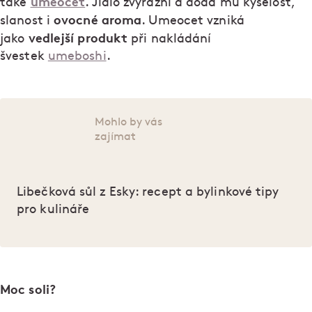
umeocet
také
. Jídlo zvýrazní a dodá mu kyselost,
ovocné aroma
slanost i
. Umeocet vzniká
vedlejší produkt
jako
při nakládání
švestek
umeboshi
.
Mohlo by vás
zajímat
Libečková sůl z Esky: recept a bylinkové tipy
pro kulináře
Moc soli?