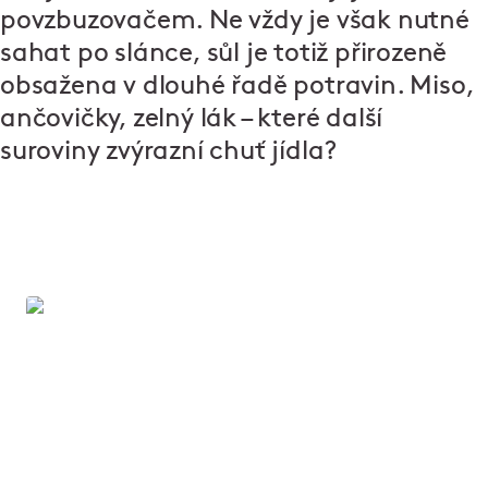
povzbuzovačem. Ne vždy je však nutné
sahat po slánce, sůl je totiž přirozeně
obsažena v dlouhé řadě potravin. Miso,
ančovičky, zelný lák – které další
suroviny zvýrazní chuť jídla?
Hledáte dokonalou souhru chutí?
Někdy stačí málo, aby jídlo na talíři zazářilo. V
našem e-booku vás provedeme světem chutí a
naučíme vás základní recepty na zálivky, se
kterými se stanete mistry dochucování.