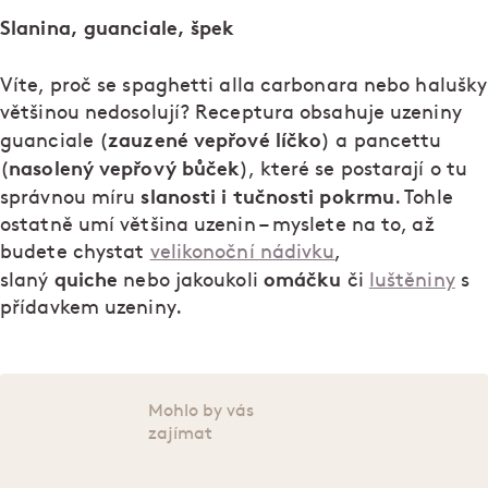
Slanina, guanciale, špek
Víte, proč se spaghetti alla carbonara nebo halušky
většinou nedosolují? Receptura obsahuje uzeniny
zauzené vepřové líčko
guanciale (
) a pancettu
nasolený vepřový bůček
(
), které se postarají o tu
slanosti i tučnosti pokrmu
správnou míru
. Tohle
ostatně umí většina uzenin – myslete na to, až
budete chystat
velikonoční nádivku
,
quiche
omáčku
slaný
nebo jakoukoli
či
luštěniny
s
přídavkem uzeniny.
Mohlo by vás
zajímat