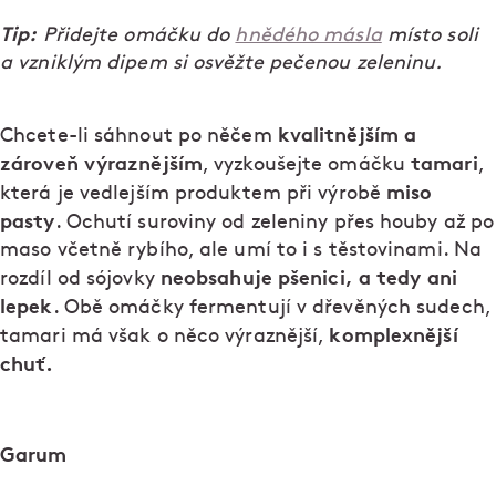
Tip:
Přidejte omáčku do
hnědého másla
místo soli
a vzniklým dipem si osvěžte pečenou zeleninu.
kvalitnějším a
Chcete-li sáhnout po něčem
zároveň výraznějším
tamari
, vyzkoušejte omáčku
,
miso
která je vedlejším produktem při výrobě
pasty
. Ochutí suroviny od zeleniny přes houby až po
maso včetně rybího, ale umí to i s těstovinami. Na
neobsahuje pšenici, a tedy ani
rozdíl od sójovky
lepek
. Obě omáčky fermentují v dřevěných sudech,
komplexnější
tamari má však o něco výraznější,
chuť.
Garum