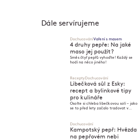
Dále servírujeme
Dochucování
Vaření s masem
4 druhy pepře: Na jaké
maso jej použít?
Směs čtyř pepřů vyhoďte! Každý se
M
M
hodí na něco jiného!
Recepty
Dochucování
Libečková sůl z Esky:
recept a bylinkové tipy
pro kulináře
Osolte si chleba libečkovou solí – jako
se to před lety začalo tradovat v
karlínské Esce.
Dochucování
Kampotský pepř: Hvězda
na pepřovém nebi