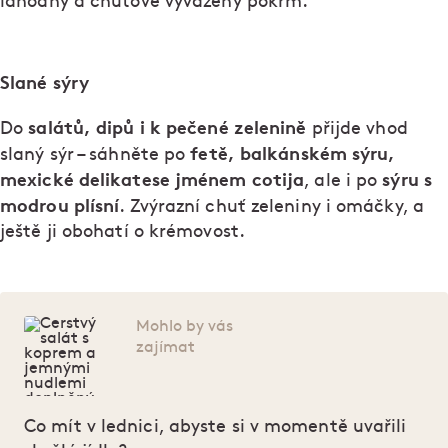
lahodný a chuťově vyvážený pokrm.
Slané sýry
salátů, dipů i k pečené zelenině
Do
přijde vhod
fetě, balkánském sýru,
slaný sýr – sáhněte po
mexické delikatese jménem cotija
sýru s
, ale i po
modrou plísní
. Zvýrazní chuť zeleniny i omáčky, a
ještě ji obohatí o krémovost.
Mohlo by vás
zajímat
Co mít v lednici, abyste si v momentě uvařili