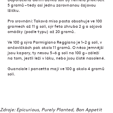
Doporučená denní dávka soli by neměla překročit
5 gramů – tedy asi jednu zarovnanou čajovou
lžičku.
Pro srovnání: Taková miso pasta obsahuje ve 100
gramech až 11 g soli, sýr feta zhruba 2 g a sójová
omáčky (podle typu) až 20 gramů.
Ve 100 g sýra Parmigiano Reggiano je 1–2 g soli, v
ančovičkách pak okolo 11 gramů. O něco jemnější
jsou kapary, ty nesou 5–6 g soli na 100 g – záleží
na tom, jestli leží v láku, nebo jsou čistě nasolené.
Guanciale i pancetta mají ve 100 g okolo 4 gramů
soli.
Zdroje: Epicurious, Purely Planted, Bon Appetit