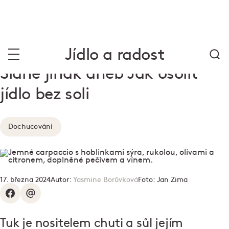
Jídlo a radost
Slané jinak aneb Jak osolit
jídlo bez soli
Dochucování
17. března 2024
Autor:
Yasmine Borůvková
Foto:
Jan Zima
Tuk je nositelem chuti a sůl jejím