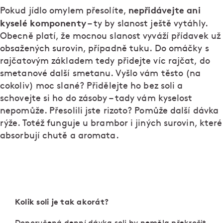
nepřidávejte ani
Pokud jídlo omylem přesolíte,
kyselé komponenty
– ty by slanost ještě vytáhly.
Obecně platí, že mocnou slanost vyváží přídavek už
obsažených surovin, případně tuku. Do omáčky s
rajčatovým základem tedy přidejte víc rajčat, do
smetanové další smetanu. Vyšlo vám těsto (na
cokoliv) moc slané? Přidělejte ho bez soli a
schovejte si ho do zásoby – tady vám kyselost
nepomůže. Přesolili jste rizoto? Pomůže další dávka
rýže. Totéž funguje u brambor i jiných surovin, které
absorbují chutě a aromata.
Kolik soli je tak akorát?