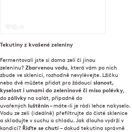
Tekutiny z kvašené zeleniny
Fermentovali jste si doma zelí či jinou
Zbarvenou vodu
zeleninu?
, která vám po nich
zbude ve sklenici, rozhodně nevylévejte. Lžičku
slanost,
nebo dvě můžete přidat pro žádoucí
kyselost i umami do zeleninové či miso polévky
,
zálivky
do
na salát, případně do
luštěnin
uvařených
– máte-li je rádi lehce nakyselo.
Vodu ze zelí (ideálně) přefiltrujte do čisté sklenice
a skladujte v suchu a chladu. Jak dlouho vydrží v
Řiďte se chutí
kondici?
– dokud tekutina správně