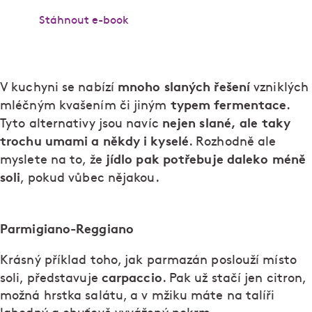
Stáhnout e-book
mnoho slaných řešení
V kuchyni se nabízí
vzniklých
typem fermentace
mléčným kvašením či jiným
.
nejen slané, ale taky
Tyto alternativy jsou navíc
trochu umami a někdy i kyselé
. Rozhodně ale
jídlo pak potřebuje daleko méně
myslete na to, že
soli
, pokud vůbec nějakou.
Parmigiano-Reggiano
Krásný příklad toho, jak parmazán poslouží místo
carpaccio
soli, představuje
. Pak už stačí jen citron,
možná hrstka salátu, a v mžiku máte na talíři