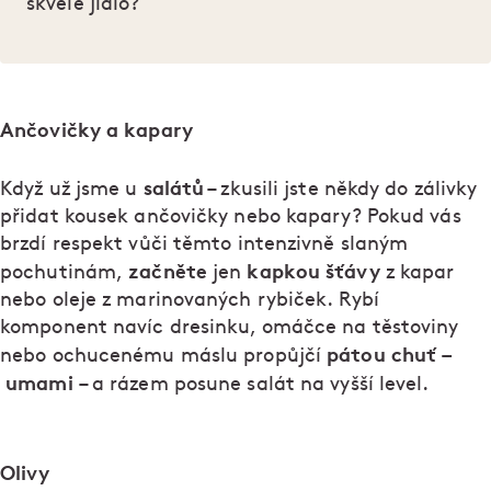
skvělé jídlo?
Ančovičky a kapary
salátů
Když už jsme u
– zkusili jste někdy do zálivky
přidat kousek ančovičky nebo kapary? Pokud vás
brzdí respekt vůči těmto intenzivně slaným
začněte
kapkou šťávy
pochutinám,
jen
z kapar
nebo oleje z marinovaných rybiček. Rybí
komponent navíc dresinku, omáčce na těstoviny
pátou chuť –
nebo ochucenému máslu propůjčí
umami
– a rázem posune salát na vyšší level.
Olivy