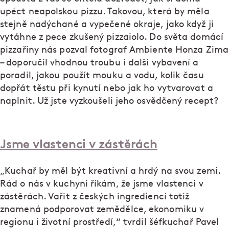
upéct neapolskou pizzu. Takovou, která by měla
stejně nadýchané a vypečené okraje, jako když ji
vytáhne z pece zkušený pizzaiolo. Do světa domácí
pizzařiny nás pozval fotograf Ambiente Honza Zima
– doporučil vhodnou troubu i další vybavení a
poradil, jakou použít mouku a vodu, kolik času
dopřát těstu při kynutí nebo jak ho vytvarovat a
naplnit. Už jste vyzkoušeli jeho osvědčený recept?
Jsme vlastenci v zástěrách
„Kuchař by měl být kreativní a hrdý na svou zemi.
Rád o nás v kuchyni říkám, že jsme vlastenci v
zástěrách. Vařit z českých ingrediencí totiž
znamená podporovat zemědělce, ekonomiku v
regionu i životní prostředí,“ tvrdil šéfkuchař Pavel