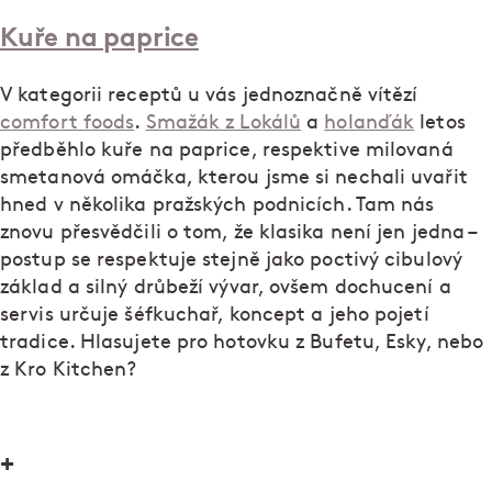
Kuře na paprice
V kategorii receptů u vás jednoznačně vítězí
comfort foods
.
Smažák z Lokálů
a
holanďák
letos
předběhlo kuře na paprice, respektive milovaná
smetanová omáčka, kterou jsme si nechali uvařit
hned v několika pražských podnicích. Tam nás
znovu přesvědčili o tom, že klasika není jen jedna –
postup se respektuje stejně jako poctivý cibulový
základ a silný drůbeží vývar, ovšem dochucení a
servis určuje šéfkuchař, koncept a jeho pojetí
tradice. Hlasujete pro hotovku z Bufetu, Esky, nebo
z Kro Kitchen?
+