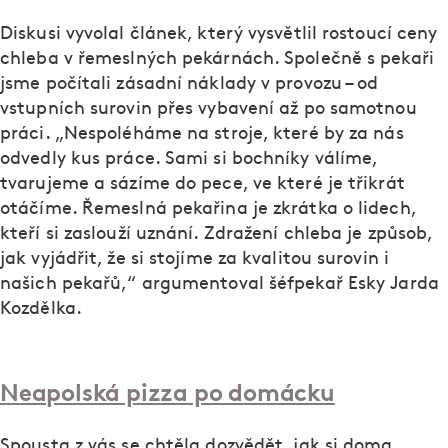
Diskusi vyvolal článek, který vysvětlil rostoucí ceny
chleba v řemeslných pekárnách. Společně s pekaři
jsme počítali zásadní náklady v provozu – od
vstupních surovin přes vybavení až po samotnou
práci. „Nespoléháme na stroje, které by za nás
odvedly kus práce. Sami si bochníky válíme,
tvarujeme a sázíme do pece, ve které je třikrát
otáčíme. Řemeslná pekařina je zkrátka o lidech,
kteří si zaslouží uznání. Zdražení chleba je způsob,
jak vyjádřit, že si stojíme za kvalitou surovin i
našich pekařů,“ argumentoval šéfpekař Esky Jarda
Kozdělka.
Neapolská pizza po domácku
Spousta z vás se chtěla dozvědět, jak si doma