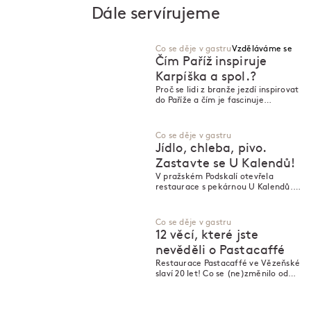
Dále servírujeme
Co se děje v gastru
Vzděláváme se
Čím Paříž inspiruje
Karpíška a spol.?
Proč se lidi z branže jezdí inspirovat
M
M
do Paříže a čím je fascinuje
francouzská gastronomie?
Co se děje v gastru
Jídlo, chleba, pivo.
Zastavte se U Kalendů!
V pražském Podskalí otevřela
restaurace s pekárnou U Kalendů.
Vedou ji zkušení lidé z Ambiente a
propojují v ní kuchařské, pekařské a
výčepní řemeslo. Co nabídnou
Co se děje v gastru
hostům?
12 věcí, které jste
nevěděli o Pastacaffé
Restaurace Pastacaffé ve Vězeňské
slaví 20 let! Co se (ne)změnilo od
jejího otevření?