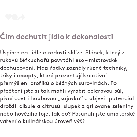
Čím dochutit jídlo k dokonalosti
Úspěch na Jídle a radosti sklízel článek, který z
rukávů šéfkuchařů povytáhl eso – mistrovské
dochucování. Mezi řádky zazněly různé techniky,
triky i recepty, které prezentují kreativní
přemýšlení profíků o běžných surovinách. Po
přečtení jste si tak mohli vyrobit celerovou sůl,
pivní ocet i houbovou „sójovku“ a objevit potenciál
droždí, cibule a citrusů, slupek z grilované zeleniny
nebo hovězího loje. Tak co? Posunuli jste amatérské
vaření o kulinářskou úroveň výš?