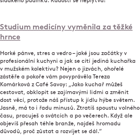
sladkého pudinku. Radostí se neplýtvá!
Studium medicíny vyměnila za těžké
hrnce
Horké pánve, stres a vedro – jaké jsou začátky v
profesionální kuchyni a jak se cítí jediná kuchařka
v mužském kolektivu? Nejen o jizvách, ohořelé
zástěře a pokoře vám povyprávěla Tereza
Komárková z Café Savoy: „Jako kuchař můžeš
cestovat, obklopit se zajímavými lidmi a změnit
dost věcí, protože náš přístup k jídlu hýbe světem.
Jasně, má to i řadu minusů. Ztratíš spoustu volného
času, pracuješ o svátcích a po večerech. Když ale
objevíš přesah téhle branže, najdeš hromadu
důvodů, proč zůstat a rozvíjet se dál.”