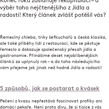
Konec roku zasluhuje rekapitulaci – a
výběr toho nejčtenějšího z Jídla a
radosti! Který článek zvlášť potěšil vás?
Řemeslný chleba, triky šéfkuchařů a česká klasika,
ale také příběhy lidí z restaurací, kde se pěstuje
řemeslo a dokazuje společenský přesah jídla a
gastronomie. Přinášíme deset nejoblíbenějších
článků za uplynulý rok – a do toho následujícího
vám přejeme jak jinak než hodně Jídla a radosti!
5 způsobů, jak se postarat o kvásek
Pečení z kvasu nepřestává fascinovat profíky ani
domácí pekaře. Není proto divu, že si tisíce z vás