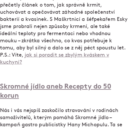
přečetly článek o tom, jak správně krmit,
uchovávat a opečovávat záhadné společenství
bakterií a kvasinek. S Maškrtnicí a šéfpekařem Esky
jsme probrali nejen způsoby krmení, ale také
ideální teploty pro fermentaci nebo vhodnou
mouku – zkrátka všechno, co kvas potřebuje k
tomu, aby byl silný a dalo se z něj péct spoustu let.
P.S.: Víte,
jak si poradit se zbylým kváskem v
kuchyni?
Skromné jídlo aneb Recepty do 50
korun
Nás i vás nejspíš zaskočilo stravování v rodinách
samoživitelů, kterým pomáhá Skromné jídlo –
kampaň gastro publicistky Hany Michopulu. Ta se